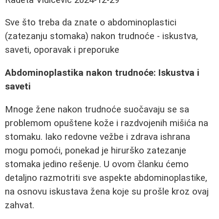
Sve što treba da znate o abdominoplastici
(zatezanju stomaka) nakon trudnoće - iskustva,
saveti, oporavak i preporuke
Abdominoplastika nakon trudnoće: Iskustva i
saveti
Mnoge žene nakon trudnoće suočavaju se sa
problemom opuštene kože i razdvojenih mišića na
stomaku. Iako redovne vežbe i zdrava ishrana
mogu pomoći, ponekad je hirurško zatezanje
stomaka jedino rešenje. U ovom članku ćemo
detaljno razmotriti sve aspekte abdominoplastike,
na osnovu iskustava žena koje su prošle kroz ovaj
zahvat.