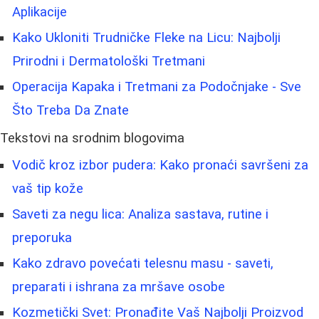
Aplikacije
Kako Ukloniti Trudničke Fleke na Licu: Najbolji
Prirodni i Dermatološki Tretmani
Operacija Kapaka i Tretmani za Podočnjake - Sve
Što Treba Da Znate
Tekstovi na srodnim blogovima
Vodič kroz izbor pudera: Kako pronaći savršeni za
vaš tip kože
Saveti za negu lica: Analiza sastava, rutine i
preporuka
Kako zdravo povećati telesnu masu - saveti,
preparati i ishrana za mršave osobe
Kozmetički Svet: Pronađite Vaš Najbolji Proizvod