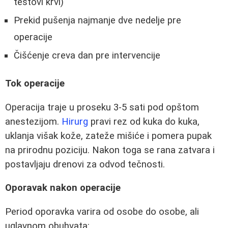
testovi krvi)
Prekid pušenja najmanje dve nedelje pre
operacije
Čišćenje creva dan pre intervencije
Tok operacije
Operacija traje u proseku 3-5 sati pod opštom
anestezijom.
Hirurg
pravi rez od kuka do kuka,
uklanja višak kože, zateže mišiće i pomera pupak
na prirodnu poziciju. Nakon toga se rana zatvara i
postavljaju drenovi za odvod tečnosti.
Oporavak nakon operacije
Period oporavka varira od osobe do osobe, ali
uglavnom obuhvata: