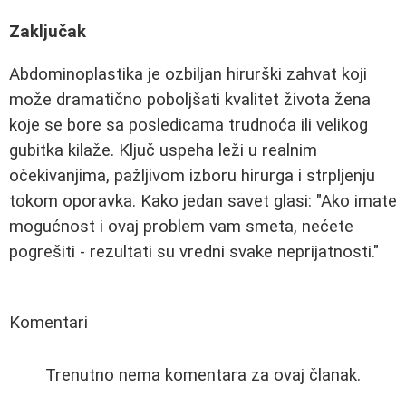
Zaključak
Abdominoplastika je ozbiljan hirurški zahvat koji
može dramatično poboljšati kvalitet života žena
koje se bore sa posledicama trudnoća ili velikog
gubitka kilaže. Ključ uspeha leži u realnim
očekivanjima, pažljivom izboru hirurga i strpljenju
tokom oporavka. Kako jedan savet glasi: "Ako imate
mogućnost i ovaj problem vam smeta, nećete
pogrešiti - rezultati su vredni svake neprijatnosti."
Komentari
Trenutno nema komentara za ovaj članak.