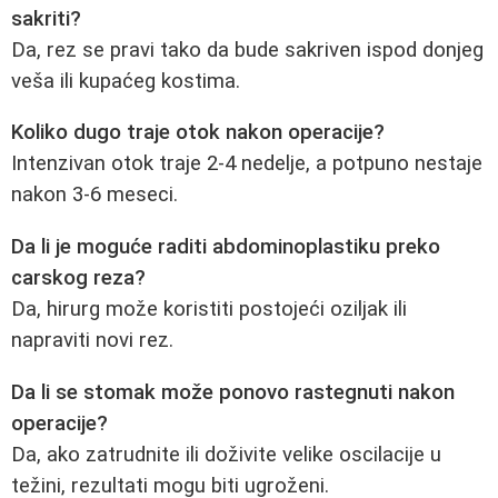
sakriti?
Da, rez se pravi tako da bude sakriven ispod donjeg
veša ili kupaćeg kostima.
Koliko dugo traje otok nakon operacije?
Intenzivan otok traje 2-4 nedelje, a potpuno nestaje
nakon 3-6 meseci.
Da li je moguće raditi abdominoplastiku preko
carskog reza?
Da, hirurg može koristiti postojeći oziljak ili
napraviti novi rez.
Da li se stomak može ponovo rastegnuti nakon
operacije?
Da, ako zatrudnite ili doživite velike oscilacije u
težini, rezultati mogu biti ugroženi.