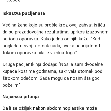
Iskustva pacijenata
Većina žena koje su prošle kroz ovaj zahvat ističu
da su prezadovoljne rezultatima, uprkos izazovnom
periodu oporavka. Kako jedna od njih kaže: "Kad
pogledam svoj stomak sada, svaka neprijatnost
tokom oporavka bila je vredna toga."
Druga pacijentkinja dodaje: "Nosila sam dvodelne
kupace kostime godinama, sakrivala stomak pod
širokom odećom. Sada mogu da nosim šta god
poželim."
Najčešća pitanja
Da li se ožiljak nakon abdominoplastike može