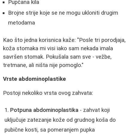
Pupčana kila
Brojne strije koje se ne mogu ukloniti drugim
metodama
Kao što jedna korisnica kaže: "Posle tri porodjaja,
koža stomaka mi visi iako sam nekada imala
savršen stomak. Pokušala sam sve - vežbe,
tretmane, ali ništa nije pomoglo."
Vrste abdominoplastike
Postoji nekoliko vrsta ovog zahvata:
Potpuna abdominoplastika
- zahvat koji
uključuje zatezanje kože od grudnog koša do
pubične kosti, sa pomeranjem pupka