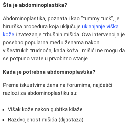
Šta je abdominoplastika?
Abdominoplastika, poznata i kao "tummy tuck", je
hirurška procedura koja uključuje
uklanjanje viška
kože
i zatezanje trbušnih mišića. Ova intervencija je
posebno popularna među ženama nakon
višestrukih trudnoća, kada koža i mišići ne mogu da
se potpuno vrate u prvobitno stanje.
Kada je potrebna abdominoplastika?
Prema iskustvima žena na forumima, najčešći
razlozi za abdominoplastiku su:
Višak kože nakon gubitka kilaže
Razdvojenost mišića (dijastaza)