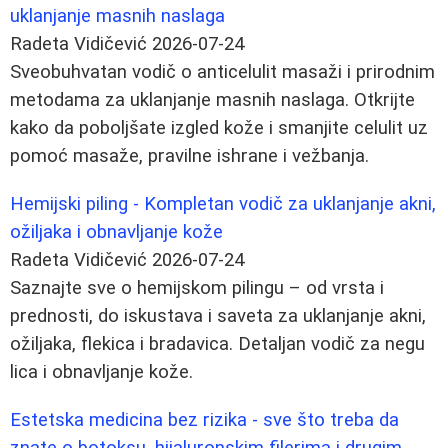
uklanjanje masnih naslaga
Radeta Vidičević
2026-07-24
Sveobuhvatan vodič o anticelulit masaži i prirodnim
metodama za uklanjanje masnih naslaga. Otkrijte
kako da poboljšate izgled kože i smanjite celulit uz
pomoć masaže, pravilne ishrane i vežbanja.
Hemijski piling - Kompletan vodič za uklanjanje akni,
ožiljaka i obnavljanje kože
Radeta Vidičević
2026-07-24
Saznajte sve o hemijskom pilingu – od vrsta i
prednosti, do iskustava i saveta za uklanjanje akni,
ožiljaka, flekica i bradavica. Detaljan vodič za negu
lica i obnavljanje kože.
Estetska medicina bez rizika - sve što treba da
znate o botoksu, hijaluronskim filerima i drugim