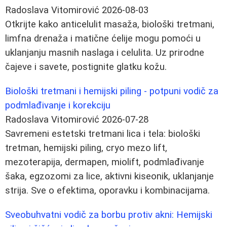
Radoslava Vitomirović
2026-08-03
Otkrijte kako anticelulit masaža, biološki tretmani,
limfna drenaža i matične ćelije mogu pomoći u
uklanjanju masnih naslaga i celulita. Uz prirodne
čajeve i savete, postignite glatku kožu.
Biološki tretmani i hemijski piling - potpuni vodič za
podmlađivanje i korekciju
Radoslava Vitomirović
2026-07-28
Savremeni estetski tretmani lica i tela: biološki
tretman, hemijski piling, cryo mezo lift,
mezoterapija, dermapen, miolift, podmlađivanje
šaka, egzozomi za lice, aktivni kiseonik, uklanjanje
strija. Sve o efektima, oporavku i kombinacijama.
Sveobuhvatni vodič za borbu protiv akni: Hemijski