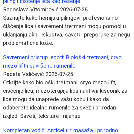
piling i čišćenje lica kao rešenje
Radoslava Vitomirović
2026-07-28
Saznajte kako hemijski pilingovi, profesionalno
čišćenje lica i savremeni tretmani mogu pomoći u
uklanjanju akni. Iskustva, saveti i preporuke za negu
problematične kože.
Savremeni pristup lepoti: Biološki tretmani, cryo
mezo lift i savršeno rumenilo
Radeta Vidičević
2026-07-25
Otkrijte kako biološki tretmani, cryo mezo lift,
čišćenje lica, mezoterapija lica i aktivni kiseonik za
lice mogu da unaprede vašu kožu i kako da
odaberete idealno rumenilo za svež i prirodan
izgled. Saveti, teksture i nijanse.
Kompletan vodič: Anticelulit masaža i prirodno