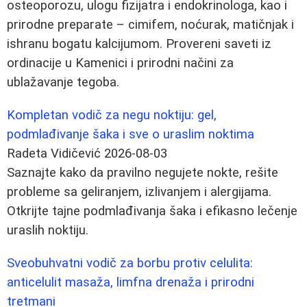
osteoporozu, ulogu fizijatra i endokrinologa, kao i
prirodne preparate – cimifem, noćurak, matičnjak i
ishranu bogatu kalcijumom. Provereni saveti iz
ordinacije u Kamenici i prirodni načini za
ublažavanje tegoba.
Kompletan vodič za negu noktiju: gel,
podmlađivanje šaka i sve o uraslim noktima
Radeta Vidičević
2026-08-03
Saznajte kako da pravilno negujete nokte, rešite
probleme sa geliranjem, izlivanjem i alergijama.
Otkrijte tajne podmlađivanja šaka i efikasno lečenje
uraslih noktiju.
Sveobuhvatni vodič za borbu protiv celulita:
anticelulit masaža, limfna drenaža i prirodni
tretmani