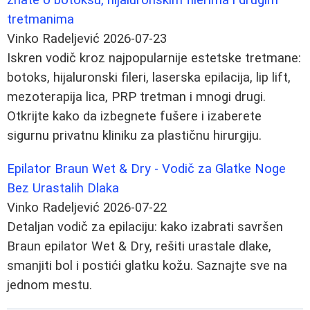
tretmanima
Vinko Radeljević
2026-07-23
Iskren vodič kroz najpopularnije estetske tretmane:
botoks, hijaluronski fileri, laserska epilacija, lip lift,
mezoterapija lica, PRP tretman i mnogi drugi.
Otkrijte kako da izbegnete fušere i izaberete
sigurnu privatnu kliniku za plastičnu hirurgiju.
Epilator Braun Wet & Dry - Vodič za Glatke Noge
Bez Urastalih Dlaka
Vinko Radeljević
2026-07-22
Detaljan vodič za epilaciju: kako izabrati savršen
Braun epilator Wet & Dry, rešiti urastale dlake,
smanjiti bol i postići glatku kožu. Saznajte sve na
jednom mestu.