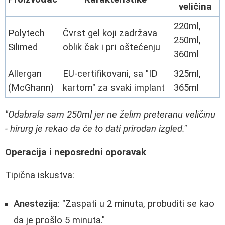
veličina
220ml,
Polytech
Čvrst gel koji zadržava
250ml,
Silimed
oblik čak i pri oštećenju
360ml
Allergan
EU-certifikovani, sa "ID
325ml,
(McGhann)
kartom" za svaki implant
365ml
"Odabrala sam 250ml jer ne želim preteranu veličinu
- hirurg je rekao da će to dati prirodan izgled."
Operacija i neposredni oporavak
Tipična iskustva:
Anestezija
: "Zaspati u 2 minuta, probuditi se kao
da je prošlo 5 minuta."