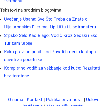
tretmanu
Tekstovi na srodnim blogovima
Uvećanje Usana: Sve Što Treba da Znate o
Hijaluronskim Filerima, Lip Liftu i Lipotransferu
Srpsko Selo Kao Blago: Vodič Kroz Seoski i Eko
Turizam Srbije
Kako pravilno puniti i održavati bateriju laptopa -
saveti za početnike
Kompletno vodič za vežbanje kod kuće: Rezultati
bez teretane
O nama
|
Kontakt
|
Politika privatnosti
|
Uslovi