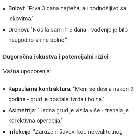
Bolovi
: "Prva 3 dana najteža, ali podnošljivo sa
lekovima."
Drenovi
: "Nosila sam ih 5 dana - vađenje je bilo
neugodno ali ne bolno."
Dugoročna iskustva i potencijalni rizici
Važna upozorenja:
Kapsularna kontraktura
: "Meni se desila nakon 2
godine - grud je postala tvrda i bolna."
Asimetrija
: "Jedna grud je visila više - trebala je
korektivna operacija."
Infekcije
: "Zaraženi šavovi kod nekvalitetnog