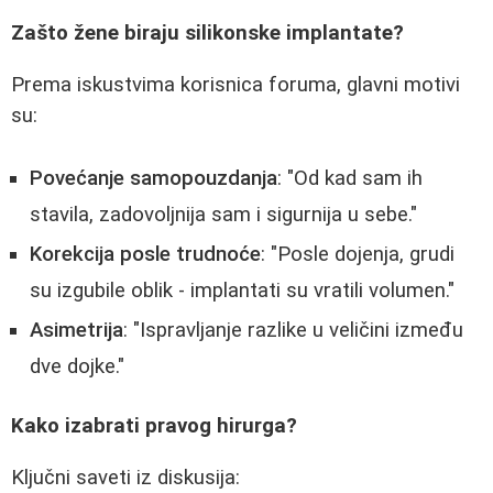
Zašto žene biraju silikonske implantate?
Prema iskustvima korisnica foruma, glavni motivi
su:
Povećanje samopouzdanja
: "Od kad sam ih
stavila, zadovoljnija sam i sigurnija u sebe."
Korekcija posle trudnoće
: "Posle dojenja, grudi
su izgubile oblik - implantati su vratili volumen."
Asimetrija
: "Ispravljanje razlike u veličini između
dve dojke."
Kako izabrati pravog hirurga?
Ključni saveti iz diskusija: