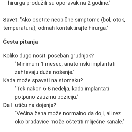
hirurga produžili su oporavak na 2 godine."
Savet:
"Ako osetite neobične simptome (bol, otok,
temperatura), odmah kontaktirajte hirurga."
Česta pitanja
Koliko dugo nositi poseban grudnjak?
"Minimum 1 mesec, anatomski implantati
zahtevaju duže nošenje."
Kada može spavati na stomaku?
"Tek nakon 6-8 nedelja, kada implantati
potpuno zauzmu poziciju."
Da li utiču na dojenje?
"Većina žena može normalno da doji, ali rez
oko bradavice može oštetiti mliječne kanale."