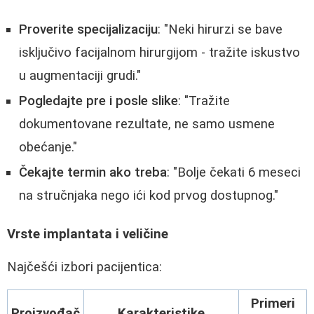
Proverite specijalizaciju
: "Neki hirurzi se bave
isključivo facijalnom hirurgijom - tražite iskustvo
u augmentaciji grudi."
Pogledajte pre i posle slike
: "Tražite
dokumentovane rezultate, ne samo usmene
obećanje."
Čekajte termin ako treba
: "Bolje čekati 6 meseci
na stručnjaka nego ići kod prvog dostupnog."
Vrste implantata i veličine
Najčešći izbori pacijentica:
Primeri
Proizvođač
Karakteristike