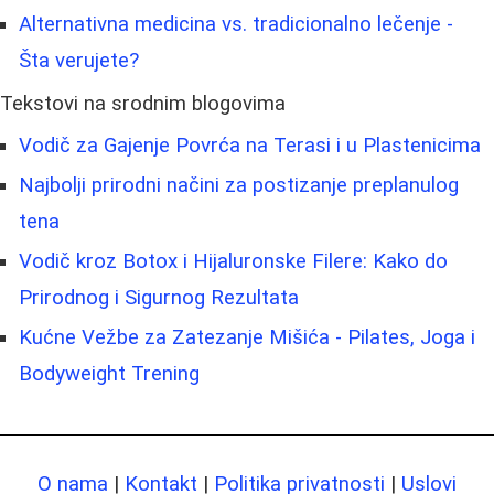
Alternativna medicina vs. tradicionalno lečenje -
Šta verujete?
Tekstovi na srodnim blogovima
Vodič za Gajenje Povrća na Terasi i u Plastenicima
Najbolji prirodni načini za postizanje preplanulog
tena
Vodič kroz Botox i Hijaluronske Filere: Kako do
Prirodnog i Sigurnog Rezultata
Kućne Vežbe za Zatezanje Mišića - Pilates, Joga i
Bodyweight Trening
O nama
|
Kontakt
|
Politika privatnosti
|
Uslovi