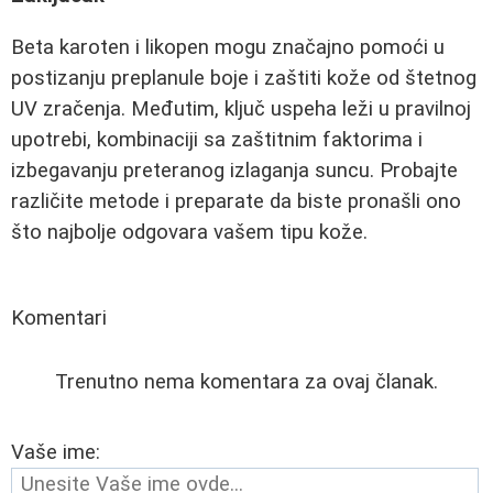
Beta karoten i likopen mogu značajno pomoći u
postizanju preplanule boje i zaštiti kože od štetnog
UV zračenja. Međutim, ključ uspeha leži u pravilnoj
upotrebi, kombinaciji sa zaštitnim faktorima i
izbegavanju preteranog izlaganja suncu. Probajte
različite metode i preparate da biste pronašli ono
što najbolje odgovara vašem tipu kože.
Komentari
Trenutno nema komentara za ovaj članak.
Vaše ime: