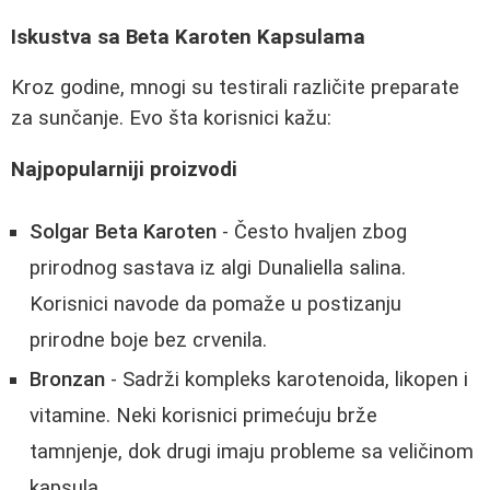
Iskustva sa Beta Karoten Kapsulama
Kroz godine, mnogi su testirali različite preparate
za sunčanje. Evo šta korisnici kažu:
Najpopularniji proizvodi
Solgar Beta Karoten
- Često hvaljen zbog
prirodnog sastava iz algi Dunaliella salina.
Korisnici navode da pomaže u postizanju
prirodne boje bez crvenila.
Bronzan
- Sadrži kompleks karotenoida, likopen i
vitamine. Neki korisnici primećuju brže
tamnjenje, dok drugi imaju probleme sa veličinom
kapsula.