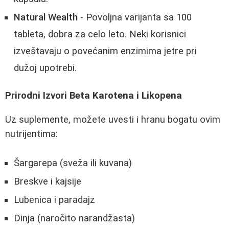
Natural Wealth
- Povoljna varijanta sa 100
tableta, dobra za celo leto. Neki korisnici
izveštavaju o povećanim enzimima jetre pri
dužoj upotrebi.
Prirodni Izvori Beta Karotena i Likopena
Uz suplemente, možete uvesti i hranu bogatu ovim
nutrijentima:
Šargarepa (sveža ili kuvana)
Breskve i kajsije
Lubenica i paradajz
Dinja (naročito narandžasta)