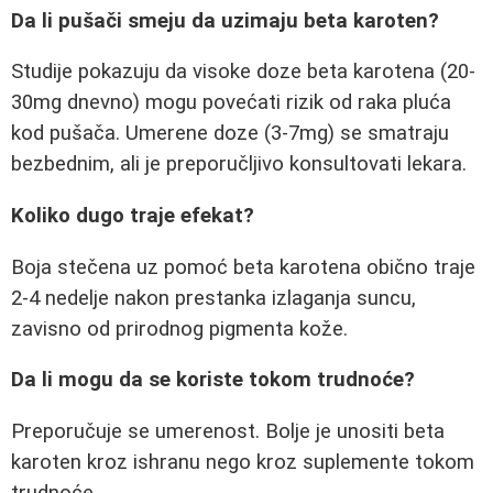
Da li pušači smeju da uzimaju beta karoten?
Studije pokazuju da visoke doze beta karotena (20-
30mg dnevno) mogu povećati rizik od raka pluća
kod pušača. Umerene doze (3-7mg) se smatraju
bezbednim, ali je preporučljivo konsultovati lekara.
Koliko dugo traje efekat?
Boja stečena uz pomoć beta karotena obično traje
2-4 nedelje nakon prestanka izlaganja suncu,
zavisno od prirodnog pigmenta kože.
Da li mogu da se koriste tokom trudnoće?
Preporučuje se umerenost. Bolje je unositi beta
karoten kroz ishranu nego kroz suplemente tokom
trudnoće.