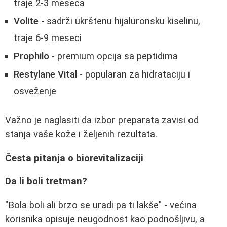
traje 2-3 meseca
Volite
- sadrži ukrštenu hijaluronsku kiselinu,
traje 6-9 meseci
Prophilo
- premium opcija sa peptidima
Restylane Vital
- popularan za hidrataciju i
osveženje
Važno je naglasiti da izbor preparata zavisi od
stanja vaše kože i željenih rezultata.
Česta pitanja o biorevitalizaciji
Da li boli tretman?
"Bola boli ali brzo se uradi pa ti lakše" - većina
korisnika opisuje neugodnost kao podnošljivu, a