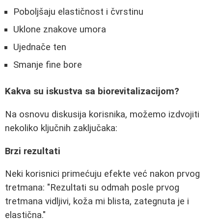
Poboljšaju elastičnost i čvrstinu
Uklone znakove umora
Ujednače ten
Smanje fine bore
Kakva su iskustva sa biorevitalizacijom?
Na osnovu diskusija korisnika, možemo izdvojiti
nekoliko ključnih zaključaka:
Brzi rezultati
Neki korisnici primećuju efekte već nakon prvog
tretmana: "Rezultati su odmah posle prvog
tretmana vidljivi, koža mi blista, zategnuta je i
elastična."