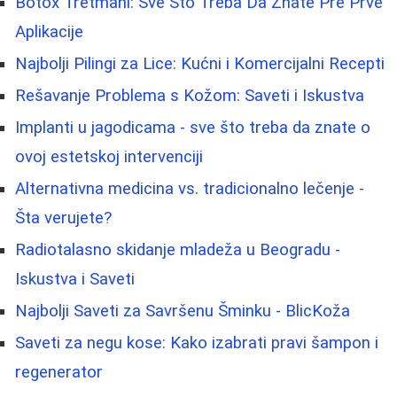
Botox Tretmani: Sve Što Treba Da Znate Pre Prve
Aplikacije
Najbolji Pilingi za Lice: Kućni i Komercijalni Recepti
Rešavanje Problema s Kožom: Saveti i Iskustva
Implanti u jagodicama - sve što treba da znate o
ovoj estetskoj intervenciji
Alternativna medicina vs. tradicionalno lečenje -
Šta verujete?
Radiotalasno skidanje mladeža u Beogradu -
Iskustva i Saveti
Najbolji Saveti za Savršenu Šminku - BlicKoža
Saveti za negu kose: Kako izabrati pravi šampon i
regenerator