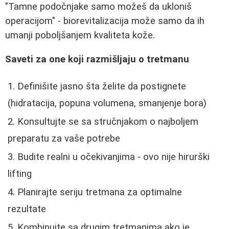
"Tamne podočnjake samo možeš da ukloniš
operacijom" - biorevitalizacija može samo da ih
umanji poboljšanjem kvaliteta kože.
Saveti za one koji razmišljaju o tretmanu
Definišite jasno šta želite da postignete
(hidratacija, popuna volumena, smanjenje bora)
Konsultujte se sa stručnjakom o najboljem
preparatu za vaše potrebe
Budite realni u očekivanjima - ovo nije hirurški
lifting
Planirajte seriju tretmana za optimalne
rezultate
Kombinujte sa drugim tretmanima ako je