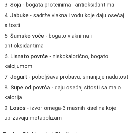
Soja
- bogata proteinima i antioksidantima
Jabuke
- sadrže vlakna i vodu koje daju osećaj
sitosti
Šumsko voće
- bogato vlaknima i
antioksidantima
Lisnato povrće
- niskokalorično, bogato
kalcijumom
Jogurt
- poboljšava probavu, smanjuje nadutost
Supe od povrća
- daju osećaj sitosti sa malo
kalorija
Losos
- izvor omega-3 masnih kiselina koje
ubrzavaju metabolizam