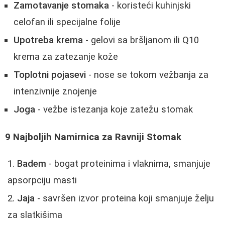
Zamotavanje stomaka
- koristeći kuhinjski
celofan ili specijalne folije
Upotreba krema
- gelovi sa bršljanom ili Q10
krema za zatezanje kože
Toplotni pojasevi
- nose se tokom vežbanja za
intenzivnije znojenje
Joga
- vežbe istezanja koje zatežu stomak
9 Najboljih Namirnica za Ravniji Stomak
Badem
- bogat proteinima i vlaknima, smanjuje
apsorpciju masti
Jaja
- savršen izvor proteina koji smanjuje želju
za slatkišima