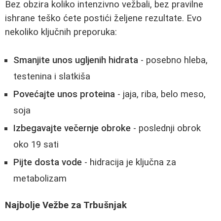
Bez obzira koliko intenzivno vežbali, bez pravilne
ishrane teško ćete postići željene rezultate. Evo
nekoliko ključnih preporuka:
Smanjite unos ugljenih hidrata
- posebno hleba,
testenina i slatkiša
Povećajte unos proteina
- jaja, riba, belo meso,
soja
Izbegavajte večernje obroke
- poslednji obrok
oko 19 sati
Pijte dosta vode
- hidracija je ključna za
metabolizam
Najbolje Vežbe za Trbušnjak