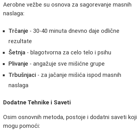
Aerobne vežbe su osnova za sagorevanje masnih
naslaga:
Trčanje
- 30-40 minuta dnevno daje odlične
rezultate
Šetnja
- blagotvorna za celo telo i psihu
Plivanje
- angažuje sve mišićne grupe
Trbušnjaci
- za jačanje mišića ispod masnih
naslaga
Dodatne Tehnike i Saveti
Osim osnovnih metoda, postoje i dodatni saveti koji
mogu pomoći: