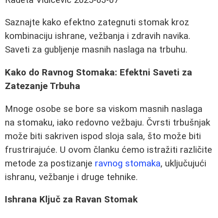
Saznajte kako efektno zategnuti stomak kroz
kombinaciju ishrane, vežbanja i zdravih navika.
Saveti za gubljenje masnih naslaga na trbuhu.
Kako do Ravnog Stomaka: Efektni Saveti za
Zatezanje Trbuha
Mnoge osobe se bore sa viskom masnih naslaga
na stomaku, iako redovno vežbaju. Čvrsti trbušnjak
može biti sakriven ispod sloja sala, što može biti
frustrirajuće. U ovom članku ćemo istražiti različite
metode za postizanje
ravnog stomaka
, uključujući
ishranu, vežbanje i druge tehnike.
Ishrana Ključ za Ravan Stomak