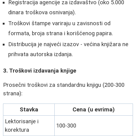
Registracija agencije za izdavaštvo (oko 5.000
dinara troškova osnivanja).
Troškovi štampe variraju u zavisnosti od
formata, broja strana i korišćenog papira.
Distribucija je najveći izazov - većina knjižara ne
prihvata autorska izdanja.
3. Troškovi izdavanja knjige
Prosečni troškovi za standardnu knjigu (200-300
strana):
Stavka
Cena (u evrima)
Lektorisanje i
100-300
korektura