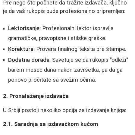
Pre nego što počnete da tražite izdavača, ključno
je da vaš rukopis bude profesionalno pripremljen:
Lektorisanje:
Profesionalni lektor ispravlja
gramatičke, pravopisne i stilske greške.
Korektura:
Provera finalnog teksta pre štampe.
Dodatna dorada:
Savetuje se da rukopis "odleži"
barem mesec dana nakon završetka, pa da ga
ponovo pročitate sa svežim očima.
2. Pronalaženje izdavača
U Srbiji postoji nekoliko opcija za izdavanje knjiga:
2.1. Saradnja sa izdavačkom kućom