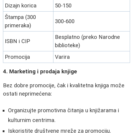
Dizajn korica
50-150
Štampa (300
300-600
primeraka)
Besplatno (preko Narodne
ISBN i CIP
biblioteke)
Promocija
Varira
4. Marketing i prodaja knjige
Bez dobre promocije, čak i kvalitetna knjiga može
ostati neprimećena:
Organizujte promotivna čitanja u knjižarama i
kulturnim centrima.
Iskoristite društvene mreže za promociju.