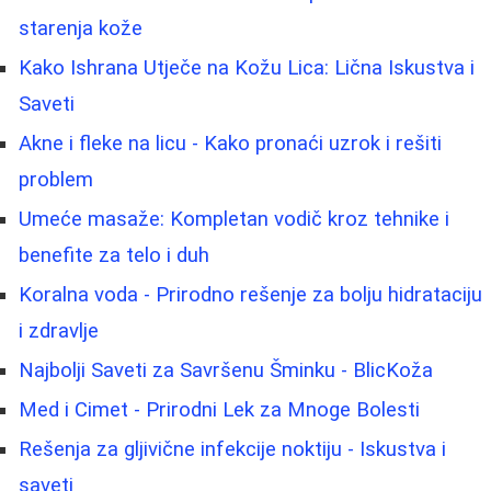
starenja kože
Kako Ishrana Utječe na Kožu Lica: Lična Iskustva i
Saveti
Akne i fleke na licu - Kako pronaći uzrok i rešiti
problem
Umeće masaže: Kompletan vodič kroz tehnike i
benefite za telo i duh
Koralna voda - Prirodno rešenje za bolju hidrataciju
i zdravlje
Najbolji Saveti za Savršenu Šminku - BlicKoža
Med i Cimet - Prirodni Lek za Mnoge Bolesti
Rešenja za gljivične infekcije noktiju - Iskustva i
saveti