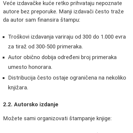
Veće izdavačke kuće retko prihvataju nepoznate
autore bez preporuke. Manji izdavači često traže
da autor sam finansira štampu:
Troškovi izdavanja variraju od 300 do 1.000 evra
za tiraž od 300-500 primeraka.
Autor obično dobija određeni broj primeraka
umesto honorara.
Distribucija često ostaje ograničena na nekoliko
knjižara.
2.2. Autorsko izdanje
Možete sami organizovati štampanje knjige: