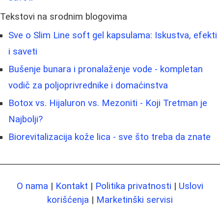
Tekstovi na srodnim blogovima
Sve o Slim Line soft gel kapsulama: Iskustva, efekti
i saveti
Bušenje bunara i pronalaženje vode - kompletan
vodič za poljoprivrednike i domaćinstva
Botox vs. Hijaluron vs. Mezoniti - Koji Tretman je
Najbolji?
Biorevitalizacija kože lica - sve što treba da znate
O nama
|
Kontakt
|
Politika privatnosti
|
Uslovi
korišćenja
|
Marketinški servisi