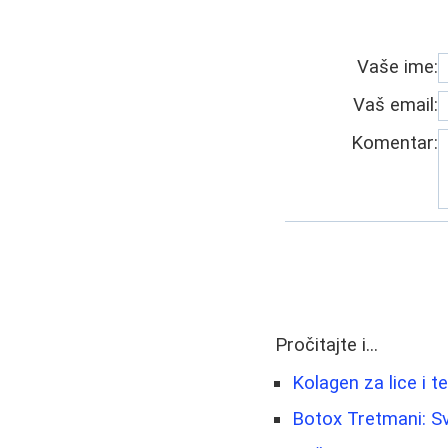
Vaše ime:
Vaš email:
Komentar:
Pročitajte i...
Kolagen za lice i t
Botox Tretmani: Sv