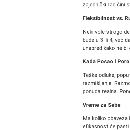
zajednički rad čini 
Fleksibilnost vs. R
Neki vole strogo def
bude u 3 ili 4, već
unapred kako ne bi 
Kada Posao i Poro
Teške odluke, poput
razmišljanje. Razmot
ponuda realna. Pone
Vreme za Sebe
Ma koliko obaveza i
efikasnost će pasti.