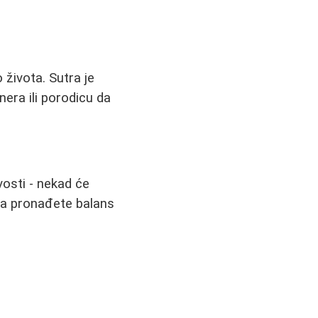
 života. Sutra je
era ili porodicu da
vosti - nekad će
 da pronađete balans