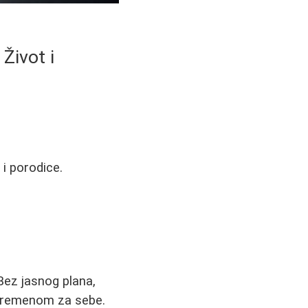
Život i
i porodice.
 Bez jasnog plana,
i vremenom za sebe.