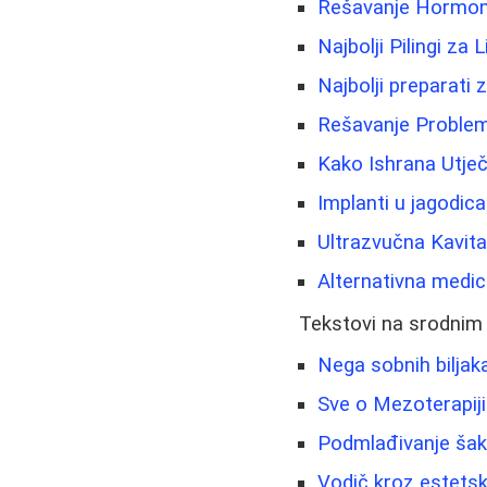
Rešavanje Hormonsk
Najbolji Pilingi za 
Najbolji preparati 
Rešavanje Problem
Kako Ishrana Utječ
Implanti u jagodica
Ultrazvučna Kavit
Alternativna medici
Tekstovi na srodnim
Nega sobnih biljaka
Sve o Mezoterapiji
Podmlađivanje šaka
Vodič kroz estetsk