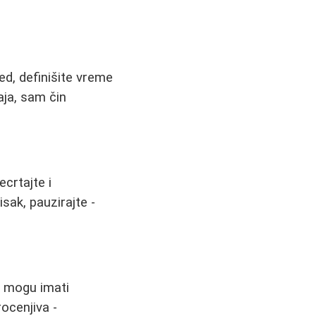
ed, definišite vreme
aja, sam čin
ecrtajte i
sak, pauzirajte -
, mogu imati
ocenjiva -