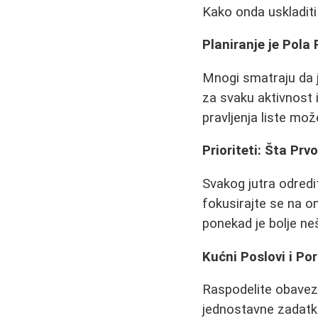
Kako onda uskladiti
Planiranje je Pola
Mnogi smatraju da j
za svaku aktivnost i
pravljenja liste mo
Prioriteti: Šta Prv
Svakog jutra odredit
fokusirajte se na on
ponekad je bolje neš
Kućni Poslovi i P
Raspodelite obavez
jednostavne zadatke