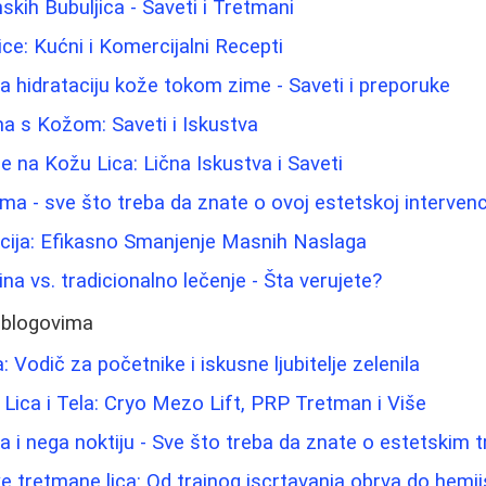
ih Bubuljica - Saveti i Tretmani
Lice: Kućni i Komercijalni Recepti
za hidrataciju kože tokom zime - Saveti i preporuke
a s Kožom: Saveti i Iskustva
e na Kožu Lica: Lična Iskustva i Saveti
ma - sve što treba da znate o ovoj estetskoj intervenci
acija: Efikasno Smanjenje Masnih Naslaga
na vs. tradicionalno lečenje - Šta verujete?
 blogovima
: Vodič za početnike i iskusne ljubitelje zelenila
 Lica i Tela: Cryo Mezo Lift, PRP Tretman i Više
 i nega noktiju - Sve što treba da znate o estetskim
e tretmane lica: Od trajnog iscrtavanja obrva do hemij