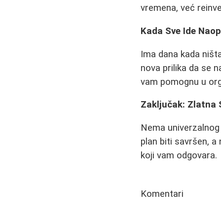
vremena, već reinves
Kada Sve Ide Nao
Ima dana kada ništa
nova prilika da se 
vam pomognu u orga
Zaključak: Zlatna 
Nema univerzalnog r
plan biti savršen, 
koji vam odgovara.
Komentari