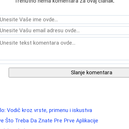
Trenutno nema komentara za ovaj članak.
Slanje komentara
elo: Vodič kroz vrste, primenu i iskustva
e Što Treba Da Znate Pre Prve Aplikacije