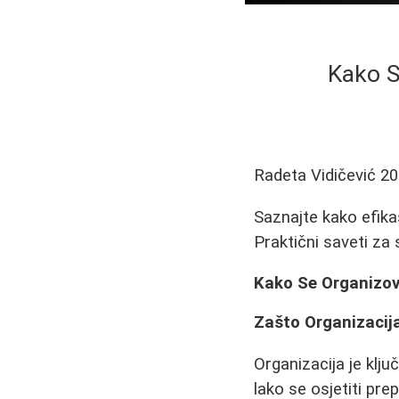
Kako S
Radeta Vidičević
20
Saznajte kako efika
Praktični saveti za
Kako Se Organizova
Zašto Organizacij
Organizacija je klj
lako se osjetiti pr