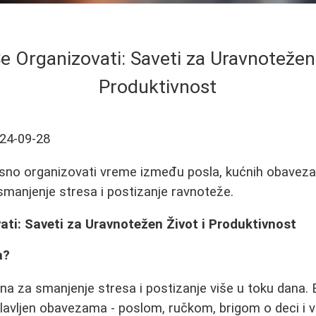
e Organizovati: Saveti za Uravnotežen 
Produktivnost
24-09-28
sno organizovati vreme između posla, kućnih obaveza 
 smanjenje stresa i postizanje ravnoteže.
ti: Saveti za Uravnotežen Život i Produktivnost
a?
učna za smanjenje stresa i postizanje više u toku dana.
eplavljen obavezama - poslom, ručkom, brigom o deci 