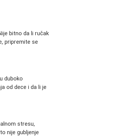
je bitno da li ručak
, pripremite se
ju duboko
 od dece i da li je
talnom stresu,
to nije gubljenje