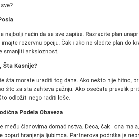
 sve?
 Posla
e najbolji način da se sve zapiše. Razradite plan unapr
 imajte rezervnu opciju. Čak i ako ne sledite plan do kr
že smanjiti anksioznost.
o, Šta Kasnije?
e šta morate uraditi tog dana. Ako nešto nije hitno, pr
o što zaista zahteva pažnju. Ako osećate prevelik priti
to odložiti nego raditi loše.
orodična Podela Obaveza
e među članovima domaćinstva. Deca, čak i ona mala
 poput hranjenja ljubimca. Partnerova podrška je nepr