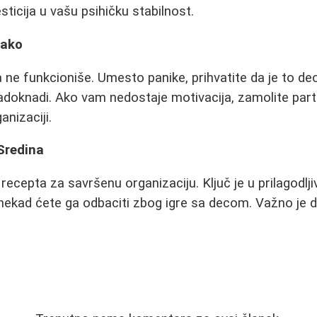
ticija u vašu psihičku stabilnost.
pako
 ne funkcioniše. Umesto panike, prihvatite da je to deo
nadoknadi. Ako vam nedostaje motivacija, zamolite partn
nizaciji.
Sredina
ecepta za savršenu organizaciju. Ključ je u prilagodlji
a nekad ćete ga odbaciti zbog igre sa decom. Važno je