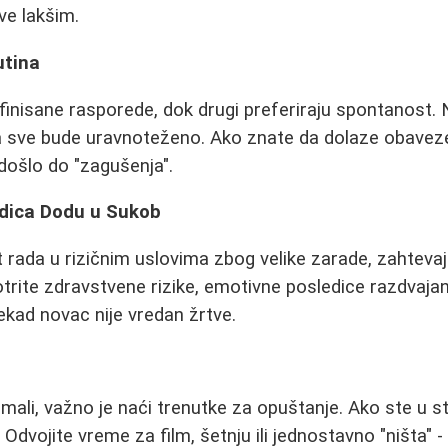
sve lakšim.
utina
inisane rasporede, dok drugi preferiraju spontanost. Ni
 da sve bude uravnoteženo. Ako znate da dolaze obaveze
došlo do "zagušenja".
dica Dodu u Sukob
 rada u rizičnim uslovima zbog velike zarade, zahteva
rite zdravstvene rizike, emotivne posledice razdvajanja
kad novac nije vredan žrtve.
mali, važno je naći trenutke za opuštanje. Ako ste u s
 Odvojite vreme za film, šetnju ili jednostavno "ništa" - 