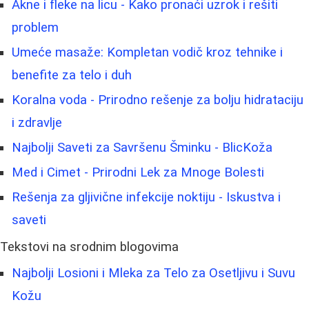
Akne i fleke na licu - Kako pronaći uzrok i rešiti
problem
Umeće masaže: Kompletan vodič kroz tehnike i
benefite za telo i duh
Koralna voda - Prirodno rešenje za bolju hidrataciju
i zdravlje
Najbolji Saveti za Savršenu Šminku - BlicKoža
Med i Cimet - Prirodni Lek za Mnoge Bolesti
Rešenja za gljivične infekcije noktiju - Iskustva i
saveti
Tekstovi na srodnim blogovima
Najbolji Losioni i Mleka za Telo za Osetljivu i Suvu
Kožu