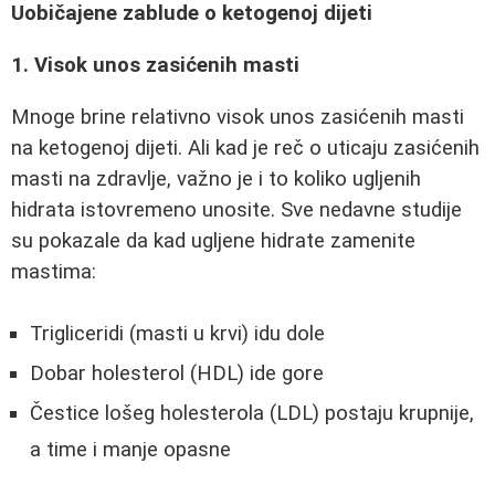
Uobičajene zablude o ketogenoj dijeti
1. Visok unos zasićenih masti
Mnoge brine relativno visok unos zasićenih masti
na ketogenoj dijeti. Ali kad je reč o uticaju zasićenih
masti na zdravlje, važno je i to koliko ugljenih
hidrata istovremeno unosite. Sve nedavne studije
su pokazale da kad ugljene hidrate zamenite
mastima:
Trigliceridi (masti u krvi) idu dole
Dobar holesterol (HDL) ide gore
Čestice lošeg holesterola (LDL) postaju krupnije,
a time i manje opasne