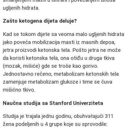
ugljenih hidrata.
Zašto ketogena dijeta deluje?
Kad se tokom dijete sa veoma malo ugljenih hidrata
jako poveća mobilizacija masti iz masnih depoa,
jetra proizvodi ketonska tela. Pošto jetra ne može
da koristi ketonska tela, ona otiđu u druga tkiva
(mozak, mišiće) gde se troše kao gorivo.
Jednostavno rečeno, metabolizam ketonskih tela
zamenjuje metabolizam glukoze i time se čuva
mišićno tkivo.
Naučna studija sa Stanford Univerziteta
Studija je trajala jednu godinu, obuhvatajući 311
žena podeljenih u 4 grupe koje su sprovodile: