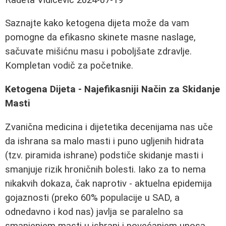
Saznajte kako ketogena dijeta može da vam
pomogne da efikasno skinete masne naslage,
sačuvate mišićnu masu i poboljšate zdravlje.
Kompletan vodič za početnike.
Ketogena Dijeta - Najefikasniji Način za Skidanje
Masti
Zvanična medicina i dijetetika decenijama nas uče
da ishrana sa malo masti i puno ugljenih hidrata
(tzv. piramida ishrane) podstiče skidanje masti i
smanjuje rizik hroničnih bolesti. Iako za to nema
nikakvih dokaza, čak naprotiv - aktuelna epidemija
gojaznosti (preko 60% populacije u SAD, a
odnedavno i kod nas) javlja se paralelno sa
smanjenjem masti u ishrani i povećanjem unosa