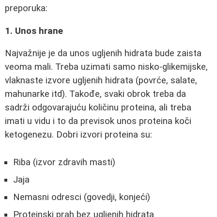
preporuka:
1. Unos hrane
Najvažnije je da unos ugljenih hidrata bude zaista
veoma mali. Treba uzimati samo nisko-glikemijske,
vlaknaste izvore ugljenih hidrata (povrće, salate,
mahunarke itd). Takođe, svaki obrok treba da
sadrži odgovarajuću količinu proteina, ali treba
imati u vidu i to da previsok unos proteina koči
ketogenezu. Dobri izvori proteina su:
Riba (izvor zdravih masti)
Jaja
Nemasni odresci (govedji, konjeći)
Proteinski prah bez ugljenih hidrata