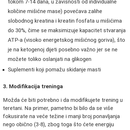
tokom 7-14 dana, u zavisnosti od individualne
količine mišićne mase) povećava zalihe
slobodnog kreatina i kreatin fosfata u mišićima
do 30%, čime se maksimizuje kapacitet stvaranja
ATP-a (visoko energetskog mišićnog goriva), što
je na ketogenoj dijeti posebno važno jer se ne
možete toliko oslanjati na glikogen
Suplementi koji pomažu skidanje masti
3. Modifikacija treninga
Možda će biti potrebno i da modifikujete trening u
teretani. Na primer, pametno bi bilo da se više
fokusirate na veće težine i manji broj ponavljanja
nego obično (3-8), zbog toga što ćete energiju