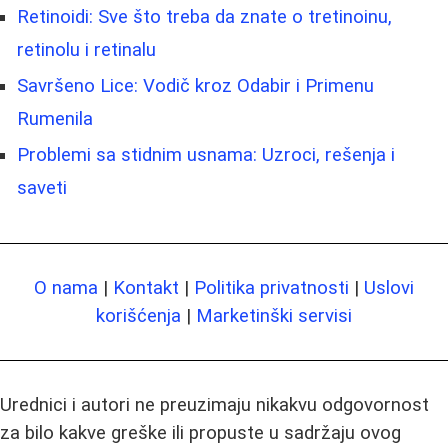
Retinoidi: Sve što treba da znate o tretinoinu,
retinolu i retinalu
Savršeno Lice: Vodič kroz Odabir i Primenu
Rumenila
Problemi sa stidnim usnama: Uzroci, rešenja i
saveti
O nama
|
Kontakt
|
Politika privatnosti
|
Uslovi
korišćenja
|
Marketinški servisi
Urednici i autori ne preuzimaju nikakvu odgovornost
za bilo kakve greške ili propuste u sadržaju ovog