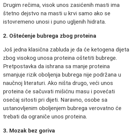
Drugim rečima, visok unos zasićenih masti ima
štetno dejstvo na masti u krvi samo ako se
istovremeno unosi i puno ugljenih hidrata.
2. Oštećenje bubrega zbog proteina
Još jedna klasična zabluda je da će ketogena dijeta
zbog visokog unosa proteina oštetiti bubrege.
Pretpostavka da ishrana sa manje proteina
smanjuje rizik oboljenja bubrega nije podržana u
naučnoj literaturi. Ako ništa drugo, veći unos
proteina će sačuvati mišićnu masu i povećati
osećaj sitosti pri dijeti. Naravno, osobe sa
ustanovljenim oboljenjem bubrega verovatno će
trebati da ograniče unos proteina.
3. Mozak bez goriva