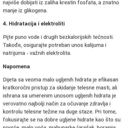
najviše dobijati iz zaliha kreatin fosfata, a znatno
manje iz glikogena.
4. Hidratacija i elektroliti
Pijte puno vode i drugih bezkalorijskih tečnosti.
Takođe, osigurajte potreban unos kalijuma i
natrijuma - važnih elektrolita.
Napomena
Dijeta sa veoma malo ugljenih hidrata je efikasan
kratkoročni pristup za skidanje telesne masti, ali
ishrana sa umerenim unosom ugljenih hidrata je
verovatno najbolji način za očuvanje zdravlja i
kontrolu telesne težine na duge staze. Pri tome,
fokusirajte se na dobre ugljene hidrate kao što su
povrće, malo voća, mahunarke (grašak, boranija,