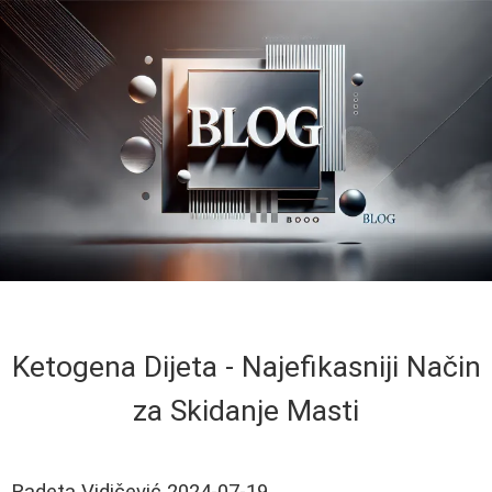
Ketogena Dijeta - Najefikasniji Način
za Skidanje Masti
Radeta Vidičević
2024-07-19