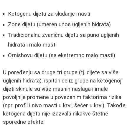
Ketogenu dijetu za skidanje masti
Zone dijetu (umeren unos ugljenih hidrata)
Tradicionalnu zvaničnu dijetu sa puno ugljenih
hidrata i malo masti
Ornishovu dijetu (sa ekstremno malo masti)
U poređenju sa druge tri grupe (tj. dijete sa više
ugljenih hidrata), ispitanice iz grupe na ketogenoj
dijeti skinule su više masnih naslaga i imale
povoljnije promene u povezanim faktorima rizika
(npr. profil i nivo masti u krvi, šećer u krvi). Takođe,
ketogena dijeta nije izazvala nikakve štetne
sporedne efekte.