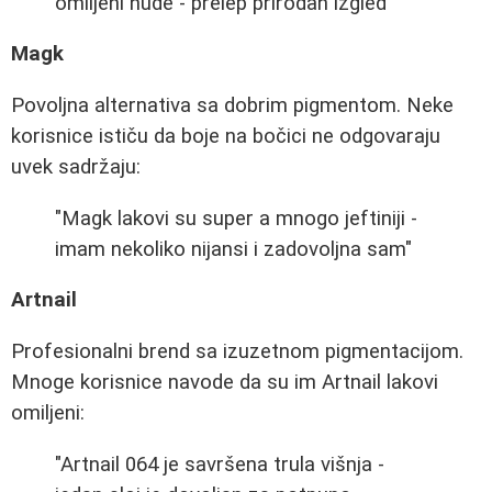
omiljeni nude - prelep prirodan izgled"
Magk
Povoljna alternativa sa dobrim pigmentom. Neke
korisnice ističu da boje na bočici ne odgovaraju
uvek sadržaju:
"Magk lakovi su super a mnogo jeftiniji -
imam nekoliko nijansi i zadovoljna sam"
Artnail
Profesionalni brend sa izuzetnom pigmentacijom.
Mnoge korisnice navode da su im Artnail lakovi
omiljeni:
"Artnail 064 je savršena trula višnja -