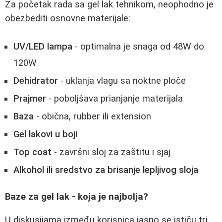
Za početak rada sa gel lak tehnikom, neophodno je
obezbediti osnovne materijale:
UV/LED lampa
- optimalna je snaga od 48W do
120W
Dehidrator
- uklanja vlagu sa noktne ploče
Prajmer
- poboljšava prianjanje materijala
Baza
- obična, rubber ili extension
Gel lakovi u boji
Top coat
- završni sloj za zaštitu i sjaj
Alkohol ili sredstvo za brisanje lepljivog sloja
Baze za gel lak - koja je najbolja?
U diskusijama između korisnica jasno se ističu tri