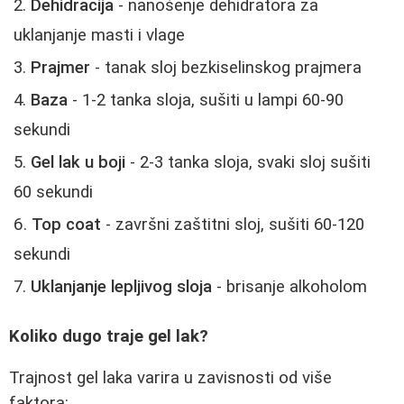
Dehidracija
- nanošenje dehidratora za
uklanjanje masti i vlage
Prajmer
- tanak sloj bezkiselinskog prajmera
Baza
- 1-2 tanka sloja, sušiti u lampi 60-90
sekundi
Gel lak u boji
- 2-3 tanka sloja, svaki sloj sušiti
60 sekundi
Top coat
- završni zaštitni sloj, sušiti 60-120
sekundi
Uklanjanje lepljivog sloja
- brisanje alkoholom
Koliko dugo traje gel lak?
Trajnost gel laka varira u zavisnosti od više
faktora: