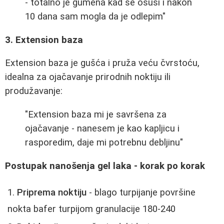
- totalno je gumena kad se osuši i nakon
10 dana sam mogla da je odlepim"
3. Extension baza
Extension baza je gušća i pruža veću čvrstoću,
idealna za ojačavanje prirodnih noktiju ili
produžavanje:
"Extension baza mi je savršena za
ojačavanje - nanesem je kao kapljicu i
rasporedim, daje mi potrebnu debljinu"
Postupak nanošenja gel laka - korak po korak
Priprema noktiju
- blago turpijanje površine
nokta bafer turpijom granulacije 180-240