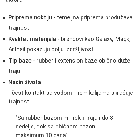
Priprema noktiju
- temeljna priprema produžava
trajnost
Kvalitet materijala
- brendovi kao Galaxy, Magk,
Artnail pokazuju bolju izdržljivost
Tip baze
- rubber i extension baze obično duže
traju
Način života
- čest kontakt sa vodom i hemikalijama skraćuje
trajnost
"Sa rubber bazom mi nokti traju i do 3
nedelje, dok sa običnom bazon
maksimum 10 dana"