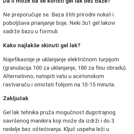
Da li može da se koristi gel lak bez baze?
Ne preporučuje se. Baza štiti prirodni nokat i
poboljšava prianjanje boje. Neki 3u1 gel lakovi
sadrže bazu u formuli.
Kako najlakše skinuti gel lak?
Najefikasnije je uklanjanje električnom turpijom
(granulacija 100 za uklanjanje, 180 za finu obradu).
Alternativno, natopiti vatu u acetonskom
rastvaraču i omotati folijom na 10-15 minuta.
Zaključak
Gel lak tehnika pruža mogućnost dugotrajnog
savršenog manikira koji može da izdrži i do 3
nedelje bez oštećivanja. Ključ uspeha leži u