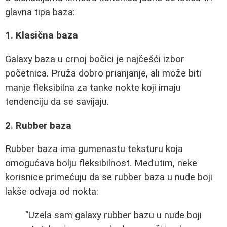
glavna tipa baza:
1. Klasična baza
Galaxy baza u crnoj bočici je najčešći izbor
početnica. Pruža dobro prianjanje, ali može biti
manje fleksibilna za tanke nokte koji imaju
tendenciju da se savijaju.
2. Rubber baza
Rubber baza ima gumenastu teksturu koja
omogućava bolju fleksibilnost. Međutim, neke
korisnice primećuju da se rubber baza u nude boji
lakše odvaja od nokta:
"Uzela sam galaxy rubber bazu u nude boji