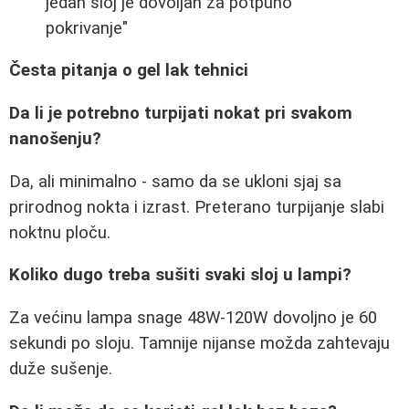
jedan sloj je dovoljan za potpuno
pokrivanje"
Česta pitanja o gel lak tehnici
Da li je potrebno turpijati nokat pri svakom
nanošenju?
Da, ali minimalno - samo da se ukloni sjaj sa
prirodnog nokta i izrast. Preterano turpijanje slabi
noktnu ploču.
Koliko dugo treba sušiti svaki sloj u lampi?
Za većinu lampa snage 48W-120W dovoljno je 60
sekundi po sloju. Tamnije nijanse možda zahtevaju
duže sušenje.