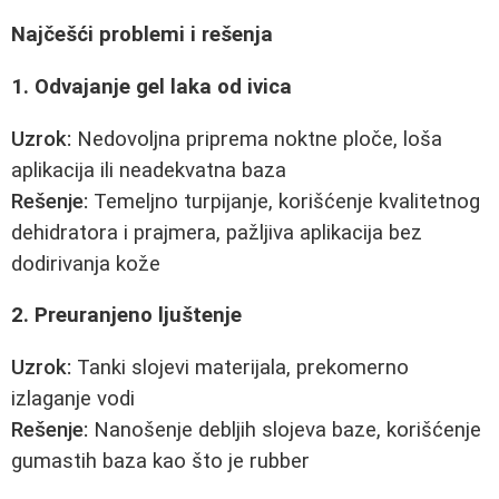
Najčešći problemi i rešenja
1. Odvajanje gel laka od ivica
Uzrok:
Nedovoljna priprema noktne ploče, loša
aplikacija ili neadekvatna baza
Rešenje:
Temeljno turpijanje, korišćenje kvalitetnog
dehidratora i prajmera, pažljiva aplikacija bez
dodirivanja kože
2. Preuranjeno ljuštenje
Uzrok:
Tanki slojevi materijala, prekomerno
izlaganje vodi
Rešenje:
Nanošenje debljih slojeva baze, korišćenje
gumastih baza kao što je rubber