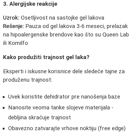
3. Alergijske reakcije
Uzrok:
Osetljivost na sastojke gel lakova
Rešenje:
Pauza od gel lakova 3-6 meseci, prelazak
na hipoalergenske brendove kao što su Queen Lab
ili Komilfo
Kako produžiti trajnost gel laka?
Eksperti i iskusne korisnice dele sledeće tajne za
produženu trajnost:
Uvek koristite dehidrator pre nanošenja baze
Nanosite veoma tanke slojeve materijala -
debljina skraćuje trajnost
Obavezno zatvarajte vrhove noktiju (free edge)