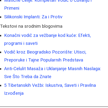
Matične Ćelije: Kompletan Vodič o Čuvanju i
Primeni
Silikonski Implanti: Za i Protiv
Tekstovi na srodnim blogovima
Konačni vodič za vežbanje kod kuće: Efekti,
programi i saveti
Vodič kroz Beogradsko Pozorište: Utisci,
Preporuke i Tajne Popularnih Predstava
Anti-Celulit Masaža i Uklanjanje Masnih Naslaga:
Sve Što Treba da Znate
5 Tibetanskih Vežbi: Iskustva, Saveti i Pravilna
Izvođenja