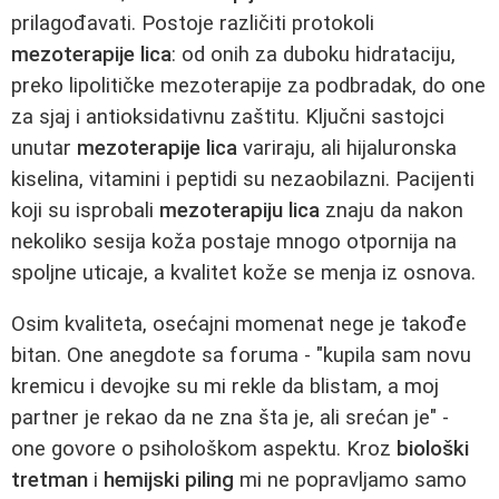
prilagođavati. Postoje različiti protokoli
mezoterapije lica
: od onih za duboku hidrataciju,
preko lipolitičke mezoterapije za podbradak, do one
za sjaj i antioksidativnu zaštitu. Ključni sastojci
unutar
mezoterapije lica
variraju, ali hijaluronska
kiselina, vitamini i peptidi su nezaobilazni. Pacijenti
koji su isprobali
mezoterapiju lica
znaju da nakon
nekoliko sesija koža postaje mnogo otpornija na
spoljne uticaje, a kvalitet kože se menja iz osnova.
Osim kvaliteta, osećajni momenat nege je takođe
bitan. One anegdote sa foruma - "kupila sam novu
kremicu i devojke su mi rekle da blistam, a moj
partner je rekao da ne zna šta je, ali srećan je" -
one govore o psihološkom aspektu. Kroz
biološki
tretman
i
hemijski piling
mi ne popravljamo samo