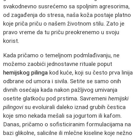
svakodnevno susrećemo sa spoljnim agresorima,
od zagađenja do stresa, naša koža postaje platno
koje priča priču o našem životnom stilu. Zato je
pravo vreme da tu priču preokrenemo u svoju
korist.
Kada pričamo o temeljnom podmlađivanju, ne
možemo zaobići jednostavne rituale poput
hemijskog pilinga
kod kuće, koji su često prva linija
odbrane od umora i sivila. Setite se samo onih
divnih osećaja kada nakon pažljivog umivanja
osetite glatkoću pod prstima. Savremeni
hemijski
pilingovi
su evoluirali daleko iznad grubih čestica
koje smo nekada mešali sa jogurtom ili kafom.
Danas, pričamo o sofisticiranim formulacijama na
bazi glikolne, salicilne ili mlečne kiseline koje nežno