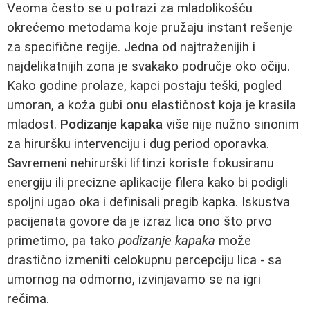
Veoma često se u potrazi za mladolikošću
okrećemo metodama koje pružaju instant rešenje
za specifične regije. Jedna od najtraženijih i
najdelikatnijih zona je svakako područje oko očiju.
Kako godine prolaze, kapci postaju teški, pogled
umoran, a koža gubi onu elastičnost koja je krasila
mladost.
Podizanje kapaka
više nije nužno sinonim
za hiruršku intervenciju i dug period oporavka.
Savremeni nehirurški liftinzi koriste fokusiranu
energiju ili precizne aplikacije filera kako bi podigli
spoljni ugao oka i definisali pregib kapka. Iskustva
pacijenata govore da je izraz lica ono što prvo
primetimo, pa tako
podizanje kapaka
može
drastično izmeniti celokupnu percepciju lica - sa
umornog na odmorno, izvinjavamo se na igri
rečima.