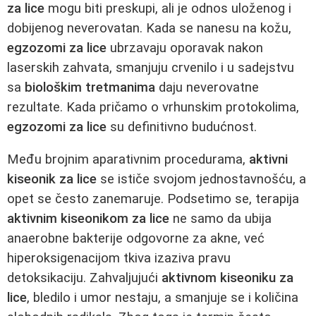
za lice
mogu biti preskupi, ali je odnos uloženog i
dobijenog neverovatan. Kada se nanesu na kožu,
egzozomi za lice
ubrzavaju oporavak nakon
laserskih zahvata, smanjuju crvenilo i u sadejstvu
sa
biološkim tretmanima
daju neverovatne
rezultate. Kada pričamo o vrhunskim protokolima,
egzozomi za lice
su definitivno budućnost.
Među brojnim aparativnim procedurama,
aktivni
kiseonik za lice
se ističe svojom jednostavnošću, a
opet se često zanemaruje. Podsetimo se, terapija
aktivnim kiseonikom za lice
ne samo da ubija
anaerobne bakterije odgovorne za akne, već
hiperoksigenacijom tkiva izaziva pravu
detoksikaciju. Zahvaljujući
aktivnom kiseoniku za
lice
, bledilo i umor nestaju, a smanjuje se i količina