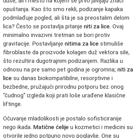
duše, ali i mesto na kojem se prvo javljaju znaci
opuštanja. Kao što smo rekli, podizanje kapaka
podmlađuje pogled, ali šta je sa preostalim delom
lica? Često se postavlja pitanje
niti za lice
. Ovaj
minimalno invazivni tretman se bori protiv
gravitacije. Postavljanje
nitima za lice
stimuliše
fibroblaste da proizvode kolagen duž vektora sile,
što rezultira dugotrajnim podizanjem. Razlika u
odnosu na pre samo pet godina je ogromna;
niti za
lice
su danas biokompatibilne, resorptivne i
bezbedne, pružajući prirodnu potporu bez onog
"čudnog" izgleda koji prati loše urađene klasične
liftinge.
Očuvanje mladolikosti je postalo sofisticiranije
nego ikada.
Matične ćelije
u kozmetici i medicini su
otvorile jedno potpuno novo poglavlje. One su