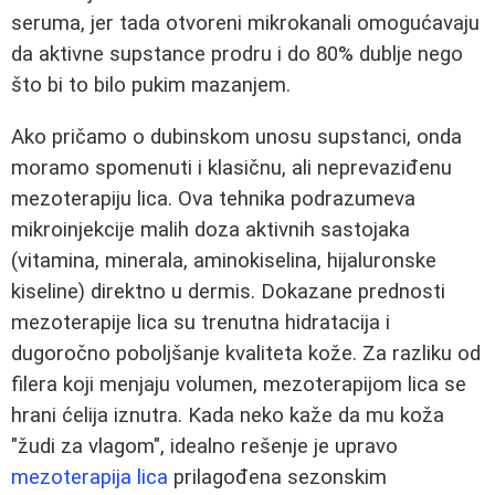
seruma, jer tada otvoreni mikrokanali omogućavaju
da aktivne supstance prodru i do 80% dublje nego
što bi to bilo pukim mazanjem.
Ako pričamo o dubinskom unosu supstanci, onda
moramo spomenuti i klasičnu, ali neprevaziđenu
mezoterapiju lica. Ova tehnika podrazumeva
mikroinjekcije malih doza aktivnih sastojaka
(vitamina, minerala, aminokiselina, hijaluronske
kiseline) direktno u dermis. Dokazane prednosti
mezoterapije lica su trenutna hidratacija i
dugoročno poboljšanje kvaliteta kože. Za razliku od
filera koji menjaju volumen, mezoterapijom lica se
hrani ćelija iznutra. Kada neko kaže da mu koža
"žudi za vlagom", idealno rešenje je upravo
mezoterapija lica
prilagođena sezonskim