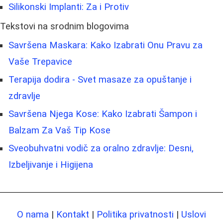
Silikonski Implanti: Za i Protiv
Tekstovi na srodnim blogovima
Savršena Maskara: Kako Izabrati Onu Pravu za
Vaše Trepavice
Terapija dodira - Svet masaze za opuštanje i
zdravlje
Savršena Njega Kose: Kako Izabrati Šampon i
Balzam Za Vaš Tip Kose
Sveobuhvatni vodič za oralno zdravlje: Desni,
Izbeljivanje i Higijena
O nama
|
Kontakt
|
Politika privatnosti
|
Uslovi