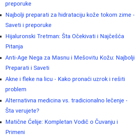
preporuke
Najbolji preparati za hidrataciju kože tokom zime -
Saveti i preporuke
Hijaluronski Tretman: Šta Očekivati i Najčešća
Pitanja
Anti-Age Nega za Masnu i Mešovitu Kožu: Najbolji
Preparati i Saveti
Akne i fleke na licu - Kako pronaći uzrok i rešiti
problem
Alternativna medicina vs. tradicionalno lečenje -
Šta verujete?
Matične Ćelije: Kompletan Vodič o Čuvanju i
Primeni