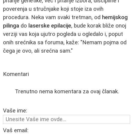
pitanje genetike, već i pitanje izbora, discipline i
poverenja u stručnjake koji stoje iza ovih
procedura. Neka vam svaki tretman, od
hemijskog
pilinga
do
laserske epilacije
, bude korak bliže onoj
verziji vas koja ujutro pogleda u ogledalo i, poput
onih srećnika sa foruma, kaže: "Nemam pojma od
čega je ovo, ali srećna sam."
Komentari
Trenutno nema komentara za ovaj članak.
Vaše ime:
Vaš email: