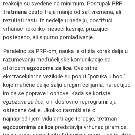
reakcije su svedene na minimum. Postupak
PRP
tretmana
često traje manje od sat vremena, ali
rezultati rastu iz nedelje u nedelju, dostižući
vrhunac nekoliko meseci kasnije, pružajući
postepeno, ali sigurno pomlađivanje.
Paralelno sa PRP-om, nauka je otišla korak dalje u
razumevanju međućelijske komunikacije sa
otkrićem
egzozoma za lice
. Ove sitne
ekstracelularne vezikule su poput "poruka u boci"
koje matične ćelije šalju drugim ćelijama, naređujući
im da se poprave i obnove. Kada se koriste
egzozomi za lice
, oni doslovno reprogramiraju
oštećene ćelije. Ukoliko razmišljate o
najnaprednijem vidu anti-age terapije, tretman
egzozomima za lice
predstavlja vrhunac piramide,