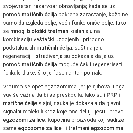
svojevrstan rezervoar obnavljanja; kada se uz
pomoć
matičnih ćelija
pokrene zarastanje, koža ne
samo da izgleda bolje, već i funkcioniše bolje. Iako
se mnogi
biološki tretmani
oslanjaju na
kombinaciju veštački uzgojenih i prirodno
podstaknutih
matičnih ćelija
, suština je u
regeneraciji. Istraživanja su pokazala da je uz
pomoć
matičnih ćelija
moguće čak i regenerisati
folikule dlake, što je fascinantan pomak.
Vratimo se opet egzozomima, jer je njihova uloga
suviše važna da bi se preskočila. Iako su i PRP i
matične ćelije
sjajni, nauka je dokazala da glavni
signalni molekuli kroz koje one deluju jesu upravo
egzozomi za lice
. Kupovina proizvoda koji sadrže
same
egzozome za lice
ili tretmani
egzozomima