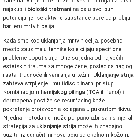
zanemarivanje pore može dovesti do toga da čak i
najskuplji
biološki tretmani
ne daju svoj puni
potencijal jer se aktivne supstance bore da probiju
barijeru mrtvih ćelija.
Kada smo kod uklanjanja mrtvih ćelija, posebno
mesto zauzimaju tehnike koje ciljaju specifične
probleme poput strija. One su jedna od najvećih
estetskih trauma za mnoge žene, posledica naglog
rasta, trudnoće ili variranja u težini.
Uklanjanje strija
zahteva strpljenje i multidisciplinarni pristup.
Kombinacijom
hemijskog pilinga
(TCA ili fenol) i
dermapena
postiže se resurfacing kože i
pokretanje proizvodnje kolagena u puknutom tkivu.
Nijedna metoda ne može potpuno izbrisati strije, ali
strategija za
uklanjanje strija
može ih značajno
suziti i izjednačiti njihovu boju sa okolnom kožom,