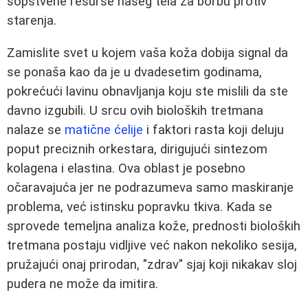
sopstvene resurse našeg tela za borbu protiv
starenja.
Zamislite svet u kojem vaša koža dobija signal da
se ponaša kao da je u dvadesetim godinama,
pokrećući lavinu obnavljanja koju ste mislili da ste
davno izgubili. U srcu ovih bioloških tretmana
nalaze se
matične ćelije
i faktori rasta koji deluju
poput preciznih orkestara, dirigujući sintezom
kolagena i elastina. Ova oblast je posebno
očaravajuća jer ne podrazumeva samo maskiranje
problema, već istinsku popravku tkiva. Kada se
sprovede temeljna analiza kože, prednosti bioloških
tretmana postaju vidljive već nakon nekoliko sesija,
pružajući onaj prirodan, "zdrav" sjaj koji nikakav sloj
pudera ne može da imitira.