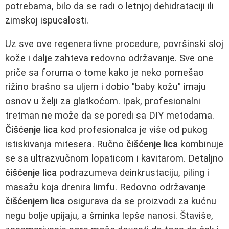
potrebama, bilo da se radi o letnjoj dehidrataciji ili
zimskoj ispucalosti.
Uz sve ove regenerativne procedure, površinski sloj
kože i dalje zahteva redovno održavanje. Sve one
priče sa foruma o tome kako je neko pomešao
rižino brašno sa uljem i dobio "baby kožu" imaju
osnov u želji za glatkoćom. Ipak, profesionalni
tretman ne može da se poredi sa DIY metodama.
Čišćenje lica
kod profesionalca je više od pukog
istiskivanja mitesera. Ručno
čišćenje lica
kombinuje
se sa ultrazvučnom lopaticom i kavitarom. Detaljno
čišćenje lica
podrazumeva deinkrustaciju, piling i
masažu koja drenira limfu. Redovno održavanje
čišćenjem lica
osigurava da se proizvodi za kućnu
negu bolje upijaju, a šminka lepše nanosi. Štaviše,