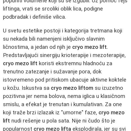
popuniti volumene koji su se izgubili. Uz pomoć fejs
liftinga, vrati se srcoliki oblik lica, podigne
podbradak i definiše vilica.
U svetu estetike postoji i kategorija tretmana koji
su nekada bili namenjeni isključivo slavnim
ličnostima, a jedan od njih je
cryo mezo lift
.
Predstavljajući sinergiju krioterapije i mezoterapije,
cryo mezo lift
koristi ekstremnu hladnoću za
trenutno zatezanje i sužavanje pora, dok
istovremeno pod pritiskom ubacuje aktivne koktele
u kožu. Iskustva sa
cryo mezo liftom
su izuzetno
pozitivna jer nema bolova, nema iglica u klasičnom
smislu, a efekat je trenutan i kumulativan. Za one
koji traže brzi izlazak iz "umorne" faze,
cryo mezo
lift
nudi rešenje u pola sata. Nije ni čudo što je
popularnost
cryo mezo lifta
eksplodirala, jer su svi