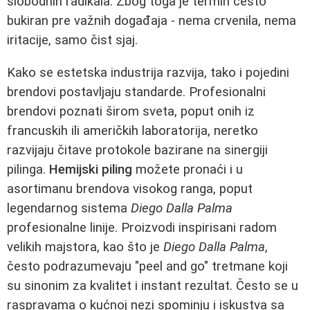
slobodnih radikala. Zbog toga je termin često
bukiran pre važnih događaja - nema crvenila, nema
iritacije, samo čist sjaj.
Kako se estetska industrija razvija, tako i pojedini
brendovi postavljaju standarde. Profesionalni
brendovi poznati širom sveta, poput onih iz
francuskih ili američkih laboratorija, neretko
razvijaju čitave protokole bazirane na sinergiji
pilinga.
Hemijski piling
možete pronaći i u
asortimanu brendova visokog ranga, poput
legendarnog sistema
Diego Dalla Palma
profesionalne linije. Proizvodi inspirisani radom
velikih majstora, kao što je
Diego Dalla Palma
,
često podrazumevaju "peel and go" tretmane koji
su sinonim za kvalitet i instant rezultat. Često se u
raspravama o kućnoj nezi spominju i iskustva sa