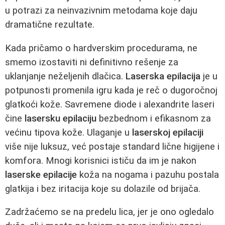
u potrazi za neinvazivnim metodama koje daju
dramatične rezultate.
Kada pričamo o hardverskim procedurama, ne
smemo izostaviti ni definitivno rešenje za
uklanjanje neželjenih dlačica.
Laserska epilacija
je u
potpunosti promenila igru kada je reč o dugoročnoj
glatkoći kože. Savremene diode i alexandrite laseri
čine
lasersku epilaciju
bezbednom i efikasnom za
većinu tipova kože. Ulaganje u
laserskoj epilaciji
više nije luksuz, već postaje standard lične higijene i
komfora. Mnogi korisnici ističu da im je nakon
laserske epilacije
koža na nogama i pazuhu postala
glatkija i bez iritacija koje su dolazile od brijača.
Zadržaćemo se na predelu lica, jer je ono ogledalo