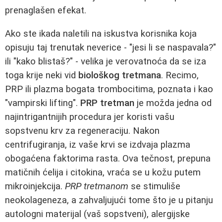
prenaglašen efekat.
Ako ste ikada naletili na iskustva korisnika koja
opisuju taj trenutak neverice - "jesi li se naspavala?"
ili "kako blistaš?" - velika je verovatnoća da se iza
toga krije neki vid
biološkog tretmana
. Recimo,
PRP ili plazma bogata trombocitima, poznata i kao
"vampirski lifting".
PRP tretman
je možda jedna od
najintrigantnijih procedura jer koristi vašu
sopstvenu krv za regeneraciju. Nakon
centrifugiranja, iz vaše krvi se izdvaja plazma
obogaćena faktorima rasta. Ova tečnost, prepuna
matičnih ćelija i citokina, vraća se u kožu putem
mikroinjekcija.
PRP tretmanom
se stimuliše
neokolageneza, a zahvaljujući tome što je u pitanju
autologni materijal (vaš sopstveni), alergijske