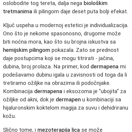
oslobodite tog tereta, dalja nega
biološkim
tretmanima
ili pilingom daje deset puta bolji efekat.
Ključ uspeha u modernoj estetici je individualizacija.
Ono što je nekome spasonosno, drugome može
biti noćna mora, kao što su brojna iskustva sa
hemijskim pilingom
pokazala. Zato se prednost
daje postupcima koji se mogu titrirati - jačina,
dubina, broj prolaza. Na primer, kod
dermapena
mi
podešavamo dubinu igala u zavisnosti od toga da li
tretiramo ožiljke na obrazima ili podočnjake.
Kombinacija
dermapena
i eksozoma je "ubojita" za
ožiljke od akni, dok je
dermapen
u kombinaciji sa
hijaluronskim koktelom magija za suvu i dehidriranu
kožu.
Slično tome, i
mezoterapija lica
se može