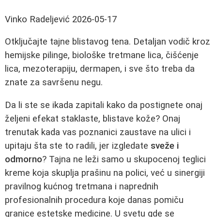
Vinko Radeljević
2026-05-17
Otključajte tajne blistavog tena. Detaljan vodič kroz
hemijske pilinge, biološke tretmane lica, čišćenje
lica, mezoterapiju, dermapen, i sve što treba da
znate za savršenu negu.
Da li ste se ikada zapitali kako da postignete onaj
željeni efekat staklaste, blistave kože? Onaj
trenutak kada vas poznanici zaustave na ulici i
upitaju šta ste to radili, jer izgledate
sveže i
odmorno
? Tajna ne leži samo u skupocenoj teglici
kreme koja skuplja prašinu na polici, već u sinergiji
pravilnog kućnog tretmana i naprednih
profesionalnih procedura koje danas pomiču
granice estetske medicine. U svetu gde se