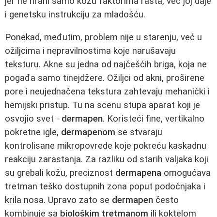
jer ne hrani samo kožu faktorima rasta, već joj daje
i genetsku instrukciju za mladošću.
Ponekad, međutim, problem nije u starenju, već u
ožiljcima i nepravilnostima koje narušavaju
teksturu. Akne su jedna od najčešćih briga, koja ne
pogađa samo tinejdžere. Ožiljci od akni, proširene
pore i neujednačena tekstura zahtevaju mehanički i
hemijski pristup. Tu na scenu stupa aparat koji je
osvojio svet -
dermapen
. Koristeći fine, vertikalno
pokretne igle,
dermapenom
se stvaraju
kontrolisane mikropovrede koje pokreću kaskadnu
reakciju zarastanja. Za razliku od starih valjaka koji
su grebali kožu, preciznost
dermapena
omogućava
tretman teško dostupnih zona poput podočnjaka i
krila nosa. Upravo zato se
dermapen
često
kombinuje sa
biološkim tretmanom
ili koktelom