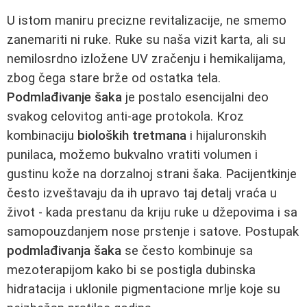
U istom maniru precizne revitalizacije, ne smemo
zanemariti ni ruke. Ruke su naša vizit karta, ali su
nemilosrdno izložene UV zračenju i hemikalijama,
zbog čega stare brže od ostatka tela.
Podmlađivanje šaka
je postalo esencijalni deo
svakog celovitog anti-age protokola. Kroz
kombinaciju
bioloških tretmana
i hijaluronskih
punilaca, možemo bukvalno vratiti volumen i
gustinu kože na dorzalnoj strani šaka. Pacijentkinje
često izveštavaju da ih upravo taj detalj vraća u
život - kada prestanu da kriju ruke u džepovima i sa
samopouzdanjem nose prstenje i satove. Postupak
podmlađivanja šaka
se često kombinuje sa
mezoterapijom kako bi se postigla dubinska
hidratacija i uklonile pigmentacione mrlje koje su