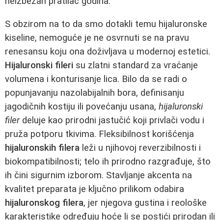
neizbežan pratilac godina.
S obzirom na to da smo dotakli temu hijaluronske
kiseline, nemoguće je ne osvrnuti se na pravu
renesansu koju ona doživljava u modernoj estetici.
Hijaluronski fileri
su zlatni standard za vraćanje
volumena i konturisanje lica. Bilo da se radi o
popunjavanju nazolabijalnih bora, definisanju
jagodičnih kostiju ili povećanju usana,
hijaluronski
filer
deluje kao prirodni jastučić koji privlači vodu i
pruža potporu tkivima. Fleksibilnost korišćenja
hijaluronskih filera
leži u njihovoj reverzibilnosti i
biokompatibilnosti; telo ih prirodno razgrađuje, što
ih čini sigurnim izborom. Stavljanje akcenta na
kvalitet preparata je ključno prilikom odabira
hijaluronskog filera
, jer njegova gustina i reološke
karakteristike određuju hoće li se postići prirodan ili