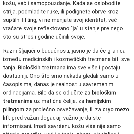
kožu, već i samopouzdanje. Kada se oslobodite
strija, podmladite ruke, ili podignete obrve kroz
suptilni lifting, vi ne menjate svoj identitet, već
vraćate svoje reflektovano "ja" u stanje pre nego
što su stres i godine učinili svoje.
Razmišljajući o budućnosti, jasno je da će granica
između medicinskih i kozmetičkih tretmana biti sve
tanja.
Bioloških tretmana
ima sve više i postaju
dostupniji. Ono što smo nekada gledali samo u
časopisima, danas je realnost u savremenim
ordinacijama. Bilo da se odlučite za
biološkim
tretmanima
uz matične ćelije, za
hemijskim
pilingom
za prolećno osvežavanje, ili za
cryo mezo
lift
pred važan događaj, važno je da ste
informisani. Imati savršenu kožu više nije samo