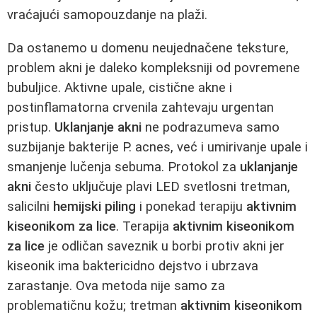
vraćajući samopouzdanje na plaži.
Da ostanemo u domenu neujednačene teksture,
problem akni je daleko kompleksniji od povremene
bubuljice. Aktivne upale, cistične akne i
postinflamatorna crvenila zahtevaju urgentan
pristup.
Uklanjanje akni
ne podrazumeva samo
suzbijanje bakterije P. acnes, već i umirivanje upale i
smanjenje lučenja sebuma. Protokol za
uklanjanje
akni
često uključuje plavi LED svetlosni tretman,
salicilni
hemijski piling
i ponekad terapiju
aktivnim
kiseonikom za lice
. Terapija
aktivnim kiseonikom
za lice
je odličan saveznik u borbi protiv akni jer
kiseonik ima baktericidno dejstvo i ubrzava
zarastanje. Ova metoda nije samo za
problematičnu kožu; tretman
aktivnim kiseonikom