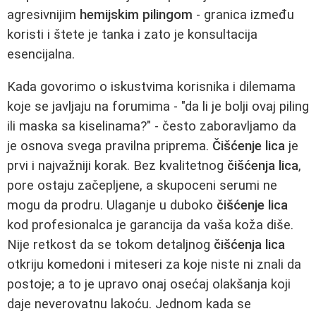
agresivnijim
hemijskim pilingom
- granica između
koristi i štete je tanka i zato je konsultacija
esencijalna.
Kada govorimo o iskustvima korisnika i dilemama
koje se javljaju na forumima - "da li je bolji ovaj piling
ili maska sa kiselinama?" - često zaboravljamo da
je osnova svega pravilna priprema.
Čišćenje lica
je
prvi i najvažniji korak. Bez kvalitetnog
čišćenja lica
,
pore ostaju začepljene, a skupoceni serumi ne
mogu da prodru. Ulaganje u duboko
čišćenje lica
kod profesionalca je garancija da vaša koža diše.
Nije retkost da se tokom detaljnog
čišćenja lica
otkriju komedoni i miteseri za koje niste ni znali da
postoje; a to je upravo onaj osećaj olakšanja koji
daje neverovatnu lakoću. Jednom kada se