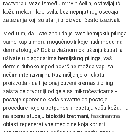
rastvaraju veze između mrtvih ćelija, ostavljajući
kožu mekom kao svila, bez neprijatnog osećaja
zatezanja koji su stariji proizvodi često izazivali.
Međutim, da li ste znali da je svet
hemijskih pilinga
samo kap u moru mogućnosti koje nudi moderna
dermatologija? Dok u vlažnom okruženju kupatila
uživate u blagodatima
hemijskog pilinga
, vaš
dermis duboko ispod površine možda vapi za
nečim intenzivnijim. Razmišljanje o teksturi
proizvoda - da li je onaj čuveni kremasti piling
zaista delotvorniji od gela sa mikročesticama -
postaje sporedno kada shvatite da postoje
procedure koje u potpunosti resetuju vašu kožu. Tu
na scenu stupaju
biološki tretmani
, fascinantna
oblast regenerativne medicine koja koristi