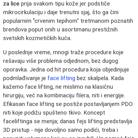
za lice
prija svakom tipu kože jer podstiče
mikrocirkulaciju i daje trenutni sjaj, što ga čini
popularnim "crvenim tepihom" tretmanom poznatih
brendova poput onih u asortimanu prestižnih
svetskih kozmetičkih kuća.
U poslednje vreme, mnogi traže procedure koje
rešavaju više problema odjednom, bez dugog
oporavka. Jedna od hit procedura koja objedinjuje
podmlađivanje je
face lifting
bez skalpela. Kada
kažemo face lifting, ne mislimo na klasičnu
hirurgiju, već na kombinaciju filera, niti i energije.
Efikasan face lifting se postiže postavljanjem PDO
niti koje podižu spušteno tkivo. Koncept
faceliftinga se menja; danas fejs lifting predstavlja
3D pristup - nije dovoljno samo podići, treba i