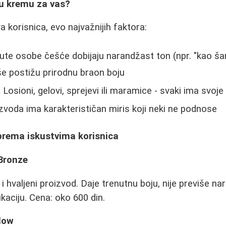
vu kremu za vas?
 korisnica, evo najvažnijih faktora:
te osobe češće dobijaju narandžast ton (npr. "kao ša
kše postižu prirodnu braon boju
:
Losioni, gelovi, sprejevi ili maramice - svaki ima svoj
zvoda ima karakterističan miris koji neki ne podnose
 prema iskustvima korisnica
 Bronze
 hvaljeni proizvod. Daje trenutnu boju, nije previše nar
ikaciju. Cena: oko 600 din.
low