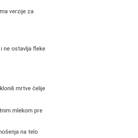
Ima verzije za
 ne ostavlja fleke
onili mrtve ćelije
ntnim mlekom pre
nošenja na telo