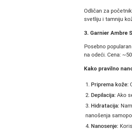
Odličan za početnike
svetliju i tamniju k
3. Garnier Ambre S
Posebno popularan z
na odeći. Cena: ~50
Kako pravilno nan
Priprema kože:
O
Depilacija:
Ako se
Hidratacija:
Namaž
nanošenja samopo
Nanosenje:
Koris