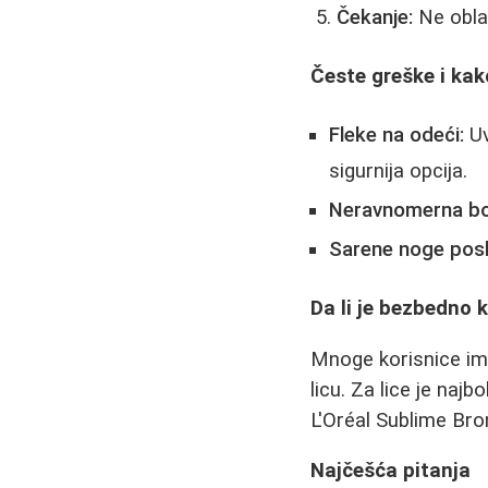
Čekanje:
Ne obla
Česte greške i kako
Fleke na odeći:
Uv
sigurnija opcija.
Neravnomerna bo
Sarene noge posle
Da li je bezbedno k
Mnoge korisnice im
licu. Za lice je naj
L'Oréal Sublime Bron
Najčešća pitanja