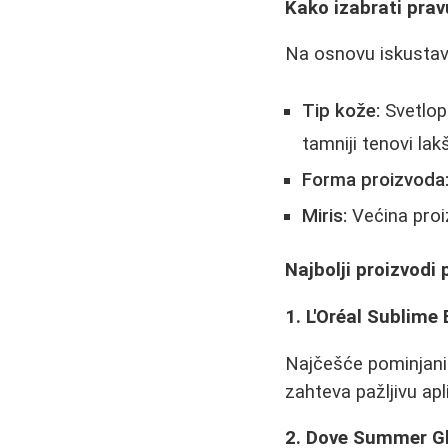
Kako izabrati pra
Na osnovu iskustava
Tip kože:
Svetlopu
tamniji tenovi la
Forma proizvoda
Miris:
Većina proi
Najbolji proizvodi
1. L'Oréal Sublime
Najčešće pominjani i
zahteva pažljivu apl
2. Dove Summer G