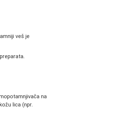
amniji veš je
 preparata.
.
samopotamnjivača na
kožu lica (npr.