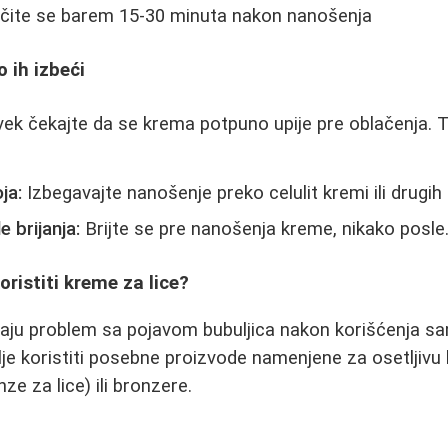
čite se barem 15-30 minuta nakon nanošenja
 ih izbeći
ek čekajte da se krema potpuno upije pre oblačenja. T
ja:
Izbegavajte nanošenje preko celulit kremi ili drugih
 brijanja:
Brijte se pre nanošenja kreme, nikako posle
oristiti kreme za lice?
aju problem sa pojavom bubuljica nakon korišćenja 
bolje koristiti posebne proizvode namenjene za osetljivu 
ze za lice) ili bronzere.