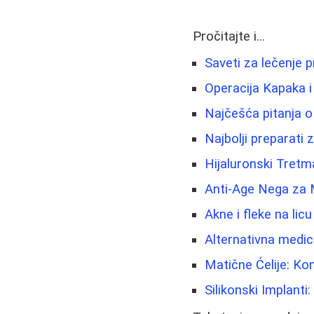
Pročitajte i...
Saveti za lečenje 
Operacija Kapaka 
Najčešća pitanja o 
Najbolji preparati 
Hijaluronski Tretm
Anti-Age Nega za M
Akne i fleke na lic
Alternativna medici
Matične Ćelije: Ko
Silikonski Implanti: