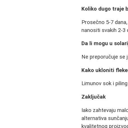
Koliko dugo traje 
Prosečno 5-7 dana, z
nanositi svakih 2-3 
Da li mogu u sola
Ne preporučuje se 
Kako ukloniti flek
Limunov sok i pilin
Zaključak
Iako zahtevaju malo
alternativa sunčanju
kvalitetnog proizvo