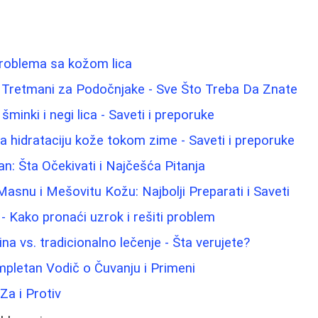
problema sa kožom lica
i Tretmani za Podočnjake - Sve Što Treba Da Znate
šminki i negi lica - Saveti i preporuke
za hidrataciju kože tokom zime - Saveti i preporuke
an: Šta Očekivati i Najčešća Pitanja
asnu i Mešovitu Kožu: Najbolji Preparati i Saveti
u - Kako pronaći uzrok i rešiti problem
na vs. tradicionalno lečenje - Šta verujete?
mpletan Vodič o Čuvanju i Primeni
 Za i Protiv