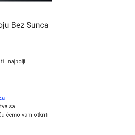
oju Bez Sunca
 i najbolji
za
tva sa
ču ćemo vam otkriti