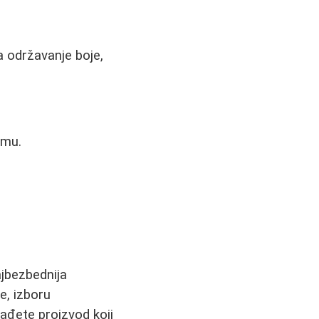
a održavanje boje,
umu.
ajbezbednija
e, izboru
nađete proizvod koji