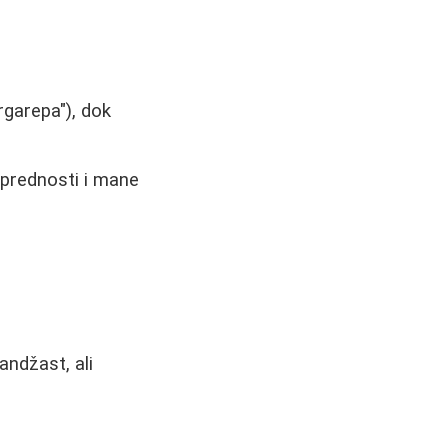
rgarepa"), dok
e prednosti i mane
andžast, ali