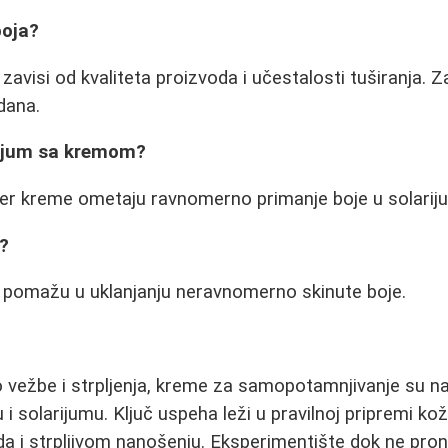
boja?
avisi od kvaliteta proizvoda i učestalosti tuširanja. Z
dana.
rijum sa kremom?
jer kreme ometaju ravnomerno primanje boje u solarij
e?
g pomažu u uklanjanju neravnomerno skinute boje.
 vežbe i strpljenja, kreme za samopotamnjivanje su n
 i solarijumu. Ključ uspeha leži u pravilnoj pripremi kož
da i strpljivom nanošenju. Eksperimentište dok ne pro