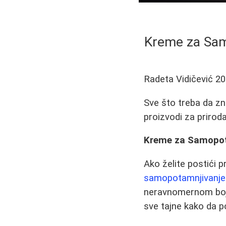
Kreme za Sam
Radeta Vidičević
20
Sve što treba da zn
proizvodi za prirod
Kreme za Samopota
Ako želite postići 
samopotamnjivanje
neravnomernom bojo
sve tajne kako da p