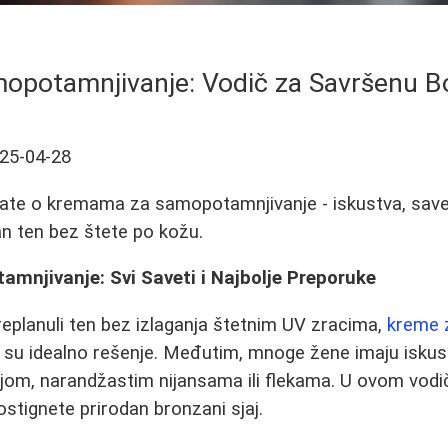
opotamnjivanje: Vodič za Savršenu B
25-04-28
ate o kremama za samopotamnjivanje - iskustva, saveti
an ten bez štete po kožu.
mnjivanje: Svi Saveti i Najbolje Preporuke
preplanuli ten bez izlaganja štetnim UV zracima,
kreme 
su idealno rešenje. Međutim, mnoge žene imaju iskus
m, narandžastim nijansama ili flekama. U ovom vodi
ostignete prirodan bronzani sjaj.