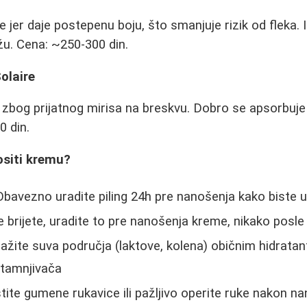
 jer daje postepenu boju, što smanjuje rizik od fleka. 
ožu. Cena: ~250-300 din.
olaire
bog prijatnog mirisa na breskvu. Dobro se apsorbuje i
0 din.
ositi kremu?
bavezno uradite piling 24h pre nanošenja kako biste ukl
 brijete, uradite to pre nanošenja kreme, nikako posle
ite suva područja (laktove, kolena) običnim hidrata
tamnjivača
tite gumene rukavice ili pažljivo operite ruke nakon na