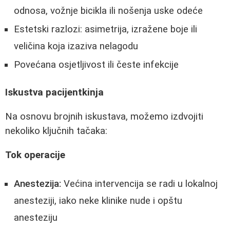
odnosa, vožnje bicikla ili nošenja uske odeće
Estetski razlozi: asimetrija, izražene boje ili
veličina koja izaziva nelagodu
Povećana osjetljivost ili česte infekcije
Iskustva pacijentkinja
Na osnovu brojnih iskustava, možemo izdvojiti
nekoliko ključnih tačaka:
Tok operacije
Anestezija:
Većina intervencija se radi u lokalnoj
anesteziji, iako neke klinike nude i opštu
anesteziju