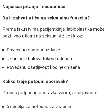
Najčešća pitanja i nedoumice
Da li zahvat utiče na seksualnu funkciju?
Prema iskustvima pacijentkinja, labioplastika može
pozitivno uticati na seksualni život kroz:
Povećano samopouzdanje
Uklanjanje bolova tokom odnosa
Povećanu osetljivost kod nekih žena
Koliko traje potpuni oporavak?
Proces potpunog oporavka varira, ali uglavnom:
6 nedelja za potpuno zarastanje