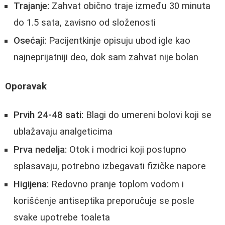
Trajanje:
Zahvat obično traje između 30 minuta
do 1.5 sata, zavisno od složenosti
Osećaji:
Pacijentkinje opisuju ubod igle kao
najneprijatniji deo, dok sam zahvat nije bolan
Oporavak
Prvih 24-48 sati:
Blagi do umereni bolovi koji se
ublažavaju analgeticima
Prva nedelja:
Otok i modrici koji postupno
splasavaju, potrebno izbegavati fizičke napore
Higijena:
Redovno pranje toplom vodom i
korišćenje antiseptika preporučuje se posle
svake upotrebe toaleta