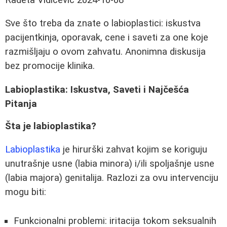
Sve što treba da znate o labioplastici: iskustva
pacijentkinja, oporavak, cene i saveti za one koje
razmišljaju o ovom zahvatu. Anonimna diskusija
bez promocije klinika.
Labioplastika: Iskustva, Saveti i Najčešća
Pitanja
Šta je labioplastika?
Labioplastika
je hirurški zahvat kojim se koriguju
unutrašnje usne (labia minora) i/ili spoljašnje usne
(labia majora) genitalija. Razlozi za ovu intervenciju
mogu biti:
Funkcionalni problemi: iritacija tokom seksualnih