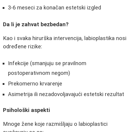
3-6 meseci za konačan estetski izgled
Da li je zahvat bezbedan?
Kao i svaka hirurška intervencija, labioplastika nosi
određene rizike:
Infekcije (smanjuju se pravilnom
postoperativnom negom)
Prekomerno krvarenje
Asimetrija ili nezadovoljavajući estetski rezultat
Psihološki aspekti
Mnoge žene koje razmišljaju o labioplastici