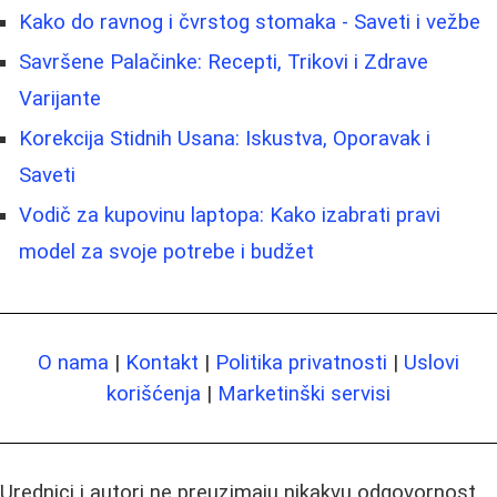
Kako do ravnog i čvrstog stomaka - Saveti i vežbe
Savršene Palačinke: Recepti, Trikovi i Zdrave
Varijante
Korekcija Stidnih Usana: Iskustva, Oporavak i
Saveti
Vodič za kupovinu laptopa: Kako izabrati pravi
model za svoje potrebe i budžet
O nama
|
Kontakt
|
Politika privatnosti
|
Uslovi
korišćenja
|
Marketinški servisi
Urednici i autori ne preuzimaju nikakvu odgovornost