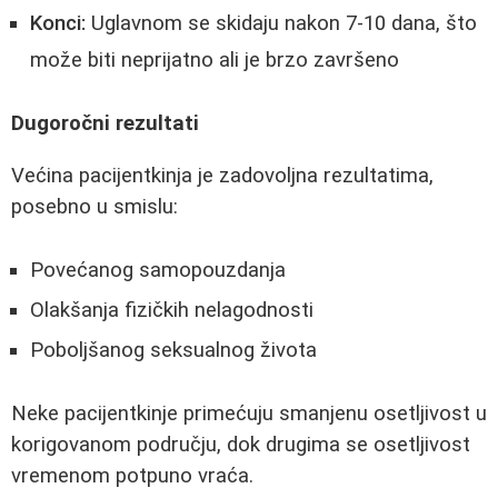
Konci:
Uglavnom se skidaju nakon 7-10 dana, što
može biti neprijatno ali je brzo završeno
Dugoročni rezultati
Većina pacijentkinja je zadovoljna rezultatima,
posebno u smislu:
Povećanog samopouzdanja
Olakšanja fizičkih nelagodnosti
Poboljšanog seksualnog života
Neke pacijentkinje primećuju smanjenu osetljivost u
korigovanom području, dok drugima se osetljivost
vremenom potpuno vraća.