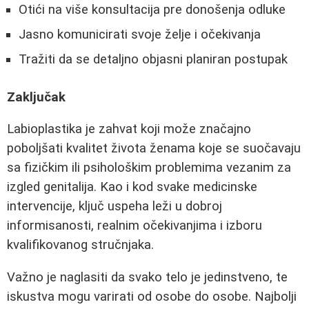
Otići na više konsultacija pre donošenja odluke
Jasno komunicirati svoje želje i očekivanja
Tražiti da se detaljno objasni planiran postupak
Zaključak
Labioplastika je zahvat koji može značajno
poboljšati kvalitet života ženama koje se suočavaju
sa fizičkim ili psihološkim problemima vezanim za
izgled genitalija. Kao i kod svake medicinske
intervencije, ključ uspeha leži u dobroj
informisanosti, realnim očekivanjima i izboru
kvalifikovanog stručnjaka.
Važno je naglasiti da svako telo je jedinstveno, te
iskustva mogu varirati od osobe do osobe. Najbolji