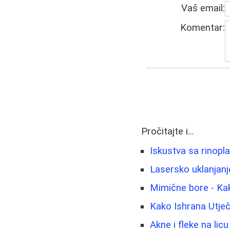
Vaš email:
Komentar:
Pročitajte i...
Iskustva sa rinopl
Lasersko uklanjanje
Mimične bore - Kak
Kako Ishrana Utječ
Akne i fleke na lic