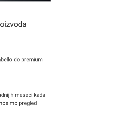
roizvoda
Labello do premium
dnijih meseci kada
onosimo pregled