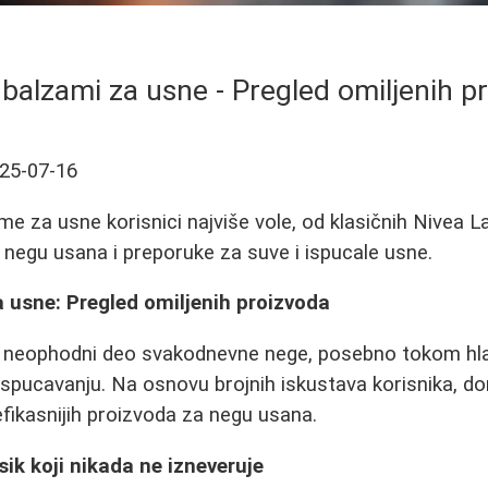
i balzami za usne - Pregled omiljenih p
25-07-16
me za usne korisnici najviše vole, od klasičnih Nivea 
 negu usana i preporuke za suve i ispucale usne.
a usne: Pregled omiljenih proizvoda
 neophodni deo svakodnevne nege, posebno tokom hla
ispucavanju. Na osnovu brojnih iskustava korisnika, d
jefikasnijih proizvoda za negu usana.
sik koji nikada ne izneveruje