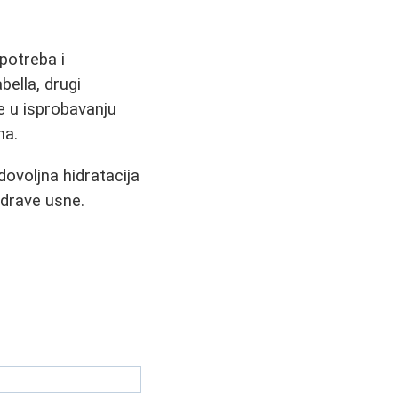
 potreba i
bella, drugi
e u isprobavanju
ma.
dovoljna hidratacija
zdrave usne.