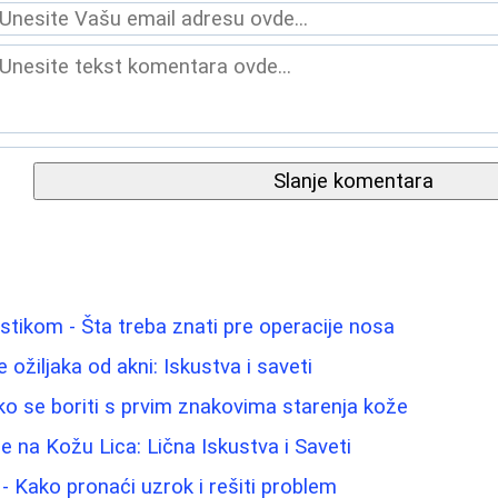
Slanje komentara
astikom - Šta treba znati pre operacije nosa
 ožiljaka od akni: Iskustva i saveti
o se boriti s prvim znakovima starenja kože
e na Kožu Lica: Lična Iskustva i Saveti
u - Kako pronaći uzrok i rešiti problem