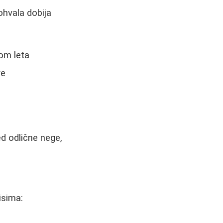
ohvala dobija
om leta
ve
ed odlične nege,
isima: