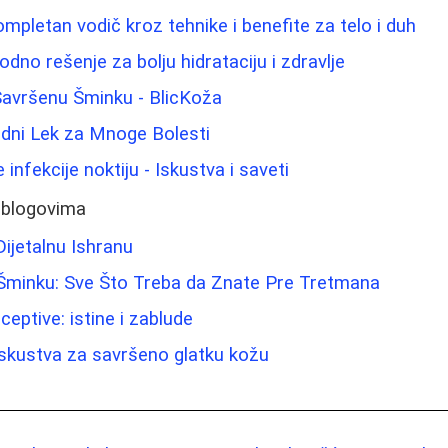
pletan vodič kroz tehnike i benefite za telo i duh
odno rešenje za bolju hidrataciju i zdravlje
 Savršenu Šminku - BlicKoža
odni Lek za Mnoge Bolesti
 infekcije noktiju - Iskustva i saveti
 blogovima
Dijetalnu Ishranu
 Šminku: Sve Što Treba da Znate Pre Tretmana
ptive: istine i zablude
i iskustva za savršeno glatku kožu