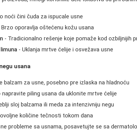
o noći čini čuda za ispucale usne
 Brzo oporavlja oštećenu kožu usana
em
- Tradicionalno rešenje koje pomaže kod ozbiljnijih 
 limuna
- Uklanja mrtve ćelije i osvežava usne
u negu usana
e balzam za usne, posebno pre izlaska na hladnoću
napravite piling usana da uklonite mrtve ćelije
lji sloj balzama ili meda za intenzivniju negu
ovoljne količine tečnosti tokom dana
čne probleme sa usnama, posavetujte se sa dermato