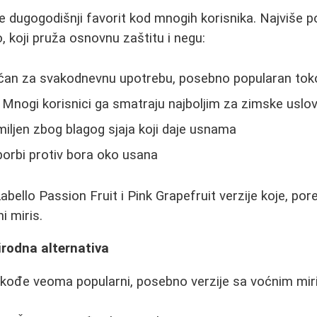
 je dugogodišnji favorit kod mnogih korisnika. Najviše p
lo, koji pruža osnovnu zaštitu i negu:
ičan za svakodnevnu upotrebu, posebno popularan tok
 Mnogi korisnici ga smatraju najboljim za zimske uslo
iljen zbog blagog sjaja koji daje usnama
orbi protiv bora oko usana
bello Passion Fruit i Pink Grapefruit verzije koje, por
i miris.
irodna alternativa
akođe veoma popularni, posebno verzije sa voćnim mir