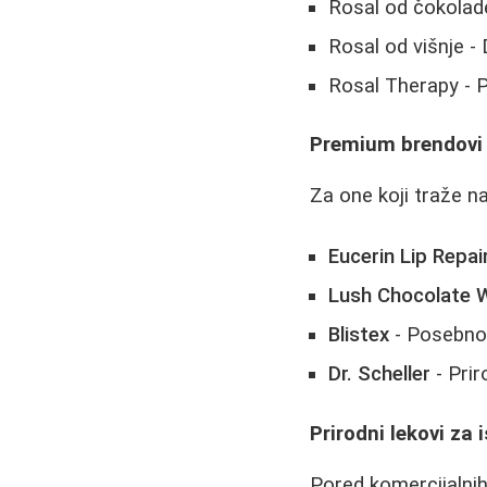
Rosal od čokolad
Rosal od višnje -
Rosal Therapy - 
Premium brendovi 
Za one koji traže na
Eucerin Lip Repai
Lush Chocolate 
Blistex
- Posebno 
Dr. Scheller
- Prir
Prirodni lekovi za
Pored komercijalnih