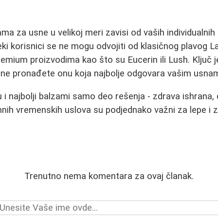
ma za usne u velikoj meri zavisi od vaših individualnih
ki korisnici se ne mogu odvojiti od klasičnog plavog La
emium proizvodima kao što su Eucerin ili Lush. Ključ j
ok ne pronađete onu koja najbolje odgovara vašim usna
 i najbolji balzami samo deo rešenja - zdrava ishrana, 
mnih vremenskih uslova su podjednako važni za lepe i 
Trenutno nema komentara za ovaj članak.