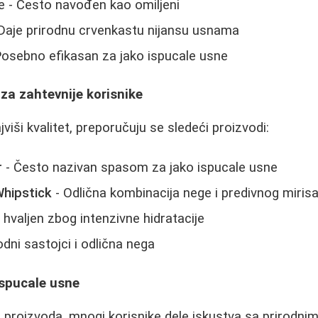
e - Često navođen kao omiljeni
 Daje prirodnu crvenkastu nijansu usnama
Posebno efikasan za jako ispucale usne
za zahtevnije korisnike
jviši kvalitet, preporučuju se sledeći proizvodi:
r
- Često nazivan spasom za jako ispucale usne
Whipstick
- Odlična kombinacija nege i predivnog miris
hvaljen zbog intenzivne hidratacije
odni sastojci i odlična nega
 ispucale usne
 proizvoda, mnogi korisnike dele iskustva sa prirodnim