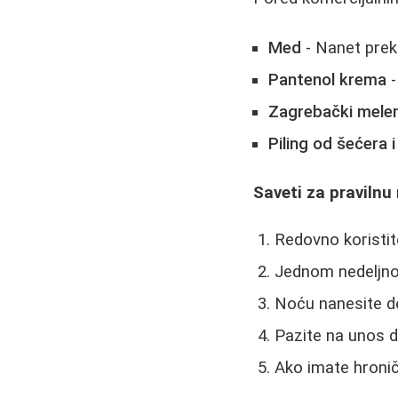
Med
- Nanet prek
Pantenol krema
-
Zagrebački mel
Piling od šećera i
Saveti za praviln
Redovno koristit
Jednom nedeljno 
Noću nanesite deb
Pazite na unos d
Ako imate hroni