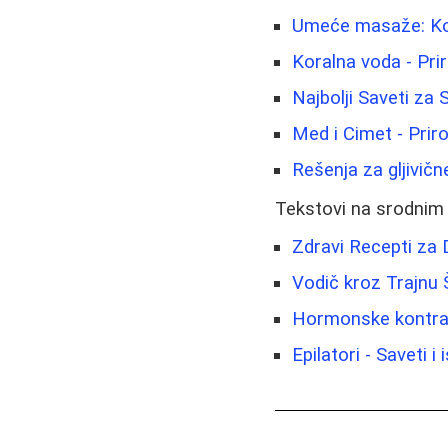
Umeće masaže: Kom
Koralna voda - Prir
Najbolji Saveti za
Med i Cimet - Prir
Rešenja za gljivične
Tekstovi na srodnim
Zdravi Recepti za 
Vodič kroz Trajnu
Hormonske kontrace
Epilatori - Saveti 