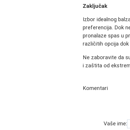
Zaključak
Izbor idealnog balza
preferencija. Dok ne
pronalaze spas u pr
različitih opcija d
Ne zaboravite da su
i zaštita od ekstre
Komentari
Vaše ime: