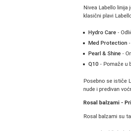
Nivea Labello linija
klasični plavi Label
Hydro Care
- Odl
Med Protection
-
Pearl & Shine
- Om
Q10
- Pomaže u b
Posebno se ističe La
nude i predivan voćn
Rosal balzami - Pr
Rosal balzami su t