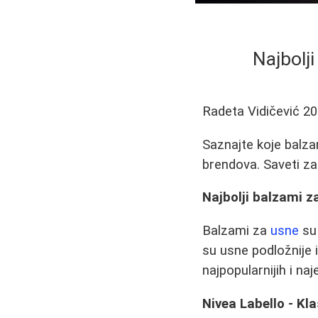
Najbolj
Radeta Vidičević
20
Saznajte koje balza
brendova. Saveti za
Najbolji balzami z
Balzami za
usne
su
su usne podložnije 
najpopularnijih i na
Nivea Labello - Kla