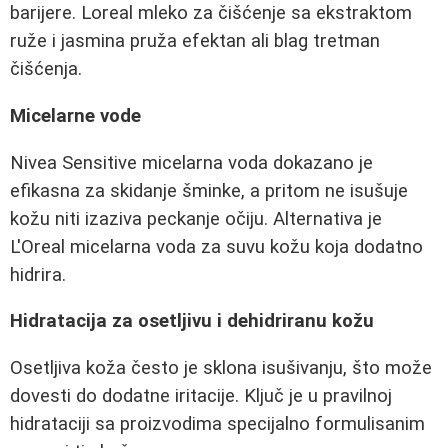
barijere. Loreal mleko za čišćenje sa ekstraktom
ruže i jasmina pruža efektan ali blag tretman
čišćenja.
Micelarne vode
Nivea Sensitive micelarna voda dokazano je
efikasna za skidanje šminke, a pritom ne isušuje
kožu niti izaziva peckanje očiju. Alternativa je
L'Oreal micelarna voda za suvu kožu koja dodatno
hidrira.
Hidratacija za osetljivu i dehidriranu kožu
Osetljiva koža često je sklona isušivanju, što može
dovesti do dodatne iritacije. Ključ je u pravilnoj
hidrataciji sa proizvodima specijalno formulisanim