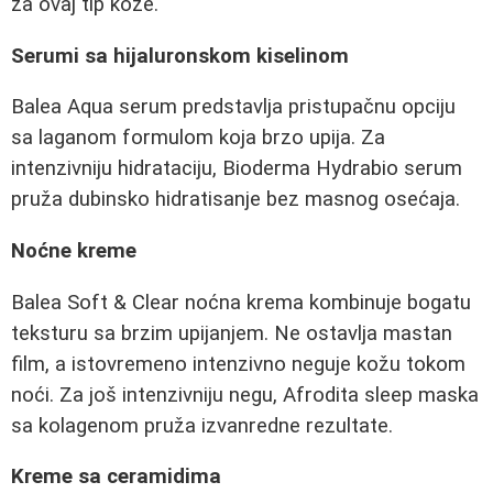
za ovaj tip kože.
Serumi sa hijaluronskom kiselinom
Balea Aqua serum predstavlja pristupačnu opciju
sa laganom formulom koja brzo upija. Za
intenzivniju hidrataciju, Bioderma Hydrabio serum
pruža dubinsko hidratisanje bez masnog osećaja.
Noćne kreme
Balea Soft & Clear noćna krema kombinuje bogatu
teksturu sa brzim upijanjem. Ne ostavlja mastan
film, a istovremeno intenzivno neguje kožu tokom
noći. Za još intenzivniju negu, Afrodita sleep maska
sa kolagenom pruža izvanredne rezultate.
Kreme sa ceramidima