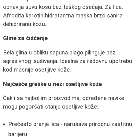
obnavlja suvu kosu bez teškog osećaja. Za lice,
Afrodita karotin hidratantna maska brzo sanira
dehidriranu kožu.
Gline za čišćenje
Bela glina u obliku sapuna blago pilinguje bez
agresivnog isušivanja. Idealna za redovnu upotrebu
kod masnije osetljive kože.
Najčešće greške u nezi osetljive kože
Čak i sa najboljim proizvodima, određene navike
mogu pogoršati stanje osetljive kože:
Prečesto pranje lica - narušava prirodnu zaštitnu
barijeru