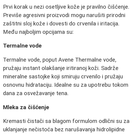
Prvi korak u nezi osetljive kože je pravilno čišćenje.
Previše agresivni proizvodi mogu narušiti prirodni
zaštitni sloj kože i dovesti do crvenila i iritacija.
Među najboljim opcijama su:
Termalne vode
Termalne vode, poput Avene Thermalne vode,
pružaju instant olakšanje iritiranoj koži. Sadrže
mineralne sastojke koji smiruju crvenilo i pružaju
osnovnu hidrataciju. Idealne su za upotrebu tokom
dana za osvežavanje tena.
Mleka za čišćenje
Kremasti čistači sa blagom formulom odlični su za
uklanjanje nečistoća bez narušavanja hidrolipidne