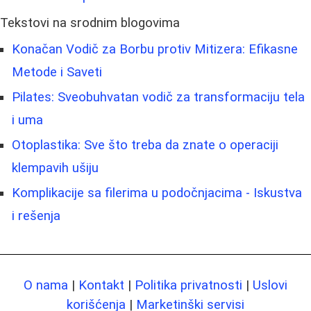
Tekstovi na srodnim blogovima
Konačan Vodič za Borbu protiv Mitizera: Efikasne
Metode i Saveti
Pilates: Sveobuhvatan vodič za transformaciju tela
i uma
Otoplastika: Sve što treba da znate o operaciji
klempavih ušiju
Komplikacije sa filerima u podočnjacima - Iskustva
i rešenja
O nama
|
Kontakt
|
Politika privatnosti
|
Uslovi
korišćenja
|
Marketinški servisi