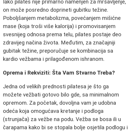
Iako pilates nije primarno namenjen za mršavljenje,
on može posredno doprineti gubitku težine.
Poboljšanjem metabolizma, povećanjem mišićne
mase (koja troši više kalorija) i promovisanjem
svesnijeg odnosa prema telu, pilates postaje deo
zdravijeg načina života. Međutim, za značajniji
gubitak težine, preporučuje se kombinacija sa
kardio vežbama i prilagođenom ishranom.
Oprema i Rekviziti: Šta Vam Stvarno Treba?
Jedna od velikih prednosti pilatesa je što ga
možete vežbati gotovo bilo gde, sa minimalnom
opremom. Za početak, dovoljna vam je udobna
odeća koja omogućava kretanje i podloga
(strunjača) za vežbe na podu. Vežba se bosa ili u
čarapama kako bi se stopala bolje osjetila podlogu i