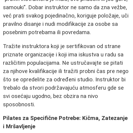
samouki". Dobar instruktor ne samo da zna vežbe,
već prati svakog pojedinačno, koriguje položaje, uči
pravilno disanje i nudi modifikacije za osobe sa
posebnim potrebama ili povredama.
Tražite instruktora koji je sertifikovan od strane
priznate organizacije i koji ima iskustva u radu sa
različitim populacijama. Ne ustručavajte se pitati
za njihove kvalifikacije ili tražiti probni čas pre nego
što se opredelite za određeni studio. Instruktor bi
trebalo da stvori podržavajuću atmosferu gde se
svi osećaju ugodno, bez obzira na nivo
sposobnosti.
Pilates za Specifične Potrebe: Kičma, Zatezanje
i Mršavljenje