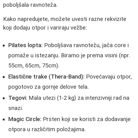
poboljšala ravnoteža.
Kako napredujete, možete uvesti razne rekvizite
koji dodaju otpor i variraju vežbe:
Pilates lopta:
Poboljšava ravnotežu, jača core i
pomaže u istezanju. Biramo je prema visini (npr.
55cm, 65cm, 75cm).
Elastične trake (Thera-Band):
Povećavaju otpor,
pogotovo za gornje delove tela.
Tegovi:
Mala utezi (1-2 kg) za intenzivniji rad na
snazi.
Magic Circle:
Prsten koji se koristi za dodavanje
otpora u različitim položajima.