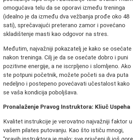
omogućava telu da se oporavi između treninga
(idealno je da između dva vežbanja prođe oko 48
sati), sprečavajući preterano zamor i povećano
skladištenje masti kao odgovor na stres.
Međutim, najvažniji pokazatelj je kako se osećate
nakon treninga. Cilj je da se osećate dobro i puni
pozitivne energije, a ne iscrpljeno i slomljeno. Ako
ste potpuni početnik, možete početi sa dva puta
nedeljno i postepeno povećavati učestalost kako
se vaša kondicija poboljšava.
Pronalaženje Pravog Instruktora: Kliuč Uspeha
Kvalitet instrukcije je verovatno najvažniji faktor u
vašem pilates putovanju. Kao što ističu mnogi,
"pravih instruktora je malo; sve priučeni ili još gore,