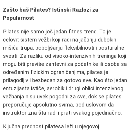
Zašto baš Pilates? Istinski Razlozi za
Popularnost
Pilates nije samo još jedan fitnes trend. To je
celovit sistem vežbi koji radi na jačanju dubokih
mišića trupa, poboljšanju fleksibilnosti i posturalne
svesti. Za razliku od visoko-intenzivnih treninga koji
mogu biti previše zahtevni za početnike ili osobe sa
određenim fizickim ograničenjima, pilates je
prilagodljiv i bezbedan za gotovo sve. Kao što jedan
entuzijasta ističe, aerobik i drugi oblici intenzivnog
vežbanja nisu uvek pogodni za sve, dok se pilates
preporučuje apsolutno svima, pod uslovom da
instruktor zna šta radi i prati svakog pojedinačno.
Ključna prednost pilatesa leži u njegovoj