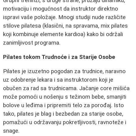
Grupni treninzi, s druge strane, pružaju dinamiku,
motivaciju i mogućnost da instruktor direktno
ispravi vaše položaje. Mnogi studiji nude različite
stilove pilatesa (klasični, na spravama, mix pilates
koji kombinuje elemente kardioa) kako bi održali
zanimljivost programa.
Pilates tokom Trudnoće i za Starije Osobe
Pilates je izuzetno pogodan za trudnice, naravno
uz odobrenje lekara i sa instruktorom koji je
obučen za rad sa trudnicama. Jačanje core mišića
može pomoći u nošenju s težinom bebe, smanjiti
bolove u leđima i pripremiti telo za porođaj. Isto
tako, pilates je blag i bezbedan za starije osobe,
pomažući u održavanju pokretljivosti, ravnoteže i
snage.