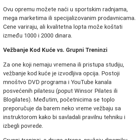
Ovu opremu možete naći u sportskim radnjama,
mega marketima ili specijalizovanim prodavnicama.
Cene variraju, ali kvalitetna lopta može koštati
između 1000 i 2000 dinara.
Vežbanje Kod Kuće vs. Grupni Treninzi
Za one koji nemaju vremena ili pristupa studiju,
vežbanje kod kuće je izvodljiva opcija. Postoji
mnoštvo DVD programa i YouTube kanala
posvećenih pilatesu (poput Winsor Pilates ili
Blogilates). Međutim, početnicima se toplo
preporučuje da barem neko vreme vežbaju sa
instruktorom kako bi savladali pravilnu tehniku i
izbegli povrede.