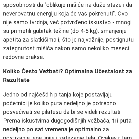
sposobnosti da "oblikuje mišiće na duže staze i da
neverovatnu energiju koja će vas pokrenuti". Ovo
nije samo tvrdnja, već potvrđeno iskustvo - mnogi
su primetili gubitak težine (do 4-5 kg), smanjenje
apetita za slatkišima i, što je najvažnije, postignutu
zategnutost mišića nakon samo nekoliko meseci
redovne prakse.
Koliko Često Vežbati? Optimalna Učestalost za
Rezultate
Jedno od najčešćih pitanja koje postavljaju
početnici je koliko puta nedeljno je potrebno
posvećivati se pilatesu da bi se videli rezultati.
Prema iskustvima dugogodišnjih vežbača,
tri puta
nedeljno po sat vremena je optimalno
za
postizanje lepe linije i zatezanje tela. Ovakav ritam