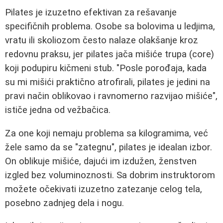
Pilates je izuzetno efektivan za rešavanje
specifičnih problema. Osobe sa bolovima u ledjima,
vratu ili skoliozom često nalaze olakšanje kroz
redovnu praksu, jer pilates jača mišiće trupa (core)
koji podupiru kičmeni stub. "Posle porođaja, kada
su mi mišići praktično atrofirali, pilates je jedini na
pravi način oblikovao i ravnomerno razvijao mišiće",
ističe jedna od vežbačica.
Za one koji nemaju problema sa kilogramima, već
žele samo da se "zategnu", pilates je idealan izbor.
On oblikuje mišiće, dajući im izdužen, ženstven
izgled bez voluminoznosti. Sa dobrim instruktorom
možete očekivati izuzetno zatezanje celog tela,
posebno zadnjeg dela i nogu.