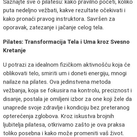
Saznajte sve o pilatesu: kako pravilno početi, koliko
puta nedeljno vežbati, kakve rezultate očekivati i
kako pronaći pravog instruktora. Savršen za
oporavak, zatezanje i jačanje celog tela.
Pilates: Transformacija Tela i Uma kroz Svesno
Kretanje
U potrazi za idealnom fizičkom aktivnošću koja će
oblikovati telo, smiriti um i doneti energiju, mnogi
nailaze na pilates. Ova jedinstvena metoda
vežbanja, koja se fokusira na kontrolu, preciznost i
disanje, postala je omiljeni izbor za one koji žele da
unaprede svoje zdravlje i kondiciju bez preteranog
opterećenja zglobova. Kroz iskustva brojnih
ljubitelja pilatesa, otkrivamo zašto je ova praksa
toliko posebna i kako može promeniti vaš život.