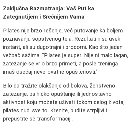
Zaključna Razmatranja: Vaš Put ka
Zategnutijem i Srećnijem Vama
Pilates nije brzo rešenje, već putovanje ka boljem
poznavanju sopstvenog tela. Rezultati nisu uvek
instant, ali su dugotrajni i prodorni. Kao što jedan
vežbač sažima: "Pilates je super. Nije ni malo lagan,
zatezanje se vrlo brzo primeti, a posle treninga
imaš osećaj neverovatne opuštenosti."
Bilo da tražite olakšanje od bolova, ženstveno
zatezanje, psihičko opuštanje ili jednostavno
aktivnost koju možete uživati tokom celog života,
pilates nudi sve to. Krenite, budite strpljivi i
prepustite se transformaciji.