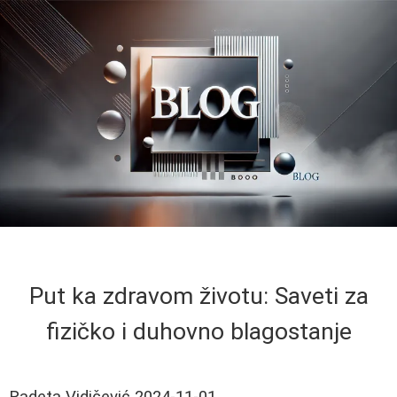
Put ka zdravom životu: Saveti za
fizičko i duhovno blagostanje
Radeta Vidičević
2024-11-01