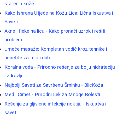
starenja kože
Kako Ishrana Utječe na Kožu Lica: Lična Iskustva i
Saveti
Akne i fleke na licu - Kako pronaći uzrok i rešiti
problem
Umeće masaže: Kompletan vodič kroz tehnike i
benefite za telo i duh
Koralna voda - Prirodno rešenje za bolju hidrataciju
i zdravlje
Najbolji Saveti za Savršenu Šminku - BlicKoža
Med i Cimet - Prirodni Lek za Mnoge Bolesti
Rešenja za gljivične infekcije noktiju - Iskustva i
saveti