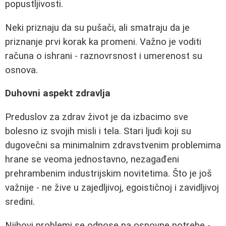
popustljivosti.
Neki priznaju da su pušači, ali smatraju da je
priznanje prvi korak ka promeni. Važno je voditi
računa o ishrani - raznovrsnost i umerenost su
osnova.
Duhovni aspekt zdravlja
Preduslov za zdrav život je da izbacimo sve
bolesno iz svojih misli i tela. Stari ljudi koji su
dugovečni sa minimalnim zdravstvenim problemima
hrane se veoma jednostavno, nezagađeni
prehrambenim industrijskim novitetima. Što je još
važnije - ne žive u zajedljivoj, egoističnoj i zavidljivoj
sredini.
Njihovi problemi se odnose na osnovne potrebe -