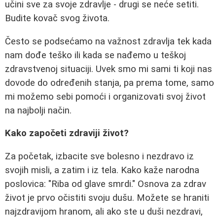
učini sve za svoje zdravlje - drugi se neće setiti.
Budite kovač svog života.
Često se podsećamo na važnost zdravlja tek kada
nam dođe teško ili kada se nađemo u teškoj
zdravstvenoj situaciji. Uvek smo mi sami ti koji nas
dovode do određenih stanja, pa prema tome, samo
mi možemo sebi pomoći i organizovati svoj život
na najbolji način.
Kako započeti zdraviji život?
Za početak, izbacite sve bolesno i nezdravo iz
svojih misli, a zatim i iz tela. Kako kaže narodna
poslovica: "Riba od glave smrdi." Osnova za zdrav
život je prvo očistiti svoju dušu. Možete se hraniti
najzdravijom hranom, ali ako ste u duši nezdravi,