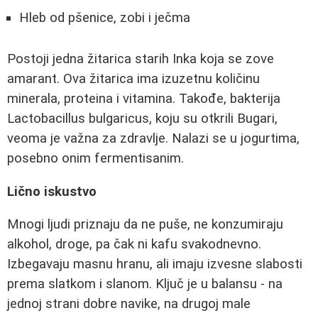
Hleb od pšenice, zobi i ječma
Postoji jedna žitarica starih Inka koja se zove
amarant. Ova žitarica ima izuzetnu količinu
minerala, proteina i vitamina. Takođe, bakterija
Lactobacillus bulgaricus, koju su otkrili Bugari,
veoma je važna za zdravlje. Nalazi se u jogurtima,
posebno onim fermentisanim.
Lično iskustvo
Mnogi ljudi priznaju da ne puše, ne konzumiraju
alkohol, droge, pa čak ni kafu svakodnevno.
Izbegavaju masnu hranu, ali imaju izvesne slabosti
prema slatkom i slanom. Ključ je u balansu - na
jednoj strani dobre navike, na drugoj male