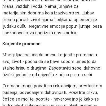
hrana, vazduh i voda. Nema jurnjave za
materijalnim dobrima koja izaziva stres. Ljubav
prema prirodi, životinjama i biljkama oplemenjuje
ljudsku dušu. Negativne emocije poput ljutnje, besa
i nezadovoljstva nagrizaju nas iznutra.
Korjenite promene
Mnogi ljudi odluče da unesu korjenite promene u
svoj život - počnu da se bave sobom umesto da
stalno brinu o drugima. Zapostaviti sebe, duhovno i
fizički, jedan je od najvećih zločina prema sebi.
Promene mogu početi sa rekreacijom, prestankom
pušenja, povećanjem duhovnosti. Posetite crkvu,
češće se molite, postite - neverovatno je kako se
ljudi psihofizički osećaju nakon ovakvih promena.