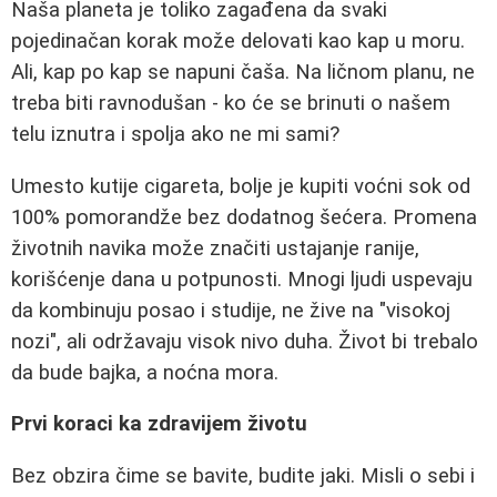
Naša planeta je toliko zagađena da svaki
pojedinačan korak može delovati kao kap u moru.
Ali, kap po kap se napuni čaša. Na ličnom planu, ne
treba biti ravnodušan - ko će se brinuti o našem
telu iznutra i spolja ako ne mi sami?
Umesto kutije cigareta, bolje je kupiti voćni sok od
100% pomorandže bez dodatnog šećera. Promena
životnih navika može značiti ustajanje ranije,
korišćenje dana u potpunosti. Mnogi ljudi uspevaju
da kombinuju posao i studije, ne žive na "visokoj
nozi", ali održavaju visok nivo duha. Život bi trebalo
da bude bajka, a noćna mora.
Prvi koraci ka zdravijem životu
Bez obzira čime se bavite, budite jaki. Misli o sebi i