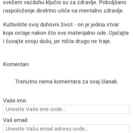
svežem vazduhu ključni su za zdravlje. Poboljšano
raspoloženje direktno utiče na mentalno zdravlje.
Kultivišite svoj duhovni život - on je jedina stvar
koja ostaje nakon što sve materijalno ode. Ojačajte
i čuvajte svoju dušu, jer ništa drugo ne traje.
Komentari
Trenutno nema komentara za ovaj članak.
Vaše ime:
Vaš email: