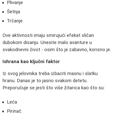
Plivanje
Šetnja
Trčanje
Ove aktivnosti imaju smirujući efekat sličan
dubokom disanju. Unesite malo avanture u
svakodnevni život - osim što je zabavno, korisno je.
Ishrana kao ključni faktor
Iz svog jelovnika treba izbaciti masnu i slatku
hranu. Danas je to jasno svakom detetu.
Preporučuje se jesti što više žitarica kao što su:
Leća
Pirinač