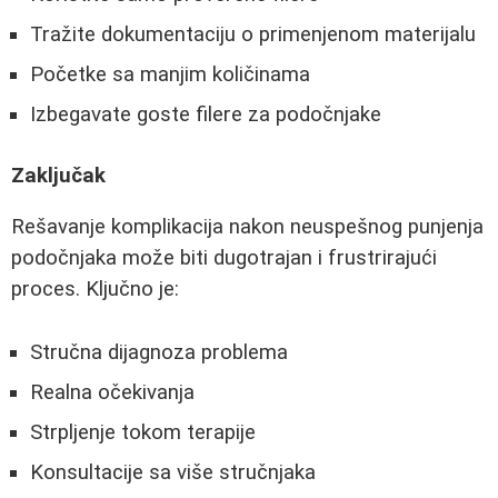
Tražite dokumentaciju o primenjenom materijalu
Početke sa manjim količinama
Izbegavate goste filere za podočnjake
Zaključak
Rešavanje komplikacija nakon neuspešnog punjenja
podočnjaka može biti dugotrajan i frustrirajući
proces. Ključno je:
Stručna dijagnoza problema
Realna očekivanja
Strpljenje tokom terapije
Konsultacije sa više stručnjaka