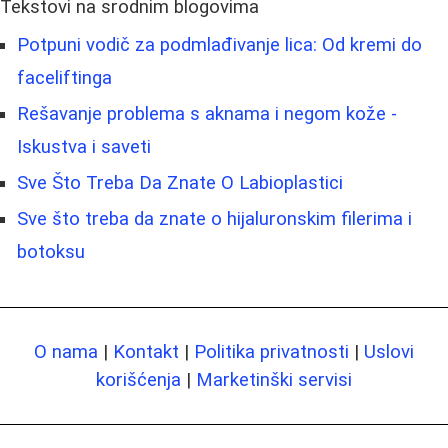
Tekstovi na srodnim blogovima
Potpuni vodič za podmlađivanje lica: Od kremi do
faceliftinga
Rešavanje problema s aknama i negom kože -
Iskustva i saveti
Sve Što Treba Da Znate O Labioplastici
Sve što treba da znate o hijaluronskim filerima i
botoksu
O nama
|
Kontakt
|
Politika privatnosti
|
Uslovi
korišćenja
|
Marketinški servisi