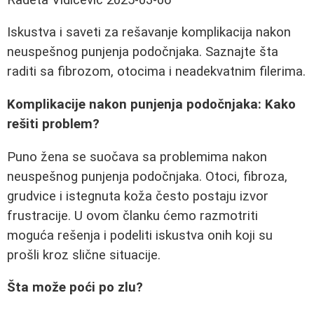
Iskustva i saveti za rešavanje komplikacija nakon
neuspešnog punjenja podočnjaka. Saznajte šta
raditi sa fibrozom, otocima i neadekvatnim filerima.
Komplikacije nakon punjenja podočnjaka: Kako
rešiti problem?
Puno žena se suočava sa problemima nakon
neuspešnog punjenja podočnjaka. Otoci, fibroza,
grudvice i istegnuta koža često postaju izvor
frustracije. U ovom članku ćemo razmotriti
moguća rešenja i podeliti iskustva onih koji su
prošli kroz slične situacije.
Šta može poći po zlu?