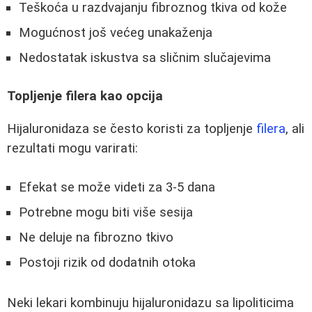
Teškoća u razdvajanju fibroznog tkiva od kože
Mogućnost još većeg unakaženja
Nedostatak iskustva sa sličnim slučajevima
Topljenje filera kao opcija
Hijaluronidaza se često koristi za topljenje
filera
, ali
rezultati mogu varirati:
Efekat se može videti za 3-5 dana
Potrebne mogu biti više sesija
Ne deluje na fibrozno tkivo
Postoji rizik od dodatnih otoka
Neki lekari kombinuju hijaluronidazu sa lipoliticima