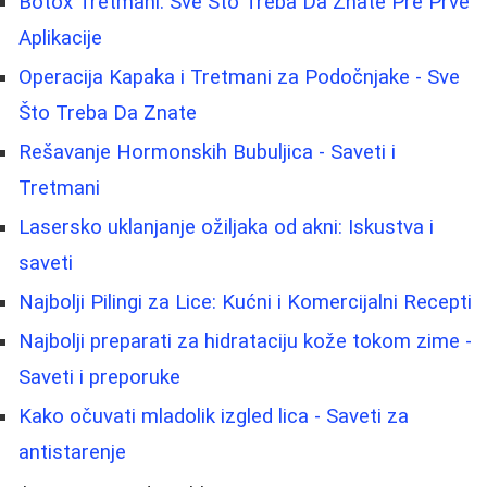
Botox Tretmani: Sve Što Treba Da Znate Pre Prve
Aplikacije
Operacija Kapaka i Tretmani za Podočnjake - Sve
Što Treba Da Znate
Rešavanje Hormonskih Bubuljica - Saveti i
Tretmani
Lasersko uklanjanje ožiljaka od akni: Iskustva i
saveti
Najbolji Pilingi za Lice: Kućni i Komercijalni Recepti
Najbolji preparati za hidrataciju kože tokom zime -
Saveti i preporuke
Kako očuvati mladolik izgled lica - Saveti za
antistarenje