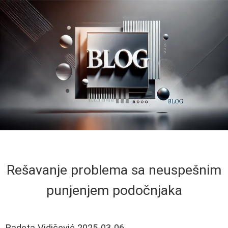
Rešavanje problema sa neuspešnim
punjenjem podočnjaka
Radeta Vidičević
2025-03-06