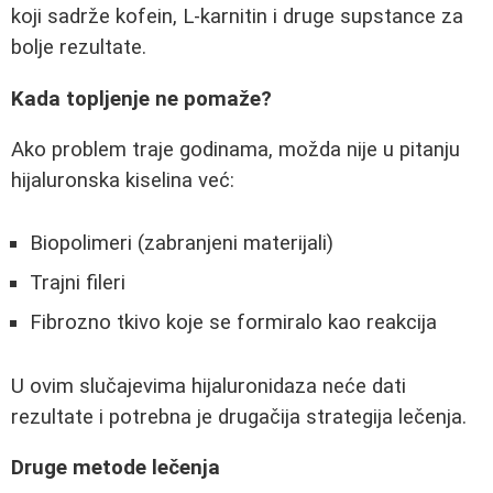
koji sadrže kofein, L-karnitin i druge supstance za
bolje rezultate.
Kada topljenje ne pomaže?
Ako problem traje godinama, možda nije u pitanju
hijaluronska kiselina već:
Biopolimeri (zabranjeni materijali)
Trajni fileri
Fibrozno tkivo koje se formiralo kao reakcija
U ovim slučajevima hijaluronidaza neće dati
rezultate i potrebna je drugačija strategija lečenja.
Druge metode lečenja