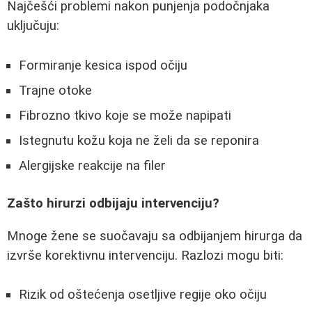
Najčešći problemi nakon punjenja podočnjaka
uključuju:
Formiranje kesica ispod očiju
Trajne otoke
Fibrozno tkivo koje se može napipati
Istegnutu kožu koja ne želi da se reponira
Alergijske reakcije na filer
Zašto hirurzi odbijaju intervenciju?
Mnoge žene se suočavaju sa odbijanjem hirurga da
izvrše korektivnu intervenciju. Razlozi mogu biti:
Rizik od oštećenja osetljive regije oko očiju