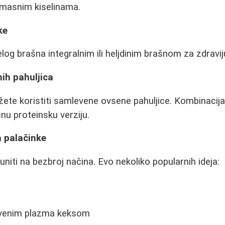
masnim kiselinama.
ke
og brašna integralnim ili heljdinim brašnom za zdraviju
ih pahuljica
te koristiti samlevene ovsene pahuljice. Kombinacija
čnu proteinsku verziju.
a palačinke
niti na bezbroj načina. Evo nekoliko popularnih ideja:
venim plazma keksom