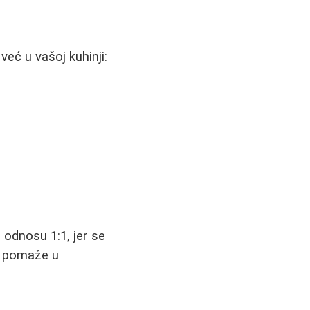
eć u vašoj kuhinji:
 odnosu 1:1, jer se
đe pomaže u