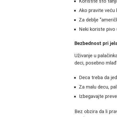
Koristite što tanj
Ako pravite veću 
Za deblje "američ
Neki koriste pivo
Bezbednost pri jel
Uživanje u palačink
deci, posebno mlađo
Deca treba da jed
Za malu decu, pa
Izbegavajte prevel
Bez obzira da li pra