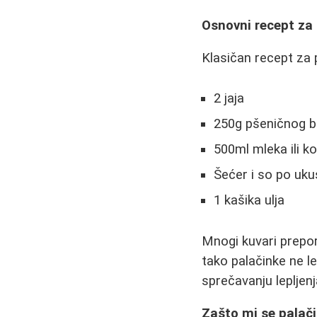
Osnovni recept za
Klasičan recept za 
2 jaja
250g pšeničnog 
500ml mleka ili k
Šećer i so po uku
1 kašika ulja
Mnogi kuvari prepor
tako palačinke ne l
sprečavanju lepljenj
Zašto mi se palači