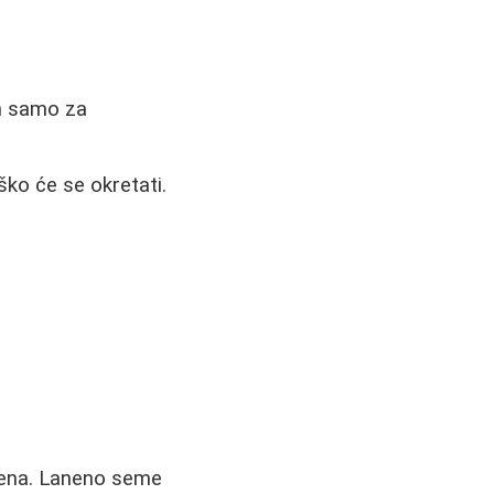
en samo za
ško će se okretati.
mena. Laneno seme