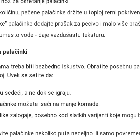
i nož za okretanje palačinki.
količinu, pečene palačinke držite u toploj rerni pokrive
ke" palačinke dodajte prašak za pecivo i malo više bra
 umesto vode - daje vazdušastu teksturu.
a palačinki
ama treba biti bezbedno iskustvo. Obratite posebnu pa
j. Uvek se setite da:
u sedeći, a ne dok se igraju.
lačinke možete iseći na manje komade.
ike zalogaje, posebno kod slatkih varijanti koje mogu bit
vite palačinke nekoliko puta nedeljno ili samo povremeno