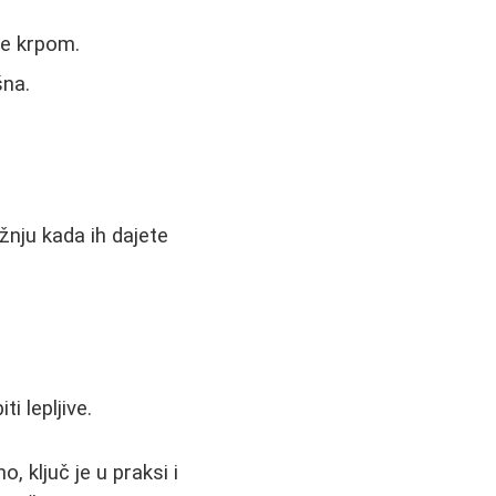
ne krpom.
šna.
žnju kada ih dajete
i lepljive.
, ključ je u praksi i