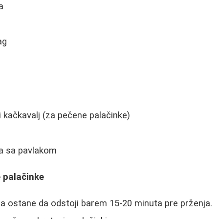
a
ag
i kačkavalj (za pečene palačinke)
ka sa pavlakom
 palačinke
da ostane da odstoji barem 15-20 minuta pre prženja.