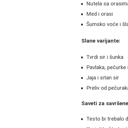
Nutela sa orasim
Med i orasi
Šumsko voće i šl
Slane varijante:
Tvrdi sir i šunka
Pavlaka, pečurke 
Jaja i sitan sir
Preliv od pečura
Saveti za savršene
Testo bi trebalo 