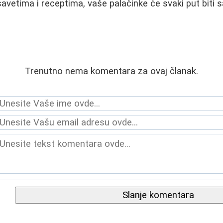
savetima i receptima, vaše palačinke će svaki put biti 
Trenutno nema komentara za ovaj članak.
Slanje komentara