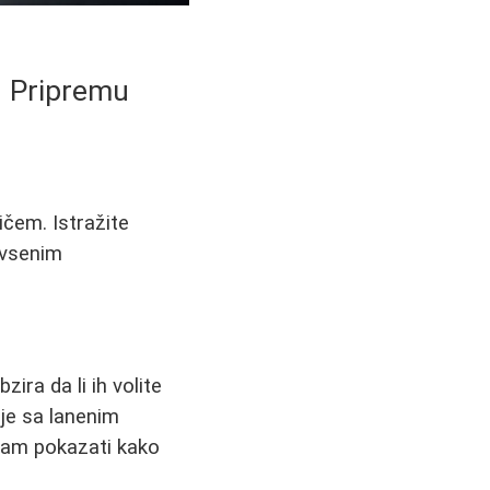
u Pripremu
ičem. Istražite
 ovsenim
ira da li ih volite
je sa lanenim
vam pokazati kako