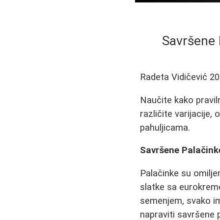
Savršene P
Radeta Vidičević
20
Naučite kako pravil
različite varijacije
pahuljicama.
Savršene Palačinke
Palačinke su omiljen
slatke sa eurokremo
semenjem, svako im
napraviti savršene p