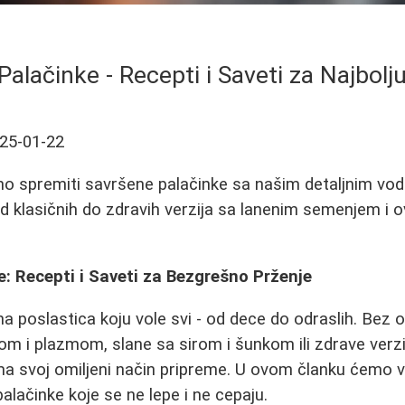
alačinke - Recepti i Saveti za Najbolj
25-01-22
no spremiti savršene palačinke sa našim detaljnim vod
, od klasičnih do zdravih verzija sa lanenim semenjem i
: Recepti i Saveti za Bezgrešno Prženje
a poslastica koju vole svi - od dece do odraslih. Bez obz
m i plazmom, slane sa sirom i šunkom ili zdrave verzi
a svoj omiljeni način pripreme. U ovom članku ćemo 
alačinke koje se ne lepe i ne cepaju.