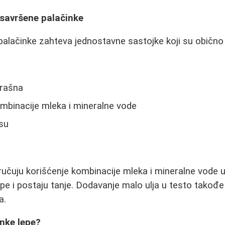
 savršene palačinke
palačinke zahteva jednostavne sastojke koji su obično v
brašna
ombinacije mleka i mineralne vode
su
učuju korišćenje kombinacije mleka i mineralne vode u
epe i postaju tanje. Dodavanje malo ulja u testo tako
a.
nke lepe?