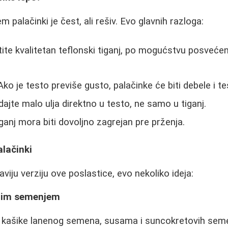
m palačinki je čest, ali rešiv. Evo glavnih razloga:
ite kvalitetan teflonski tiganj, po mogućstvu posveć
ko je testo previše gusto, palačinke će biti debele i te
ajte malo ulja direktno u testo, ne samo u tiganj.
ganj mora biti dovoljno zagrejan pre prženja.
alačinki
aviju verziju ove poslastice, evo nekoliko ideja:
enim semenjem
2 kašike lanenog semena, susama i suncokretovih se