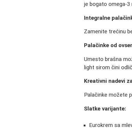
je bogato omega-3 
Integralne palačin
Zamenite trećinu bel
Palačinke od ovsen
Umesto brašna može
light sirom čini odli
Kreativni nadevi z
Palačinke možete pu
Slatke varijante:
Eurokrem sa mle