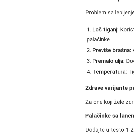
Problem sa lepljenje
Loš tiganj:
Korist
palačinke.
Previše brašna:
A
Premalo ulja:
Dod
Temperatura:
Ti
Zdrave varijante p
Za one koji žele zdr
Palačinke sa lan
Dodajte u testo 1-