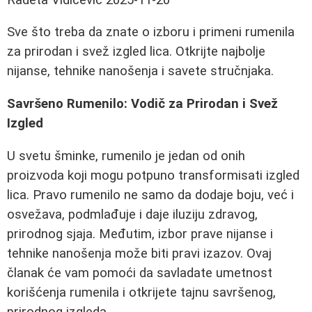
Sve što treba da znate o izboru i primeni rumenila
za prirodan i svež izgled lica. Otkrijte najbolje
nijanse, tehnike nanošenja i savete stručnjaka.
Savršeno Rumenilo: Vodič za Prirodan i Svež
Izgled
U svetu šminke, rumenilo je jedan od onih
proizvoda koji mogu potpuno transformisati izgled
lica. Pravo rumenilo ne samo da dodaje boju, već i
osvežava, podmlađuje i daje iluziju zdravog,
prirodnog sjaja. Međutim, izbor prave nijanse i
tehnike nanošenja može biti pravi izazov. Ovaj
članak će vam pomoći da savladate umetnost
korišćenja rumenila i otkrijete tajnu savršenog,
prirodnog izgleda.