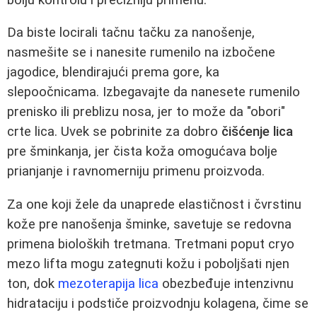
Da biste locirali tačnu tačku za nanošenje,
nasmešite se i nanesite rumenilo na izbočene
jagodice, blendirajući prema gore, ka
slepoočnicama. Izbegavajte da nanesete rumenilo
prenisko ili preblizu nosa, jer to može da "obori"
crte lica. Uvek se pobrinite za dobro
čišćenje lica
pre šminkanja, jer čista koža omogućava bolje
prianjanje i ravnomerniju primenu proizvoda.
Za one koji žele da unaprede elastičnost i čvrstinu
kože pre nanošenja šminke, savetuje se redovna
primena bioloških tretmana. Tretmani poput cryo
mezo lifta mogu zategnuti kožu i poboljšati njen
ton, dok
mezoterapija lica
obezbeđuje intenzivnu
hidrataciju i podstiče proizvodnju kolagena, čime se