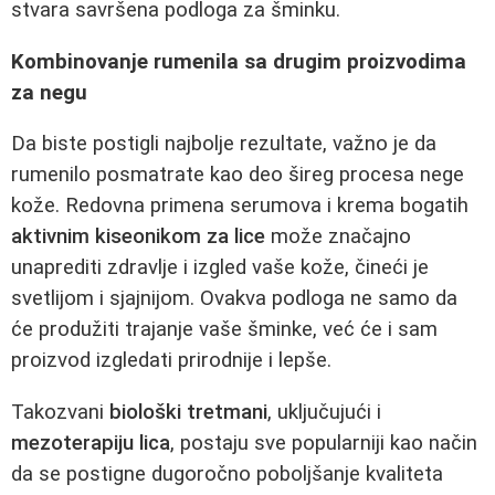
stvara savršena podloga za šminku.
Kombinovanje rumenila sa drugim proizvodima
za negu
Da biste postigli najbolje rezultate, važno je da
rumenilo posmatrate kao deo šireg procesa nege
kože. Redovna primena serumova i krema bogatih
aktivnim kiseonikom za lice
može značajno
unaprediti zdravlje i izgled vaše kože, čineći je
svetlijom i sjajnijom. Ovakva podloga ne samo da
će produžiti trajanje vaše šminke, već će i sam
proizvod izgledati prirodnije i lepše.
Takozvani
biološki tretmani
, uključujući i
mezoterapiju lica
, postaju sve popularniji kao način
da se postigne dugoročno poboljšanje kvaliteta