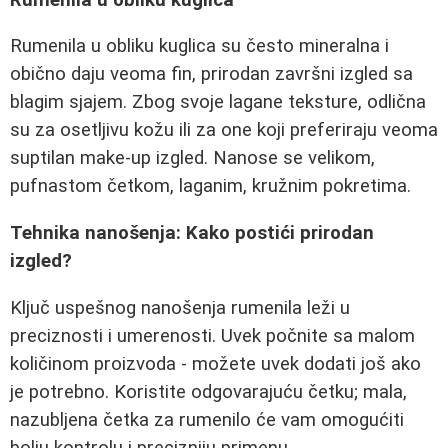
Rumenila u obliku kuglica su često mineralna i
obično daju veoma fin, prirodan završni izgled sa
blagim sjajem. Zbog svoje lagane teksture, odlična
su za osetljivu kožu ili za one koji preferiraju veoma
suptilan make-up izgled. Nanose se velikom,
pufnastom četkom, laganim, kružnim pokretima.
Tehnika nanošenja: Kako postići prirodan
izgled?
Ključ uspešnog nanošenja rumenila leži u
preciznosti i umerenosti. Uvek počnite sa malom
količinom proizvoda - možete uvek dodati još ako
je potrebno. Koristite odgovarajuću četku; mala,
nazubljena četka za rumenilo će vam omogućiti
bolju kontrolu i precizniju primenu.