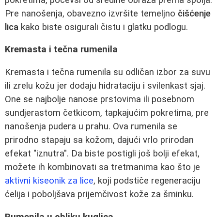
Pre nanošenja, obavezno izvršite temeljno
čišćenje
lica
kako biste osigurali čistu i glatku podlogu.
Kremasta i tečna rumenila
Kremasta i tečna rumenila su odličan izbor za suvu
ili zrelu kožu jer dodaju hidrataciju i svilenkast sjaj.
One se najbolje nanose prstovima ili posebnom
sundjerastom četkicom, tapkajućim pokretima, pre
nanošenja pudera u prahu. Ova rumenila se
prirodno stapaju sa kožom, dajući vrlo prirodan
efekat "iznutra". Da biste postigli još bolji efekat,
možete ih kombinovati sa tretmanima kao što je
aktivni kiseonik za lice
, koji podstiče regeneraciju
ćelija i poboljšava prijemčivost kože za šminku.
Rumenila u obliku kuglica