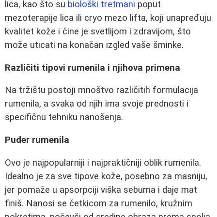
lica, kao što su
biološki tretmani
poput
mezoterapije lica ili cryo mezo lifta, koji unapređuju
kvalitet kože i čine je svetlijom i zdravijom, što
može uticati na konačan izgled vaše šminke.
Različiti tipovi rumenila i njihova primena
Na tržištu postoji mnoštvo različitih formulacija
rumenila, a svaka od njih ima svoje prednosti i
specifičnu tehniku nanošenja.
Puder rumenila
Ovo je najpopularniji i najpraktičniji oblik rumenila.
Idealno je za sve tipove kože, posebno za masniju,
jer pomaže u apsorpciji viška sebuma i daje mat
finiš. Nanosi se četkicom za rumenilo, kružnim
pokretima, počevši od sredine obraza prema spolja.