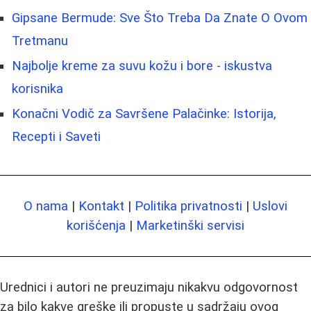
Gipsane Bermude: Sve Što Treba Da Znate O Ovom
Tretmanu
Najbolje kreme za suvu kožu i bore - iskustva
korisnika
Konačni Vodič za Savršene Palačinke: Istorija,
Recepti i Saveti
O nama
|
Kontakt
|
Politika privatnosti
|
Uslovi
korišćenja
|
Marketinški servisi
Urednici i autori ne preuzimaju nikakvu odgovornost
za bilo kakve greške ili propuste u sadržaju ovog