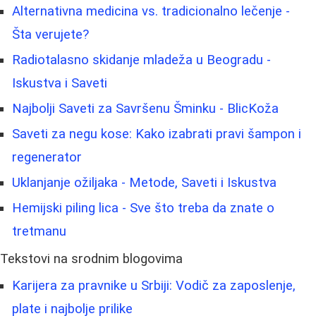
Alternativna medicina vs. tradicionalno lečenje -
Šta verujete?
Radiotalasno skidanje mladeža u Beogradu -
Iskustva i Saveti
Najbolji Saveti za Savršenu Šminku - BlicKoža
Saveti za negu kose: Kako izabrati pravi šampon i
regenerator
Uklanjanje ožiljaka - Metode, Saveti i Iskustva
Hemijski piling lica - Sve što treba da znate o
tretmanu
Tekstovi na srodnim blogovima
Karijera za pravnike u Srbiji: Vodič za zaposlenje,
plate i najbolje prilike