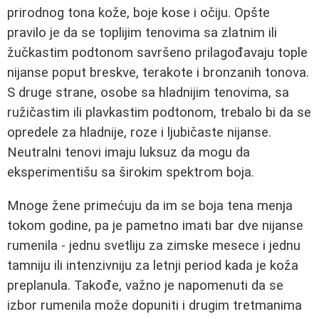
prirodnog tona kože, boje kose i očiju. Opšte
pravilo je da se toplijim tenovima sa zlatnim ili
žučkastim podtonom savršeno prilagođavaju tople
nijanse poput breskve, terakote i bronzanih tonova.
S druge strane, osobe sa hladnijim tenovima, sa
ružičastim ili plavkastim podtonom, trebalo bi da se
opredele za hladnije, roze i ljubičaste nijanse.
Neutralni tenovi imaju luksuz da mogu da
eksperimentišu sa širokim spektrom boja.
Mnoge žene primećuju da im se boja tena menja
tokom godine, pa je pametno imati bar dve nijanse
rumenila - jednu svetliju za zimske mesece i jednu
tamniju ili intenzivniju za letnji period kada je koža
preplanula. Takođe, važno je napomenuti da se
izbor rumenila može dopuniti i drugim tretmanima