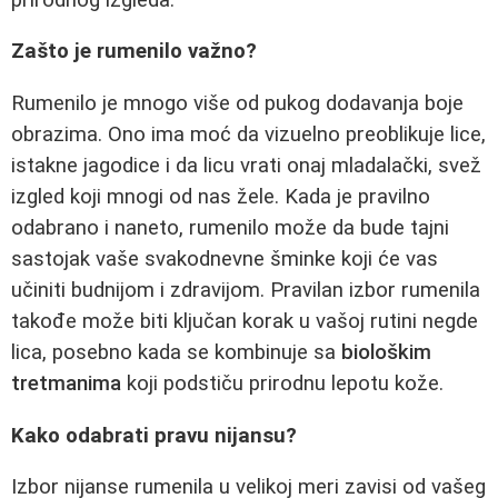
Zašto je rumenilo važno?
Rumenilo je mnogo više od pukog dodavanja boje
obrazima. Ono ima moć da vizuelno preoblikuje lice,
istakne jagodice i da licu vrati onaj mladalački, svež
izgled koji mnogi od nas žele. Kada je pravilno
odabrano i naneto, rumenilo može da bude tajni
sastojak vaše svakodnevne šminke koji će vas
učiniti budnijom i zdravijom. Pravilan izbor rumenila
takođe može biti ključan korak u vašoj rutini negde
lica, posebno kada se kombinuje sa
biološkim
tretmanima
koji podstiču prirodnu lepotu kože.
Kako odabrati pravu nijansu?
Izbor nijanse rumenila u velikoj meri zavisi od vašeg