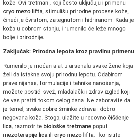
kože. Ovi tretmani, koji često uključuju i primenu
cryo mezo lifta
, stimulišu prirodne procese kože,
čineći je čvrstom, zategnutom i hidriranom. Kada je
koža u dobrom stanju, i rumenilo će leže mnogo
bolje i prirodnije.
Zaključak: Prirodna lepota kroz pravilnu primenu
Rumenilo je moćan alat u arsenalu svake žene koja
želi da istakne svoju prirodnu lepotu. Odabirom
prave nijanse, formulacije i tehnike nanošenja,
možete postići svež, mladalački i zdrav izgled koji
će vas pratiti tokom celog dana. Ne zaboravite da
je temelj svake dobre šminke zdrava i dobro
negovana koža. Stoga, ulažite u redovno
čišćenje
lica
, razmotrite
biološke tretmane
poput
mezoterapije lica
ili
cryo mezo lifta
, i koristite