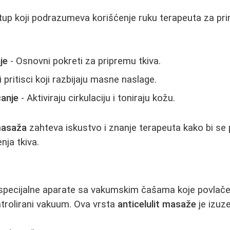
stup koji podrazumeva korišćenje ruku terapeuta za pri
nje
- Osnovni pokreti za pripremu tkiva.
 pritisci koji razbijaju masne naslage.
canje
- Aktiviraju cirkulaciju i toniraju kožu.
 masaža
zahteva iskustvo i znanje terapeuta kako bi se p
nja tkiva.
i specijalne aparate sa vakumskim čašama koje povlač
ontrolirani vakuum. Ova vrsta
anticelulit masaže
je izuz