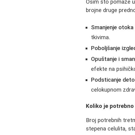
Osim što pomaže 
brojne druge predno
Smanjenje otoka
tkivima.
Poboljšanje izgl
Opuštanje i sman
efekte na psihičk
Podsticanje deto
celokupnom zdrav
Koliko je potrebno 
Broj potrebnih tre
stepena celulita, s