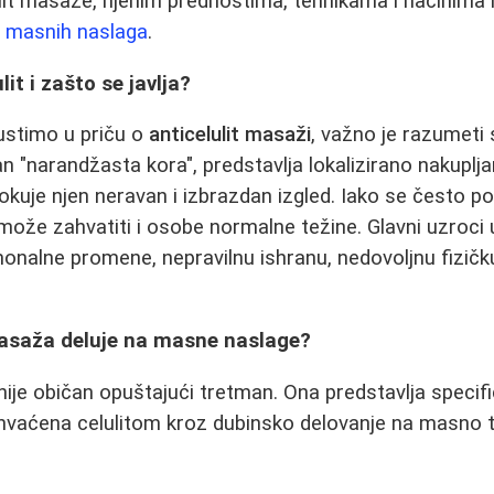
lit masaže, njenim prednostima, tehnikama i načinima
u masnih naslaga
.
lit i zašto se javlja?
ustimo u priču o
anticelulit masaži
, važno je razumeti
an "narandžasta kora", predstavlja lokalizirano nakuplja
okuje njen neravan i izbrazdan izgled. Iako se često p
 može zahvatiti i osobe normalne težine. Glavni uzroci 
monalne promene, nepravilnu ishranu, nedovoljnu fizičku
masaža deluje na masne naslage?
nije običan opuštajući tretman. Ona predstavlja specifi
ahvaćena celulitom kroz dubinsko delovanje na masno tki