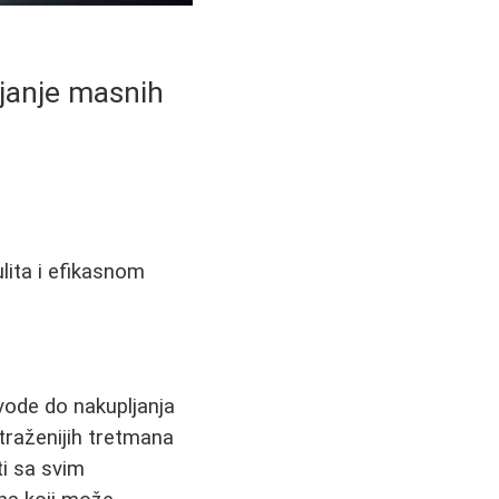
njanje masnih
ulita i efikasnom
vode do nakupljanja
jtraženijih tretmana
ti sa svim