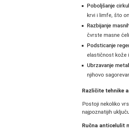
Poboljšanje cirkul
krvi i limfe, što 
Razbijanje masni
čvrstе masne ćeli
Podsticanje rege
elastičnost kože i 
Ubrzavanje meta
njihovo sagorevan
Različite tehnike 
Postoji nekoliko vr
najpoznatijih uključu
Ručna anticelulit