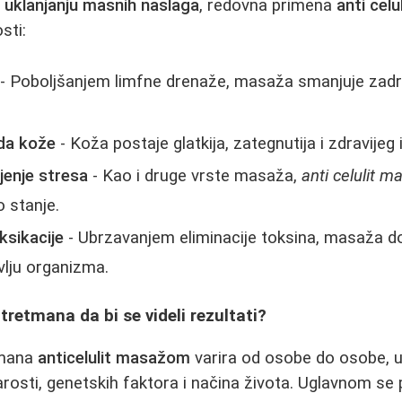
u
uklanjanju masnih naslaga
, redovna primena
anti cel
sti:
- Poboljšanjem limfne drenaže, masaža smanjuje zadr
eda kože
- Koža postaje glatkija, zategnutija i zdravijeg 
jenje stresa
- Kao i druge vrste masaža,
anti celulit m
o stanje.
ksikacije
- Ubrzavanjem eliminacije toksina, masaža d
lju organizma.
tretmana da bi se videli rezultati?
tmana
anticelulit masažom
varira od osobe do osobe, u
tarosti, genetskih faktora i načina života. Uglavnom se