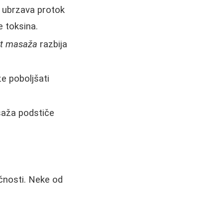
 ubrzava protok
e toksina.
lit masaža
razbija
 poboljšati
saža podstiče
ičnosti. Neke od