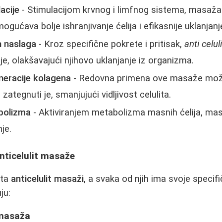
acije
- Stimulacijom krvnog i limfnog sistema, masaža
omogućava bolje ishranjivanje ćelija i efikasnije uklanjanj
h naslaga
- Kroz specifične pokrete i pritisak,
anti celu
je, olakšavajući njihovo uklanjanje iz organizma.
neracije kolagena
- Redovna primena ove masaže može
zategnuti je, smanjujući vidljivost celulita.
bolizma
- Aktiviranjem metabolizma masnih ćelija, ma
je.
anticelulit masaže
sta
anticelulit masaži
, a svaka od njih ima svoje specif
ju:
 masaža