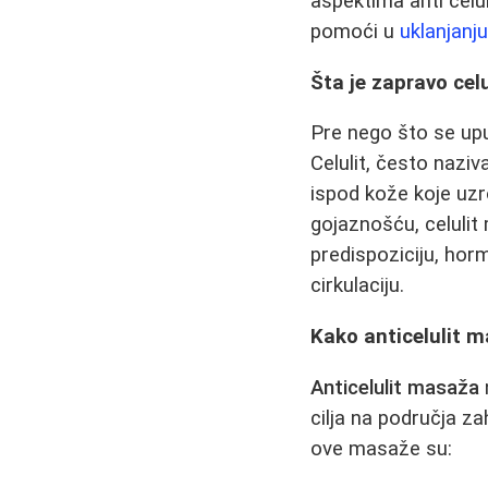
aspektima anti celu
pomoći u
uklanjanj
Šta je zapravo celu
Pre nego što se up
Celulit, često naziv
ispod kože koje uzr
gojaznošću, celulit
predispoziciju, hor
cirkulaciju.
Kako anticelulit 
Anticelulit masaža
cilja na područja z
ove masaže su: