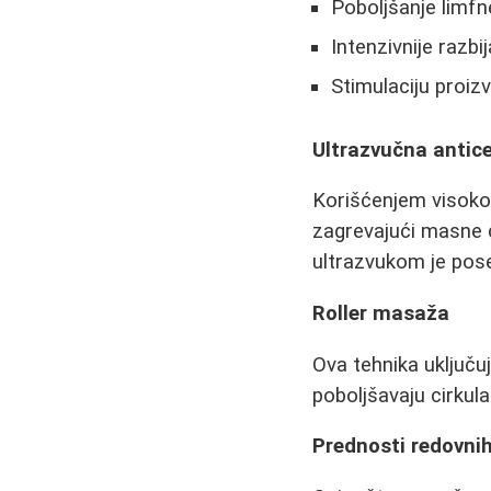
Poboljšanje limfn
Intenzivnije razbi
Stimulaciju proiz
Ultrazvučna antic
Korišćenjem visokof
zagrevajući masne ć
ultrazvukom je pose
Roller masaža
Ova tehnika uključu
poboljšavaju cirkul
Prednosti redovnih