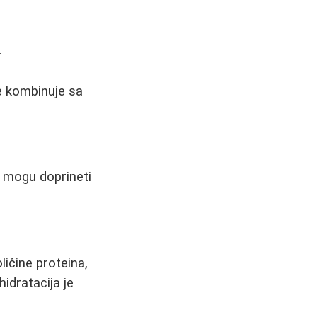
.
e kombinuje sa
e mogu doprineti
ličine proteina,
idratacija je