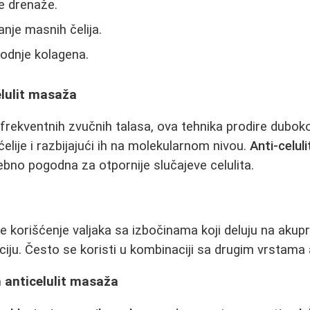
e drenaže.
janje masnih čelija.
vodnje kolagena.
elulit masaža
rekventnih zvučnih talasa, ova tehnika prodire duboko
elije i razbijajući ih na molekularnom nivou.
Anti-celul
bno pogodna za otpornije slučajeve celulita.
je korišćenje valjaka sa izbočinama koji deluju na akup
aciju. Često se koristi u kombinaciji sa drugim vrstama
 anticelulit masaža