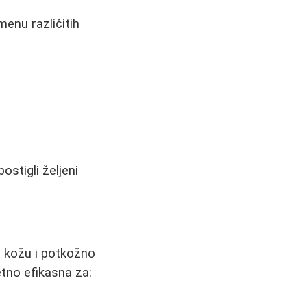
menu različitih
ostigli željeni
e kožu i potkožno
etno efikasna za: