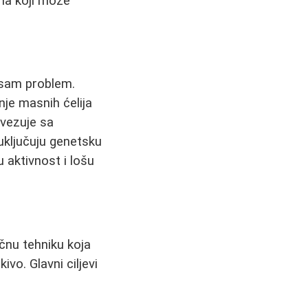
 na koji može
 sam problem.
nje masnih ćelija
ovezuje sa
uključuju genetsku
 aktivnost i lošu
čnu tehniku koja
vo. Glavni ciljevi