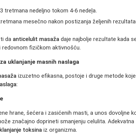
-3 tretmana nedeljno tokom 4-6 nedeļa.
tretmana mesečno nakon postizanja željenih rezultata
ti da
anticelulit masaža
daje najbolje rezultate kada s
 redovnom fizičkom aktivnošću.
za uklanjanje masnih naslaga
 masaža
izuzetno efikasna, postoje i druge metode koj
naslaga
:
ne
ne hrane, šećera i zasićenih masti, a unos dovoljne ko
može značajno doprineti smanjenju celulita. Adekvatna h
klanjanje toksina
iz organizma.