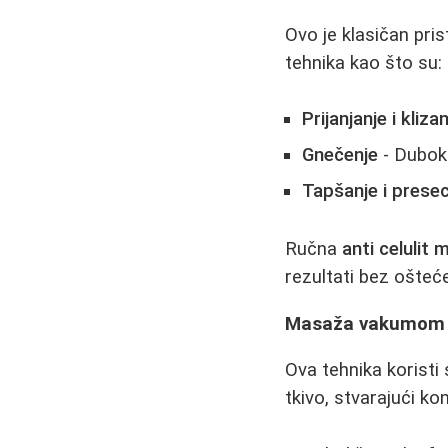
Ovo je klasičan pri
tehnika kao što su:
Prijanjanje i kliza
Gnečenje
- Duboki
Tapšanje i prese
Ručna
anti celulit
rezultati bez ošteće
Masaža vakumom
Ova tehnika korist
tkivo, stvarajući k