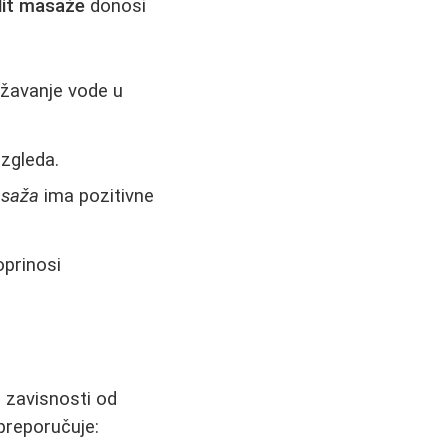
ulit masaže
donosi
žavanje vode u
izgleda.
asaža
ima pozitivne
oprinosi
 zavisnosti od
 preporučuje: