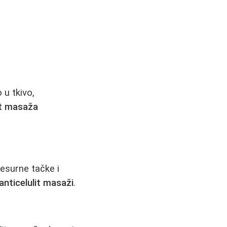
 u tkivo,
it masaža
resurne tačke i
anticelulit masaži
.