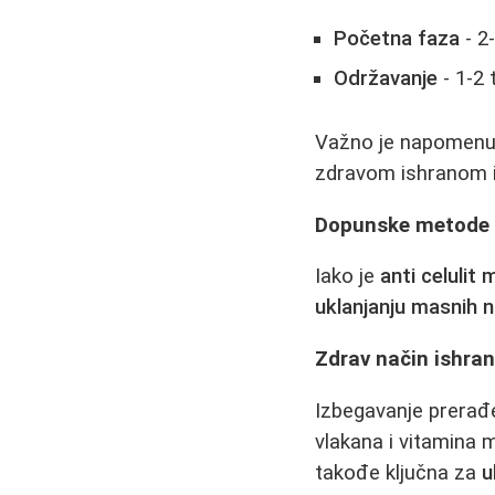
Početna faza
- 2
Održavanje
- 1-2 
Važno je napomenu
zdravom ishranom i
Dopunske metode 
Iako je
anti celulit
uklanjanju masnih 
Zdrav način ishra
Izbegavanje prerađe
vlakana i vitamina 
takođe ključna za
u