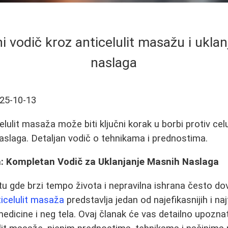
 vodič kroz anticelulit masažu i ukla
naslaga
25-10-13
lulit masaža može biti ključni korak u borbi protiv cel
aslaga. Detaljan vodič o tehnikama i prednostima.
a: Kompletan Vodič za Uklanjanje Masnih Naslaga
 gde brzi tempo života i nepravilna ishrana često do
ticelulit masaža
predstavlja jedan od najefikasnijih i na
medicine i neg tela. Ovaj članak će vas detailno upozna