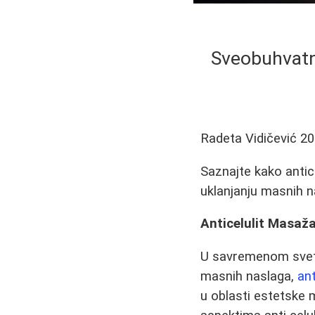
Sveobuhvatni
Radeta Vidičević
20
Saznajte kako antice
uklanjanju masnih n
Anticelulit Masaž
U savremenom svetu
masnih naslaga,
an
u oblasti estetske 