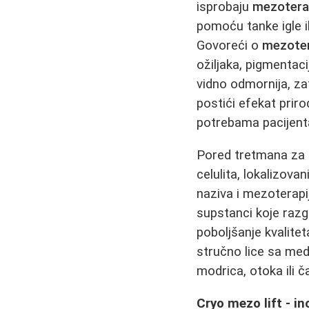
isprobaju
mezoterap
pomoću tanke igle i
Govoreći o
mezotera
ožiljaka, pigmentaci
vidno odmornija, zat
postići efekat priro
potrebama pacijent
Pored tretmana za l
celulita, lokalizov
naziva i mezoterapij
supstanci koje razg
poboljšanje kvalite
stručno lice sa med
modrica, otoka ili č
Cryo mezo lift - i