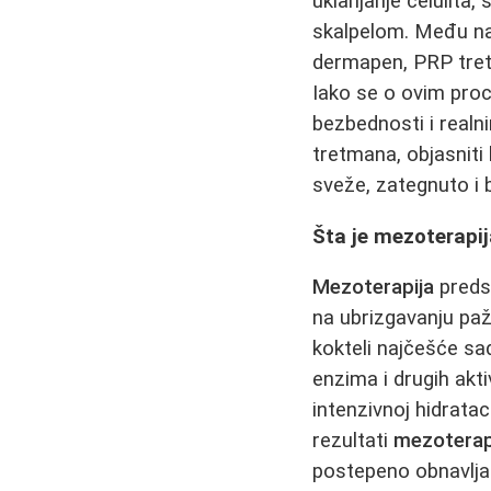
uklanjanje celulita
skalpelom. Među na
dermapen, PRP tretma
Iako se o ovim proc
bezbednosti i realn
tretmana, objasniti
sveže, zategnuto i
Šta je mezoterapij
Mezoterapija
preds
na ubrizgavanju pažl
kokteli najčešće sad
enzima i drugih akt
intenzivnoj hidrataci
rezultati
mezoterapi
postepeno obnavlja 