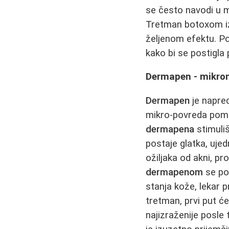
se često navodi u m
Tretman botoxom izv
željenom efektu. Pon
kako bi se postigla 
Dermapen - mikron
Dermapen
je napre
mikro‑povreda pomoć
dermapena
stimuliš
postaje glatka, uj
ožiljaka od akni, pro
dermapenom
se pos
stanja kože, lekar 
tretman, prvi put će
najizraženije posle