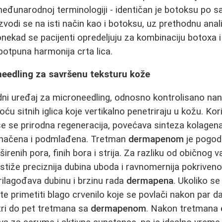
eđunarodnoj terminologiji - identičan je botoksu po sa
odi se na isti način kao i botoksu, uz prethodnu anali
ekad se pacijenti opredeljuju za kombinaciju botoxa i h
potpuna harmonija crta lica.
eedling za savršenu teksturu kože
dni uređaj za microneedling, odnosno kontrolisano na
u sitnih iglica koje vertikalno penetriraju u kožu. Ko
e se prirodna regeneracija, povećava sinteza kolagena 
ednačena i podmlađena. Tretman
dermapenom
je pogod
širenih pora, finih bora i strija. Za razliku od običnog v
tiže preciznija dubina uboda i ravnomernija pokriveno
prilagođava dubinu i brzinu rada
dermapena
. Ukoliko se
te primetiti blago crvenilo koje se povlači nakon par d
 tri do pet tretmana sa
dermapenom
. Nakon tretmana