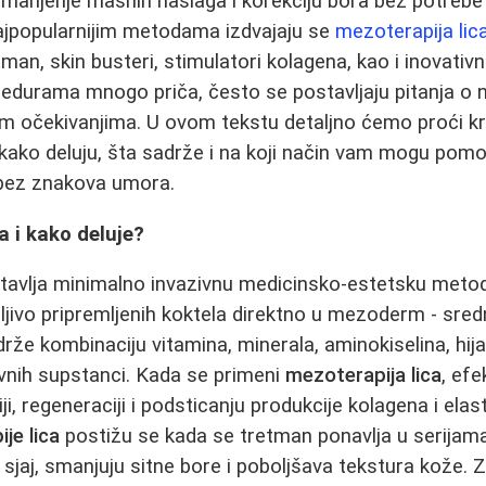
, smanjenje masnih naslaga i korekciju bora bez potrebe
jpopularnijim metodama izdvajaju se
mezoterapija lic
n, skin busteri, stimulatori kolagena, kao i inovativni
edurama mnogo priča, često se postavljaju pitanja o nj
im očekivanjima. U ovom tekstu detaljno ćemo proći kr
 kako deluju, šta sadrže i na koji način vam mogu pomo
 bez znakova umora.
a i kako deluje?
tavlja minimalno invazivnu medicinsko‑estetsku metod
jivo pripremljenih koktela direktno u mezoderm - srednj
rže kombinaciju vitamina, minerala, aminokiselina, hija
ivnih supstanci. Kada se primeni
mezoterapija lica
, efe
ji, regeneraciji i podsticanju produkcije kolagena i elast
je lica
postižu se kada se tretman ponavlja u serijama
sjaj, smanjuju sitne bore i poboljšava tekstura kože. Z