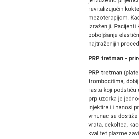
je izuzetno prijemč
revitalizujućih kokt
mezoterapijom. Ka
izraženiji. Pacijen
poboljšanje elastič
najtraženijih proce
PRP tretman - pri
PRP tretman
(plate
trombocitima, dobije
rasta koji podstiču 
prp
uzorka je jednos
injektira ili nanosi 
vrhunac se dostiže
vrata, dekoltea, ka
kvalitet plazme zav