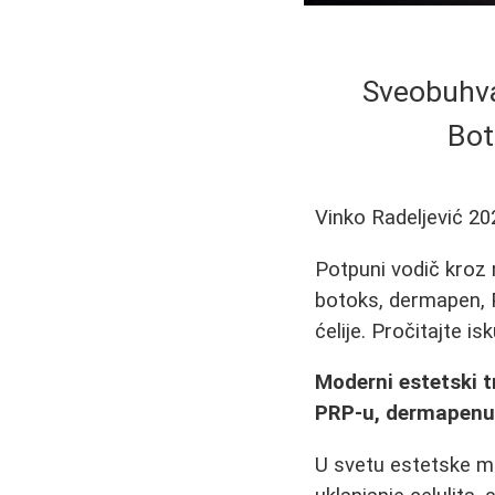
Sveobuhva
Bot
Vinko Radeljević
20
Potpuni vodič kroz 
botoks, dermapen, P
ćelije. Pročitajte i
Moderni estetski t
PRP-u, dermapenu
U svetu estetske me