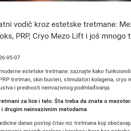
tni vodič kroz estetske tretmane: Mez
oks, PRP, Cryo Mezo Lift i još mnogo 
26-05-07
moderne estetske tretmane: saznajte kako funkcionišu
RP tretman, skin busteri, stimulatori kolagena, cryo m
skustva i prednosti neinvazivnog podmlađivanja.
retmani za lice i telo: Šta treba da znate o mezoter
 i drugim neinvazivnim metodama
dicine danas postoji čitav niz tretmana koji obećavaj