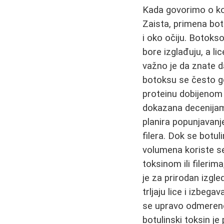
Kada govorimo o kor
Zaista, primena bot
i oko očiju. Botokso
bore izglađuju, a l
važno je da znate d
botoksu se često go
proteinu dobijenom 
dokazana decenijam
planira popunjavanj
filera. Dok se botu
volumena koriste se
toksinom ili filerim
je za prirodan izgl
trljaju lice i izbeg
se upravo odmereno
botulinski toksin j