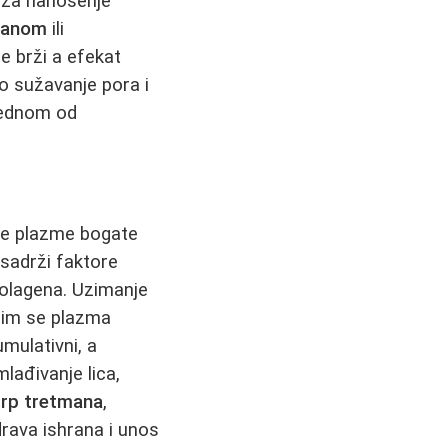
e za nanošenje
manom
ili
e brži a efekat
no sužavanje pora i
jednom od
ne plazme bogate
 sadrži faktore
 kolagena. Uzimanje
atim se plazma
mulativni, a
lađivanje lica,
rp tretmana
,
drava ishrana i unos