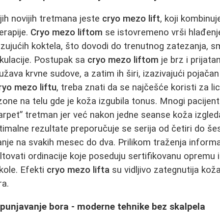
jih novijih tretmana jeste
cryo mezo lift
, koji kombinuj
erapije.
Cryo mezo liftom
se istovremeno vrši hlađenje
lizujućih koktela, što dovodi do trenutnog zatezanja, s
rkulacije. Postupak sa
cryo mezo liftom
je brz i prijat
ava krvne sudove, a zatim ih širi, izazivajući pojačan p
ryo mezo liftu
, treba znati da se najčešće koristi za lice
zone na telu gde je koža izgubila tonus. Mnogi pacijent
arpet” tretman jer već nakon jedne seanse koža izgleda
malne rezultate preporučuje se serija od četiri do š
anje na svakih mesec do dva. Prilikom traženja inform
tovati ordinacije koje poseduju sertifikovanu opremu 
ole. Efekti
cryo mezo lifta
su vidljivo zategnutija koža
ra.
opunjavanje bora - moderne tehnike bez skalpela