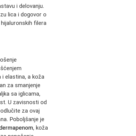
stavu i delovanju.
zu lica i dogovor o
ijaluronskih filera
nošenje
rišćenjem
i elastina, a koža
an za smanjenje
aljka sa iglicama,
st. U zavisnosti od
 odlučite za ovaj
ana. Poboljšanje je
dermapenom
, koža