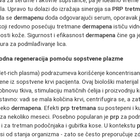
iva za serume i aktivne supstance, pa je idealno vrem
ela. Upravo tu dolazi do izražaja sinergija sa
PRP tret
da se
dermapenu
doda odgovarajući serum, oporavak j
ti koji redovno posećuju tretmane
dermapena
ističu vid
nosti kože. Sigurnost i efikasnost
dermapena
čine ga 
dura za podmlađivanje lica.
rodna regeneracija pomoću sopstvene plazme
let‑rich plasma) podrazumeva korišćenje koncentrisa
ne iz sopstvene krvi pacijenta. Ovaj biološki materijal
obnovu tkiva, stimulaciju matičnih ćelija i proizvodnju
tavno: vadi se mala količina krvi, centrifugira se, a z
preko
dermapena
. Efekti
prp tretmana
su postepeni i ku
 za nekoliko meseci. Posebno popularan je
prp
za podm
o i za tretman podočnjaka i gubitka kose. U kontekstu
p
isi od stanja organizma - zato se često preporučuje z