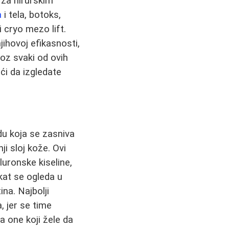
 za hirurškim
a
i tela, botoks,
 cryo mezo lift.
ihovoj efikasnosti,
oz svaki od ovih
ći da izgledate
u koja se zasniva
i sloj kože. Ovi
luronske kiseline,
kat se ogleda u
ina. Najbolji
, jer se time
a one koji žele da