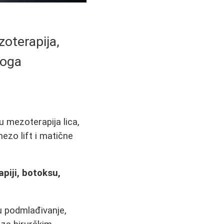
oterapija,
toga
 mezoterapija lica,
ezo lift i matične
apiji, botoksu,
u podmlađivanje,