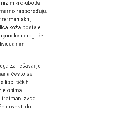
 niz mikro‑uboda
nomerno raspoređuju.
 tretman akni,
lica
koža postaje
ijom lica
moguće
dividualnim
vega za rešavanje
tmana često se
 lipolitičkih
nje obima i
a tretman izvodi
že dovesti do