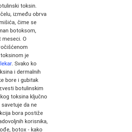
tulinski toksin.
 čelu, između obrva
 mišića, čime se
etman botoksom,
t meseci. O
 pročišćenom
 toksinom je
i
lekar
. Svako ko
ksina i dermalnih
e bore i gubitak
izvesti botulinskim
nskog toksina ključno
e savetuje da ne
ekcija bora postiže
ovoljnih korisnika,
kođe, botox - kako