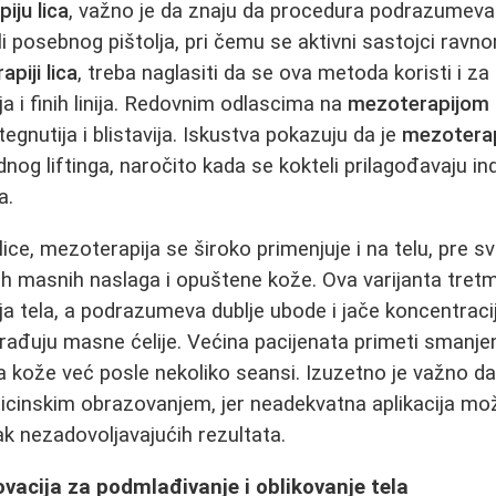
iju lica
, važno je da znaju da procedura podrazumeva
li posebnog pištolja, pri čemu se aktivni sastojci rav
piji lica
, treba naglasiti da se ova metoda koristi i za
ja i finih linija. Redovnim odlascima na
mezoterapijom 
egnutija i blistavija. Iskustva pokazuju da je
mezoterap
dnog liftinga, naročito kada se kokteli prilagođavaju in
a.
ice, mezoterapija se široko primenjuje i na telu, pre s
anih masnih naslaga i opuštene kože. Ova varijanta tre
a tela, a podrazumeva dublje ubode i jače koncentracije
rađuju masne ćelije. Većina pacijenata primeti smanje
ta kože već posle nekoliko seansi. Izuzetno je važno d
icinskim obrazovanjem, jer neadekvatna aplikacija mo
ak nezadovoljavajućih rezultata.
novacija za podmlađivanje i oblikovanje tela