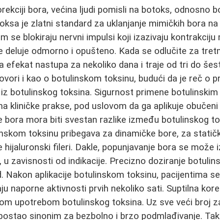
ekciji bora, većina ljudi pomisli na botoks, odnosno bo
oksa je zlatni standard za uklanjanje mimičkih bora na
m se blokiraju nervni impulsi koji izazivaju kontrakciju
ice deluje odmorno i opušteno. Kada se odlučite za tr
a efekat nastupa za nekoliko dana i traje od tri do šes
vori i kao o botulinskom toksinu, budući da je reč o
iz botulinskog toksina. Sigurnost primene botulinskim
a kliničke prakse, pod uslovom da ga aplikuje obučen
e bora mora biti svestan razlike između botulinskog to
linskom toksinu pribegava za dinamičke bore, za statičk
 hijaluronski fileri. Dakle, popunjavanje bora se može 
a, u zavisnosti od indikacije. Precizno doziranje botuli
ed. Nakon aplikacije botulinskom toksinu, pacijentima s
avaju naporne aktivnosti prvih nekoliko sati. Suptilna kor
m upotrebom botulinskog toksina. Uz sve veći broj zad
e postao sinonim za bezbolno i brzo podmlađivanje. Ta