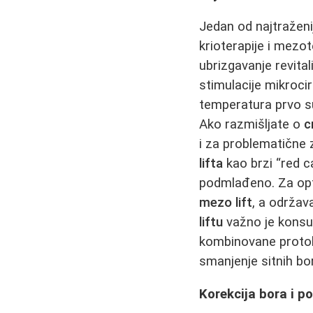
Jedan od najtraženi
krioterapije i mezot
ubrizgavanje revita
stimulacije mikroci
temperatura prvo suž
Ako razmišljate o
c
i za problematične 
lifta
kao brzi “red c
podmlađeno. Za opti
mezo lift
, a održav
liftu
važno je konsul
kombinovane protok
smanjenje sitnih bo
Korekcija bora i p