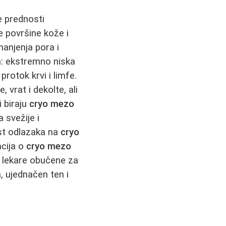
e prednosti
 površine kože i
manjenja pora i
an: ekstremno niska
rotok krvi i limfe.
, vrat i dekolte, ali
i biraju
cryo mezo
 svežije i
est odlazaka na
cryo
acija o
cryo mezo
i lekare obučene za
, ujednačen ten i