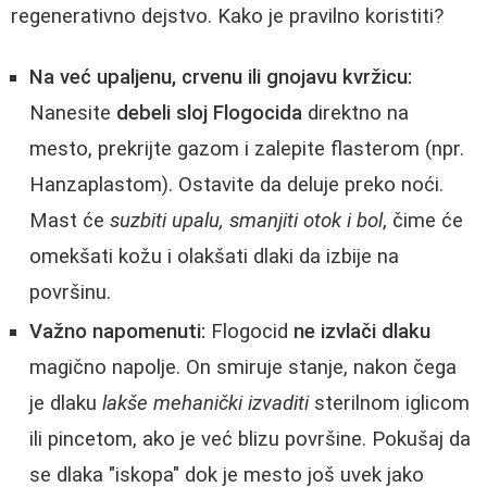
regenerativno dejstvo. Kako je pravilno koristiti?
Na već upaljenu, crvenu ili gnojavu kvržicu:
Nanesite
debeli sloj Flogocida
direktno na
mesto, prekrijte gazom i zalepite flasterom (npr.
Hanzaplastom). Ostavite da deluje preko noći.
Mast će
suzbiti upalu, smanjiti otok i bol
, čime će
omekšati kožu i olakšati dlaki da izbije na
površinu.
Važno napomenuti:
Flogocid
ne izvlači dlaku
magično napolje. On smiruje stanje, nakon čega
je dlaku
lakše mehanički izvaditi
sterilnom iglicom
ili pincetom, ako je već blizu površine. Pokušaj da
se dlaka "iskopa" dok je mesto još uvek jako