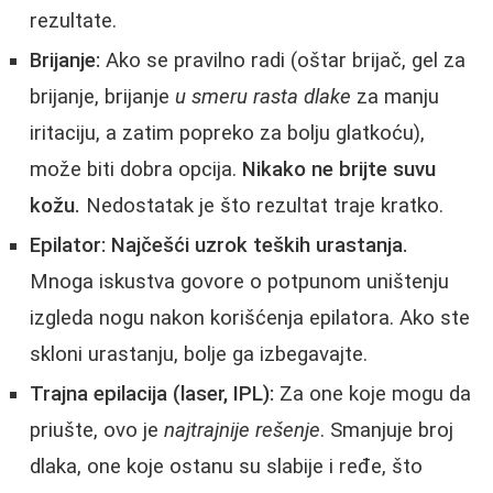
rezultate.
Brijanje:
Ako se pravilno radi (oštar brijač, gel za
brijanje, brijanje
u smeru rasta dlake
za manju
iritaciju, a zatim popreko za bolju glatkoću),
može biti dobra opcija.
Nikako ne brijte suvu
kožu.
Nedostatak je što rezultat traje kratko.
Epilator:
Najčešći uzrok teških urastanja.
Mnoga iskustva govore o potpunom uništenju
izgleda nogu nakon korišćenja epilatora. Ako ste
skloni urastanju, bolje ga izbegavajte.
Trajna epilacija (laser, IPL):
Za one koje mogu da
priušte, ovo je
najtrajnije rešenje
. Smanjuje broj
dlaka, one koje ostanu su slabije i ređe, što