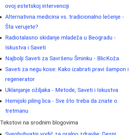
ovoj estetskoj intervenciji
Alternativna medicina vs. tradicionalno lečenje -
Šta verujete?
Radiotalasno skidanje mladeža u Beogradu -
Iskustva i Saveti
Najbolji Saveti za Savršenu Šminku - BlicKoža
Saveti za negu kose: Kako izabrati pravi šampon i
regenerator
Uklanjanje ožiljaka - Metode, Saveti i Iskustva
Hemijski piling lica - Sve što treba da znate o
tretmanu
Tekstovi na srodnim blogovima
Sveobuhvatni vodič za oralno zdravlje: Desni,