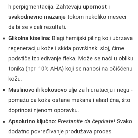
hiperpigmentacija. Zahtevaju
upornost i
svakodnevno mazanje
tokom nekoliko meseci
da bi se videli rezultati.
Glikolna kiselina:
Blagi hemijski piling koji ubrzava
regeneraciju kože i skida površinski sloj, čime
podstiče izbledivanje fleka. Može se naći u obliku
tonika (npr. 10% AHA) koji se nanosi na očišćenu
kožu.
Maslinovo ili kokosovo ulje
za hidrataciju i negu -
pomažu da koža ostane mekana i elastična, što
doprinosi njenom oporavku.
Apsolutno ključno:
Prestanite da čeprkate!
Svako
dodatno povređivanje produžava proces