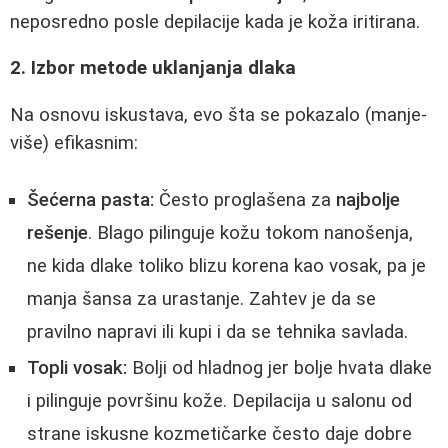
neposredno posle depilacije kada je koža iritirana.
2. Izbor metode uklanjanja dlaka
Na osnovu iskustava, evo šta se pokazalo (manje-
više) efikasnim:
Šećerna pasta:
Često proglašena za
najbolje
rešenje
. Blago pilinguje kožu tokom nanošenja,
ne kida dlake toliko blizu korena kao vosak, pa je
manja šansa za urastanje. Zahtev je da se
pravilno napravi ili kupi i da se tehnika savlada.
Topli vosak:
Bolji od hladnog jer bolje hvata dlake
i pilinguje površinu kože. Depilacija u salonu od
strane iskusne kozmetičarke često daje dobre