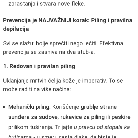
zarastanja i stvara nove fleke.
Prevencija je NAJVAŽNIJI korak: Piling i pravilna
depilacija
Svi se slažu: bolje sprečiti nego lečiti. Efektivna
prevencija se zasniva na dva stub-a.
1. Redovan i pravilan piling
Uklanjanje mrtvih ćelija kože je imperativ. To se
može raditi na više načina:
Mehanički piling:
Korišćenje
grublje strane
sunđera za sudove
,
rukavice za piling
ili
peskire
prilikom tuširanja. Trljajte
u pravcu od stopala ka
butinama
- u smeru rasta dlake, da biste je