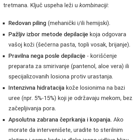
tretmana. Ključ uspeha leži u
kombinaciji
:
Redovan piling
(mehanički i/ili hemijski).
Pažljiv izbor metode depilacije
koja odgovara
vašoj koži (šećerna pasta, topli vosak, brijanje).
Pravilna nega posle depilacije
- korišćenje
preparata za smirivanje (pantenol, aloe vera) ili
specijalizovanih losiona protiv urastanja.
Intenzivna hidratacija
kože losionima na bazi
uree (npr. 5%-15%) koji je održavaju mekom, bez
začepljivanja pora.
Apsolutna zabrana čeprkanja i kopanja.
Ako
morate da intervenišete, uradite to sterilnim