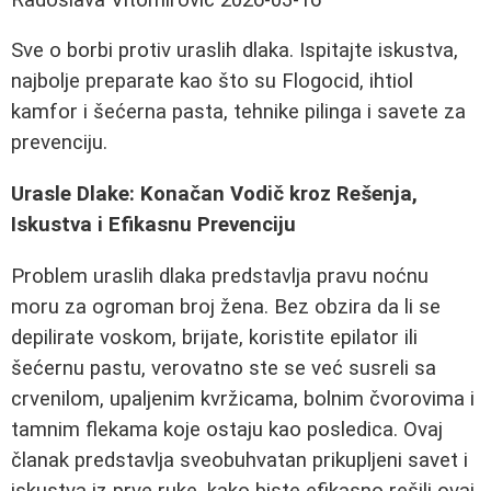
Sve o borbi protiv uraslih dlaka. Ispitajte iskustva,
najbolje preparate kao što su Flogocid, ihtiol
kamfor i šećerna pasta, tehnike pilinga i savete za
prevenciju.
Urasle Dlake: Konačan Vodič kroz Rešenja,
Iskustva i Efikasnu Prevenciju
Problem uraslih dlaka predstavlja pravu noćnu
moru za ogroman broj žena. Bez obzira da li se
depilirate voskom, brijate, koristite epilator ili
šećernu pastu, verovatno ste se već susreli sa
crvenilom, upaljenim kvržicama, bolnim čvorovima i
tamnim flekama koje ostaju kao posledica. Ovaj
članak predstavlja sveobuhvatan prikupljeni savet i
iskustva iz prve ruke, kako biste efikasno rešili ovaj