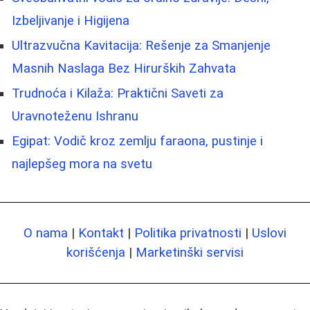
Izbeljivanje i Higijena
Ultrazvučna Kavitacija: Rešenje za Smanjenje
Masnih Naslaga Bez Hirurških Zahvata
Trudnoća i Kilaža: Praktični Saveti za
Uravnoteženu Ishranu
Egipat: Vodič kroz zemlju faraona, pustinje i
najlepšeg mora na svetu
O nama
|
Kontakt
|
Politika privatnosti
|
Uslovi
korišćenja
|
Marketinški servisi