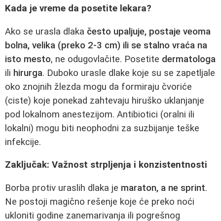
Kada je vreme da posetite lekara?
Ako se urasla dlaka
često upaljuje, postaje veoma
bolna, velika (preko 2-3 cm) ili se stalno vraća na
isto mesto
, ne odugovlačite. Posetite
dermatologa
ili
hirurga
. Duboko urasle dlake koje su se zapetljale
oko znojnih žlezda mogu da formiraju čvoriće
(ciste) koje ponekad zahtevaju hiruško uklanjanje
pod lokalnom anestezijom. Antibiotici (oralni ili
lokalni) mogu biti neophodni za suzbijanje teške
infekcije.
Zaključak: Važnost strpljenja i konzistentnosti
Borba protiv uraslih dlaka je
maraton, a ne sprint
.
Ne postoji magično rešenje koje će preko noći
ukloniti godine zanemarivanja ili pogrešnog