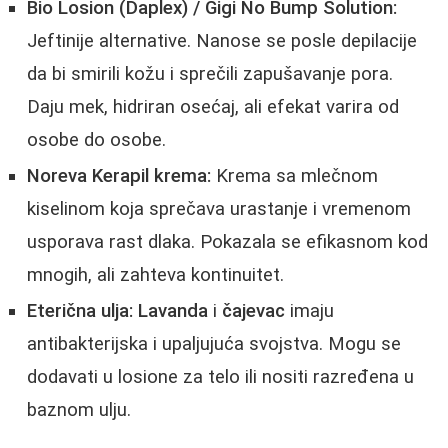
Bio Losion (Daplex) / Gigi No Bump Solution:
Jeftinije alternative. Nanose se posle depilacije
da bi smirili kožu i sprečili zapušavanje pora.
Daju mek, hidriran osećaj, ali efekat varira od
osobe do osobe.
Noreva Kerapil krema:
Krema sa mlečnom
kiselinom koja sprečava urastanje i vremenom
usporava rast dlaka. Pokazala se efikasnom kod
mnogih, ali zahteva kontinuitet.
Eterična ulja:
Lavanda
i
čajevac
imaju
antibakterijska i upaljujuća svojstva. Mogu se
dodavati u losione za telo ili nositi razređena u
baznom ulju.