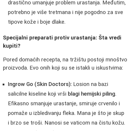
drastično umanjuje problem urastanja. Međutim,
potrebno je više tretmana i nije pogodno za sve
tipove kože i boje dlake.
Specijalni preparati protiv urastanja: Šta vredi
kupiti?
Pored domaćih recepta, na tržištu postoji mnoštvo
proizvoda. Evo onih koji su se istakli u iskustvima:
Ingrow Go (Skin Doctors):
Losion na bazi
salicilne kiseline koji vrši
blagi hemijski piling
.
Efikasno smanjuje urastanje, smiruje crvenilo i
pomaže u izbledivanju fleka. Mana je što je skup
i brzo se troši. Nanosi se vaticom na čistu kožu.