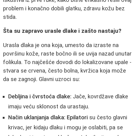
problem i konačno dobili glatku, zdravu kožu bez
stida.
Šta su zapravo urasle dlake i zašto nastaju?
Urasla dlaka je ona koja, umesto da izraste na
površinu kože, raste bočno ili se uvija nazad unutar
folikula. To najčešće dovodi do lokalizovane upale -
stvara se crvena, često bolna, kvržica koja može
da se zagnoji. Glavni uzroci su:
Debljina i čvrstoća dlake:
Jače, kovrdžave dlake
imaju veću sklonost da urastaju.
Način uklanjanja dlaka:
Epilatori
su često glavni
krivac, jer kidaju dlaku i mogu je oslabiti, pa se