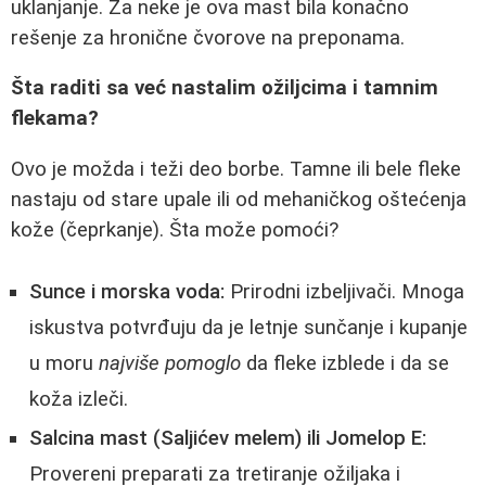
uklanjanje. Za neke je ova mast bila konačno
rešenje za hronične čvorove na preponama.
Šta raditi sa već nastalim ožiljcima i tamnim
flekama?
Ovo je možda i teži deo borbe. Tamne ili bele fleke
nastaju od stare upale ili od mehaničkog oštećenja
kože (čeprkanje). Šta može pomoći?
Sunce i morska voda:
Prirodni izbeljivači. Mnoga
iskustva potvrđuju da je letnje sunčanje i kupanje
u moru
najviše pomoglo
da fleke izblede i da se
koža izleči.
Salcina mast (Saljićev melem) ili Jomelop E:
Provereni preparati za tretiranje ožiljaka i