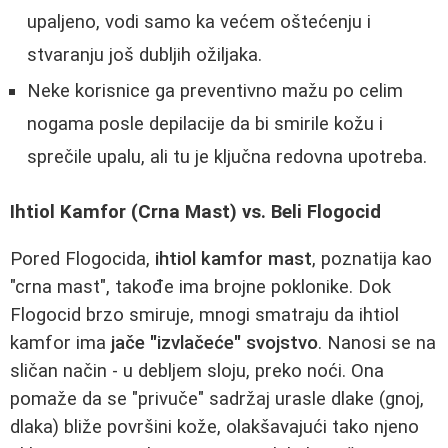
upaljeno, vodi samo ka većem oštećenju i
stvaranju još dubljih ožiljaka.
Neke korisnice ga preventivno mažu po celim
nogama posle depilacije da bi smirile kožu i
sprečile upalu, ali tu je ključna redovna upotreba.
Ihtiol Kamfor (Crna Mast) vs. Beli Flogocid
Pored Flogocida,
ihtiol kamfor mast
, poznatija kao
"crna mast", takođe ima brojne poklonike. Dok
Flogocid brzo smiruje, mnogi smatraju da ihtiol
kamfor ima
jače "izvlačeće" svojstvo
. Nanosi se na
sličan način - u debljem sloju, preko noći. Ona
pomaže da se "privuče" sadržaj urasle dlake (gnoj,
dlaka) bliže površini kože, olakšavajući tako njeno