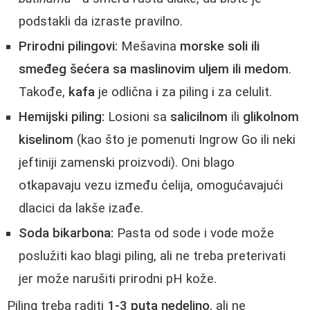
podstakli da izraste pravilno.
Prirodni pilingovi:
Mešavina
morske soli ili
smeđeg šećera sa maslinovim uljem ili medom
.
Takođe,
kafa
je odlična i za piling i za celulit.
Hemijski piling:
Losioni sa
salicilnom
ili
glikolnom
kiselinom
(kao što je pomenuti Ingrow Go ili neki
jeftiniji zamenski proizvodi). Oni blago
otkapavaju vezu između ćelija, omogućavajući
dlacici da lakše izađe.
Soda bikarbona:
Pasta od sode i vode može
poslužiti kao blagi piling, ali ne treba preterivati
jer može narušiti prirodni pH kože.
Piling treba raditi
1-3 puta nedeljno
, ali ne