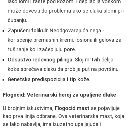
lako lomi i raste pod kožom. I depilacija voskom
može dovesti do problema ako se dlaka slomi pri
čupanju.
Zapušeni folikuli:
Neodgovarajuća nega -
korišćenje premasnih kremi, losiona ili gelova za
tuširanje koji začepljuju pore.
Odsustvo redovnog pilinga:
Sloj mrtvih ćelija
kože sprečava dlaku da probije put na površinu.
Genetska predispozicija i tip kože.
Flogocid: Veterinarski heroj za upaljene dlake
U brojnim iskustvima,
Flogocid mast
se pojavljuje
kao prva linija odbrane. Ova veterinarska mast, koja
se lako nabavlja, ima izuzetno upaljajuće i