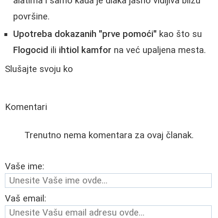
alatima i samo kada je dlaka jasno vidljiva blizu
površine.
Upotreba dokazanih "prve pomoći"
kao što su
Flogocid
ili
ihtiol kamfor
na već upaljena mesta.
Slušajte svoju ko
Komentari
Trenutno nema komentara za ovaj članak.
Vaše ime:
Vaš email: