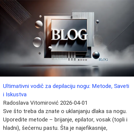
Ultimativni vodič za depilaciju nogu: Metode, Saveti
i Iskustva
Radoslava Vitomirović
2026-04-01
Sve što treba da znate o uklanjanju dlaka sa nogu.
Uporedite metode – brijanje, epilator, vosak (topli i
hladni), šećernu pastu. Šta je najefikasnije,