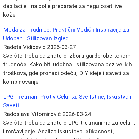
depilacije i najbolje preparate za negu osetljive
kože.
Moda za Trudnice: Praktični Vodič i Inspiracija za
Udoban i Stilizovan Izgled
Radeta Vidičević
2026-03-27
Sve što treba da znate o izboru garderobe tokom
trudnoće. Kako biti udobna i stilizovana bez velikih
troškova, gde pronaći odeću, DIY ideje i saveti za
kombinovanje.
LPG Tretmani Protiv Celulita: Sve Istine, Iskustva i
Saveti
Radoslava Vitomirović
2026-03-24
Sve što treba da znate o LPG tretmanima za celulit
i mršavljenje. Analiza iskustava, efikasnost,