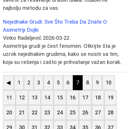
najbolju metodu za vas.
Nejednake Grudi: Sve Što Treba Da Znate O
Asimetriji Dojki
Vinko Radeljević
2026-03-22
Asimetrija grudi je čest fenomen. Otkrijte šta je
uzrok nejednakim grudima, kako se nositi sa tim,
koja su rešenja i zašto je prihvatanje važan korak.
◀
1
2
3
4
5
6
7
8
9
10
11
12
13
14
15
16
17
18
19
20
21
22
23
24
25
26
27
28
29
30
31
32
33
34
35
36
37