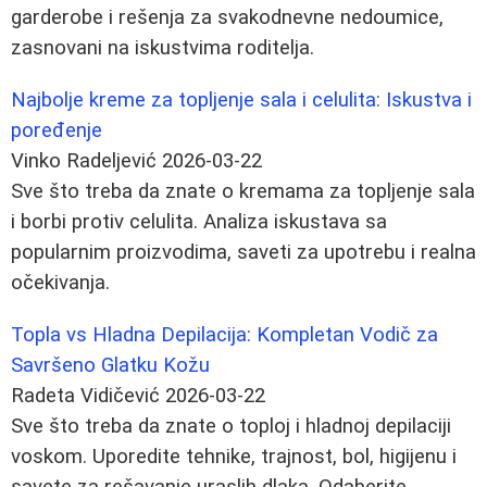
garderobe i rešenja za svakodnevne nedoumice,
zasnovani na iskustvima roditelja.
Najbolje kreme za topljenje sala i celulita: Iskustva i
poređenje
Vinko Radeljević
2026-03-22
Sve što treba da znate o kremama za topljenje sala
i borbi protiv celulita. Analiza iskustava sa
popularnim proizvodima, saveti za upotrebu i realna
očekivanja.
Topla vs Hladna Depilacija: Kompletan Vodič za
Savršeno Glatku Kožu
Radeta Vidičević
2026-03-22
Sve što treba da znate o toploj i hladnoj depilaciji
voskom. Uporedite tehnike, trajnost, bol, higijenu i
savete za rešavanje uraslih dlaka. Odaberite