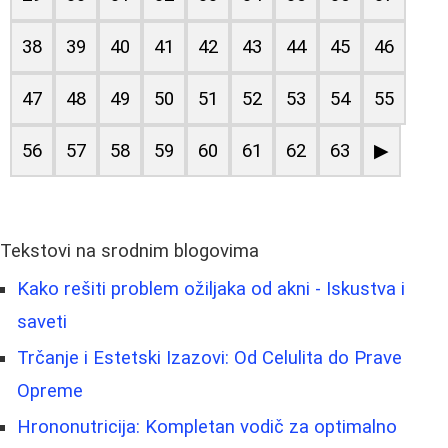
38
39
40
41
42
43
44
45
46
47
48
49
50
51
52
53
54
55
56
57
58
59
60
61
62
63
▶
Tekstovi na srodnim blogovima
Kako rešiti problem ožiljaka od akni - Iskustva i
saveti
Trčanje i Estetski Izazovi: Od Celulita do Prave
Opreme
Hrononutricija: Kompletan vodič za optimalno