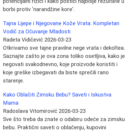
potencijalni rizici i kako postići najbolje rezultate u
borbi protiv 'narandžine kore'.
Tajna Lijepe i Njegovane Kože Vrata: Kompletan
Vodič za Očuvanje Mladosti
Radeta Vidičević
2026-03-23
Otkrivamo sve tajne pravilne nege vrata i dekoltea.
Saznajte zašto je ova zona toliko osetljiva, kako je
negovati svakodnevno, koje proizvode koristiti i
koje greške izbegavati da biste sprečili rano
starenje.
Kako Oblačiti Zimsku Bebu? Saveti i Iskustva
Mama
Radoslava Vitomirović
2026-03-23
Sve što treba da znate o odabiru odeće za zimsku
bebu. Praktični saveti o oblačenju, kupovini