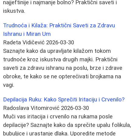
najjeftinije i najmanje bolno? Praktični saveti i
iskustva.
Trudnoća i Kilaža: Praktični Saveti za Zdravu
Ishranu i Miran Um
Radeta Vidičević
2026-03-30
Saznajte kako da upravljate kilažom tokom
trudnoće kroz iskustva drugih majki. Praktični
saveti za zdravu ishranu na poslu, brze i zdrave
obroke, te kako se ne opterećivati brojkama na
vagi.
Depilacija Ruku: Kako Sprečiti Iritaciju i Crvenilo?
Radoslava Vitomirović
2026-03-30
Muči vas iritacija i crvenilo na rukama posle
depilacije? Saznajte kako da sprečite upalu folikula,
bubuljice i urastanje dlaka. Uporedite metode