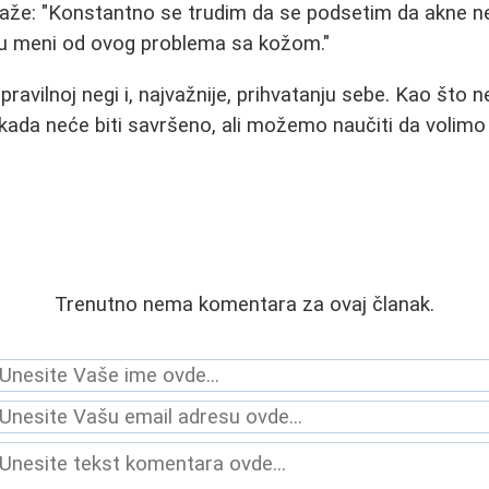
aže: "Konstantno se trudim da se podsetim da akne n
 u meni od ovog problema sa kožom."
, pravilnoj negi i, najvažnije, prihvatanju sebe. Kao što 
kada neće biti savršeno, ali možemo naučiti da volimo
Trenutno nema komentara za ovaj članak.