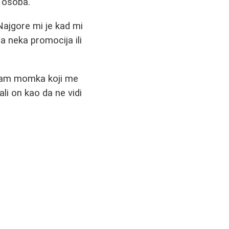
a osoba.
Najgore mi je kad mi
 neka promocija ili
imam momka koji me
li on kao da ne vidi