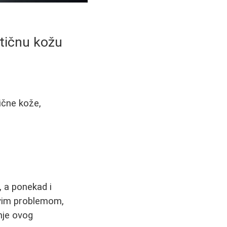
atičnu kožu
ične kože,
 a ponekad i
ovim problemom,
nje ovog