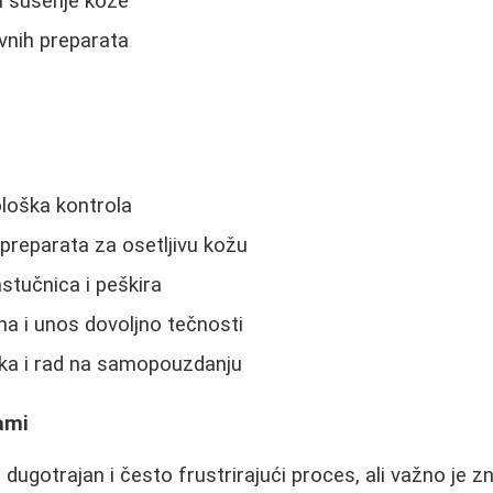
i sušenje kože
vnih preparata
loška kontrola
 preparata za osetljivu kožu
stučnica i peškira
na i unos dovoljno tečnosti
ka i rad na samopouzdanju
ami
ugotrajan i često frustrirajući proces, ali važno je zn