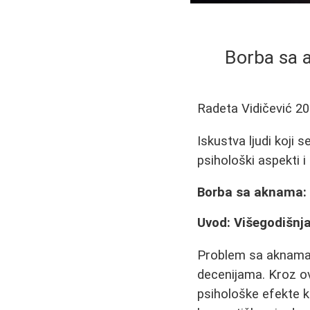
Borba sa a
Radeta Vidičević
20
Iskustva ljudi koji
psihološki aspekti 
Borba sa aknama: 
Uvod: Višegodišnj
Problem sa aknama 
decenijama. Kroz ov
psihološke efekte 