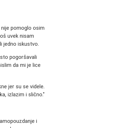
 nije pomoglo osim
 još uvek nisam
i jedno iskustvo.
esto pogoršavali
slim da mi je lice
ne jer su se videle.
, izlazim i slično."
 samopouzdanje i