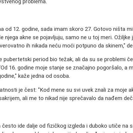
vstvenog problema.
a od 12. godine, sada imam skoro 27. Gotovo ništa mi
le njega akne se pojavljuju, samo ne u toj meri. Ožiljke
 verovatno ih nikada neću moći potpuno da skinem," del
e pubertetski period bio težak, ali da su se problemi č
"Od 16. godine moje stanje se značajno pogoršalo, a mi
 godine," kaže jedna od osoba.
jatnosti je čest: "Kod mene su svi uvek znali za moje ak
akrijem, ali me to nikad nije sprečavalo da nađem dečka
esto ide dalje od fizičkog izgleda i duboko utiče na