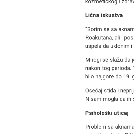
kozmetičkog i zdra
Lična iskustva
"Borim se sa aknam
Roakutana, ali i pos
uspela da uklonim i
Mnogi se slažu da j
nakon tog perioda. 
bilo najgore do 19.
Osećaj stida i nepri
Nisam mogla da ih s
Psihološki uticaj
Problem sa aknama č