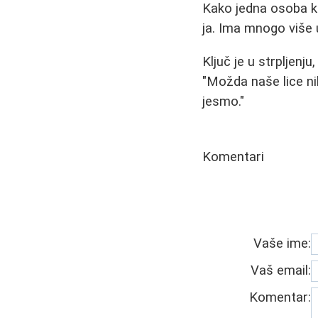
Kako jedna osoba k
ja. Ima mnogo više
Ključ je u strpljenju
"Možda naše lice ni
jesmo."
Komentari
Vaše ime:
Vaš email:
Komentar: