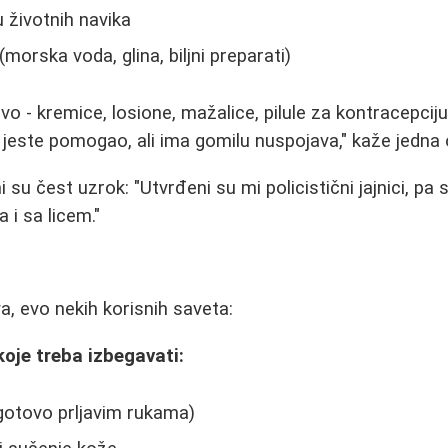
 životnih navika
orska voda, glina, biljni preparati)
o - kremice, losione, mažalice, pilule za kontracepciju.
jeste pomogao, ali ima gomilu nuspojava," kaže jedna
u čest uzrok: "Utvrđeni su mi policistični jajnici, pa 
i sa licem."
, evo nekih korisnih saveta:
koje treba izbegavati:
gotovo prljavim rukama)