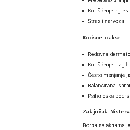
Preterano pranje 
Korišćenje agresi
Stres i nervoza
Korisne prakse:
Redovna dermato
Korišćenje blagih
Često menjanje ja
Balansirana ishra
Psihološka podrš
Zaključak: Niste s
Borba sa aknama je d