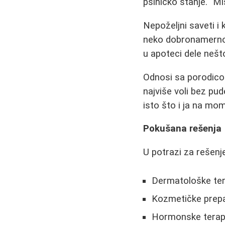
psihičko stanje. "Mi
Nepoželjni saveti i
neko dobronamerno i
u apoteci dele nešt
Odnosi sa porodico
najviše voli bez pud
isto što i ja na mom 
Pokušana rešenja
U potrazi za rešen
Dermatološke tera
Kozmetičke prepara
Hormonske terapij