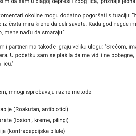
slim da sam u blagoj depresiji zbog lica," priznaje jedn
 komentari okoline mogu dodatno pogoršati situaciju: "
z čista mira krene da deli savete. Kada god negde ima
o, mene nađu da smaraju."
m i partnerima takođe igraju veliku ulogu: "Srećom, 
era. U početku sam se plašila da me vidi i ne pobegne, a
licu."
jem, mnogi isprobavaju razne metode:
pije (Roakutan, antibiotici)
te (losioni, kreme, pilingi)
e (kontracepcijske pilule)