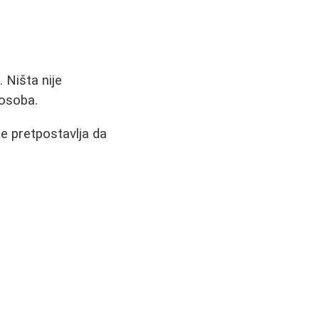
 Ništa nije
 osoba.
se pretpostavlja da