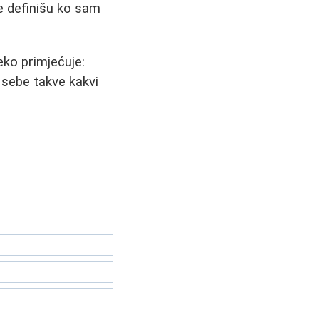
e definišu ko sam
neko primjećuje:
 sebe takve kakvi