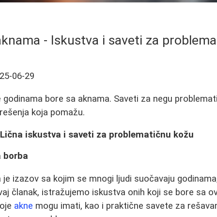
knama - Iskustva i saveti za problem
25-06-29
 se godinama bore sa aknama. Saveti za negu problemat
i rešenja koja pomažu.
Lična iskustva i saveti za problematičnu kožu
a borba
je izazov sa kojim se mnogi ljudi suočavaju godinama,
aj članak, istražujemo iskustva onih koji se bore sa 
koje
akne
mogu imati, kao i praktične savete za rešava