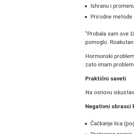
Ishranu i promenu
Prirodne metode (m
"Probala sam sve živ
pomoglo. Roakutan 
Hormonski problemi s
zato imam problema 
Praktični saveti
Na osnovu iskustava
Negativni obrasci 
Čačkanje lica (po