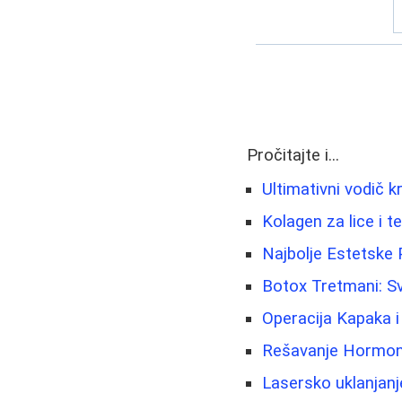
Pročitajte i...
Ultimativni vodič k
Kolagen za lice i t
Najbolje Estetske 
Botox Tretmani: Sv
Operacija Kapaka 
Rešavanje Hormonsk
Lasersko uklanjanje