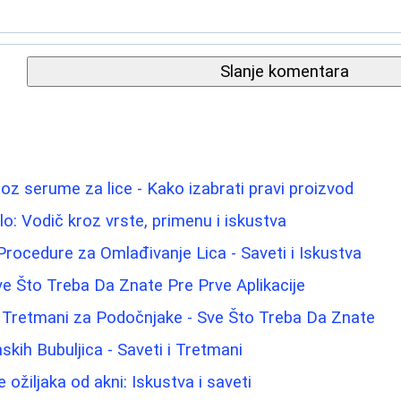
Slanje komentara
roz serume za lice - Kako izabrati pravi proizvod
elo: Vodič kroz vrste, primenu i iskustva
Procedure za Omlađivanje Lica - Saveti i Iskustva
e Što Treba Da Znate Pre Prve Aplikacije
i Tretmani za Podočnjake - Sve Što Treba Da Znate
ih Bubuljica - Saveti i Tretmani
 ožiljaka od akni: Iskustva i saveti