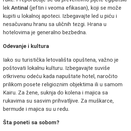
lek
Antinal
(jeftin i veoma efikasan), koji se može
kupiti u lokalnoj apoteci. Izbegavajte led u piću i
nesačuvanu hranu sa uličnih tezgi. Hrana u
hotelovima je generalno bezbedna.
Odevanje i kultura
Iako su turistička letovališta opuštena, važno je
poštovati lokalnu kulturu. Izbegavajte suviše
otkrivenu odeću kada napuštate hotel, naročito
prilikom posete religioznim objektima ili u samom
Kairu. Za žene, suknja do kolena i majica sa
rukavima su sasvim prihvatljive. Za muškarce,
bermude i majica su u redu.
Šta poneti sa sobom?