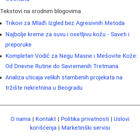
Tekstovi na srodnim blogovima
Trikovi za Mlađi Izgled bez Agresivnih Metoda
Najbolje kreme za suvu i osetljivu kožu - Saveti i
preporuke
Kompletan Vodič za Negu Masne i Mešovite Kože:
Od Dnevne Rutine do Savremenih Tretmana
Analiza uticaja velikih stambenih projekata na
tržište nekretnina u Beogradu
O nama
|
Kontakt
|
Politika privatnosti
|
Uslovi
korišćenja
|
Marketinški servisi