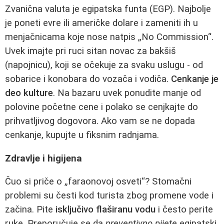
Zvanična valuta je egipatska funta (EGP). Najbolje
je poneti evre ili američke dolare i zameniti ih u
menjačnicama koje nose natpis „No Commission“.
Uvek imajte pri ruci sitan novac za bakšiš
(napojnicu), koji se očekuje za svaku uslugu - od
sobarice i konobara do vozača i vodiča.
Cenkanje je
deo kulture
. Na bazaru uvek ponudite manje od
polovine početne cene i polako se cenjkajte do
prihvatljivog dogovora. Ako vam se ne dopada
cenkanje, kupujte u fiksnim radnjama.
Zdravlje i higijena
Čuo si priče o „faraonovoj osveti“? Stomačni
problemi su česti kod turista zbog promene vode i
začina. Pite
isključivo flaširanu vodu
i često perite
ruke. Preporučuje se da
preventivno pijete
egipatski