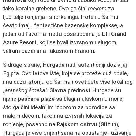
tako koralne grebene. Ovo ga čini
mekom
za
ljubitelje ronjenja i snorkelinga. Hoteli u Šarmu
često imaju fantastične bazenske komplekse, a
jedan od favorita među posetiocima je
LTi Grand
Azure Resort
, koji se hvali izvrsnom uslugom,
velikim bazenima i ukusnom hranom.
S druge strane,
Hurgada
nudi autentičniji doživljaj
Egipta. Ovo letovalište, koje se proteže duž obale,
ima dužu istoriju od Šarma i osetićete više lokalnog
„arapskog šmeka“
. Glavna prednost Hurgade su
njene
peščane plaže
sa blagim ulaskom u more,
što ga čini idealnijim izborom za porodice sa
malom decom. Iako ima izvrsnih lokacija za
ronjenje, posebno na
Rajskom ostrvu (Giftun)
,
Hurgada je više orijentisana na opuštanje i uživanje