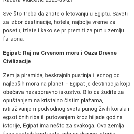
Sve što treba da znate o letovanju u Egiptu. Saveti
za izbor destinacije, hotela, najbolje vreme za
posetu, izlete i kako se pripremiti za put u zemlju
faraona.
Egipat: Raj na Crvenom moru i Oaza Drevne
Civilizacije
Zemlja piramida, beskrajnih pustinja i jednog od
najlepših mora na planeti - Egipat je destinacija koja
obećava nezaboravno iskustvo. Bilo da žudite za
opuštanjem na kristalno čistim plažama,
istraživanjem podvodnog sveta punog živih korala i
egzotičnih riba ili putovanjem kroz hiljade godina
istorije, Egipat ima nešto za svakoga. Ova zemlja
fascinantnih kontrasta, gde se drevna istorija