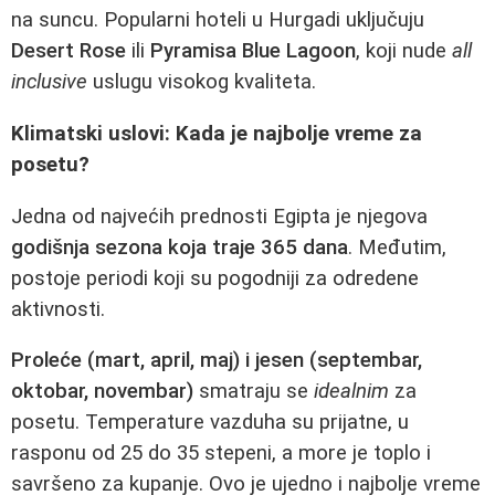
na suncu. Popularni hoteli u Hurgadi uključuju
Desert Rose
ili
Pyramisa Blue Lagoon
, koji nude
all
inclusive
uslugu visokog kvaliteta.
Klimatski uslovi: Kada je najbolje vreme za
posetu?
Jedna od najvećih prednosti Egipta je njegova
godišnja sezona koja traje 365 dana
. Međutim,
postoje periodi koji su pogodniji za odredene
aktivnosti.
Proleće (mart, april, maj) i jesen (septembar,
oktobar, novembar)
smatraju se
idealnim
za
posetu. Temperature vazduha su prijatne, u
rasponu od 25 do 35 stepeni, a more je toplo i
savršeno za kupanje. Ovo je ujedno i najbolje vreme