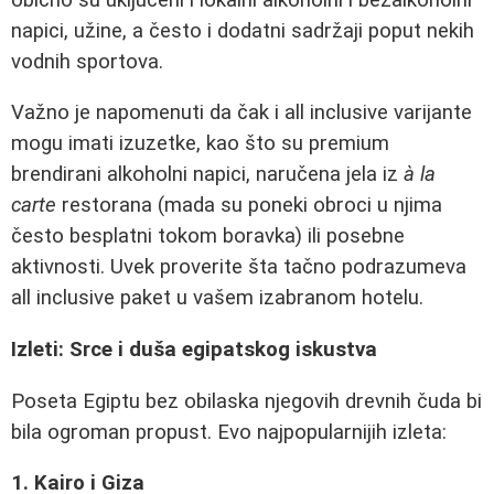
napici, užine, a često i dodatni sadržaji poput nekih
vodnih sportova.
Važno je napomenuti da čak i all inclusive varijante
mogu imati izuzetke, kao što su premium
brendirani alkoholni napici, naručena jela iz
à la
carte
restorana (mada su poneki obroci u njima
često besplatni tokom boravka) ili posebne
aktivnosti. Uvek proverite šta tačno podrazumeva
all inclusive paket u vašem izabranom hotelu.
Izleti: Srce i duša egipatskog iskustva
Poseta Egiptu bez obilaska njegovih drevnih čuda bi
bila ogroman propust. Evo najpopularnijih izleta:
1. Kairo i Giza