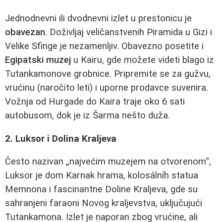
Jednodnevni ili dvodnevni izlet u prestonicu je
obavezan
. Doživljaj veličanstvenih Piramida u Gizi i
Velike Sfinge je nezamenljiv. Obavezno posetite i
Egipatski muzej
u Kairu, gde možete videti blago iz
Tutankamonove grobnice. Pripremite se za gužvu,
vrućinu (naročito leti) i uporne prodavce suvenira.
Vožnja od Hurgade do Kaira traje oko 6 sati
autobusom, dok je iz Šarma nešto duža.
2. Luksor i Dolina Kraljeva
Često nazivan „najvećim muzejem na otvorenom“,
Luksor je dom Karnak hrama, kolosálníh statua
Memnona i fascinantne Doline Kraljeva, gde su
sahranjeni faraoni Novog kraljevstva, uključujući
Tutankamona. Izlet je naporan zbog vrućine, ali