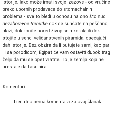
istorije. Iako može imati svoje izazove - od vrućine
preko upornih prodavaca do stomachalnih
problema - sve to bledí u odnosu na ono što nudi:
nezaboravne trenutke
dok se sunčate na peščanoj
plaži, dok ronite pored živopisnih korala ili dok
stojite u senci veličanstvenih piramida, osećajući
dah istorije. Bez obzira da li putujete sami, kao par
ili sa porodicom, Egipat će vam ostaviti dubok trag i
želju da mu se opet vratite. To je zemlja koja ne
prestaje da fascinira.
Komentari
Trenutno nema komentara za ovaj članak.