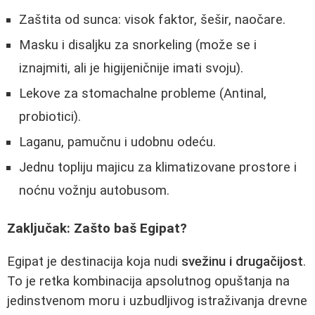
Zaštita od sunca: visok faktor, šešir, naočare.
Masku i disaljku za snorkeling (može se i
iznajmiti, ali je higijeničnije imati svoju).
Lekove za stomachalne probleme (Antinal,
probiotici).
Laganu, pamučnu i udobnu odeću.
Jednu topliju majicu za klimatizovane prostore i
noćnu vožnju autobusom.
Zaključak: Zašto baš Egipat?
Egipat je destinacija koja nudi
svežinu i drugačijost
.
To je retka kombinacija apsolutnog opuštanja na
jedinstvenom moru i uzbudljivog istraživanja drevne