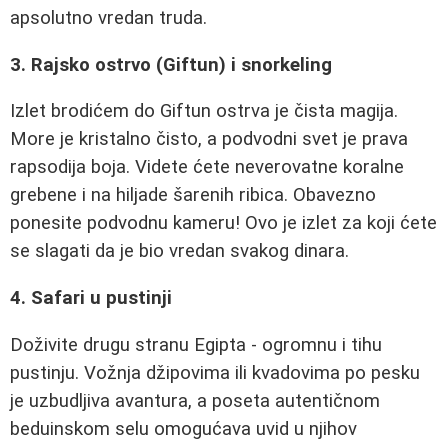
apsolutno vredan truda.
3. Rajsko ostrvo (Giftun) i snorkeling
Izlet brodićem do Giftun ostrva je čista magija.
More je kristalno čisto, a podvodni svet je prava
rapsodija boja. Videte ćete neverovatne koralne
grebene i na hiljade šarenih ribica. Obavezno
ponesite podvodnu kameru! Ovo je izlet za koji ćete
se slagati da je bio vredan svakog dinara.
4. Safari u pustinji
Doživite drugu stranu Egipta - ogromnu i tihu
pustinju. Vožnja džipovima ili kvadovima po pesku
je uzbudljiva avantura, a poseta autentičnom
beduinskom selu omogućava uvid u njihov