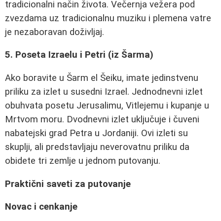
tradicionalni način života. Večernja vežera pod
zvezdama uz tradicionalnu muziku i plemena vatre
je nezaboravan doživljaj.
5. Poseta Izraelu i Petri (iz Šarma)
Ako boravite u Šarm el Šeiku, imate jedinstvenu
priliku za izlet u susedni Izrael. Jednodnevni izlet
obuhvata posetu Jerusalimu, Vitlejemu i kupanje u
Mrtvom moru. Dvodnevni izlet uključuje i čuveni
nabatejski grad Petra u Jordaniji. Ovi izleti su
skuplji, ali predstavljaju neverovatnu priliku da
obidete tri zemlje u jednom putovanju.
Praktični saveti za putovanje
Novac i cenkanje