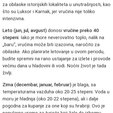
za obilaske istorijskih lokaliteta u unutrašnjosti, kao
što su Luksor i Karnak, jer vrućina nije toliko
intenzivna.
Leto (jun, jul, avgust)
donosi
vrućine preko 40
stepeni
. Iako je more neverovatno toplo, nalik na
„baru“, vrućina može biti izazovna, naročito za
obilaske. Ako planirate letovanje u ovom periodu,
budite spremni na rano ustajanje za izlete i provode
većinu dana u hladovini ili vodi. Noćni život je tada
življi.
Zima (decembar, januar, februar)
je blaga, sa
temperaturama vazduha oko 20-25 stepeni. Voda u
moru je hladnija (oko 20-22 stepena), ali i dalje
pogodna za kupanje za one koji su hrabriji. Ovo je
popularno vreme za turiste koji žele da izbegnu