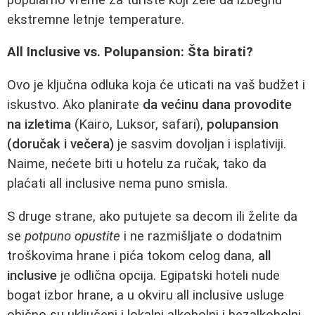
ekstremne letnje temperature.
All Inclusive vs. Polupansion: Šta birati?
Ovo je ključna odluka koja će uticati na vaš budžet i
iskustvo. Ako planirate
da većinu dana provodite
na izletima
(Kairo, Luksor, safari),
polupansion
(doručak i večera)
je sasvim dovoljan i isplativiji.
Naime, nećete biti u hotelu za ručak, tako da
plaćati all inclusive nema puno smisla.
S druge strane, ako putujete sa decom ili želite da
se
potpuno opustite
i ne razmišljate o dodatnim
troškovima hrane i pića tokom celog dana,
all
inclusive
je odlična opcija. Egipatski hoteli nude
bogat izbor hrane, a u okviru all inclusive usluge
obično su uključeni i lokalni alkoholni i bezalkoholni