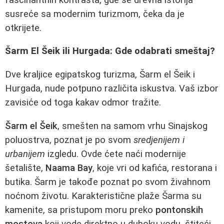
susreće sa modernim turizmom, čeka da je
otkrijete.
Šarm El Šeik ili Hurgada: Gde odabrati smeštaj?
Dve kraljice egipatskog turizma, Šarm el Šeik i
Hurgada, nude potpuno različita iskustva. Vaš izbor
zavisiće od toga kakav odmor tražite.
Šarm el Šeik
, smešten na samom vrhu Sinajskog
poluostrva, poznat je po svom
sredjenijem i
urbanijem
izgledu. Ovde ćete naći modernije
šetalište,
Naama Bay
, koje vri od kafića, restorana i
butika. Šarm je takođe poznat po svom živahnom
noćnom životu. Karakteristične plaže Šarma su
kamenite, sa pristupom moru preko
pontonskih
mostova
koji vode direktno u duboku vodu, štiteći