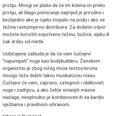
prstiju. Mnogi se plaše da će im kolena ići preko
prstiju, ali blago pomicanje naprijed je prirodno i
bezbjedno ako je cijelo stopalo na podu i ako se
težina ravnomjerno distribuira. Za dodatni otpor
možete koristiti sopstvenu težinu, bučice, sipku ili
čak dršku od metle.
Uobičajena zabluda je da će vam čučnjevi
"napumpati" noge kao bodybuilderu. Ženskom
organizmu je zbog nižeg nivoa testosterona
mnogo teže dobiti takvu muskuloznu masu.
Čučnjevi će vam, zapravo, zategnuti i oblikovati
noge i zadnjicu, a ako želite smanjiti masne
naslage, neophodno je kombinovati ih sa kardio
vježbama i pravilnom ishranom.