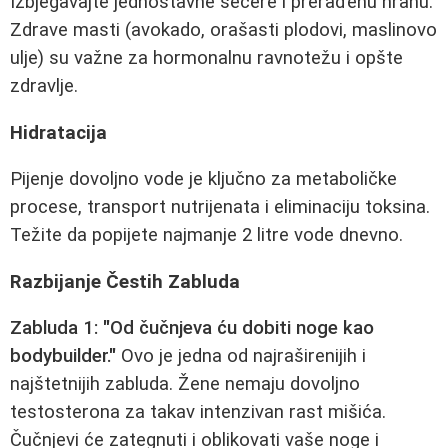
Izbjegavajte jednostavne šećere i prerađenu hranu.
Zdrave masti (avokado, orašasti plodovi, maslinovo
ulje) su važne za hormonalnu ravnotežu i opšte
zdravlje.
Hidratacija
Pijenje dovoljno vode je ključno za metaboličke
procese, transport nutrijenata i eliminaciju toksina.
Težite da popijete najmanje 2 litre vode dnevno.
Razbijanje Čestih Zabluda
Zabluda 1: "Od čučnjeva ću dobiti noge kao
bodybuilder."
Ovo je jedna od najraširenijih i
najštetnijih zabluda. Žene nemaju dovoljno
testosterona za takav intenzivan rast mišića.
Čučnjevi će zategnuti i oblikovati vaše noge i