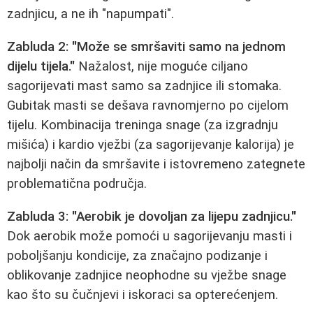
zadnjicu, a ne ih "napumpati".
Zabluda 2: "Može se smršaviti samo na jednom
dijelu tijela."
Nažalost, nije moguće ciljano
sagorijevati mast samo sa zadnjice ili stomaka.
Gubitak masti se dešava ravnomjerno po cijelom
tijelu. Kombinacija treninga snage (za izgradnju
mišića) i kardio vježbi (za sagorijevanje kalorija) je
najbolji način da smršavite i istovremeno zategnete
problematična područja.
Zabluda 3: "Aerobik je dovoljan za lijepu zadnjicu."
Dok aerobik može pomoći u sagorijevanju masti i
poboljšanju kondicije, za značajno podizanje i
oblikovanje zadnjice neophodne su vježbe snage
kao što su čučnjevi i iskoraci sa opterećenjem.