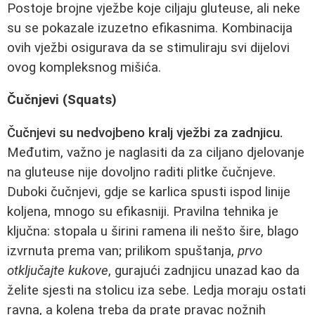
Postoje brojne vježbe koje ciljaju gluteuse, ali neke
su se pokazale izuzetno efikasnima. Kombinacija
ovih vježbi osigurava da se stimuliraju svi dijelovi
ovog kompleksnog mišića.
Čučnjevi (Squats)
Čučnjevi su nedvojbeno kralj vježbi za zadnjicu.
Međutim, važno je naglasiti da za ciljano djelovanje
na gluteuse nije dovoljno raditi plitke čučnjeve.
Duboki čučnjevi, gdje se karlica spusti ispod linije
koljena, mnogo su efikasniji. Pravilna tehnika je
ključna: stopala u širini ramena ili nešto šire, blago
izvrnuta prema van; prilikom spuštanja,
prvo
otključajte kukove
, gurajući zadnjicu unazad kao da
želite sjesti na stolicu iza sebe. Ledja moraju ostati
ravna, a kolena treba da prate pravac nožnih