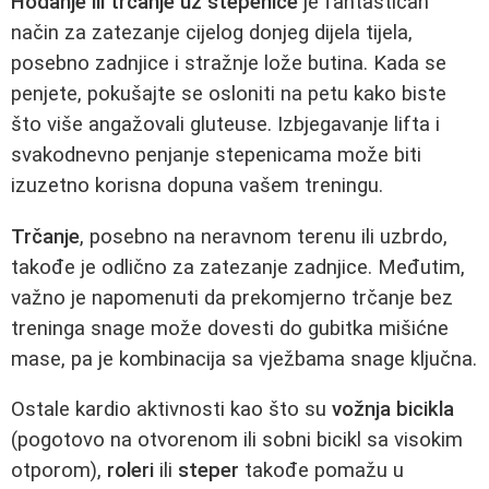
Hodanje ili trčanje uz stepenice
je fantastičan
način za zatezanje cijelog donjeg dijela tijela,
posebno zadnjice i stražnje lože butina. Kada se
penjete, pokušajte se osloniti na petu kako biste
što više angažovali gluteuse. Izbjegavanje lifta i
svakodnevno penjanje stepenicama može biti
izuzetno korisna dopuna vašem treningu.
Trčanje
, posebno na neravnom terenu ili uzbrdo,
takođe je odlično za zatezanje zadnjice. Međutim,
važno je napomenuti da prekomjerno trčanje bez
treninga snage može dovesti do gubitka mišićne
mase, pa je kombinacija sa vježbama snage ključna.
Ostale kardio aktivnosti kao što su
vožnja bicikla
(pogotovo na otvorenom ili sobni bicikl sa visokim
otporom),
roleri
ili
steper
takođe pomažu u