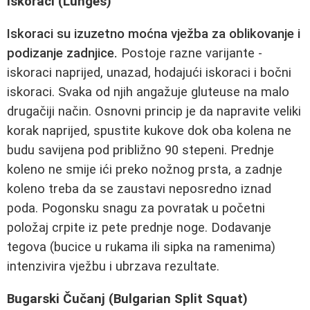
Iskoraci (Lunges)
Iskoraci su izuzetno moćna vježba za oblikovanje i
podizanje zadnjice.
Postoje razne varijante -
iskoraci naprijed, unazad, hodajući iskoraci i bočni
iskoraci. Svaka od njih angažuje gluteuse na malo
drugačiji način. Osnovni princip je da napravite veliki
korak naprijed, spustite kukove dok oba kolena ne
budu savijena pod približno 90 stepeni. Prednje
koleno ne smije ići preko nožnog prsta, a zadnje
koleno treba da se zaustavi neposredno iznad
poda. Pogonsku snagu za povratak u početni
položaj crpite iz pete prednje noge. Dodavanje
tegova (bucice u rukama ili sipka na ramenima)
intenzivira vježbu i ubrzava rezultate.
Bugarski Čučanj (Bulgarian Split Squat)