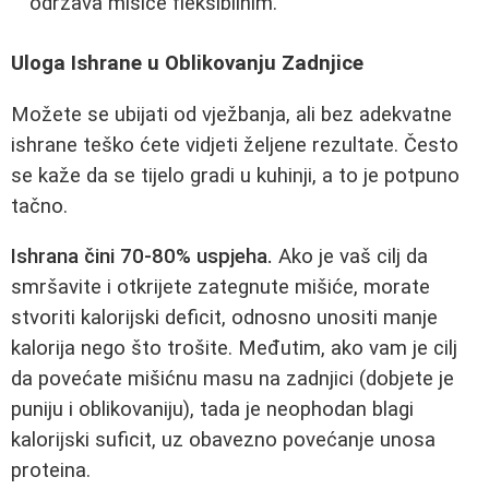
održava mišiće fleksibilnim.
Uloga Ishrane u Oblikovanju Zadnjice
Možete se ubijati od vježbanja, ali bez adekvatne
ishrane teško ćete vidjeti željene rezultate. Često
se kaže da se tijelo gradi u kuhinji, a to je potpuno
tačno.
Ishrana čini 70-80% uspjeha.
Ako je vaš cilj da
smršavite i otkrijete zategnute mišiće, morate
stvoriti kalorijski deficit, odnosno unositi manje
kalorija nego što trošite. Međutim, ako vam je cilj
da povećate mišićnu masu na zadnjici (dobjete je
puniju i oblikovaniju), tada je neophodan blagi
kalorijski suficit, uz obavezno povećanje unosa
proteina.