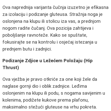
Ova naprednija varijanta čučnja izuzetno je efikasna
za izolaciju i podizanje gluteusa. Stražnja noga je
oslonjena na klupu ili stolicu iza vas, a prednjom
nogom radite čučanj. Ova pozicija zahtijeva i
poboljšanje ravnoteže. Kako se spuštate,
fokusirajte se na kontrolu i osjećaj istezanja u
prednjem butu i zadnjici.
Podizanje Zdjice u Ležećem Položaju (Hip
Thrust)
Ova vježba je pravo otkriće za one koji žele da
naglase gornji dio i oblik zadnjice. Leđima
oslonjenim na klupu ili podu, s nogama savijenim u
kolenima, podižete kukove prema plafonu,
maksimalno stežući gluteuse na vrhu pokreta.