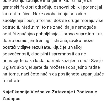
oblikovanju zadnjice ima genetika. Istina je da
genetski faktori određuju osnovni oblik i potencijal
za rast mišića. Neke osobe imaju prirodno
zaobljeniju i puniju formu, dok se druge moraju više
potruditi. Međutim, to ne znači da je nemoguće
postići značajno poboljšanje. Upravo suprotno - uz
dobro osmišljen trening i ishranu,
svako može
postići vidljive rezultate
. Ključ je u vašoj
posvećenosti, disciplini i spremnosti da ne
odustajete čak i kada napredak izgleda spor. Sve je
u glavi: ako vjerujete da možete i dosljedno radite
na tome, naći ćete način da postignete zapanjujuće
rezultate.
Najefikasnije Vježbe za Zatezanje i Podizanje
Zadnjice