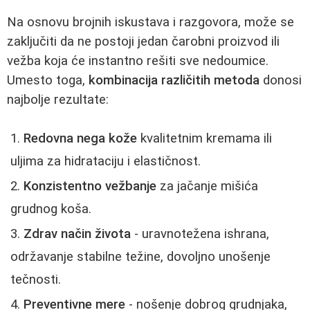
Na osnovu brojnih iskustava i razgovora, može se
zaključiti da ne postoji jedan čarobni proizvod ili
vežba koja će instantno rešiti sve nedoumice.
Umesto toga,
kombinacija različitih metoda
donosi
najbolje rezultate:
Redovna nega kože
kvalitetnim kremama ili
uljima za hidrataciju i elastičnost.
Konzistentno vežbanje
za jačanje mišića
grudnog koša.
Zdrav način života
- uravnotežena ishrana,
održavanje stabilne težine, dovoljno unošenje
tečnosti.
Preventivne mere
- nošenje dobrog grudnjaka,