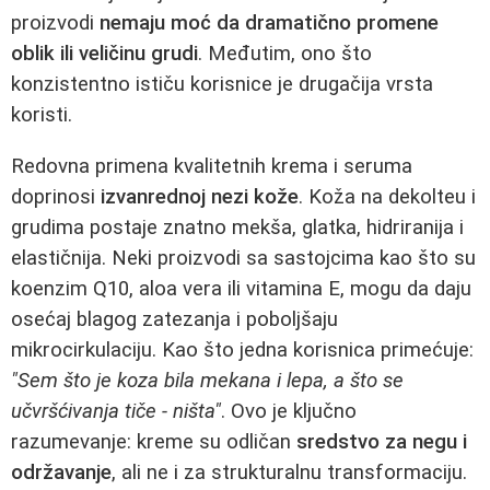
proizvodi
nemaju moć da dramatično promene
oblik ili veličinu grudi
. Međutim, ono što
konzistentno ističu korisnice je drugačija vrsta
koristi.
Redovna primena kvalitetnih krema i seruma
doprinosi
izvanrednoj nezi kože
. Koža na dekolteu i
grudima postaje znatno mekša, glatka, hidriranija i
elastičnija. Neki proizvodi sa sastojcima kao što su
koenzim Q10, aloa vera ili vitamina E, mogu da daju
osećaj blagog zatezanja i poboljšaju
mikrocirkulaciju. Kao što jedna korisnica primećuje:
"Sem što je koza bila mekana i lepa, a što se
učvršćivanja tiče - ništa"
. Ovo je ključno
razumevanje: kreme su odličan
sredstvo za negu i
održavanje
, ali ne i za strukturalnu transformaciju.