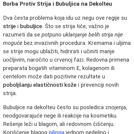
Borba Protiv Strija i Bubuljica na Dekolteu
Dva česta problema koja idu uz negu ove regije su
strije
i
bubuljice
. Što se strija tiče, važno je
razumeti da se
potpuno uklanjanje belih strija nije
moguće
bez invazivnih procedura. Kremama i uljima
se strije mogu ublažiti, hidrirati i učiniti manje
uočljivim, naročito u crvenoj fazi. Redovna primena
preparata bogatih vitaminom E, kolagenom ili
centelom može dati pozitivne rezultate u
poboljšanju elastičnosti kože
i prevenciji novih
strija.
Bubuljice na dekolteu često su posledica znojenja,
neodgovarajuće nege ili reakcije na kosmetiku.
Rešenje leži u blagom, ali redovnom čišćenju.
Korišćenje blagog
pilinga
jednom nedeljno i