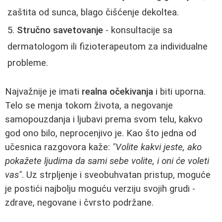
zaštita od sunca, blago čišćenje dekoltea.
Stručno savetovanje
- konsultacije sa
dermatologom ili fizioterapeutom za individualne
probleme.
Najvažnije je imati
realna očekivanja
i biti uporna.
Telo se menja tokom života, a negovanje
samopouzdanja i ljubavi prema svom telu, kakvo
god ono bilo, neprocenjivo je. Kao što jedna od
učesnica razgovora kaže:
"Volite kakvi jeste, ako
pokažete ljudima da sami sebe volite, i oni će voleti
vas"
. Uz strpljenje i sveobuhvatan pristup, moguće
je postići najbolju moguću verziju svojih grudi -
zdrave, negovane i čvrsto podržane.