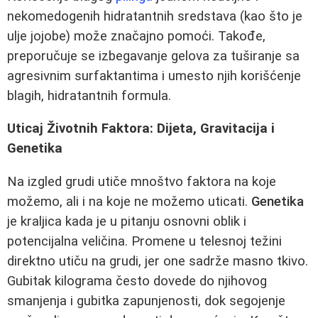
nekomedogenih hidratantnih sredstava (kao što je
ulje jojobe) može značajno pomoći. Takođe,
preporučuje se izbegavanje gelova za tuširanje sa
agresivnim surfaktantima i umesto njih korišćenje
blagih, hidratantnih formula.
Uticaj Životnih Faktora: Dijeta, Gravitacija i
Genetika
Na izgled grudi utiče mnoštvo faktora na koje
možemo, ali i na koje ne možemo uticati.
Genetika
je kraljica kada je u pitanju osnovni oblik i
potencijalna veličina. Promene u telesnoj težini
direktno utiču na grudi, jer one sadrže masno tkivo.
Gubitak kilograma često dovede do njihovog
smanjenja i gubitka zapunjenosti, dok segojenje