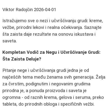
Viktor Radojčin
2026-04-01
Istražujemo sve o nezi i učvršćivanju grudi: kreme,
vežbe, prirodni lekovi i realna očekivanja. Saznajte
šta zaista daje rezultate na osnovu iskustava i
saveta.
Kompletan Vodič za Negu i Učvršćivanje Grudi:
Šta Zaista Deluje?
Pitanje nege i učvršćivanja grudi jedna je od
najčešćih tema među ženama svih generacija. Želja
za čvrstim, podignutim i negovanim grudima
prirodna je, a ponuda proizvoda i saveta je
ogromna - od raznih krema, gelova i seruma, preko
tableta, do prirodnih obloga i specifičnih vežbi.