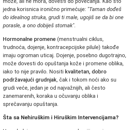
može, ali ne mora, dovesti do povećanja. Kao što
jedna korisnica ironično primećuje:
"Taman dođeš
do idealnog struka, grudi ti male, ugojiš se da bi one
porasle, a ono dobiješ stomak"
.
Hormonalne promene
(menstrualni ciklus,
trudnoća, dojenje, kontracepcijske pilule) takođe
imaju ogroman uticaj. Dojenje, posebno dugotrajno,
može dovesti do opuštanja kože i promene oblika,
iako to nije pravilo. Nositi
kvalitetan, dobro
podržavajući grudnjak
, čak i tokom noći ako su
grudi veće, jedan je od najvažnijih, ali često
zanemarenih, koraka u očuvanju oblika i
sprečavanju opuštanja.
Šta sa Nehiruškim i Hiruškim Intervencijama?