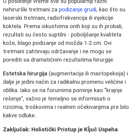
U poslednje vreme sve su popularniji razni
nehirurški tretmani za
podizanje grudi
, kao što su
laserski tretmani, radiofrekvencija ili injekcije
koktela. Prema iskustvima onih koji su ih probali,
rezultati su često suptilni - poboljšanje kvaliteta
kože, blago podizanje od možda 1-2 cm. Ovi
tretmani zahtevaju održavanje i ne mogu se
porediti sa dramatičnim rezultatima hirurgije.
Estetska hirurgija
(augmentacija ili mastopeksija) i
dalje je jedini način za radikalnu promenu veličine i
oblika. Iako se na forumima pominje kao "krajnje
rešenje", važno je temeljno se informisati o
rizicima, troškovima i realnim očekivanjima pre bilo
kakve odluke.
Zaključak: Holistički Pristup je Kĺjuč Uspeha