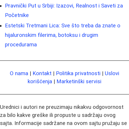
Pravnički Put u Srbiji: Izazovi, Realnost i Saveti za
Početnike
Estetski Tretmani Lica: Sve što treba da znate o
hijaluronskim filerima, botoksu i drugim
procedurama
O nama
|
Kontakt
|
Politika privatnosti
|
Uslovi
korišćenja
|
Marketinški servisi
Urednici i autori ne preuzimaju nikakvu odgovornost
za bilo kakve greške ili propuste u sadržaju ovog
sajta. Informacije sadržane na ovom sajtu pružaju se