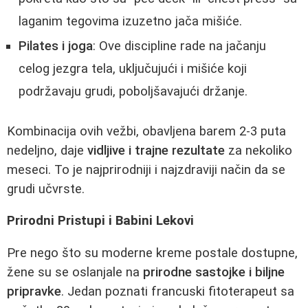
laganim tegovima izuzetno jača mišiće.
Pilates i joga
: Ove discipline rade na jačanju
celog jezgra tela, uključujući i mišiće koji
podržavaju grudi, poboljšavajući držanje.
Kombinacija ovih vežbi, obavljena barem 2-3 puta
nedeljno, daje
vidljive i trajne rezultate
za nekoliko
meseci. To je najprirodniji i najzdraviji način da se
grudi učvrste.
Prirodni Pristupi i Babini Lekovi
Pre nego što su moderne kreme postale dostupne,
žene su se oslanjale na
prirodne sastojke i biljne
pripravke
. Jedan poznati francuski fitoterapeut sa