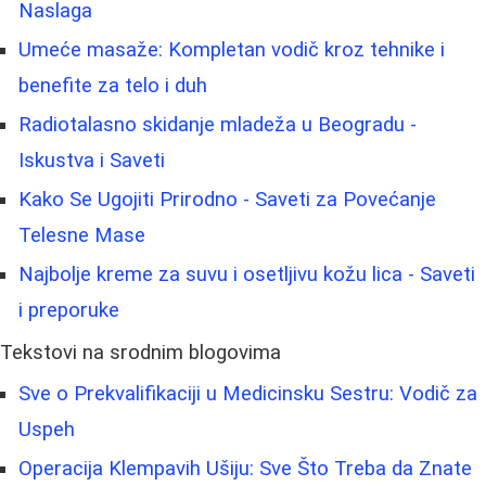
Naslaga
Umeće masaže: Kompletan vodič kroz tehnike i
benefite za telo i duh
Radiotalasno skidanje mladeža u Beogradu -
Iskustva i Saveti
Kako Se Ugojiti Prirodno - Saveti za Povećanje
Telesne Mase
Najbolje kreme za suvu i osetljivu kožu lica - Saveti
i preporuke
Tekstovi na srodnim blogovima
Sve o Prekvalifikaciji u Medicinsku Sestru: Vodič za
Uspeh
Operacija Klempavih Ušiju: Sve Što Treba da Znate