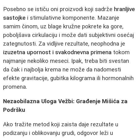
Posebno se ističu oni proizvodi koji sadrže
hranljive
sastojke
i stimulativne komponente. Mazanje
samim činom, uz blage kružne pokrete ka gore,
poboljšava cirkulaciju i može dati subjektivni osećaj
zategnutosti. Za vidljive rezultate, neophodna je
izuzetna upornost i svakodnevna primena
tokom
najmanje nekoliko meseci. Ipak, treba biti svestan
da čak i najbolja krema ne može da nadomesti
efekte gravitacije, gubitka kilograma ili hormonalnih
promena.
Nezaobilazna Uloga Vežbi: Građenje Mišića za
Podršku
Ako tražite metod koji zaista daje rezultate u
podizanju i oblikovanju grudi, odgovor leži u