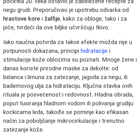
početka 20. veka ostavio je zabeležene recepte za
negu grudi. Preporučivao je upotrebu odvarka od
hrastove kore
i
žalfije
, kako za obloge, tako i za
piće, tvrdeći da ove biljke učvršćuju tkivo.
Iako naučna potvrda za takve efekte možda nije u
potpunosti dokazana, principi
hidratacije
i
stimulacije kože oblozima su poznati. Mnoge žene i
danas koriste prirodne maske za dekolte: od
belanca i limuna za zatezanje, jagoda za negu, ili
bademovog ulja za hidrataciju. Ključna stavka ovih
rituala je posvećenost i redovnost. Hladna obrada,
poput tusiranja hladnom vodom ili polivanja grudiju
kockicama leda, takođe se pominje kao efikasan
način za poboljšanje mikrocirkulacije i trenutno
zatezanje kože.