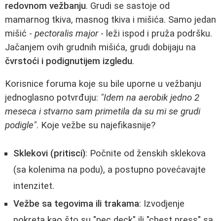
redovnom vežbanju
. Grudi se sastoje od
mamarnog tkiva, masnog tkiva i mišića. Samo jedan
mišić -
pectoralis major
- leži ispod i pruža podršku.
Jačanjem ovih grudnih mišića, grudi dobijaju na
čvrstoći i podignutijem izgledu
.
Korisnice foruma koje su bile uporne u vežbanju
jednoglasno potvrđuju:
"Idem na aerobik jedno 2
meseca i stvarno sam primetila da su mi se grudi
podigle"
. Koje vežbe su najefikasnije?
Sklekovi (pritisci)
: Počnite od ženskih sklekova
(sa kolenima na podu), a postupno povećavajte
intenzitet.
Vežbe sa tegovima ili trakama
: Izvodjenje
pokreta kao što su "pec deck" ili "chest press" sa