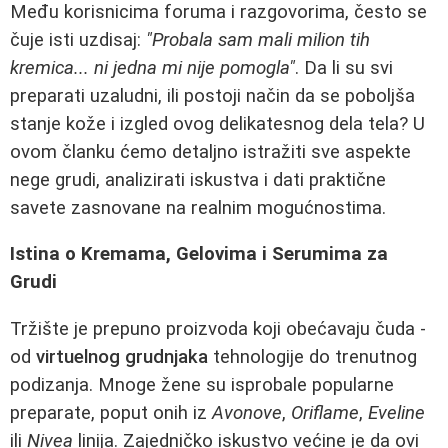
Među korisnicima foruma i razgovorima, često se
čuje isti uzdisaj:
"Probala sam mali milion tih
kremica... ni jedna mi nije pomogla"
. Da li su svi
preparati uzaludni, ili postoji način da se poboljša
stanje kože i izgled ovog delikatesnog dela tela? U
ovom članku ćemo detaljno istražiti sve aspekte
nege grudi, analizirati iskustva i dati praktične
savete zasnovane na realnim mogućnostima.
Istina o Kremama, Gelovima i Serumima za
Grudi
Tržište je prepuno proizvoda koji obećavaju čuda -
od
virtuelnog grudnjaka
tehnologije do trenutnog
podizanja. Mnoge žene su isprobale popularne
preparate, poput onih iz
Avonove
,
Oriflame
,
Eveline
ili
Nivea
linija. Zajedničko iskustvo većine je da ovi