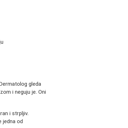
ju
 Dermatolog gleda
zom i neguju je. Oni
an i strpljiv.
e jedna od