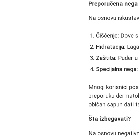
Preporučena nega 
Na osnovu iskustav
Čišćenje:
Dove sa
Hidratacija:
Lagan
Zaštita:
Puder u 
Specijalna nega:
Mnogi korisnici po
preporuku dermatolo
običan sapun dati ta
Šta izbegavati?
Na osnovu negativni