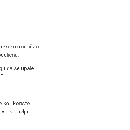
 neki kozmetičari
deljena:
gu da se upale i
."
 koji koriste
vi. Ispravlja