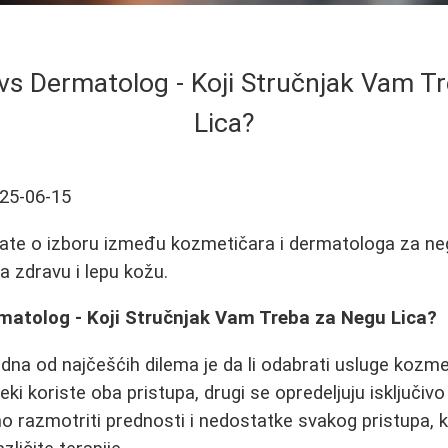
vs Dermatolog - Koji Stručnjak Vam T
Lica?
25-06-15
ate o izboru između kozmetičara i dermatologa za negu
a zdravu i lepu kožu.
matolog - Koji Stručnjak Vam Treba za Negu Lica?
edna od najčešćih dilema je da li odabrati usluge kozmet
ki koriste oba pristupa, drugi se opredeljuju isključiv
o razmotriti prednosti i nedostatke svakog pristupa, ka