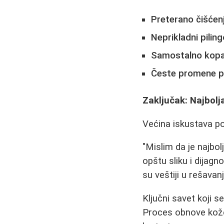
Preterano čišćenj
Neprikladni piling
Samostalno kopan
Česte promene p
Zaključak: Najbolj
Većina iskustava po
"Mislim da je najb
opštu sliku i dijag
su veštiji u rešavan
Ključni savet koji se
Proces obnove kože 