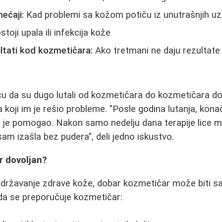
ećaji:
Kad problemi sa kožom potiču iz unutrašnjih u
toji upala ili infekcija kože
ltati kod kozmetičara:
Ako tretmani ne daju rezultate 
iču da su dugo lutali od kozmetičara do kozmetičara do
koji im je rešio probleme. "Posle godina lutanja, kon
 je pomogao. Nakon samo nedelju dana terapije lice mi 
sam izašla bez pudera", deli jedno iskustvo.
r dovoljan?
održavanje zdrave kože, dobar kozmetičar može biti sa
ada se preporučuje kozmetičar: