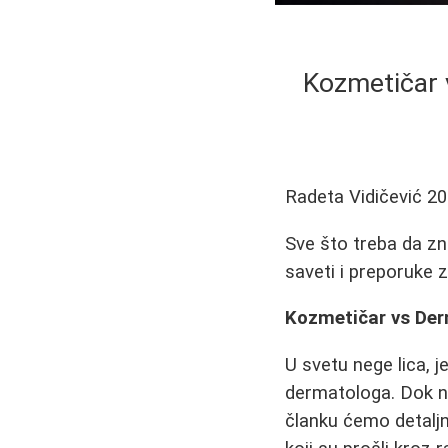
Kozmetičar 
Radeta Vidičević
20
Sve što treba da zn
saveti i preporuke z
Kozmetičar vs Der
U svetu nege lica, j
dermatologa. Dok ne
članku ćemo detaljn