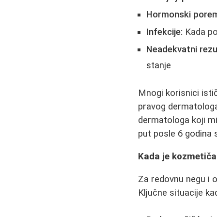
Hormonski porem
Infekcije:
Kada pos
Neadekvatni rezu
stanje
Mnogi korisnici ist
pravog dermatologa 
dermatologa koji mi
put posle 6 godina 
Kada je kozmetiča
Za redovnu negu i 
Ključne situacije k