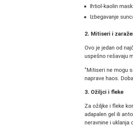
Ihtiol-kaolin mas
Izbegavanje sunc
2. Mitiseri i zaraž
Ovo je jedan od naj
uspešno rešavaju mi
"Mitiseri ne mogu s
naprave haos. Dobar
3. Ožiljci i fleke
Za ožiljke i fleke 
adapalen gel ili anto
neravnine i uklanja 