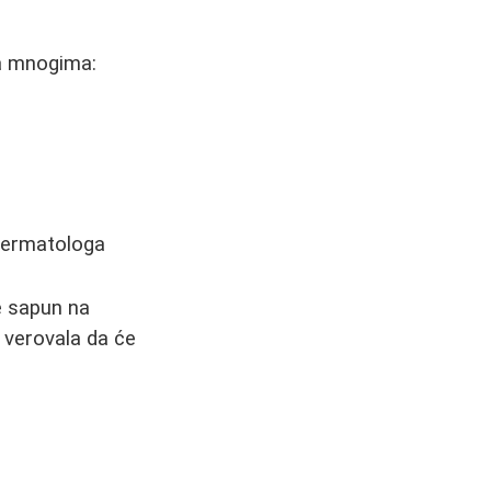
la mnogima:
a
dermatologa
e sapun na
 verovala da će