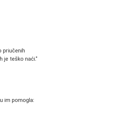
 priučenih
 je teško naći."
su im pomogla: