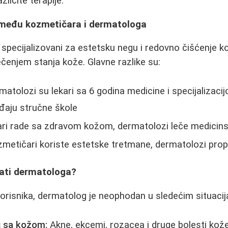
zličite terapije.
zmeđu kozmetičara i dermatologa
specijalizovani za estetsku negu i redovno čišćenje k
lečenjem stanja kože. Glavne razlike su:
atolozi su lekari sa 6 godina medicine i specijalizaci
đaju stručne škole
i rade sa zdravom kožom, dermatolozi leče medicin
metičari koriste estetske tretmane, dermatolozi prop
rati dermatologa?
orisnika, dermatolog je neophodan u sledećim situaci
mi sa kožom:
Akne, ekcemi, rozacea i druge bolesti kož