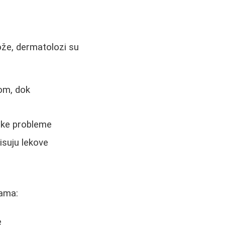
ože, dermatolozi su
jom, dok
ske probleme
isuju lekove
jama:
e