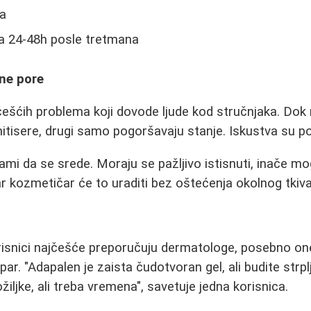
ka
a 24-48h posle tretmana
ene pore
češćih problema koji dovode ljude kod stručnjaka. Dok
tisere, drugi samo pogoršavaju stanje. Iskustva su po
ami da se srede. Moraju se pažljivo istisnuti, inače mo
 kozmetičar će to uraditi bez oštećenja okolnog tkiva
korisnici najčešće preporučuju dermatologe, posebno one
par. "Adapalen je zaista čudotvoran gel, ali budite strplji
ožiljke, ali treba vremena", savetuje jedna korisnica.