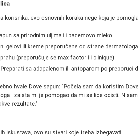
lica
a korisnika, evo osnovnih koraka nege koja je pomog
pun sa prirodnim uljima ili bademovo mleko
i gelovi ili kreme preporučene od strane dermatolog
prahu (preporučuje se max factor ili clinique)
Preparati sa adapalenom ili antoparom po preporuci 
sebno hvale Dove sapun: "Počela sam da koristim Dov
ga i zaista mi je pomogao da mi se lice očisti. Nisam
kve rezultate."
h iskustava, ovo su stvari koje treba izbegavati: