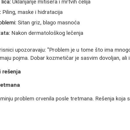
lica:
Uklanjanje mitisera i mrtvih ćelija
:
Piling, maske i hidratacija
oblemi:
Sitan griz, blago masnoća
ata:
Nakon dermatološkog lečenja
isnici upozoravaju: "Problem je u tome što ima mnogo
maju pojma. Dobar kozmetičar je sasvim dovoljan, ali ih
i rešenja
tretmana
minju problem crvenila posle tretmana. Rešenja koja 