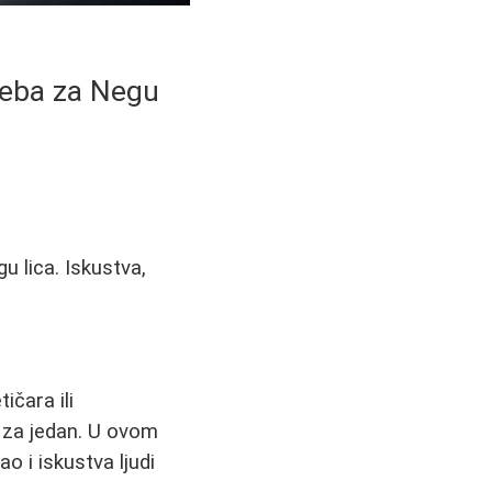
reba za Negu
 lica. Iskustva,
ičara ili
o za jedan. U ovom
o i iskustva ljudi