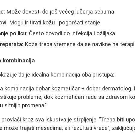
e:
Može dovesti do još većeg lučenja sebuma
ovi:
Mogu iritirati kožu i pogoršati stanje
je po licu:
Često dovodi do infekcija i ožiljaka
reparata:
Koža treba vremena da se navikne na terapi
a kombinacija
kazuje da je idealna kombinacija oba pristupa:
olja kombinacija dobar kozmetičar + dobar dermatolog.
nostikuje probleme, dok kozmetičari rade sa zdravom ko
ju sitnijih promena."
 provlači kroz sva iskustva je strpljenje. "Treba biti upor
može trajati mesecima, ali rezultati vrede", zaključuj