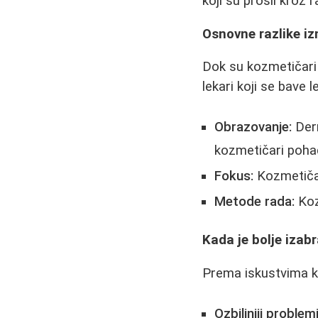
koji su prošli kroz ra
Osnovne razlike i
Dok su kozmetičari 
lekari koji se bave 
Obrazovanje:
Derm
kozmetičari poha
Fokus:
Kozmetičar
Metode rada:
Koz
Kada je bolje izab
Prema iskustvima k
Ozbiljniji proble