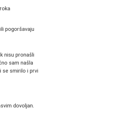
zroka
ili pogoršavaju
k nisu pronašli
ačno sam našla
se smirilo i prvi
svim dovoljan.