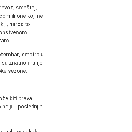
revoz, smeštaj,
om ili one koji ne
iji, naročito
 sopstvenom
izam.
eptembar
, smatraju
ve su znatno manje
soke sezone.
ože biti prava
bolji u poslednjih
ti malo evra kako