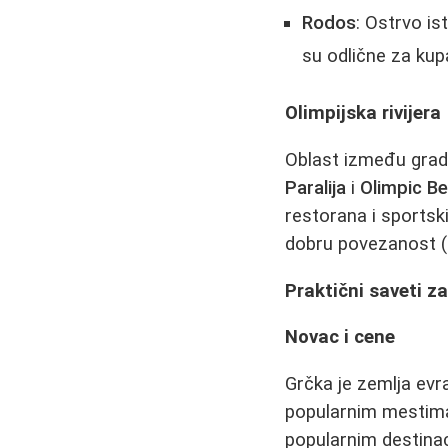
Rodos
: Ostrvo is
su odlične za kup
Olimpijska rivijera
Oblast između grad
Paralija
i
Olimpic B
restorana i sportsk
dobru povezanost (b
Praktični saveti z
Novac i cene
Grčka je zemlja evr
popularnim mestima 
popularnim destinac