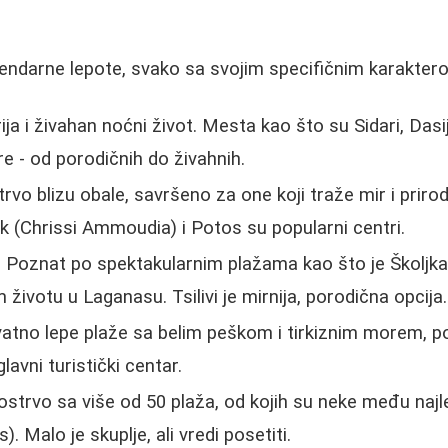
endarne lepote, svako sa svojim specifičnim karakter
orija i živahan noćni život. Mesta kao što su Sidari, Dasi
re - od porodičnih do živahnih.
trvo blizu obale, savršeno za one koji traže mir i priro
ak (Chrissi Ammoudia) i Potos su popularni centri.
: Poznat po spektakularnim plažama kao što je Školjka (
ivotu u Laganasu. Tsilivi je mirnija, porodična opcija.
vatno lepe plaže sa belim peškom i tirkiznim morem, p
glavni turistički centar.
 ostrvo sa više od 50 plaža, od kojih su neke među naj
. Malo je skuplje, ali vredi posetiti.