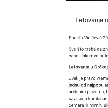
Letovanje 
Radeta Vidičević
20
Sve što treba da zna
cene i iskustva put
Letovanje u Grčkoj
Uvek je pravo vreme
jednu od najpopularn
prelepim plažama, 
savršenu kombinaciju
centara ili mirnih, 