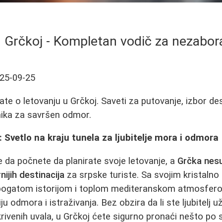
u Grčkoj - Kompletan vodič za nezabo
25-09-25
te o letovanju u Grčkoj. Saveti za putovanje, izbor des
nika za savršen odmor.
: Svetlo na kraju tunela za ljubitelje mora i odmora
 da počnete da planirate svoje letovanje, a
Grčka nesu
ijih destinacija
za srpske turiste. Sa svojim kristaln
bogatom istorijom i toplom mediteranskom atmosfero
 odmora i istraživanja. Bez obzira da li ste ljubitelj už
skrivenih uvala, u Grčkoj ćete sigurno pronaći nešto po