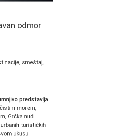
ravan odmor
tinacije, smeštaj,
mnjivo predstavlja
o čistim morem,
m, Grčka nudi
urbanih turističkih
 svom ukusu.