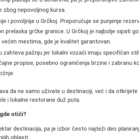
iše zbog nepovoljnog kursa.
nije i povoljnije u Grčkoj. Preporučuje se punjenje reze
n prelaska grčke granice. U Grčkoj je najbolje sipati go
u većim mestima, gde je kvalitet garantovan.
 zahteva pažnju jer lokalni vozači imaju specifičan sti
ajne propise, posebno ograničenja brzine i zabranu k
ožnje.
a da ne samo uživate u destinaciji, već i da otkrijete 
le i lokalne restorane duž puta.
 gde otići?
ktar destinacija, pa je izbor često najteži deo planiran
ijih oblasti: