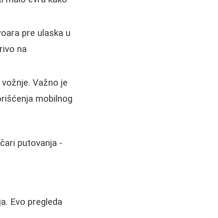
rvoara pre ulaska u
rivo na
l vožnje. Važno je
orišćenja mobilnog
čari putovanja -
ja. Evo pregleda