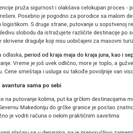
ncije pruža sigurnost i olakšava celokupan proces - p
u rešeni. Posebno je pogodno za porodice sa malom dec
 logistikom. S druge strane, putovanje u sopstvenoj rež
ledivu slobodu da istražujete različite destinacije po
e skrivene dragulje koji nisu uobičajeni za masovni tur
a odlaska,
period od kraja maja do kraja juna, kao i s
vanje. Vreme je još uvek odlično, more je toplo, a guž
tu. Cene smeštaja i usluga su takođe povoljnije van vi
- avantura sama po sebi
če na putovanje kolima, put ka grčkim destinacijama m
Severnu Makedoniju do grčke granice je postao znatno 
žno je voditi računa o nekim praktičnim savetima:
niji plaćaju se u denarima, pa je preporučljivo zameni