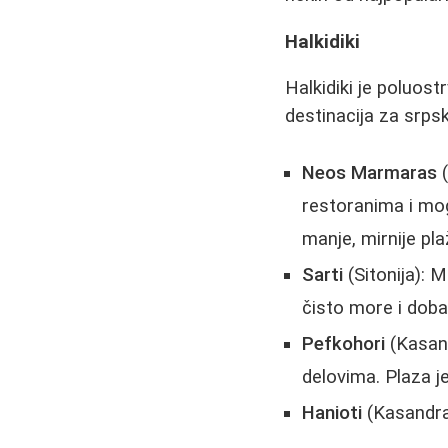
Halkidiki
Halkidiki je poluost
destinacija za srpsk
Neos Marmaras
(
restoranima i mog
manje, mirnije pla
Sarti
(Sitonija): 
čisto more i dobar
Pefkohori
(Kasand
delovima. Plaza je
Hanioti
(Kasandra)