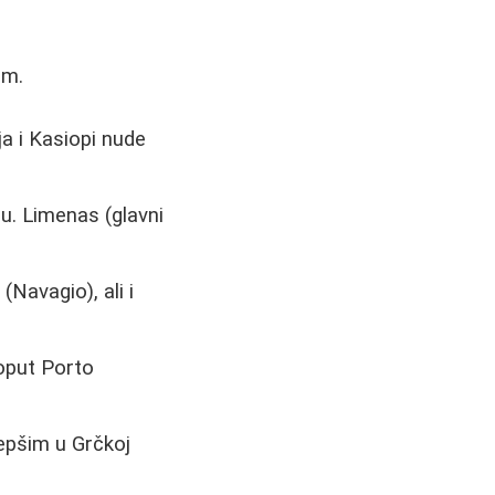
om.
ja i Kasiopi nude
du. Limenas (glavni
Navagio), ali i
oput Porto
lepšim u Grčkoj