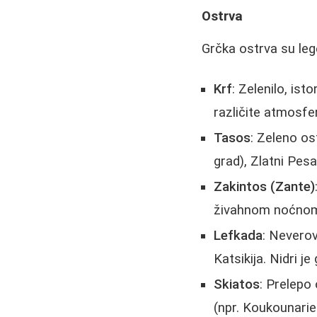
Ostrva
Grčka ostrva su leg
Krf
: Zelenilo, ist
različite atmosfe
Tasos
: Zeleno os
grad), Zlatni Pes
Zakintos (Zante)
živahnom noćnom ž
Lefkada
: Nevero
Katsikija. Nidri je 
Skiatos
: Prelepo
(npr. Koukounaries)