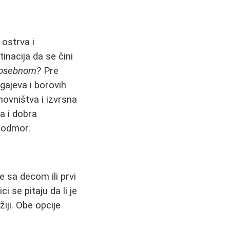
 ostrva i
inacija da se čini
o posebnom?
Pre
gajeva i borovih
ovništva i izvrsna
na i dobra
 odmor.
 sa decom ili prvi
ci se pitaju da li je
žiji. Obe opcije