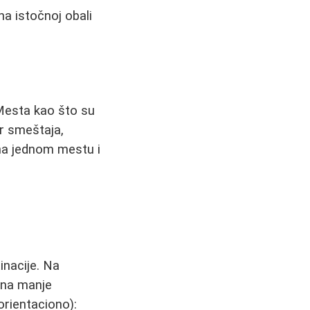
na istočnoj obali
Mesta kao što su
r smeštaja,
 na jednom mestu i
inacije. Na
 na manje
orientaciono):