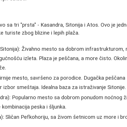
rvo sa tri "prsta" - Kasandra, Sitonija i Atos. Ovo je jed
e turiste zbog blizine i lepih plaža.
Sitonija): Živahno mesto sa dobrom infrastrukturom,
ućnošću izleta. Plaza je peščana, a more čisto. Okoli
že.
Mirnije mesto, savršeno za porodice. Dugačka peščana p
 izbor smeštaja. Idealna baza za istraživanje Sitonije.
ra): Popularno mesto sa dobrom ponudom noćnog život
 kombinacija peska i šljunka.
: Sličan Pefkohoriju, sa živom šetnicom uz more i br