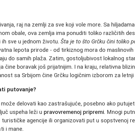
ivanja, raj na zemlji za sve koji vole more. Sa hiljadama
m obale, ova zemlja ima ponuditi toliko različitih dest
 ih sve u jednom životu.
Šta je to što Grčku čini tolik
vatna lepota prirode - od tirkiznog mora do maslinovih 
ju do samih plaža. Zatim, gostoljubivost lokalnog stan
 čine boravak još prijatnijim. I na kraju, relativna blizi
nost sa Srbijom čine Grčku logičnim izborom za letnji
ati putovanje?
a može delovati kao zastrašujuće, posebno ako putujete
ljuč uspeha leži u
pravovremenoj pripremi
. Mnogi putni
 turističke agencije ili organizovati put u sopstvenoj re
ti i mane.