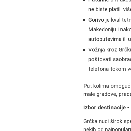
ne biste platili v
Gorivo
je kvalitet
Makedoniju i nako
autoputevima ili 
Vožnja kroz Grčku
poštovati saobrać
telefona tokom v
Put kolima omogućav
male gradove, prede
Izbor destinacije -
Grčka nudi širok spe
nekih od najpopularn