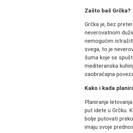
Zašto baš Grčka?
Grčka je, bez preter
neverovatnom dužino
nemogućim istražiti
svega, to je nevero
šuma koje se spušta
mediteranska kuhinja
saobraćajna poveza
Kako i kada planir
Planiranje letovanj
put idete u Grčku. K
bolje putovati preko
imaju svoje prednos