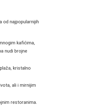
na od najpopularnijih
 mnogim kafićima,
na nudi brojne
laža, kristalno
a, ali i mirnijim
ojnim restoranima.