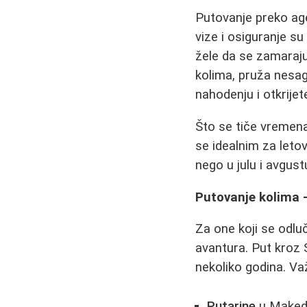
Putovanje preko age
vize i osiguranje s
žele da se zamaraju
kolima, pruža nesag
nahodenju i otkrijet
Što se tiče vremen
se idealnim za leto
nego u julu i avgus
Putovanje kolima 
Za one koji se odlu
avantura. Put kroz 
nekoliko godina. Va
Putarine
u Makedo