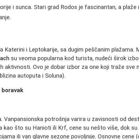
torije i sunca. Stari grad Rodos je fascinantan, a plaže 
anje.
a Katerini i Leptokarije, sa dugim peščanim plažama. 
each
su veoma popularna kod turista, nudeći širok izbo
ih aktivnosti. Ovo je dobar izbor za one koji traže sve
lizina autoputa i Soluna).
a boravak
a. Vanpansionska potrošnja varira u zavisnosti od dest
kao što su Hanioti ili Krf, cene su nešto više, dok su
ijama ili van glavne sezone povoljnije. Osnovne cene (