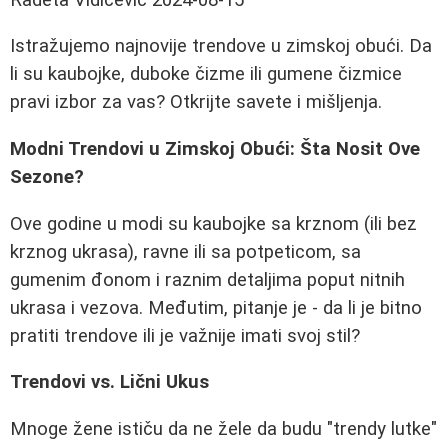
Istražujemo najnovije trendove u zimskoj obući. Da
li su kaubojke, duboke čizme ili gumene čizmice
pravi izbor za vas? Otkrijte savete i mišljenja.
Modni Trendovi u Zimskoj Obući: Šta Nosit Ove
Sezone?
Ove godine u modi su kaubojke sa krznom (ili bez
krznog ukrasa), ravne ili sa potpeticom, sa
gumenim đonom i raznim detaljima poput nitnih
ukrasa i vezova. Međutim, pitanje je - da li je bitno
pratiti trendove ili je važnije imati svoj stil?
Trendovi vs. Lični Ukus
Mnoge žene ističu da ne žele da budu "trendy lutke"