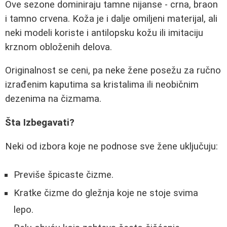
Ove sezone dominiraju tamne nijanse - crna, braon
i tamno crvena. Koža je i dalje omiljeni materijal, ali
neki modeli koriste i antilopsku kožu ili imitaciju
krznom obloženih delova.
Originalnost se ceni, pa neke žene posežu za ručno
izrađenim kaputima sa kristalima ili neobičnim
dezenima na čizmama.
Šta Izbegavati?
Neki od izbora koje ne podnose sve žene uključuju:
Previše špicaste čizme.
Kratke čizme do gležnja koje ne stoje svima
lepo.