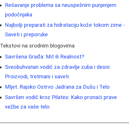
Rešavanje problema sa neuspešnim punjenjem
podočnjaka
Najbolji preparati za hidrataciju kože tokom zime -
Saveti i preporuke
Tekstovi na srodnim blogovima
Savršena Građa: Mit ili Realnost?
Sveobuhvatan vodič za zdravlje zuba i desni:
Proizvodi, tretmani i saveti
Mljet: Rajsko Ostrvo Jadrana za Dušu i Telo
Savršen vodič kroz Pilates: Kako pronaći prave
vežbe za vaše telo