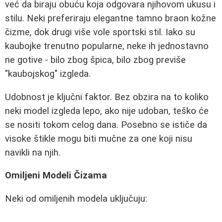
već da biraju obuću koja odgovara njihovom ukusu i
stilu. Neki preferiraju elegantne tamno braon kožne
čizme, dok drugi više vole sportski stil. Iako su
kaubojke trenutno popularne, neke ih jednostavno
ne gotive - bilo zbog špica, bilo zbog previše
"kaubojskog" izgleda.
Udobnost je ključni faktor. Bez obzira na to koliko
neki model izgleda lepo, ako nije udoban, teško će
se nositi tokom celog dana. Posebno se ističe da
visoke štikle mogu biti mučne za one koji nisu
navikli na njih.
Omiljeni Modeli Čizama
Neki od omiljenih modela uključuju: