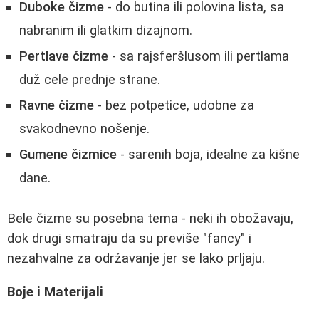
Duboke čizme
- do butina ili polovina lista, sa
nabranim ili glatkim dizajnom.
Pertlave čizme
- sa rajsferšlusom ili pertlama
duž cele prednje strane.
Ravne čizme
- bez potpetice, udobne za
svakodnevno nošenje.
Gumene čizmice
- sarenih boja, idealne za kišne
dane.
Bele čizme su posebna tema - neki ih obožavaju,
dok drugi smatraju da su previše "fancy" i
nezahvalne za održavanje jer se lako prljaju.
Boje i Materijali