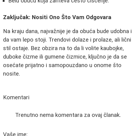
Belu obuću koja zahteva često čišćenje.
Zaključak: Nositi Ono Što Vam Odgovara
Na kraju dana, najvažnije je da obuća bude udobna i
da vam lepo stoji. Trendovi dolaze i prolaze, ali lični
stil ostaje. Bez obzira na to da li volite kaubojke,
duboke čizme ili gumene čizmice, ključno je da se
osećate prijatno i samopouzdano u onome što
nosite.
Komentari
Trenutno nema komentara za ovaj članak.
Vaše ime: