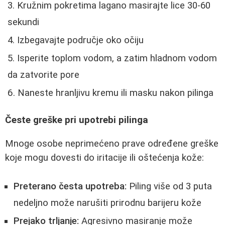
Kružnim pokretima lagano masirajte lice 30-60
sekundi
Izbegavajte područje oko očiju
Isperite toplom vodom, a zatim hladnom vodom
da zatvorite pore
Naneste hranljivu kremu ili masku nakon pilinga
Česte greške pri upotrebi pilinga
Mnoge osobe neprimećeno prave određene greške
koje mogu dovesti do iritacije ili oštećenja kože:
Preterano česta upotreba:
Piling više od 3 puta
nedeljno može narušiti prirodnu barijeru kože
Prejako trljanje:
Agresivno masiranje može