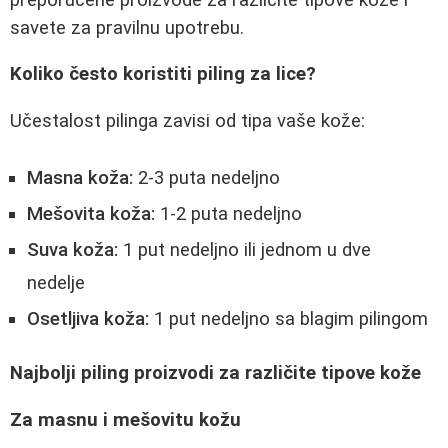
savete za pravilnu upotrebu.
Koliko često koristiti piling za lice?
Učestalost pilinga zavisi od tipa vaše kože:
Masna koža:
2-3 puta nedeljno
Mešovita koža:
1-2 puta nedeljno
Suva koža:
1 put nedeljno ili jednom u dve
nedelje
Osetljiva koža:
1 put nedeljno sa blagim pilingom
Najbolji piling proizvodi za različite tipove kože
Za masnu i mešovitu kožu