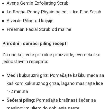
Avene Gentle Exfoliating Scrub
La Roche-Posay Physiological Ultra-Fine Scrub
Alverde Piling od kajsije
Freeman Facial Scrub od maline
Prirodni i domaći piling recepti
Za one koji vole prirodne proizvode, evo nekoliko
jednostavnih recepata:
Med i kukuruzni griz:
Pomešajte kašiku meda sa
kašikom kukuruznog griza, lagano masirajte lice
1-2 minuta
Šećerni piling:
Pomešajte brašnast šećer sa
maslinovim uljem do dobijanja paste