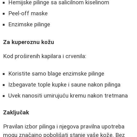
Hemijske pilinge sa salicilnom kiselinom
Peel-off maske
Enzimske pilinge
Za kuperoznu kožu
Kod proširenih kapilara i crvenila:
Koristite samo blage enzimske pilinge
Izbegavate tople kupke i saune nakon pilinga
Uvek nanositi umirujuću kremu nakon tretmana
Zaključak
Pravilan izbor pilinga i njegova pravilna upotreba
mogu značajno poboljšati stanje vaše kože. Bez