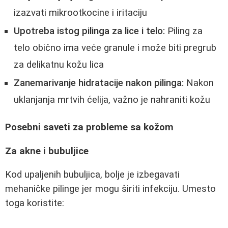
izazvati mikrootkocine i iritaciju
Upotreba istog pilinga za lice i telo:
Piling za
telo obično ima veće granule i može biti pregrub
za delikatnu kožu lica
Zanemarivanje hidratacije nakon pilinga:
Nakon
uklanjanja mrtvih ćelija, važno je nahraniti kožu
Posebni saveti za probleme sa kožom
Za akne i bubuljice
Kod upaljenih bubuljica, bolje je izbegavati
mehaničke pilinge jer mogu širiti infekciju. Umesto
toga koristite: