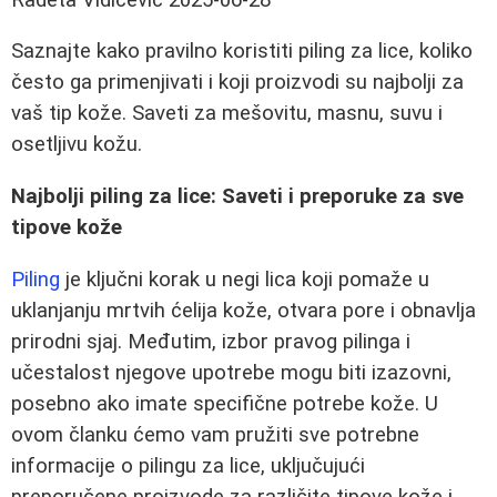
Saznajte kako pravilno koristiti piling za lice, koliko
često ga primenjivati i koji proizvodi su najbolji za
vaš tip kože. Saveti za mešovitu, masnu, suvu i
osetljivu kožu.
Najbolji piling za lice: Saveti i preporuke za sve
tipove kože
Piling
je ključni korak u negi lica koji pomaže u
uklanjanju mrtvih ćelija kože, otvara pore i obnavlja
prirodni sjaj. Međutim, izbor pravog pilinga i
učestalost njegove upotrebe mogu biti izazovni,
posebno ako imate specifične potrebe kože. U
ovom članku ćemo vam pružiti sve potrebne
informacije o pilingu za lice, uključujući
preporučene proizvode za različite tipove kože i