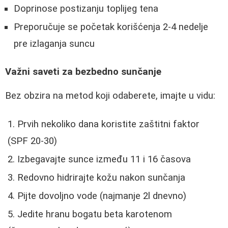
Doprinose postizanju toplijeg tena
Preporučuje se početak korišćenja 2-4 nedelje
pre izlaganja suncu
Važni saveti za bezbedno sunčanje
Bez obzira na metod koji odaberete, imajte u vidu:
Prvih nekoliko dana koristite zaštitni faktor
(SPF 20-30)
Izbegavajte sunce između 11 i 16 časova
Redovno hidrirajte kožu nakon sunčanja
Pijte dovoljno vode (najmanje 2l dnevno)
Jedite hranu bogatu beta karotenom