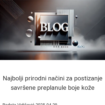
Najbolji prirodni načini za postizanje
savršene preplanule boje kože
Radeta Vidičević
2025-04-29