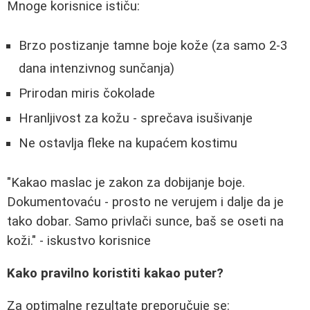
Mnoge korisnice ističu:
Brzo postizanje tamne boje kože (za samo 2-3
dana intenzivnog sunčanja)
Prirodan miris čokolade
Hranljivost za kožu - sprečava isušivanje
Ne ostavlja fleke na kupaćem kostimu
"Kakao maslac je zakon za dobijanje boje.
Dokumentovaću - prosto ne verujem i dalje da je
tako dobar. Samo privlači sunce, baš se oseti na
koži." - iskustvo korisnice
Kako pravilno koristiti kakao puter?
Za optimalne rezultate preporučuje se: