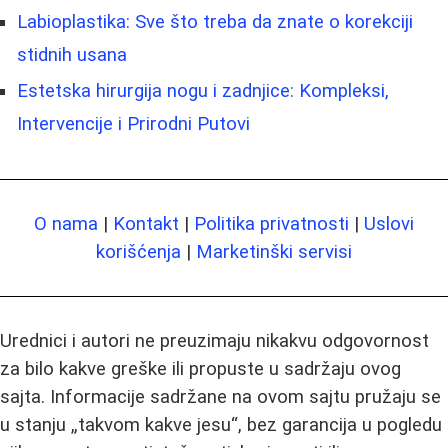
Labioplastika: Sve što treba da znate o korekciji
stidnih usana
Estetska hirurgija nogu i zadnjice: Kompleksi,
Intervencije i Prirodni Putovi
O nama
|
Kontakt
|
Politika privatnosti
|
Uslovi
korišćenja
|
Marketinški servisi
Urednici i autori ne preuzimaju nikakvu odgovornost
za bilo kakve greške ili propuste u sadržaju ovog
sajta. Informacije sadržane na ovom sajtu pružaju se
u stanju „takvom kakve jesu“, bez garancija u pogledu