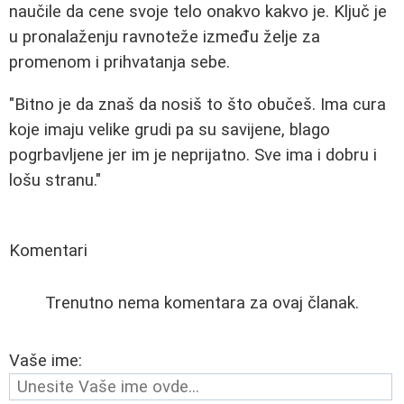
naučile da cene svoje telo onakvo kakvo je. Ključ je
u pronalaženju ravnoteže između želje za
promenom i prihvatanja sebe.
"Bitno je da znaš da nosiš to što obučeš. Ima cura
koje imaju velike grudi pa su savijene, blago
pogrbavljene jer im je neprijatno. Sve ima i dobru i
lošu stranu."
Komentari
Trenutno nema komentara za ovaj članak.
Vaše ime: