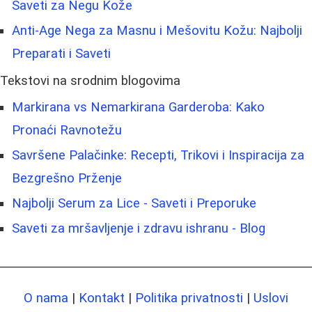
Saveti za Negu Kože
Anti-Age Nega za Masnu i Mešovitu Kožu: Najbolji
Preparati i Saveti
Tekstovi na srodnim blogovima
Markirana vs Nemarkirana Garderoba: Kako
Pronaći Ravnotežu
Savršene Palačinke: Recepti, Trikovi i Inspiracija za
Bezgrešno Prženje
Najbolji Serum za Lice - Saveti i Preporuke
Saveti za mršavljenje i zdravu ishranu - Blog
O nama
|
Kontakt
|
Politika privatnosti
|
Uslovi