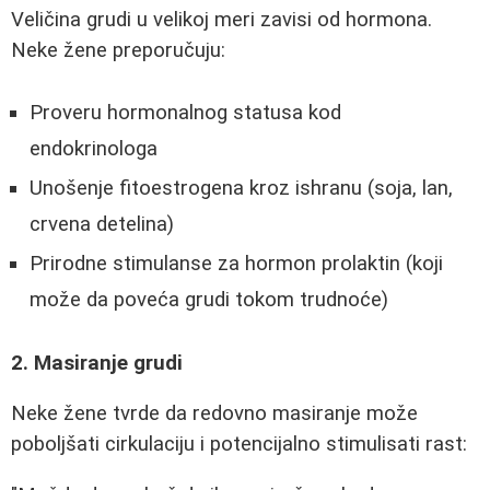
Veličina grudi u velikoj meri zavisi od hormona.
Neke žene preporučuju:
Proveru hormonalnog statusa kod
endokrinologa
Unošenje fitoestrogena kroz ishranu (soja, lan,
crvena detelina)
Prirodne stimulanse za hormon prolaktin (koji
može da poveća grudi tokom trudnoće)
2. Masiranje grudi
Neke žene tvrde da redovno masiranje može
poboljšati cirkulaciju i potencijalno stimulisati rast: