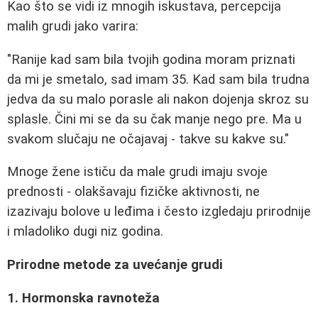
Kao što se vidi iz mnogih iskustava, percepcija
malih grudi jako varira:
"Ranije kad sam bila tvojih godina moram priznati
da mi je smetalo, sad imam 35. Kad sam bila trudna
jedva da su malo porasle ali nakon dojenja skroz su
splasle. Čini mi se da su čak manje nego pre. Ma u
svakom slučaju ne očajavaj - takve su kakve su."
Mnoge žene ističu da male grudi imaju svoje
prednosti - olakšavaju fizičke aktivnosti, ne
izazivaju bolove u leđima i često izgledaju prirodnije
i mladoliko dugi niz godina.
Prirodne metode za uvećanje grudi
1. Hormonska ravnoteža