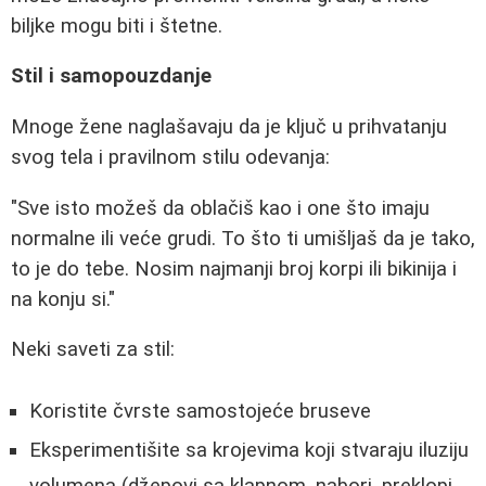
biljke mogu biti i štetne.
Stil i samopouzdanje
Mnoge žene naglašavaju da je ključ u prihvatanju
svog tela i pravilnom stilu odevanja:
"Sve isto možeš da oblačiš kao i one što imaju
normalne ili veće grudi. To što ti umišljaš da je tako,
to je do tebe. Nosim najmanji broj korpi ili bikinija i
na konju si."
Neki saveti za stil:
Koristite čvrste samostojeće bruseve
Eksperimentišite sa krojevima koji stvaraju iluziju
volumena (džepovi sa klapnom, nabori, preklopi,