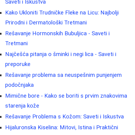
Saveti i Iskustva
Kako Ukloniti Trudničke Fleke na Licu: Najbolji
Prirodni i Dermatološki Tretmani
Rešavanje Hormonskih Bubuljica - Saveti i
Tretmani
Najčešća pitanja o šminki i negi lica - Saveti i
preporuke
Rešavanje problema sa neuspešnim punjenjem
podočnjaka
Mimične bore - Kako se boriti s prvim znakovima
starenja kože
Rešavanje Problema s Kožom: Saveti i Iskustva
Hijaluronska Kiselina: Mitovi, Istina i Praktični