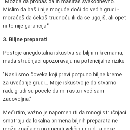
"Možda da probaš da ih masiraš svakodnevno.
Mislim da baš i nije moguće doći do većih grudi -
moraćeš da čekaš trudnoću ili da se ugojiš, ali opet
ni to nije garancija."
3. Biljne preparati
Postoje anegdotalna iskustva sa biljnim kremama,
mada stručnjaci upozoravaju na potencijalne rizike:
"Nasli smo čoveka koji pravi potpuno biljne kreme
za uvećanje grudi... Moje iskustvo je da stvarno
radi, grudi su pocele da mi rastu i već sam
zadovoljna."
Međutim, važno je napomenuti da mnogi stručnjaci
smatraju da lokalna primena biljnih preparata ne
može značajno promeniti veličinu grudi, a neke