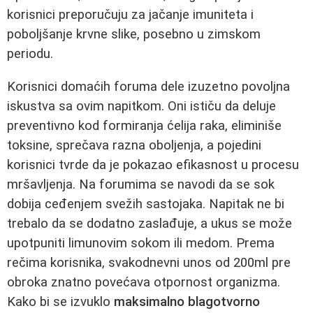
korisnici preporučuju za jačanje imuniteta i
poboljšanje krvne slike, posebno u zimskom
periodu.
Korisnici domaćih foruma dele izuzetno povoljna
iskustva sa ovim napitkom. Oni ističu da deluje
preventivno kod formiranja ćelija raka, eliminiše
toksine, sprečava razna oboljenja, a pojedini
korisnici tvrde da je pokazao efikasnost u procesu
mršavljenja. Na forumima se navodi da se sok
dobija ceđenjem svežih sastojaka. Napitak ne bi
trebalo da se dodatno zaslađuje, a ukus se može
upotpuniti limunovim sokom ili medom. Prema
rečima korisnika, svakodnevni unos od 200ml pre
obroka znatno povećava otpornost organizma.
Kako bi se izvuklo
maksimalno blagotvorno