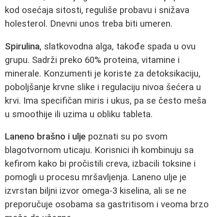
kod osećaja sitosti, reguliše probavu i snižava
holesterol. Dnevni unos treba biti umeren.
Spirulina
, slatkovodna alga, takođe spada u ovu
grupu. Sadrži preko 60% proteina, vitamine i
minerale. Konzumenti je koriste za detoksikaciju,
poboljšanje krvne slike i regulaciju nivoa šećera u
krvi. Ima specifičan miris i ukus, pa se često meša
u smoothije ili uzima u obliku tableta.
Laneno brašno i ulje
poznati su po svom
blagotvornom uticaju. Korisnici ih kombinuju sa
kefirom kako bi pročistili creva, izbacili toksine i
pomogli u procesu mršavljenja. Laneno ulje je
izvrstan biljni izvor omega-3 kiselina, ali se ne
preporučuje osobama sa gastritisom i veoma brzo