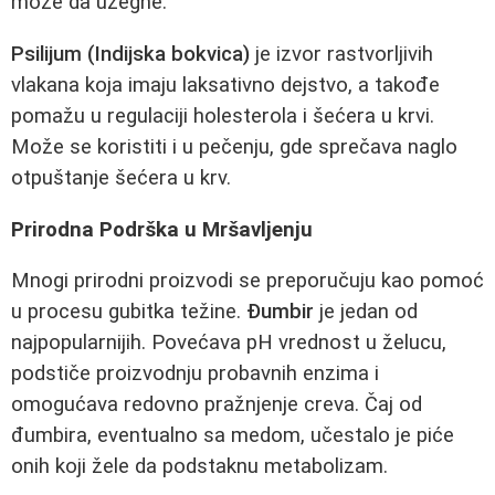
može da užegne.
Psilijum (Indijska bokvica)
je izvor rastvorljivih
vlakana koja imaju laksativno dejstvo, a takođe
pomažu u regulaciji holesterola i šećera u krvi.
Može se koristiti i u pečenju, gde sprečava naglo
otpuštanje šećera u krv.
Prirodna Podrška u Mršavljenju
Mnogi prirodni proizvodi se preporučuju kao pomoć
u procesu gubitka težine.
Đumbir
je jedan od
najpopularnijih. Povećava pH vrednost u želucu,
podstiče proizvodnju probavnih enzima i
omogućava redovno pražnjenje creva. Čaj od
đumbira, eventualno sa medom, učestalo je piće
onih koji žele da podstaknu metabolizam.