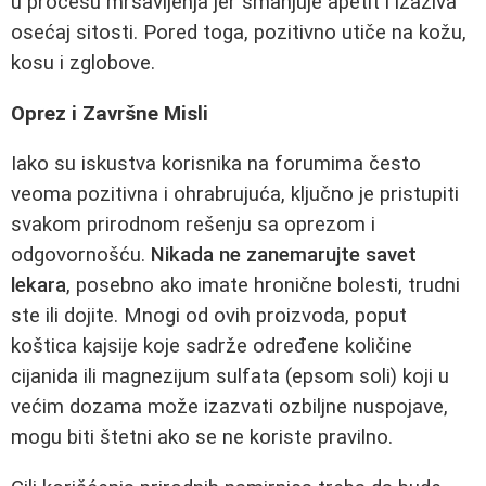
u procesu mršavljenja jer smanjuje apetit i izaziva
osećaj sitosti. Pored toga, pozitivno utiče na kožu,
kosu i zglobove.
Oprez i Završne Misli
Iako su iskustva korisnika na forumima često
veoma pozitivna i ohrabrujuća, ključno je pristupiti
svakom prirodnom rešenju sa oprezom i
odgovornošću.
Nikada ne zanemarujte savet
lekara
, posebno ako imate hronične bolesti, trudni
ste ili dojite. Mnogi od ovih proizvoda, poput
koštica kajsije koje sadrže određene količine
cijanida ili magnezijum sulfata (epsom soli) koji u
većim dozama može izazvati ozbiljne nuspojave,
mogu biti štetni ako se ne koriste pravilno.