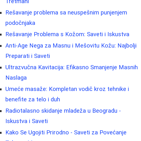
Tretmani
Rešavanje problema sa neuspešnim punjenjem
podočnjaka
Rešavanje Problema s Kožom: Saveti i Iskustva
Anti-Age Nega za Masnu i Mešovitu Kožu: Najbolji
Preparati i Saveti
Ultrazvučna Kavitacija: Efikasno Smanjenje Masnih
Naslaga
Umeće masaže: Kompletan vodič kroz tehnike i
benefite za telo i duh
Radiotalasno skidanje mladeža u Beogradu -
Iskustva i Saveti
Kako Se Ugojiti Prirodno - Saveti za Povećanje