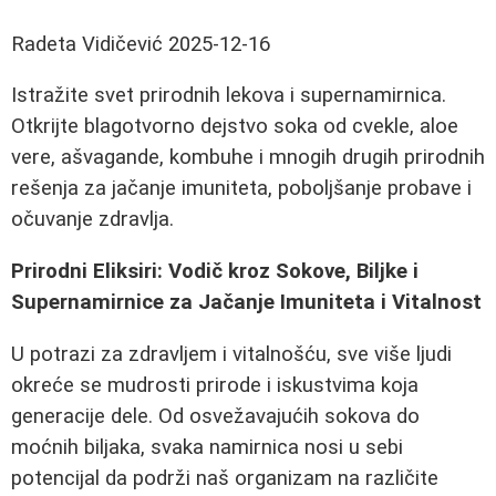
Radeta Vidičević
2025-12-16
Istražite svet prirodnih lekova i supernamirnica.
Otkrijte blagotvorno dejstvo soka od cvekle, aloe
vere, ašvagande, kombuhe i mnogih drugih prirodnih
rešenja za jačanje imuniteta, poboljšanje probave i
očuvanje zdravlja.
Prirodni Eliksiri: Vodič kroz Sokove, Biljke i
Supernamirnice za Jačanje Imuniteta i Vitalnost
U potrazi za zdravljem i vitalnošću, sve više ljudi
okreće se mudrosti prirode i iskustvima koja
generacije dele. Od osvežavajućih sokova do
moćnih biljaka, svaka namirnica nosi u sebi
potencijal da podrži naš organizam na različite