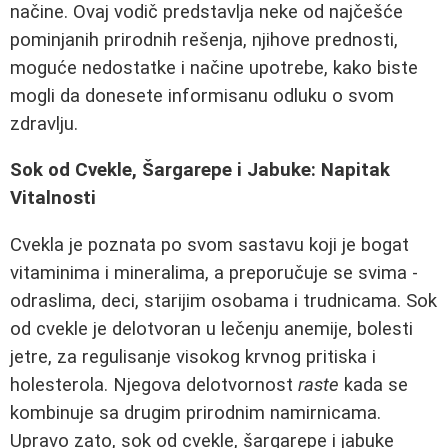
načine. Ovaj vodič predstavlja neke od najčešće
pominjanih prirodnih rešenja, njihove prednosti,
moguće nedostatke i načine upotrebe, kako biste
mogli da donesete informisanu odluku o svom
zdravlju.
Sok od Cvekle, Šargarepe i Jabuke: Napitak
Vitalnosti
Cvekla je poznata po svom sastavu koji je bogat
vitaminima i mineralima, a preporučuje se svima -
odraslima, deci, starijim osobama i trudnicama. Sok
od cvekle je delotvoran u lečenju anemije, bolesti
jetre, za regulisanje visokog krvnog pritiska i
holesterola. Njegova delotvornost
raste
kada se
kombinuje sa drugim prirodnim namirnicama.
Upravo zato, sok od cvekle, šargarepe i jabuke