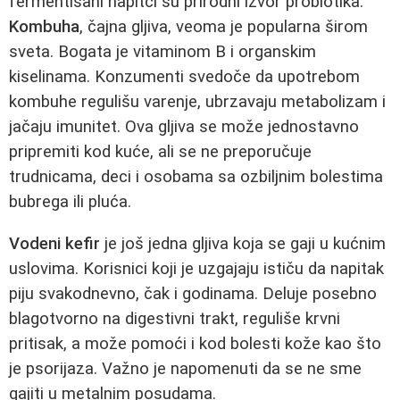
fermentisani napitci su prirodni izvor probiotika.
Kombuha
, čajna gljiva, veoma je popularna širom
sveta. Bogata je vitaminom B i organskim
kiselinama. Konzumenti svedoče da upotrebom
kombuhe regulišu varenje, ubrzavaju metabolizam i
jačaju imunitet. Ova gljiva se može jednostavno
pripremiti kod kuće, ali se ne preporučuje
trudnicama, deci i osobama sa ozbiljnim bolestima
bubrega ili pluća.
Vodeni kefir
je još jedna gljiva koja se gaji u kućnim
uslovima. Korisnici koji je uzgajaju ističu da napitak
piju svakodnevno, čak i godinama. Deluje posebno
blagotvorno na digestivni trakt, reguliše krvni
pritisak, a može pomoći i kod bolesti kože kao što
je psorijaza. Važno je napomenuti da se ne sme
gajiti u metalnim posudama.