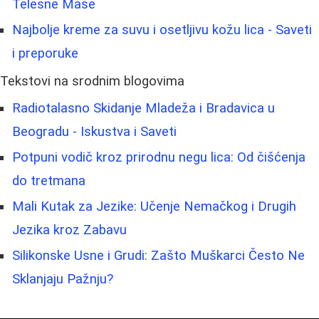
Telesne Mase
Najbolje kreme za suvu i osetljivu kožu lica - Saveti
i preporuke
Tekstovi na srodnim blogovima
Radiotalasno Skidanje Mladeža i Bradavica u
Beogradu - Iskustva i Saveti
Potpuni vodič kroz prirodnu negu lica: Od čišćenja
do tretmana
Mali Kutak za Jezike: Učenje Nemačkog i Drugih
Jezika kroz Zabavu
Silikonske Usne i Grudi: Zašto Muškarci Često Ne
Sklanjaju Pažnju?