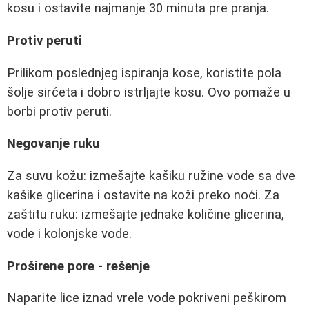
kosu i ostavite najmanje 30 minuta pre pranja.
Protiv peruti
Prilikom poslednjeg ispiranja kose, koristite pola
šolje sirćeta i dobro istrljajte kosu. Ovo pomaže u
borbi protiv peruti.
Negovanje ruku
Za suvu kožu: izmešajte kašiku ružine vode sa dve
kašike glicerina i ostavite na koži preko noći. Za
zaštitu ruku: izmešajte jednake količine glicerina,
vode i kolonjske vode.
Proširene pore - rešenje
Naparite lice iznad vrele vode pokriveni peškirom