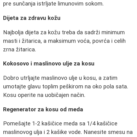
pre sunčanja istrljate limunovim sokom.
Dijeta za zdravu kožu
Najbolja dijeta za kožu treba da sadrži minimum
masti i žitarica, a maksimum voća, povrća i celih
zrna žitarica.
Kokosovo i maslinovo ulje za kosu
Dobro utrljajte maslinovo ulje u kosu, a zatim
umotajte glavu toplim peškirom na oko pola sata.
Kosu operite na uobičajen način.
Regenerator za kosu od meda
Pomešajte 1-2 kašičice meda sa 1/4 kašičice
maslinovog ulja i 2 kašike vode. Nanesite smesu na