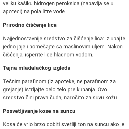
veliku kašiku hidrogen peroksida (nabavlja se u
apoteci) na pola litre vode.
Prirodno čišćenje lica
Najjednostavnije sredstvo za čišćenje lica: izlupajte
jedno jaje i pomešajte sa maslinovim uljem. Nakon
čišćenja, isperite lice hladnom vodom.
Tajna mladalačkog izgleda
Tečnim parafinom (iz apoteke, ne parafinom za
grejanje) istrljajte celo telo pre kupanja. Ovo
sredstvo čini prava čuda, naročito za suvu kožu.
Posvetljivanje kose na suncu
Kosa će vrlo brzo dobiti svetliji ton na suncu ako je