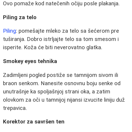
Ovo pomaže kod natečenih očiju posle plakanja.
Piling za telo
Piling
: pomešajte mleko za telo sa šećerom pre
tuširanja. Dobro istrljajte telo sa tom smesom i
isperite. Koža će biti neverovatno glatka.
Smokey eyes tehnika
Zadimljeni pogled postiže se tamnijom sivom ili
braon senkom. Nanesite osnovnu boju senke od
unutrašnje ka spoljašnjoj strani oka, a zatim
olovkom za oči u tamnijoj nijansi izvucite liniju duž
trepavica.
Korektor za savršen ten