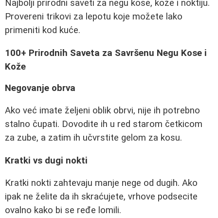
Najbolji prirodni saveti za negu kose, kože i noktiju.
Provereni trikovi za lepotu koje možete lako
primeniti kod kuće.
100+ Prirodnih Saveta za Savršenu Negu Kose i
Kože
Negovanje obrva
Ako već imate željeni oblik obrvi, nije ih potrebno
stalno čupati. Dovodite ih u red starom četkicom
za zube, a zatim ih učvrstite gelom za kosu.
Kratki vs dugi nokti
Kratki nokti zahtevaju manje nege od dugih. Ako
ipak ne želite da ih skraćujete, vrhove podsecite
ovalno kako bi se ređe lomili.