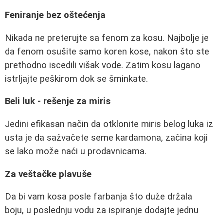
Feniranje bez oštećenja
Nikada ne preterujte sa fenom za kosu. Najbolje je
da fenom osušite samo koren kose, nakon što ste
prethodno iscedili višak vode. Zatim kosu lagano
istrljajte peškirom dok se šminkate.
Beli luk - rešenje za miris
Jedini efikasan način da otklonite miris belog luka iz
usta je da sažvačete seme kardamona, začina koji
se lako može naći u prodavnicama.
Za veštačke plavuše
Da bi vam kosa posle farbanja što duže držala
boju, u poslednju vodu za ispiranje dodajte jednu