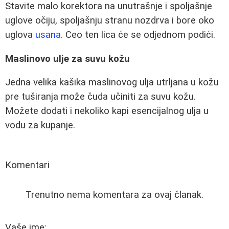
Stavite malo korektora na unutrašnje i spoljašnje
uglove očiju, spoljašnju stranu nozdrva i bore oko
uglova
usana
. Ceo ten lica će se odjednom podići.
Maslinovo ulje za suvu kožu
Jedna velika kašika maslinovog ulja utrljana u kožu
pre tuširanja može čuda učiniti za suvu kožu.
Možete dodati i nekoliko kapi esencijalnog ulja u
vodu za kupanje.
Komentari
Trenutno nema komentara za ovaj članak.
Vaše ime: