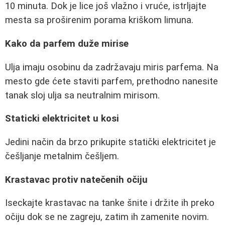
10 minuta. Dok je lice još vlažno i vruće, istrljajte
mesta sa proširenim porama kriškom limuna.
Kako da parfem duže mirise
Ulja imaju osobinu da zadržavaju miris parfema. Na
mesto gde ćete staviti parfem, prethodno nanesite
tanak sloj ulja sa neutralnim mirisom.
Staticki elektricitet u kosi
Jedini način da brzo prikupite statički elektricitet je
češljanje metalnim češljem.
Krastavac protiv natečenih očiju
Iseckajte krastavac na tanke šnite i držite ih preko
očiju dok se ne zagreju, zatim ih zamenite novim.