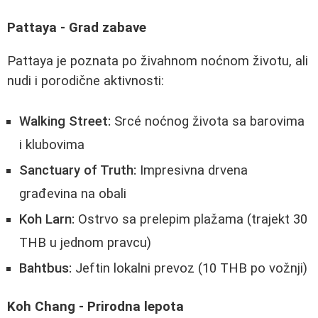
Pattaya - Grad zabave
Pattaya je poznata po živahnom noćnom životu, ali
nudi i porodične aktivnosti:
Walking Street:
Srcé noćnog života sa barovima
i klubovima
Sanctuary of Truth:
Impresivna drvena
građevina na obali
Koh Larn:
Ostrvo sa prelepim plažama (trajekt 30
THB u jednom pravcu)
Bahtbus:
Jeftin lokalni prevoz (10 THB po vožnji)
Koh Chang - Prirodna lepota