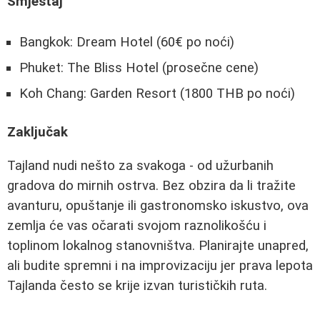
Smještaj
Bangkok: Dream Hotel (60€ po noći)
Phuket: The Bliss Hotel (prosečne cene)
Koh Chang: Garden Resort (1800 THB po noći)
Zaključak
Tajland nudi nešto za svakoga - od užurbanih
gradova do mirnih ostrva. Bez obzira da li tražite
avanturu, opuštanje ili gastronomsko iskustvo, ova
zemlja će vas očarati svojom raznolikošću i
toplinom lokalnog stanovništva. Planirajte unapred,
ali budite spremni i na improvizaciju jer prava lepota
Tajlanda često se krije izvan turističkih ruta.