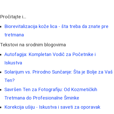
Pročitajte i...
Biorevitalizacija kože lica - šta treba da znate pre
tretmana
Tekstovi na srodnim blogovima
Autofagija: Kompletan Vodič za Početnike i
Iskustva
Solarijum vs. Prirodno Sunčanje: Šta je Bolje za Vaš
Ten?
Savršen Ten za Fotografiju: Od Kozmetičkih
Tretmana do Profesionalne Šminke
Korekcija ušiju - Iskustva i saveti za oporavak