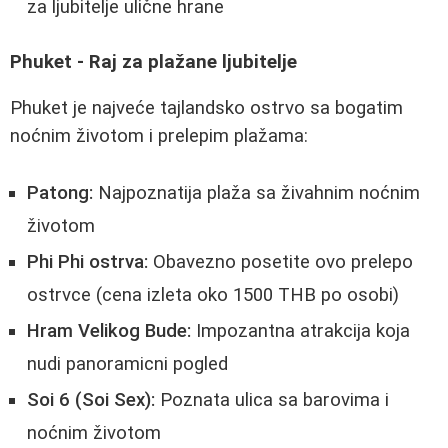
za ljubitelje ulične hrane
Phuket - Raj za plažane ljubitelje
Phuket je najveće tajlandsko ostrvo sa bogatim
noćnim životom i prelepim plažama:
Patong:
Najpoznatija plaža sa živahnim noćnim
životom
Phi Phi ostrva:
Obavezno posetite ovo prelepo
ostrvce (cena izleta oko 1500 THB po osobi)
Hram Velikog Bude:
Impozantna atrakcija koja
nudi panoramicni pogled
Soi 6 (Soi Sex):
Poznata ulica sa barovima i
noćnim životom