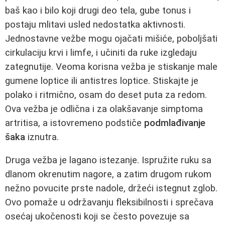
baš kao i bilo koji drugi deo tela, gube tonus i
postaju mlitavi usled nedostatka aktivnosti.
Jednostavne vežbe mogu ojačati mišiće, poboljšati
cirkulaciju krvi i limfe, i učiniti da ruke izgledaju
zategnutije. Veoma korisna vežba je stiskanje male
gumene loptice ili antistres loptice. Stiskajte je
polako i ritmično, osam do deset puta za redom.
Ova vežba je odlična i za olakšavanje simptoma
artritisa, a istovremeno podstiče
podmlađivanje
šaka
iznutra.
Druga vežba je lagano istezanje. Ispružite ruku sa
dlanom okrenutim nagore, a zatim drugom rukom
nežno povucite prste nadole, držeći istegnut zglob.
Ovo pomaže u održavanju fleksibilnosti i sprečava
osećaj ukočenosti koji se često povezuje sa