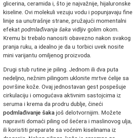
glicerina, ceramida i, što je najvažnije, hijaluronske
kiseline. Ovi molekuli vezuju vodu i popunjavaju fine
linije sa unutrašnje strane, pružajući momentalni
efekat
podmlađivanja šaka
vidljiv golim okom.
Kremu bi trebalo nanositi obavezno nakon svakog
pranja ruku, a idealno je da u torbici uvek nosite
mini varijantu omiljenog proizvoda.
Drugi stub rutine je piling. Jednom ili dva puta
nedeljno, nežnim pilingom uklonite mrtve ćelije sa
površine kože. Ovaj jednostavan gest pospešuje
cirkulaciju i omogućava aktivnim sastojcima iz
seruma i krema da prodru dublje, čineći
podmlađivanje šaka
još delotvornijim. Možete
napraviti domaći piling od šećera i maslinovog ulja,
ili koristiti preparate sa voćnim kiselinama iz