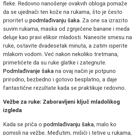
fleke. Redovno nanošenje ovakvih obloga pomaže
da se ujednači ten kože na rukama, što je često
prioritet u
podmlađivanju šaka
. Za one sa izrazito
suvim rukama, maska od zgnječene banane i meda
deluje kao pravi eliksir mladosti. Nanesite smesu na
ruke, ostavite dvadesetak minuta, a zatim isperite
mlakom vodom. Već nakon nekoliko tretmana,
primetićete da su ruke glatke i zategnute.
Podmlađivanje šaka
na ovaj način je potpuno
prirodno, bezbedno i gotovo besplatno, a daje
fantastične rezultate kada se praktikuje redovno.
Vežbe za ruke: Zaboravljeni ključ mladolikog
izgleda
Kada se priča o
podmlađivanju šaka
, malo ko
pomisli na vežbe. Međutim, mišići i tetive u rukama,