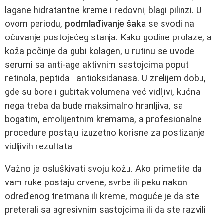
lagane hidratantne kreme i redovni, blagi pilinzi. U
ovom periodu,
podmlađivanje šaka
se svodi na
očuvanje postojećeg stanja. Kako godine prolaze, a
koža počinje da gubi kolagen, u rutinu se uvode
serumi sa anti-age aktivnim sastojcima poput
retinola, peptida i antioksidanasa. U zrelijem dobu,
gde su bore i gubitak volumena već vidljivi, kućna
nega treba da bude maksimalno hranljiva, sa
bogatim, emolijentnim kremama, a profesionalne
procedure postaju izuzetno korisne za postizanje
vidljivih rezultata.
Važno je osluškivati svoju kožu. Ako primetite da
vam ruke postaju crvene, svrbe ili peku nakon
određenog tretmana ili kreme, moguće je da ste
preterali sa agresivnim sastojcima ili da ste razvili