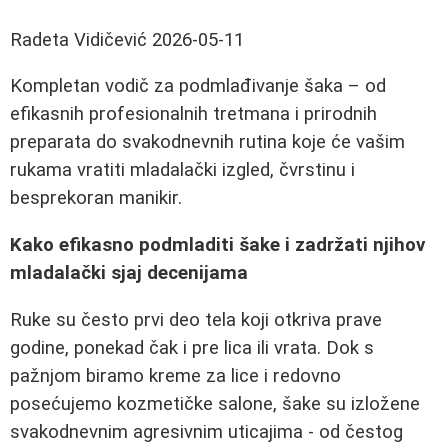
Radeta Vidičević
2026-05-11
Kompletan vodič za podmlađivanje šaka – od
efikasnih profesionalnih tretmana i prirodnih
preparata do svakodnevnih rutina koje će vašim
rukama vratiti mladalački izgled, čvrstinu i
besprekoran manikir.
Kako efikasno podmladiti šake i zadržati njihov
mladalački sjaj decenijama
Ruke su često prvi deo tela koji otkriva prave
godine, ponekad čak i pre lica ili vrata. Dok s
pažnjom biramo kreme za lice i redovno
posećujemo kozmetičke salone, šake su izložene
svakodnevnim agresivnim uticajima - od čestog