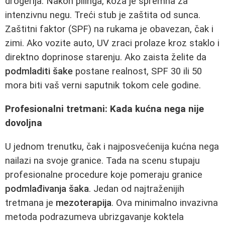
drogerija. Nakon pilinga, koža je spremna za
intenzivnu negu. Treći stub je zaštita od sunca.
Zaštitni faktor (SPF) na rukama je obavezan, čak i
zimi. Ako vozite auto, UV zraci prolaze kroz staklo i
direktno doprinose starenju. Ako zaista želite da
podmladiti šake
postane realnost, SPF 30 ili 50
mora biti vaš verni saputnik tokom cele godine.
Profesionalni tretmani: Kada kućna nega nije
dovoljna
U jednom trenutku, čak i najposvećenija kućna nega
nailazi na svoje granice. Tada na scenu stupaju
profesionalne procedure koje pomeraju granice
podmlađivanja šaka
. Jedan od najtraženijih
tretmana je
mezoterapija
. Ova minimalno invazivna
metoda podrazumeva ubrizgavanje koktela