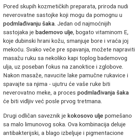
Pored skupih kozmetičkih preparata, priroda nudi
neverovatne sastojke koji mogu da pomognu u
podmlađivanju šaka
. Jedan od najmoćnijih
sastojaka je
bademovo ulje
, bogato vitaminom E,
koje dubinski hrani kožu, smanjuje bore i vraća joj
mekoću. Svako veče pre spavanja, možete napraviti
masažu ruku sa nekoliko kapi toplog bademovog
ulja, uz poseban fokus na zanoktice i zglobove.
Nakon masaže, navucite lake pamučne rukavice i
spavajte sa njima - ujutru će vaše ruke biti
neverovatno meke, a proces
podmlađivanja šaka
će biti vidljiv već posle prvog tretmana.
Drugi odličan saveznik je
kokosovo ulje
pomešano
sa malo limunovog soka. Ova kombinacija deluje
antibakterijski, a blago izbeljuje i pigmentacione