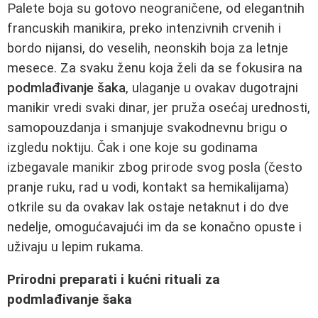
Palete boja su gotovo neograničene, od elegantnih
francuskih manikira, preko intenzivnih crvenih i
bordo nijansi, do veselih, neonskih boja za letnje
mesece. Za svaku ženu koja želi da se fokusira na
podmlađivanje šaka
, ulaganje u ovakav dugotrajni
manikir vredi svaki dinar, jer pruža osećaj urednosti,
samopouzdanja i smanjuje svakodnevnu brigu o
izgledu noktiju. Čak i one koje su godinama
izbegavale manikir zbog prirode svog posla (često
pranje ruku, rad u vodi, kontakt sa hemikalijama)
otkrile su da ovakav lak ostaje netaknut i do dve
nedelje, omogućavajući im da se konačno opuste i
uživaju u lepim rukama.
Prirodni preparati i kućni rituali za
podmlađivanje šaka