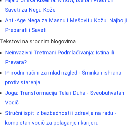
Hijaluronska Kiselina: Mitovi, Istina i Praktični
Saveti za Negu Kože
Anti-Age Nega za Masnu i Mešovitu Kožu: Najbolji
Preparati i Saveti
Tekstovi na srodnim blogovima
Neinvazivni Tretmani Podmlađivanja: Istina ili
Prevara?
Prirodni načini za mlađi izgled - Šminka i ishrana
protiv starenja
Joga: Transformacija Tela i Duha - Sveobuhvatan
Vodič
Stručni ispit iz bezbednosti i zdravlja na radu -
kompletan vodič za polaganje i karijeru