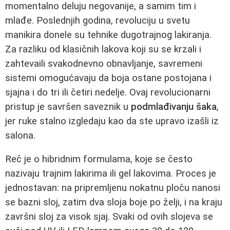
momentalno deluju negovanije, a samim tim i
mlađe. Poslednjih godina, revoluciju u svetu
manikira donele su tehnike dugotrajnog lakiranja.
Za razliku od klasičnih lakova koji su se krzali i
zahtevaili svakodnevno obnavljanje, savremeni
sistemi omogućavaju da boja ostane postojana i
sjajna i do tri ili četiri nedelje. Ovaj revolucionarni
pristup je savršen saveznik u
podmlađivanju šaka
,
jer ruke stalno izgledaju kao da ste upravo izašli iz
salona.
Reč je o hibridnim formulama, koje se često
nazivaju trajnim lakirima ili gel lakovima. Proces je
jednostavan: na pripremljenu nokatnu ploču nanosi
se bazni sloj, zatim dva sloja boje po želji, i na kraju
završni sloj za visok sjaj. Svaki od ovih slojeva se