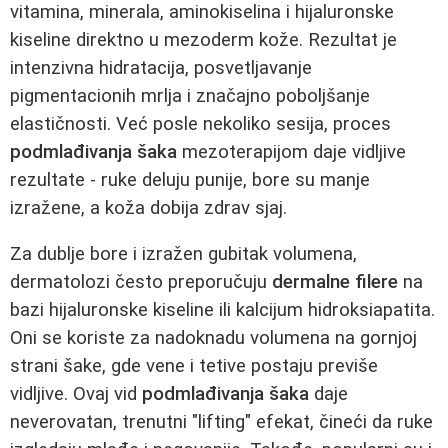
vitamina, minerala, aminokiselina i hijaluronske
kiseline direktno u mezoderm kože. Rezultat je
intenzivna hidratacija, posvetljavanje
pigmentacionih mrlja i značajno poboljšanje
elastičnosti. Već posle nekoliko sesija, proces
podmlađivanja šaka
mezoterapijom daje vidljive
rezultate - ruke deluju punije, bore su manje
izražene, a koža dobija zdrav sjaj.
Za dublje bore i izražen gubitak volumena,
dermatolozi često preporučuju
dermalne filere
na
bazi hijaluronske kiseline ili kalcijum hidroksiapatita.
Oni se koriste za nadoknadu volumena na gornjoj
strani šake, gde vene i tetive postaju previše
vidljive. Ovaj vid
podmlađivanja šaka
daje
neverovatan, trenutni "lifting" efekat, čineći da ruke