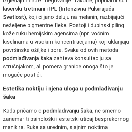
izgledaju mlađe i negovanije. Takođe, popularni su i
laserski tretmani
i
IPL (Intenzivna Pulsirajuća
Svetlost)
, koji ciljano deluju na melanin, razbijajući
neželjene pigmentne fleke. Postoji i dubinski piling
kože ruku hemijskim agensima (npr. voćnim
kiselinama u visokim koncentracijama) koji uklanjaju
površinske ožiljke i bore. Svaka od ovih metoda
podmlađivanja šaka
zahteva konsultaciju sa
stručnjakom, ali pomera granice onoga što je
moguće postići.
Estetika noktiju i njena uloga u podmlađivanju
šaka
Kada pričamo o
podmlađivanju šaka
, ne smemo
zanemariti psihološki i estetski uticaj besprekornog
manikira. Ruke sa urednim, sjajnim noktima