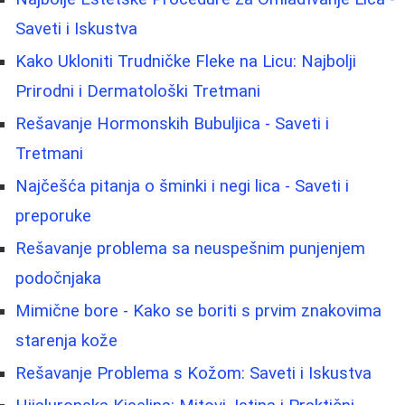
Saveti i Iskustva
Kako Ukloniti Trudničke Fleke na Licu: Najbolji
Prirodni i Dermatološki Tretmani
Rešavanje Hormonskih Bubuljica - Saveti i
Tretmani
Najčešća pitanja o šminki i negi lica - Saveti i
preporuke
Rešavanje problema sa neuspešnim punjenjem
podočnjaka
Mimične bore - Kako se boriti s prvim znakovima
starenja kože
Rešavanje Problema s Kožom: Saveti i Iskustva