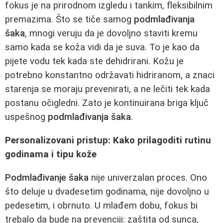
fokus je na prirodnom izgledu i tankim, fleksibilnim
premazima. Što se tiče samog
podmlađivanja
šaka
, mnogi veruju da je dovoljno staviti kremu
samo kada se koža vidi da je suva. To je kao da
pijete vodu tek kada ste dehidrirani. Kožu je
potrebno konstantno održavati hidriranom, a znaci
starenja se moraju prevenirati, a ne lečiti tek kada
postanu očigledni. Zato je kontinuirana briga ključ
uspešnog
podmlađivanja šaka
.
Personalizovani pristup: Kako prilagoditi rutinu
godinama i tipu kože
Podmlađivanje šaka
nije univerzalan proces. Ono
što deluje u dvadesetim godinama, nije dovoljno u
pedesetim, i obrnuto. U mlađem dobu, fokus bi
trebalo da bude na prevenciji: zaštita od sunca,