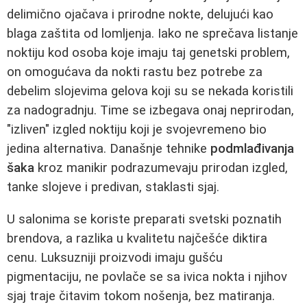
delimično ojačava i prirodne nokte, delujući kao
blaga zaštita od lomljenja. Iako ne sprečava listanje
noktiju kod osoba koje imaju taj genetski problem,
on omogućava da nokti rastu bez potrebe za
debelim slojevima gelova koji su se nekada koristili
za nadogradnju. Time se izbegava onaj neprirodan,
"izliven" izgled noktiju koji je svojevremeno bio
jedina alternativa. Današnje tehnike
podmlađivanja
šaka
kroz manikir podrazumevaju prirodan izgled,
tanke slojeve i predivan, staklasti sjaj.
U salonima se koriste preparati svetski poznatih
brendova, a razlika u kvalitetu najčešće diktira
cenu. Luksuzniji proizvodi imaju gušću
pigmentaciju, ne povlače se sa ivica nokta i njihov
sjaj traje čitavim tokom nošenja, bez matiranja.