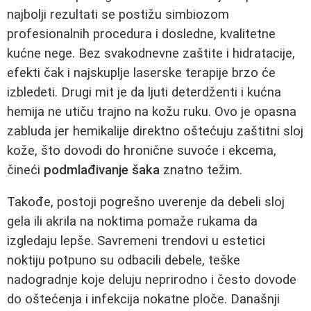
najbolji rezultati se postižu simbiozom
profesionalnih procedura i dosledne, kvalitetne
kućne nege. Bez svakodnevne zaštite i hidratacije,
efekti čak i najskuplje laserske terapije brzo će
izbledeti. Drugi mit je da ljuti deterdženti i kućna
hemija ne utiču trajno na kožu ruku. Ovo je opasna
zabluda jer hemikalije direktno oštećuju zaštitni sloj
kože, što dovodi do hronične suvoće i ekcema,
čineći
podmlađivanje šaka
znatno težim.
Takođe, postoji pogrešno uverenje da debeli sloj
gela ili akrila na noktima pomaže rukama da
izgledaju lepše. Savremeni trendovi u estetici
noktiju potpuno su odbacili debele, teške
nadogradnje koje deluju neprirodno i često dovode
do oštećenja i infekcija nokatne ploče. Današnji