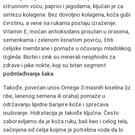
citrusnom voću, paprici i jagodama, ključan je za
sintezu kolagena. Bez dovoljno kolagena, koža gubi
čvrstinu, a vene na rukama postaju izraženije.
Vitamin E, moćan antioksidans prisutan u orasima,
semenkama i zelenom lisnatom povrću, štiti
ćelijske membrane i pomaže u očuvanju mladolikog
izgleda. Biotin i cink su minerali neophodni za
zdrave i jake nokte, koji su bitan segment
podmlađivanja šaka
.
Takođe, povećan unos Omega-3 masnih kiselina (iz
ribe, lanenog semena ili oraha) pomaže u
održavanju lipidne barijere kože i sprečava
isušivanje. Hidratacija je takođe ključna. Često
zaboravljamo da je koža ruku, baš kao i celog tela,
sačinjena od ćelija kojima je potrebna voda da bi