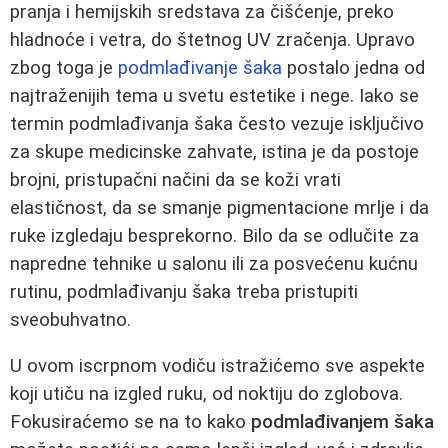
pranja i hemijskih sredstava za čišćenje, preko
hladnoće i vetra, do štetnog UV zračenja. Upravo
zbog toga je
podmlađivanje šaka
postalo jedna od
najtraženijih tema u svetu estetike i nege. Iako se
termin podmlađivanja šaka često vezuje isključivo
za skupe medicinske zahvate, istina je da postoje
brojni, pristupačni načini da se koži vrati
elastičnost, da se smanje pigmentacione mrlje i da
ruke izgledaju besprekorno. Bilo da se odlučite za
napredne tehnike u salonu ili za posvećenu kućnu
rutinu, podmlađivanju šaka treba pristupiti
sveobuhvatno.
U ovom iscrpnom vodiču istražićemo sve aspekte
koji utiču na izgled ruku, od noktiju do zglobova.
Fokusiraćemo se na to kako
podmlađivanjem šaka