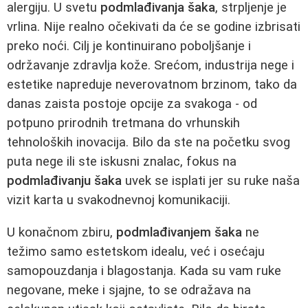
alergiju. U svetu
podmlađivanja šaka
, strpljenje je
vrlina. Nije realno očekivati da će se godine izbrisati
preko noći. Cilj je kontinuirano poboljšanje i
održavanje zdravlja kože. Srećom, industrija nege i
estetike napreduje neverovatnom brzinom, tako da
danas zaista postoje opcije za svakoga - od
potpuno prirodnih tretmana do vrhunskih
tehnoloških inovacija. Bilo da ste na početku svog
puta nege ili ste iskusni znalac, fokus na
podmlađivanju šaka
uvek se isplati jer su ruke naša
vizit karta u svakodnevnoj komunikaciji.
U konačnom zbiru,
podmlađivanjem šaka
ne
težimo samo estetskom idealu, već i osećaju
samopouzdanja i blagostanja. Kada su vam ruke
negovane, meke i sjajne, to se odražava na