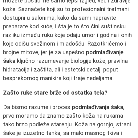
možete postići ne samo lepši izgled, već i zdravlje
kože. Saznaćete koji su to profesionalni tretmani
dostupni u salonima, kako da sami napravite
preparate kod kuće, i šta je to što čini suštinsku
razliku između ruku koje odaju umor i godina i onih
koje odišu svežinom i mladošću. Razotkrićemo i
brojne mitove, jer je za uspešno
podmlađivanje
šaka
ključno razumevanje biologije kože, pravilna
hidratacija i zaštita, ali i estetski detalji poput
besprekornog manikira koji traje nedeljama.
Zašto ruke stare brže od ostatka tela?
Da bismo razumeli proces
podmlađivanja šaka
,
prvo moramo da znamo zašto koža na rukama
tako brzo podleže starenju. Koža na gornjoj strani
šake je izuzetno tanka, sa malo masnog tkiva i