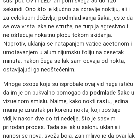
suši pod UV ili LED lampom svega 30 do 120
sekundi. Ono što je ključno za zdravlje noktiju, ali i
za celokupni doživljaj
podmlađivanja šaka
, jeste da
se ova vrsta laka ne struže, ne turpija agresivno i
ne oštećuje nokatnu ploču tokom skidanja.
Naprotiv, uklanja se natapanjem vatice acetonom i
umotavanjem u aluminijumsku foliju na desetak
minuta, nakon čega se lak sam odvaja od nokta,
ostavljajući ga neoštećenim.
Mnoge osobe koje su isprobale ovaj vid nege ističu
da im je on bukvalno pomogao da
podmlade šake
u
vizuelnom smislu. Naime, kako nokti rastu, jedina
mana je izrastak pri korenu nokta, koji postaje
vidljiv nakon dve do tri nedelje, što je sasvim
prirodan proces. Tada se lak u salonu uklanja i
nanosi se nova, sveža boja. Zanimljivo je da ovaj lak