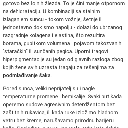
gotovo bez lojnih žlezda. To je čini manje otpornom
na dehidrataciju. U kombinaciji sa stalnim
izlaganjem suncu - tokom vožnje, šetnje ili
jednostavno dok smo napolju - dolazi do ubrzanog
razgradnje kolagena i elastina, što rezultira
borama, gubitkom volumena i pojavom takozvanih
"staračkih" ili sunčanih pegica. Uporni tragovi
hiperpigmentacije su jedan od glavnih razloga zbog
kojih žene svih uzrasta tragaju za rešenjima za
podmlađivanje šaka
.
Pored sunca, veliki neprijatelj su i nagle
temperaturne promene i hemikalije. Svaki put kada
operemo sudove agresivnim deterdžentom bez
zaštitnih rukavica, ili kada ruke izložimo hladnom
vetru bez kreme, narušavamo prirodnu barijeru