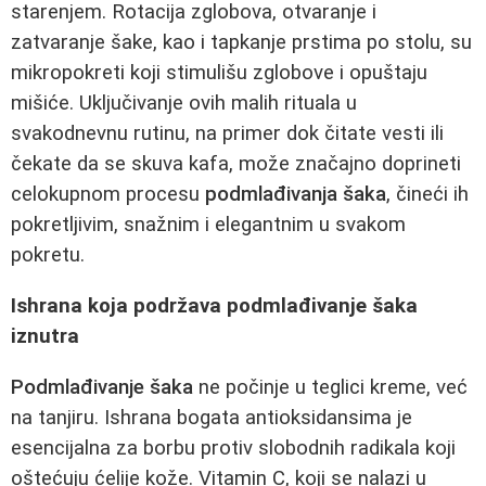
starenjem. Rotacija zglobova, otvaranje i
zatvaranje šake, kao i tapkanje prstima po stolu, su
mikropokreti koji stimulišu zglobove i opuštaju
mišiće. Uključivanje ovih malih rituala u
svakodnevnu rutinu, na primer dok čitate vesti ili
čekate da se skuva kafa, može značajno doprineti
celokupnom procesu
podmlađivanja šaka
, čineći ih
pokretljivim, snažnim i elegantnim u svakom
pokretu.
Ishrana koja podržava podmlađivanje šaka
iznutra
Podmlađivanje šaka
ne počinje u teglici kreme, već
na tanjiru. Ishrana bogata antioksidansima je
esencijalna za borbu protiv slobodnih radikala koji
oštećuju ćelije kože. Vitamin C, koji se nalazi u