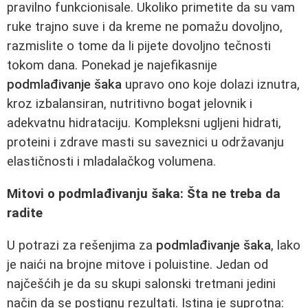
pravilno funkcionisale. Ukoliko primetite da su vam
ruke trajno suve i da kreme ne pomažu dovoljno,
razmislite o tome da li pijete dovoljno tečnosti
tokom dana. Ponekad je najefikasnije
podmlađivanje šaka
upravo ono koje dolazi iznutra,
kroz izbalansiran, nutritivno bogat jelovnik i
adekvatnu hidrataciju. Kompleksni ugljeni hidrati,
proteini i zdrave masti su saveznici u održavanju
elastičnosti i mladalačkog volumena.
Mitovi o podmlađivanju šaka: Šta ne treba da
radite
U potrazi za rešenjima za
podmlađivanje šaka
, lako
je naići na brojne mitove i poluistine. Jedan od
najčešćih je da su skupi salonski tretmani jedini
način da se postignu rezultati. Istina je suprotna: