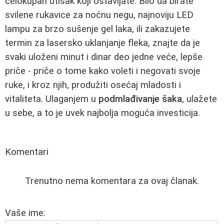
celokupan utisak koji ostavljate. Bilo da birate
svilene rukavice za noćnu negu, najnoviju LED
lampu za brzo sušenje gel laka, ili zakazujete
termin za lasersko uklanjanje fleka, znajte da je
svaki uloženi minut i dinar deo jedne veće, lepše
priče - priče o tome kako voleti i negovati svoje
ruke, i kroz njih, produžiti osećaj mladosti i
vitaliteta. Ulaganjem u
podmlađivanje šaka
, ulažete
u sebe, a to je uvek najbolja moguća investicija.
Komentari
Trenutno nema komentara za ovaj članak.
Vaše ime: