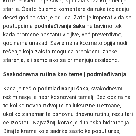
kože. Posledica je suva, ispucala koža koja deluje
starije. Često čujemo komentare da ruke izgledaju
deset godina starije od lica. Zato je imperativ da se
postupcima
podmlađivanja šaka
ne bavimo tek
kada promene postanu vidljive, već preventivno,
godinama unazad. Savremena kozmetologija nudi
rešenja koja zaista mogu da preokrenu znake
starenja, ali samo ako se primenjuju dosledno.
Svakodnevna rutina kao temelj podmlađivanja
Kada je reč o
podmlađivanju šaka
, svakodnevni
režim nege je neprikosnoveni temelj. Bez obzira na
to koliko novca izdvojite za luksuzne tretmane,
ukoliko zanemarite osnovnu dnevnu rutinu, rezultati
će izostati. Najvažniji korak je dubinska hidratacija.
Birajte kreme koje sadrže sastojke poput uree,