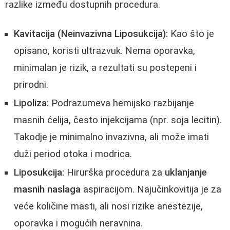
razlike između dostupnih procedura.
Kavitacija (Neinvazivna Liposukcija):
Kao što je
opisano, koristi ultrazvuk. Nema oporavka,
minimalan je rizik, a rezultati su postepeni i
prirodni.
Lipoliza:
Podrazumeva hemijsko razbijanje
masnih ćelija, često injekcijama (npr. soja lecitin).
Takodje je minimalno invazivna, ali može imati
duži period otoka i modrica.
Liposukcija:
Hirurška procedura za
uklanjanje
masnih naslaga
aspiracijom. Najučinkovitija je za
veće količine masti, ali nosi rizike anestezije,
oporavka i mogućih neravnina.