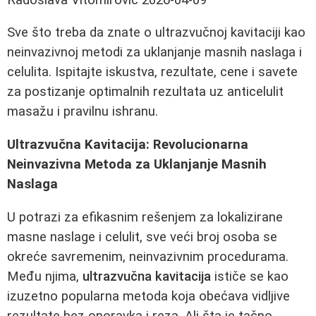
Sve što treba da znate o ultrazvučnoj kavitaciji kao
neinvazivnoj metodi za uklanjanje masnih naslaga i
celulita. Ispitajte iskustva, rezultate, cene i savete
za postizanje optimalnih rezultata uz anticelulit
masažu i pravilnu ishranu.
Ultrazvučna Kavitacija: Revolucionarna
Neinvazivna Metoda za Uklanjanje Masnih
Naslaga
U potrazi za efikasnim rešenjem za lokalizirane
masne naslage i celulit, sve veći broj osoba se
okreće savremenim, neinvazivnim procedurama.
Među njima,
ultrazvučna kavitacija
ističe se kao
izuzetno popularna metoda koja obećava vidljive
rezultate bez oporavka i reza. Ali šta je tačno