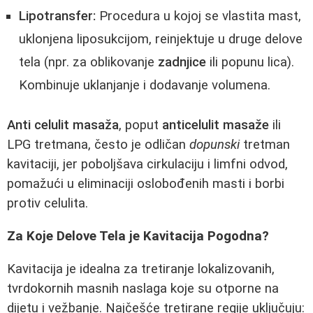
Lipotransfer:
Procedura u kojoj se vlastita mast,
uklonjena liposukcijom, reinjektuje u druge delove
tela (npr. za oblikovanje
zadnjice
ili popunu lica).
Kombinuje uklanjanje i dodavanje volumena.
Anti celulit masaža
, poput
anticelulit masaže
ili
LPG tretmana, često je odličan
dopunski
tretman
kavitaciji, jer poboljšava cirkulaciju i limfni odvod,
pomažući u eliminaciji oslobođenih masti i borbi
protiv celulita.
Za Koje Delove Tela je Kavitacija Pogodna?
Kavitacija je idealna za tretiranje lokalizovanih,
tvrdokornih masnih naslaga koje su otporne na
dijetu i vežbanje. Najčešće tretirane regije uključuju: