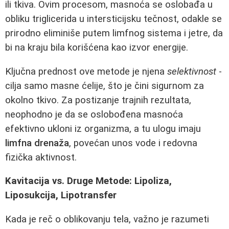
ili tkiva. Ovim procesom, masnoća se oslobađa u
obliku triglicerida u intersticijsku tečnost, odakle se
prirodno eliminiše putem limfnog sistema i jetre, da
bi na kraju bila korišćena kao izvor energije.
Ključna prednost ove metode je njena
selektivnost
-
cilja samo masne ćelije, što je čini sigurnom za
okolno tkivo. Za postizanje trajnih rezultata,
neophodno je da se oslobođena masnoća
efektivno ukloni iz organizma, a tu ulogu imaju
limfna drenaža
, povećan unos vode i redovna
fizička aktivnost.
Kavitacija vs. Druge Metode: Lipoliza,
Liposukcija, Lipotransfer
Kada je reč o oblikovanju tela, važno je razumeti