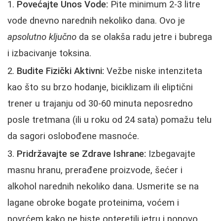
Povećajte Unos Vode:
Pite minimum 2-3 litre
vode dnevno narednih nekoliko dana. Ovo je
apsolutno ključno
da se olakša radu jetre i bubrega
i izbacivanje toksina.
Budite Fizički Aktivni:
Vežbe niske intenziteta
kao što su brzo hodanje, biciklizam ili eliptični
trener u trajanju od 30-60 minuta neposredno
posle tretmana (ili u roku od 24 sata) pomažu telu
da sagori oslobođene masnoće.
Pridržavajte se Zdrave Ishrane:
Izbegavajte
masnu hranu, prerađene proizvode, šećer i
alkohol narednih nekoliko dana. Usmerite se na
lagane obroke bogate proteinima, voćem i
povrćem kako ne biste opteretili jetru i ponovo