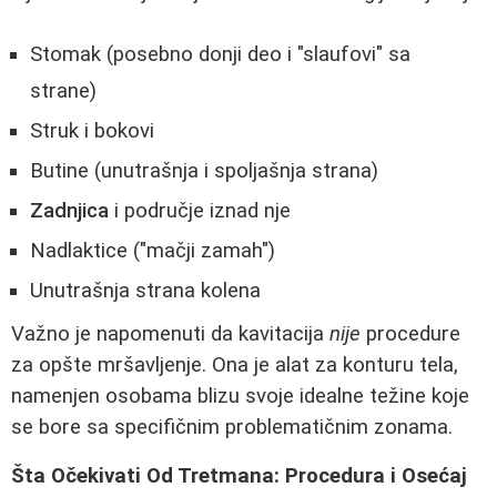
Stomak (posebno donji deo i "slaufovi" sa
strane)
Struk i bokovi
Butine (unutrašnja i spoljašnja strana)
Zadnjica
i područje iznad nje
Nadlaktice ("mačji zamah")
Unutrašnja strana kolena
Važno je napomenuti da kavitacija
nije
procedure
za opšte mršavljenje. Ona je alat za konturu tela,
namenjen osobama blizu svoje idealne težine koje
se bore sa specifičnim problematičnim zonama.
Šta Očekivati Od Tretmana: Procedura i Osećaj