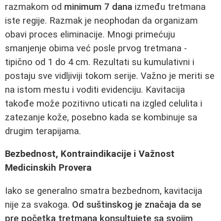
razmakom od
minimum 7 dana
između tretmana
iste regije. Razmak je neophodan da organizam
obavi proces eliminacije. Mnogi primećuju
smanjenje obima već posle prvog tretmana -
tipično od 1 do 4 cm. Rezultati su kumulativni i
postaju sve vidljiviji tokom serije. Važno je meriti se
na istom mestu i voditi evidenciju. Kavitacija
takođe može pozitivno uticati na izgled celulita i
zatezanje kože, posebno kada se kombinuje sa
drugim terapijama.
Bezbednost, Kontraindikacije i Važnost
Medicinskih Provera
Iako se generalno smatra bezbednom, kavitacija
nije za svakoga.
Od suštinskog je značaja da se
pre početka tretmana konsultujete sa svojim