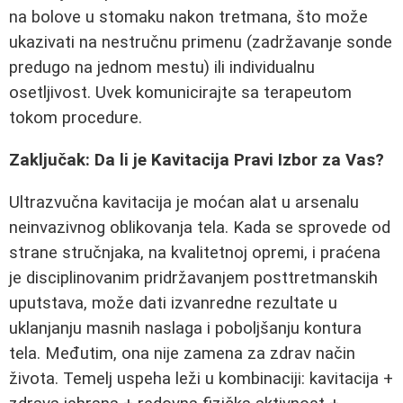
na bolove u stomaku nakon tretmana, što može
ukazivati na nestručnu primenu (zadržavanje sonde
predugo na jednom mestu) ili individualnu
osetljivost. Uvek komunicirajte sa terapeutom
tokom procedure.
Zaključak: Da li je Kavitacija Pravi Izbor za Vas?
Ultrazvučna kavitacija je moćan alat u arsenalu
neinvazivnog oblikovanja tela. Kada se sprovede od
strane stručnjaka, na kvalitetnoj opremi, i praćena
je disciplinovanim pridržavanjem posttretmanskih
uputstava, može dati izvanredne rezultate u
uklanjanju masnih naslaga i poboljšanju kontura
tela. Međutim, ona nije zamena za zdrav način
života. Temelj uspeha leži u kombinaciji: kavitacija +