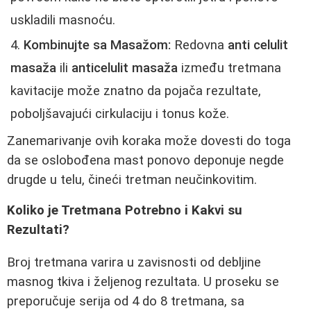
uskladili masnoću.
Kombinujte sa Masažom:
Redovna
anti celulit
masaža
ili
anticelulit masaža
između tretmana
kavitacije može znatno da pojača rezultate,
poboljšavajući cirkulaciju i tonus kože.
Zanemarivanje ovih koraka može dovesti do toga
da se oslobođena mast ponovo deponuje negde
drugde u telu, čineći tretman neučinkovitim.
Koliko je Tretmana Potrebno i Kakvi su
Rezultati?
Broj tretmana varira u zavisnosti od debljine
masnog tkiva i željenog rezultata. U proseku se
preporučuje serija od 4 do 8 tretmana, sa