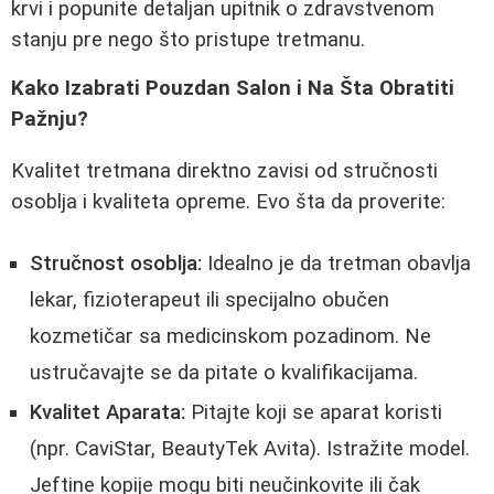
krvi i popunite detaljan upitnik o zdravstvenom
stanju pre nego što pristupe tretmanu.
Kako Izabrati Pouzdan Salon i Na Šta Obratiti
Pažnju?
Kvalitet tretmana direktno zavisi od stručnosti
osoblja i kvaliteta opreme. Evo šta da proverite:
Stručnost osoblja:
Idealno je da tretman obavlja
lekar, fizioterapeut ili specijalno obučen
kozmetičar sa medicinskom pozadinom. Ne
ustručavajte se da pitate o kvalifikacijama.
Kvalitet Aparata:
Pitajte koji se aparat koristi
(npr. CaviStar, BeautyTek Avita). Istražite model.
Jeftine kopije mogu biti neučinkovite ili čak