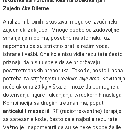
Iskustva sa Foruma: Realna Očekivanja i
Zajedničke Dileme
Analizom brojnih iskustava, mogu se izvući neki
zajednički zaključci. Mnoge osobe su
zadovoljne
smanjenjem obima, posebno na stomaku, uz
napomenu da su striktno pratila režim vode,
ishrane i vežbi. One koje nisu vidle rezultate često
priznaju da nisu uspele da se pridržavaju
posttretmanskih preporuka. Takođe, postoji jasna
potreba za
strpljenjem
i
realnim ciljevima
. Kavitacija
neće ukloniti 20 kg viška, ali može da pomogne u
doterivanju figure i uklanjanju tvrdokornih naslaga.
Kombinacija sa drugim tretmanima, poput
anticelulit masaži
ili RF (radiofrekventne) terapije
za zatezanje kože, često daje najbolje rezultate.
Važno je i napomenuti da su se neke osobe žalile