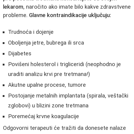
lekarom
, naročito ako imate bilo kakve zdravstvene
probleme.
Glavne kontraindikacije uključuju:
Trudnoća i dojenje
Oboljenja jetre, bubrega ili srca
Dijabetes
Povišeni holesterol i trigliceridi (neophodno je
uraditi analizu krvi pre tretmana!)
Akutne upalne procese, tumore
Postojanje metalnih implantata (spirala, veštački
zglobovi) u blizini zone tretmana
Poremećaj krvne koagulacije
Odgovorni terapeuti će tražiti da donesete nalaze