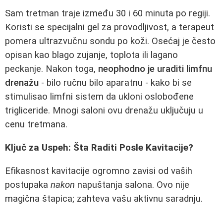
Sam tretman traje između 30 i 60 minuta po regiji.
Koristi se specijalni gel za provodljivost, a terapeut
pomera ultrazvučnu sondu po koži. Osećaj je često
opisan kao blago zujanje, toplota ili lagano
peckanje. Nakon toga,
neophodno je uraditi limfnu
drenažu
- bilo ručnu bilo aparatnu - kako bi se
stimulisao limfni sistem da ukloni oslobođene
trigliceride. Mnogi saloni ovu drenažu uključuju u
cenu tretmana.
Ključ za Uspeh: Šta Raditi Posle Kavitacije?
Efikasnost kavitacije ogromno zavisi od vaših
postupaka
nakon
napuštanja salona. Ovo nije
magična štapica; zahteva vašu aktivnu saradnju.