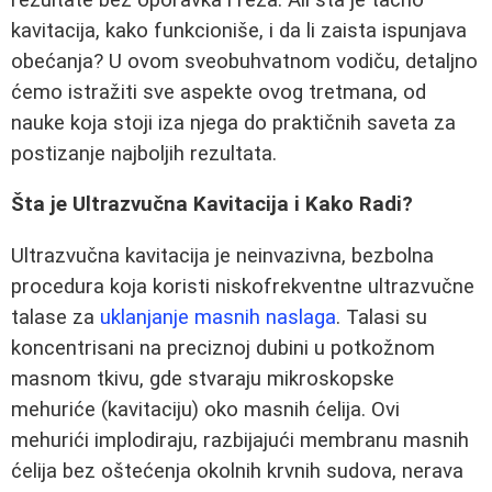
kavitacija, kako funkcioniše, i da li zaista ispunjava
obećanja? U ovom sveobuhvatnom vodiču, detaljno
ćemo istražiti sve aspekte ovog tretmana, od
nauke koja stoji iza njega do praktičnih saveta za
postizanje najboljih rezultata.
Šta je Ultrazvučna Kavitacija i Kako Radi?
Ultrazvučna kavitacija je neinvazivna, bezbolna
procedura koja koristi niskofrekventne ultrazvučne
talase za
uklanjanje masnih naslaga
. Talasi su
koncentrisani na preciznoj dubini u potkožnom
masnom tkivu, gde stvaraju mikroskopske
mehuriće (kavitaciju) oko masnih ćelija. Ovi
mehurići implodiraju, razbijajući membranu masnih
ćelija bez oštećenja okolnih krvnih sudova, nerava