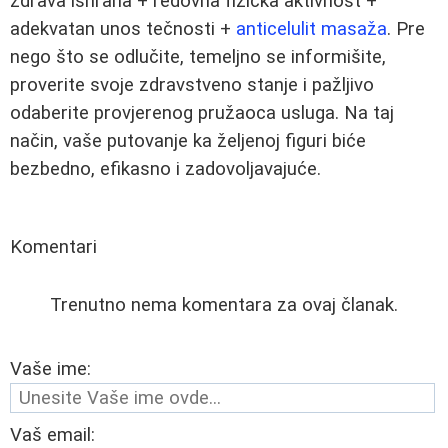
zdrava ishrana + redovna fizička aktivnost +
adekvatan unos tečnosti +
anticelulit masaža
. Pre
nego što se odlučite, temeljno se informišite,
proverite svoje zdravstveno stanje i pažljivo
odaberite provjerenog pružaoca usluga. Na taj
način, vaše putovanje ka željenoj figuri biće
bezbedno, efikasno i zadovoljavajuće.
Komentari
Trenutno nema komentara za ovaj članak.
Vaše ime:
Vaš email: