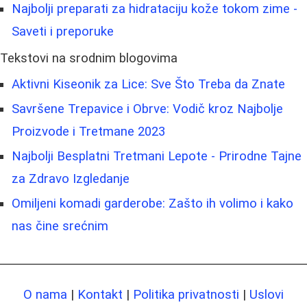
Najbolji preparati za hidrataciju kože tokom zime -
Saveti i preporuke
Tekstovi na srodnim blogovima
Aktivni Kiseonik za Lice: Sve Što Treba da Znate
Savršene Trepavice i Obrve: Vodič kroz Najbolje
Proizvode i Tretmane 2023
Najbolji Besplatni Tretmani Lepote - Prirodne Tajne
za Zdravo Izgledanje
Omiljeni komadi garderobe: Zašto ih volimo i kako
nas čine srećnim
O nama
|
Kontakt
|
Politika privatnosti
|
Uslovi