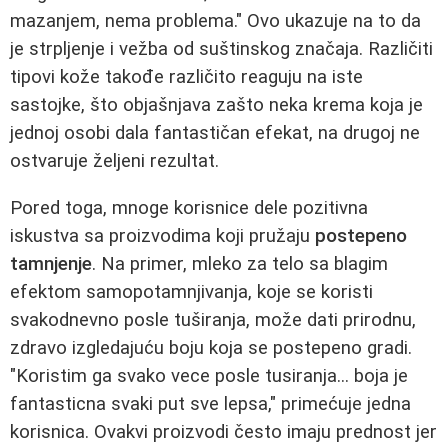
mazanjem, nema problema." Ovo ukazuje na to da
je strpljenje i vežba od suštinskog značaja. Različiti
tipovi kože takođe različito reaguju na iste
sastojke, što objašnjava zašto neka krema koja je
jednoj osobi dala fantastičan efekat, na drugoj ne
ostvaruje željeni rezultat.
Pored toga, mnoge korisnice dele pozitivna
iskustva sa proizvodima koji pružaju
postepeno
tamnjenje
. Na primer, mleko za telo sa blagim
efektom samopotamnjivanja, koje se koristi
svakodnevno posle tuširanja, može dati prirodnu,
zdravo izgledajuću boju koja se postepeno gradi.
"Koristim ga svako vece posle tusiranja... boja je
fantasticna svaki put sve lepsa," primećuje jedna
korisnica. Ovakvi proizvodi često imaju prednost jer