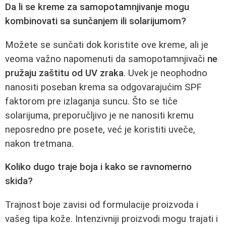
Da li se kreme za samopotamnjivanje mogu
kombinovati sa sunčanjem ili solarijumom?
Možete se sunčati dok koristite ove kreme, ali je
veoma važno napomenuti da samopotamnjivači
ne
pružaju zaštitu od UV zraka
. Uvek je neophodno
nanositi poseban krema sa odgovarajućim SPF
faktorom pre izlaganja suncu. Što se tiče
solarijuma, preporučljivo je ne nanositi kremu
neposredno pre posete, već je koristiti uveče,
nakon tretmana.
Koliko dugo traje boja i kako se ravnomerno
skida?
Trajnost boje zavisi od formulacije proizvoda i
vašeg tipa kože. Intenzivniji proizvodi mogu trajati i