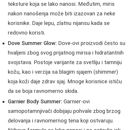
teksture koja se lako nanosi. Međutim, miris
nakon nanošenja može biti izazovan za neke
korisnike. Daje lepu, zlatnu nijansu kada se
redovno koristi.
Dove Summer Glow:
Dove-ovi proizvodi često su
hvaljeni zbog svog prijatnog mirisa i hidratantnih
svojstava. Postoje varijante za svetliju i tamniju
kožu, kao i verzija sa blagim sjajem (shimmer)
koja koži daje zdrav sjaj. Mnoge korisnice ističu
da se boja ravnomerno skida.
Garnier Body Summer:
Garnier-ovi
samopotamnjivači dobijaju pohvale zbog brzog
delovanja i ravnomernog tena koji ostvaruju.