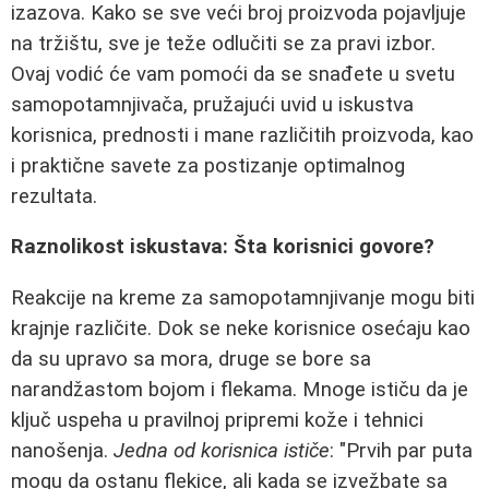
izazova. Kako se sve veći broj proizvoda pojavljuje
na tržištu, sve je teže odlučiti se za pravi izbor.
Ovaj vodić će vam pomoći da se snađete u svetu
samopotamnjivača, pružajući uvid u iskustva
korisnica, prednosti i mane različitih proizvoda, kao
i praktične savete za postizanje optimalnog
rezultata.
Raznolikost iskustava: Šta korisnici govore?
Reakcije na kreme za samopotamnjivanje mogu biti
krajnje različite. Dok se neke korisnice osećaju kao
da su upravo sa mora, druge se bore sa
narandžastom bojom i flekama. Mnoge ističu da je
ključ uspeha u pravilnoj pripremi kože i tehnici
nanošenja.
Jedna od korisnica ističe
: "Prvih par puta
mogu da ostanu flekice, ali kada se izvežbate sa