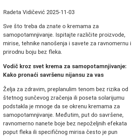
Radeta Vidičević
2025-11-03
Sve što treba da znate o kremama za
samopotamnjivanje. Ispitajte različite proizvode,
mirise, tehnike nanošenja i savete za ravnomernu i
prirodnu boju bez fleka.
Vodič kroz svet krema za samopotamnjivanje:
Kako pronaći savršenu nijansu za vas
Želja za zdravim, preplanulim tenom bez rizika od
štetnog sunčevog zračenja ili poseta solarijumu
podstakla je mnoge da se okrenu kremama za
samopotamnjivanje. Međutim, put do savršene,
ravnomerno nanete boje bez nepoželjnih efekata
poput fleka ili specifičnog mirisa često je pun