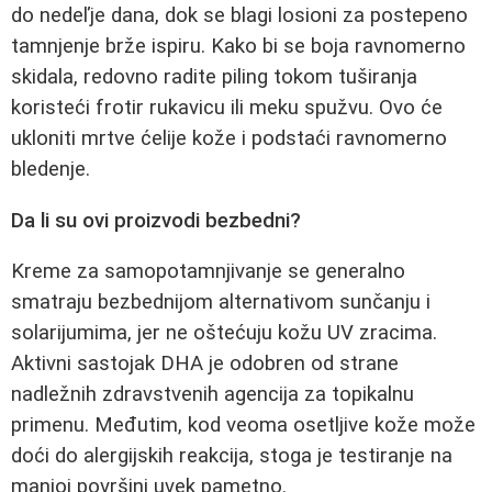
do nedeľje dana, dok se blagi losioni za postepeno
tamnjenje brže ispiru. Kako bi se boja ravnomerno
skidala, redovno radite piling tokom tuširanja
koristeći frotir rukavicu ili meku spužvu. Ovo će
ukloniti mrtve ćelije kože i podstaći ravnomerno
bledenje.
Da li su ovi proizvodi bezbedni?
Kreme za samopotamnjivanje se generalno
smatraju bezbednijom alternativom sunčanju i
solarijumima, jer ne oštećuju kožu UV zracima.
Aktivni sastojak DHA je odobren od strane
nadležnih zdravstvenih agencija za topikalnu
primenu. Međutim, kod veoma osetljive kože može
doći do alergijskih reakcija, stoga je testiranje na
manjoj površini uvek pametno.