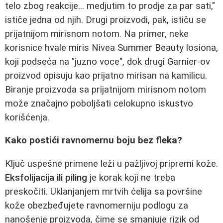
telo zbog reakcije... medjutim to prodje za par sati,"
ističe jedna od njih. Drugi proizvodi, pak, ističu se
prijatnijom mirisnom notom. Na primer, neke
korisnice hvale miris Nivea Summer Beauty losiona,
koji podseća na "juzno voce", dok drugi Garnier-ov
proizvod opisuju kao prijatno mirisan na kamilicu.
Biranje proizvoda sa prijatnijom mirisnom notom
može značajno poboljšati celokupno iskustvo
korišćenja.
Kako postići ravnomernu boju bez fleka?
Ključ uspešne primene leži u pažljivoj pripremi kože.
Eksfolijacija ili piling
je korak koji ne treba
preskočiti. Uklanjanjem mrtvih ćelija sa površine
kože obezbeđujete ravnomerniju podlogu za
nanošenje proizvoda, čime se smanjuje rizik od