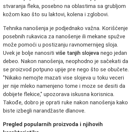
stvaranja fleka, posebno na oblastima sa grubljom
kožom kao što su laktovi, kolena i zglobovi.
Tehnika nanošenja je podjednako važna. Korišćenje
posebnih rukavica za nanošenje ili mekane spužve
može pomoći u postizanju ravnomernijeg sloja.
Uvek je bolje nanositi
više tanjih slojeva
nego jedan
debeo. Nakon nanošenja, neophodno je sačekati da
se proizvod potpuno upije pre nego što se obučete.
"Nikako nemojte mazati vise slojeva u toku veceri
jer nije mleko namenjeno tome i moze se desiti da
dobijete flekice," upozorava iskusna korisnica.
Takođe, dobro je oprati ruke nakon nanošenja kako
biste izbegli narandžaste dlanove.
Pregled popularnih proizvoda i njihovih