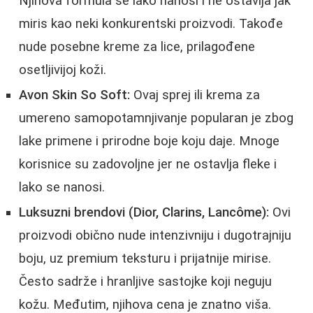
Njihova formula se lako nanosi i ne ostavlja jak
miris kao neki konkurentski proizvodi. Takođe
nude posebne kreme za lice, prilagođene
osetljivijoj koži.
Avon Skin So Soft:
Ovaj sprej ili krema za
umereno samopotamnjivanje popularan je zbog
lake primene i prirodne boje koju daje. Mnoge
korisnice su zadovoljne jer ne ostavlja fleke i
lako se nanosi.
Luksuzni brendovi (Dior, Clarins, Lancôme):
Ovi
proizvodi obično nude intenzivniju i dugotrajniju
boju, uz premium teksturu i prijatnije mirise.
Često sadrže i hranljive sastojke koji neguju
kožu. Međutim, njihova cena je znatno viša.