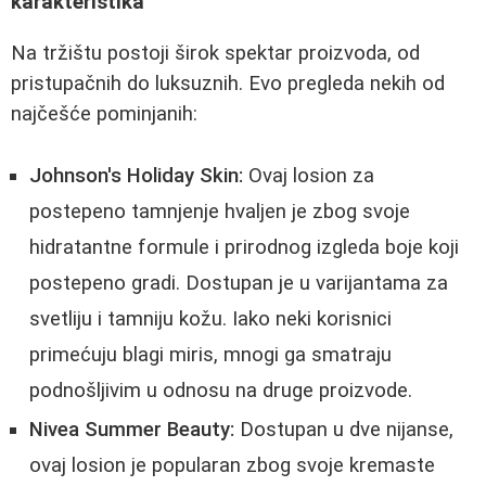
karakteristika
Na tržištu postoji širok spektar proizvoda, od
pristupačnih do luksuznih. Evo pregleda nekih od
najčešće pominjanih:
Johnson's Holiday Skin:
Ovaj losion za
postepeno tamnjenje hvaljen je zbog svoje
hidratantne formule i prirodnog izgleda boje koji
postepeno gradi. Dostupan je u varijantama za
svetliju i tamniju kožu. Iako neki korisnici
primećuju blagi miris, mnogi ga smatraju
podnošljivim u odnosu na druge proizvode.
Nivea Summer Beauty:
Dostupan u dve nijanse,
ovaj losion je popularan zbog svoje kremaste