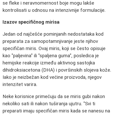
se fleke i neravnomernost boje mogu lakše
kontrolisati u odnosu na intenzivnije formulacije.
Izazov specifičnog mirisa
Jedan od najčešće pominjanih nedostataka kod
preparata za samopotamnjivanje jeste njihov
specifičan miris. Ovaj miris, koji se često opisuje
kao "paljevina" ili "spaljena guma", posledica je
hemijske reakcije između aktivnog sastojka
dihidroksiacetona (DHA) i površinskih slojeva kože.
Iako je neizbežan kod većine proizvoda, njegov
intenzitet varira.
Neke korisnice primećuju da se miris gubi nakon
nekoliko sati ili nakon tuširanja ujutru. "Svi ti
preparati imaju specifičan miris kada se nanesu na