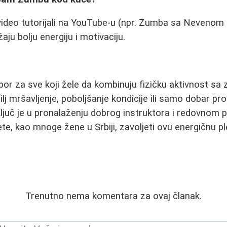
ideo tutorijali na YouTube-u (npr. Zumba sa Nevenom i
aju bolju energiju i motivaciju.
bor za sve koji žele da kombinuju fizičku aktivnost s
 cilj mršavljenje, poboljšanje kondicije ili samo dobar
 Ključ je u pronalaženju dobrog instruktora i redovnom 
te, kao mnoge žene u Srbiji, zavoljeti ovu energičnu p
Trenutno nema komentara za ovaj članak.