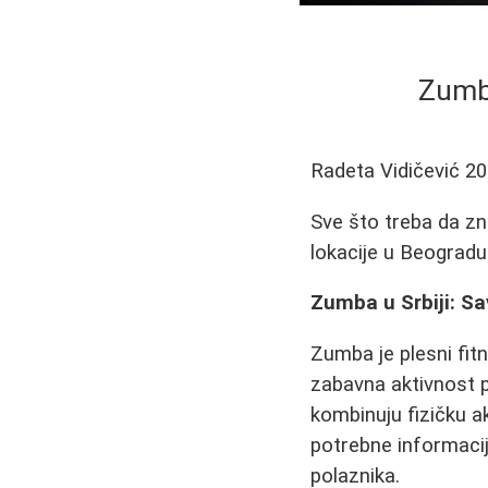
Zumba
Radeta Vidičević
20
Sve što treba da zna
lokacije u Beograd
Zumba u Srbiji: Sav
Zumba je plesni fit
zabavna aktivnost p
kombinuju fizičku 
potrebne informaci
polaznika.