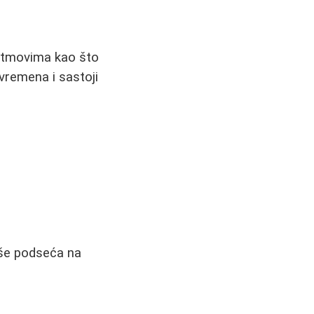
 ritmovima kao što
vremena i sastoji
iše podseća na