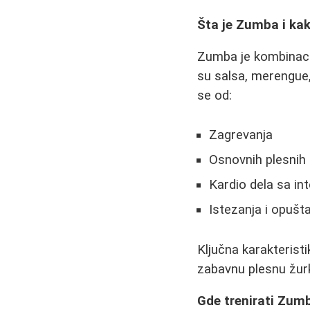
Šta je Zumba i kak
Zumba je kombinacij
su salsa, merengue,
se od:
Zagrevanja
Osnovnih plesnih
Kardio dela sa in
Istezanja i opušta
Ključna karakterist
zabavnu plesnu žurk
Gde trenirati Zum