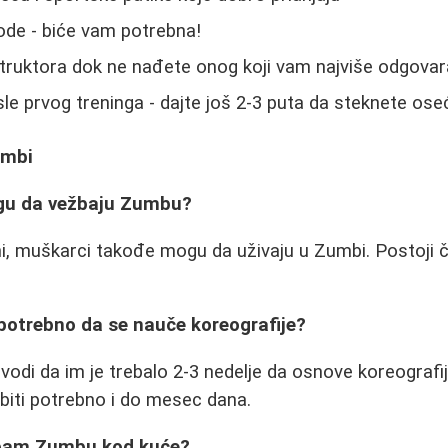
ode - biće vam potrebna!
struktora dok ne nađete onog koji vam najviše odgovar
le prvog treninga - dajte još 2-3 puta da steknete ose
umbi
ogu da vežbaju Zumbu?
ni, muškarci takođe mogu da uživaju u Zumbi. Postoji 
potrebno da se nauče koreografije?
vodi da im je trebalo 2-3 nedelje da osnove koreografi
biti potrebno i do mesec dana.
žbam Zumbu kod kuće?