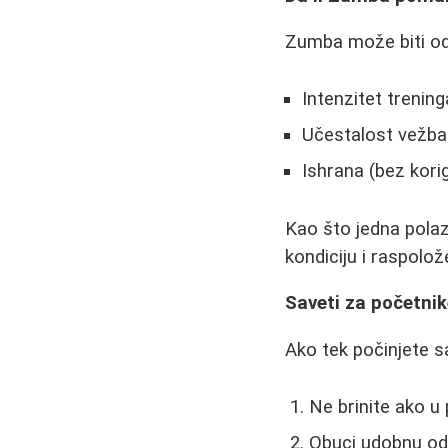
Zumba može biti odli
Intenzitet trenin
Učestalost vežba
Ishrana (bez korig
Kao što jedna polaz
kondiciju i raspolož
Saveti za početni
Ako tek počinjete s
Ne brinite ako u
Obuci udobnu ode