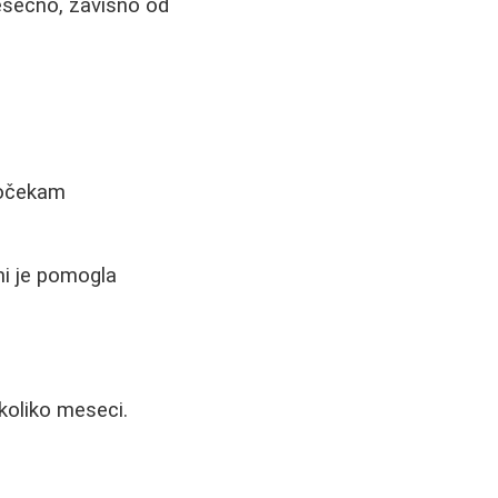
mesečno, zavisno od
dočekam
i je pomogla
ekoliko meseci.