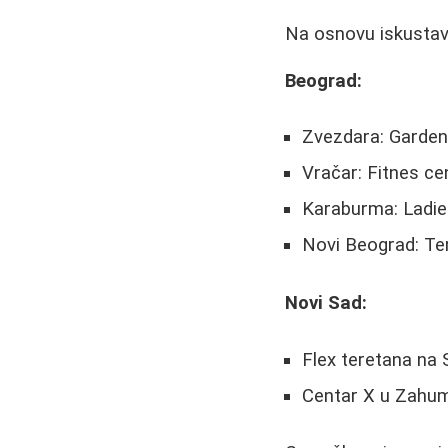
Na osnovu iskustava
Beograd:
Zvezdara: Garden 
Vračar: Fitnes ce
Karaburma: Ladie
Novi Beograd: Te
Novi Sad:
Flex teretana na
Centar X u Zahums