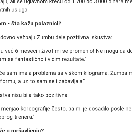
raju, ali se uglavnom kreću od 1.700 do 3.000 dinara 
tnih usluga.
m - šta kažu polaznici?
dovno vežbaju Zumbu dele pozitivna iskustva:
u već 6 meseci i život mi se promenio! Ne mogu da 
m se fantastično i vidim rezultate."
će sam imala problema sa viškom kilograma. Zumba m
formu, a uz to sam se i zabavljala."
tva nisu bila tako pozitivna:
e menjao koreografije često, pa mi je dosadilo posle n
obrog trenera."
e u mršavljenju?