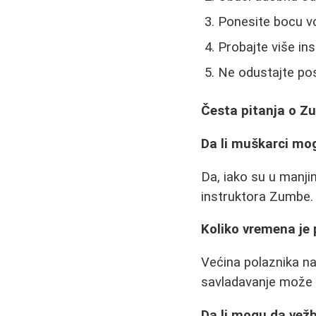
Ponesite bocu v
Probajte više in
Ne odustajte pos
Česta pitanja o Z
Da li muškarci m
Da, iako su u manji
instruktora Zumbe.
Koliko vremena je 
Većina polaznika na
savladavanje može 
Da li mogu da ve