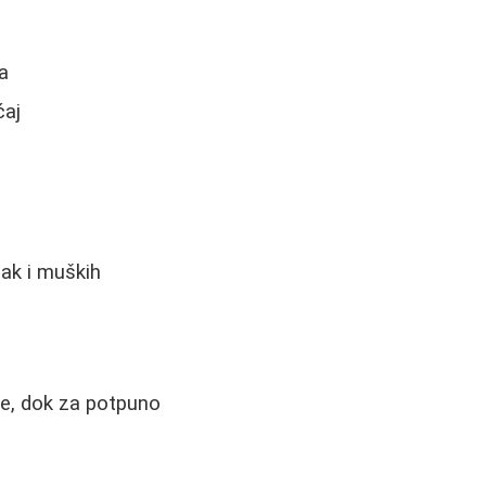
a
ćaj
čak i muških
je, dok za potpuno