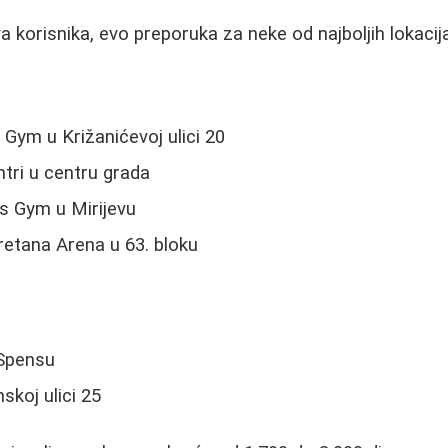
 korisnika, evo preporuka za neke od najboljih lokaci
Gym u Križanićevoj ulici 20
ntri u centru grada
s Gym u Mirijevu
retana Arena u 63. bloku
 Spensu
koj ulici 25