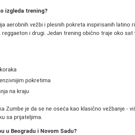
o izgleda trening?
a aerobnih vežbi i plesnih pokreta inspirisanih latino
 reggaeton i drugi. Jedan trening obično traje oko sat 
 koraka
tenzivnijim pokretima
nja na kraju
ika Zumbe je da se ne oseća kao klasično vežbanje - v
u sa prijateljima.
bu u Beogradu i Novom Sadu?