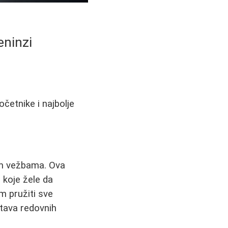
eninzi
očetnike i najbolje
nim vežbama. Ova
 koje žele da
 pružiti sve
tava redovnih