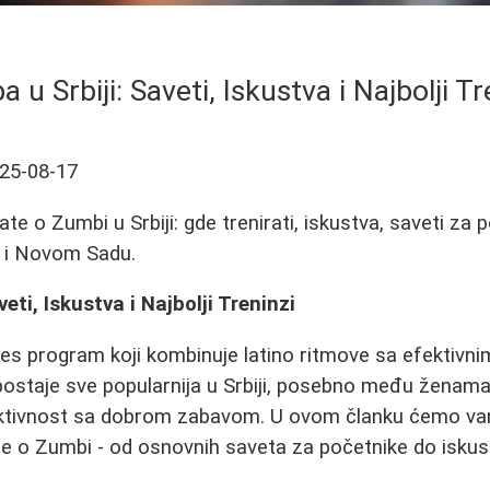
 u Srbiji: Saveti, Iskustva i Najbolji Tr
25-08-17
te o Zumbi u Srbiji: gde trenirati, iskustva, saveti za p
u i Novom Sadu.
eti, Iskustva i Najbolji Treninzi
nes program koji kombinuje latino ritmove sa efektiv
ostaje sve popularnija u Srbiji, posebno među ženama
aktivnost sa dobrom zabavom. U ovom članku ćemo vam
je o Zumbi - od osnovnih saveta za početnike do iskus