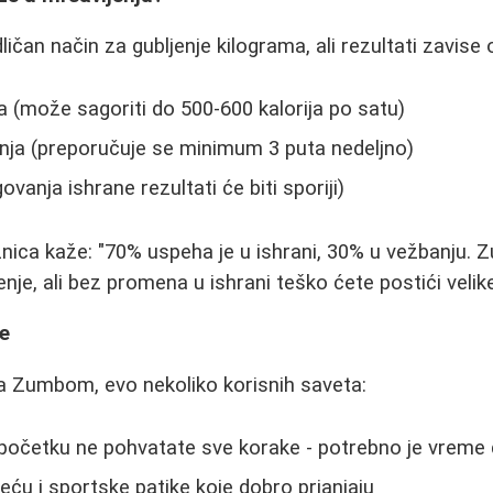
čan način za gubljenje kilograma, ali rezultati zavise 
ga (može sagoriti do 500-600 kalorija po satu)
nja (preporučuje se minimum 3 puta nedeljno)
ovanja ishrane rezultati će biti sporiji)
nica kaže: "70% uspeha je u ishrani, 30% u vežbanju. 
enje, ali bez promena u ishrani teško ćete postići veli
ke
a Zumbom, evo nekoliko korisnih saveta:
 početku ne pohvatate sve korake - potrebno je vreme 
ću i sportske patike koje dobro prianjaju