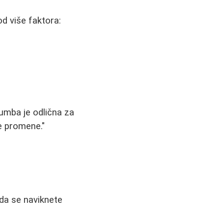
od više faktora:
Zumba je odlična za
ke promene."
da se naviknete