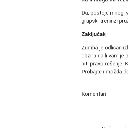
Da, postoje mnogi v
grupski treninzi pruž
Zaključak
Zumba je odličan iz
obzira da li vam je
biti pravo rešenje.
Probajte i možda će
Komentari