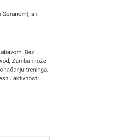
 Goranom), ali
a zabavom. Bez
 provod, Zumba može
pohađanju treninga.
lesnu aktivnost!