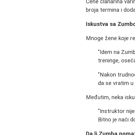
Cene članarina vari
broja termina i doda
Iskustva sa Zumbo
Mnoge žene koje re
"Idem na Zumb
treninge, oseća
"Nakon trudno
da se vratim u 
Međutim, neka iskus
"Instruktor nij
Bitno je naći d
Da li Zumba pomaž