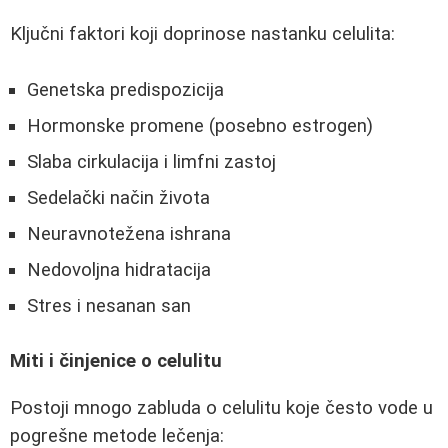
Ključni faktori koji doprinose nastanku celulita:
Genetska predispozicija
Hormonske promene (posebno estrogen)
Slaba cirkulacija i limfni zastoj
Sedelački način života
Neuravnotežena ishrana
Nedovoljna hidratacija
Stres i nesanan san
Miti i činjenice o celulitu
Postoji mnogo zabluda o celulitu koje često vode u
pogrešne metode lečenja: