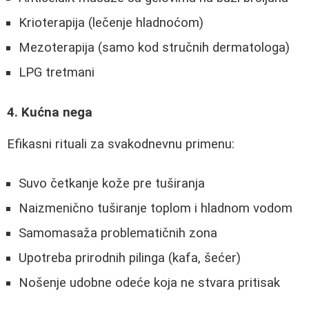
Krioterapija (lečenje hladnoćom)
Mezoterapija (samo kod stručnih dermatologa)
LPG tretmani
4. Kućna nega
Efikasni rituali za svakodnevnu primenu:
Suvo četkanje kože pre tuširanja
Naizmenično tuširanje toplom i hladnom vodom
Samomasaža problematičnih zona
Upotreba prirodnih pilinga (kafa, šećer)
Nošenje udobne odeće koja ne stvara pritisak