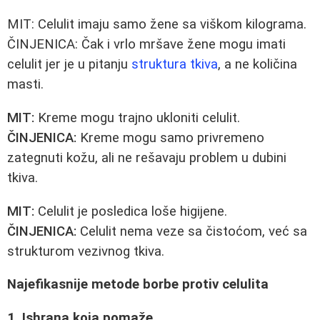
MIT: Celulit imaju samo žene sa viškom kilograma.
ČINJENICA: Čak i vrlo mršave žene mogu imati
celulit jer je u pitanju
struktura tkiva
, a ne količina
masti.
MIT:
Kreme mogu trajno ukloniti celulit.
ČINJENICA:
Kreme mogu samo privremeno
zategnuti kožu, ali ne rešavaju problem u dubini
tkiva.
MIT:
Celulit je posledica loše higijene.
ČINJENICA:
Celulit nema veze sa čistoćom, već sa
strukturom vezivnog tkiva.
Najefikasnije metode borbe protiv celulita
1. Ishrana koja pomaže