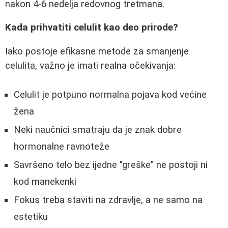
nakon 4-6 nedelja redovnog tretmana.
Kada prihvatiti celulit kao deo prirode?
Iako postoje efikasne metode za smanjenje
celulita, važno je imati realna očekivanja:
Celulit je potpuno normalna pojava kod većine
žena
Neki naučnici smatraju da je znak dobre
hormonalne ravnoteže
Savršeno telo bez ijedne "greške" ne postoji ni
kod manekenki
Fokus treba staviti na zdravlje, a ne samo na
estetiku