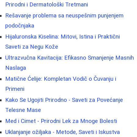
Prirodni i Dermatološki Tretmani
Rešavanje problema sa neuspešnim punjenjem
podočnjaka
Hijaluronska Kiselina: Mitovi, Istina i Praktični
Saveti za Negu Kože
Ultrazvučna Kavitacija: Efikasno Smanjenje Masnih
Naslaga
Matične Ćelije: Kompletan Vodič o Čuvanju i
Primeni
Kako Se Ugojiti Prirodno - Saveti za Povećanje
Telesne Mase
Med i Cimet - Prirodni Lek za Mnoge Bolesti
Uklanjanje ožiljaka - Metode, Saveti i Iskustva