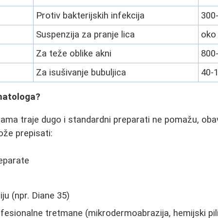
Protiv bakterijskih infekcija
300-
Suspenzija za pranje lica
oko 
Za teže oblike akni
800
Za isušivanje bubuljica
40-1
matologa?
ama traje dugo i standardni preparati ne pomažu, oba
že prepisati:
reparate
u (npr. Diane 35)
ofesionalne tretmane (mikrodermoabrazija, hemijski pili