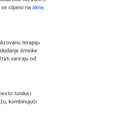
se ciljano na
akne
,
lizovanu terapiju
 skidanje šminke
ltati variraju od
mesto tonika i
ožu, kombinujući