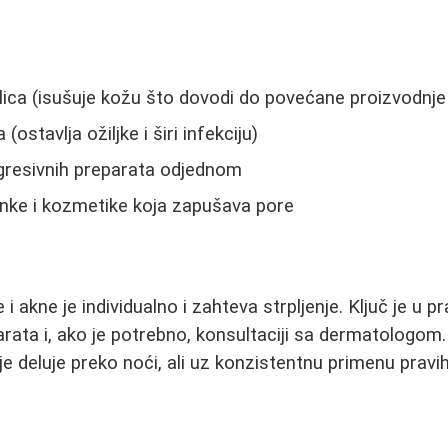
lica (isušuje kožu što dovodi do povećane proizvodnj
(ostavlja ožiljke i širi infekciju)
agresivnih preparata odjednom
ke i kozmetike koja zapušava pore
i akne je individualno i zahteva strpljenje. Ključ je u pr
rata i, ako je potrebno, konsultaciji sa dermatologom.
e deluje preko noći, ali uz konzistentnu primenu pravi