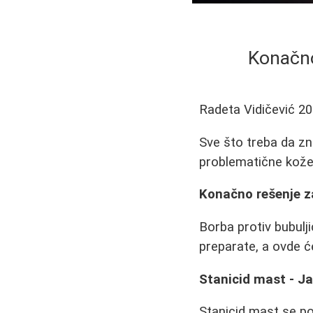
Konačno 
Radeta Vidičević
20
Sve što treba da zna
problematične kože
Konačno rešenje za
Borba protiv bubulji
preparate, a ovde ć
Stanicid mast - Ja
Stanicid mast se po