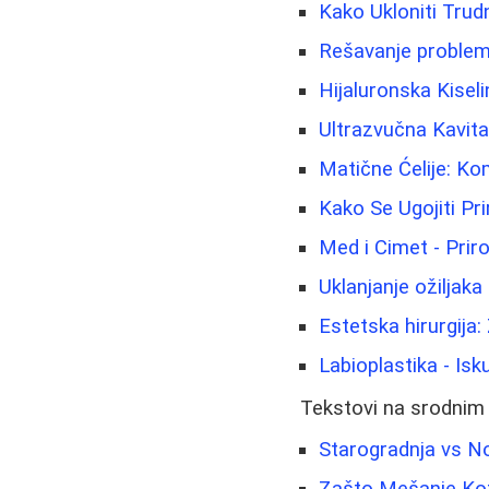
Kako Ukloniti Trudn
Rešavanje proble
Hijaluronska Kiseli
Ultrazvučna Kavit
Matične Ćelije: Ko
Kako Se Ugojiti Pr
Med i Cimet - Prir
Uklanjanje ožiljaka
Estetska hirurgija:
Labioplastika - Isk
Tekstovi na srodnim
Starogradnja vs N