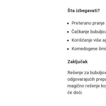
Šta izbegavati?
Preterano pranje 
Čačkanje bubuljica 
Korišćenje više 
Komedogene šmin
Zaključak
Rešenje za bubuljice 
odgovarajućih prepa
magično rešenje koj
će doći.