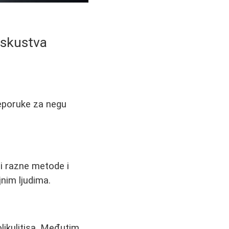
 iskustva
preporuke za negu
li razne metode i
jnim ljudima.
likulitisa. Međutim,