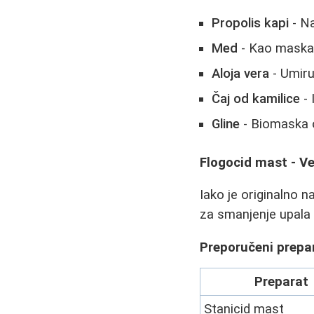
Propolis kapi
- Na
Med
- Kao maska,
Aloja vera
- Umiru
Čaj od kamilice
- 
Gline
- Biomaska o
Flogocid mast - Ve
Iako je originalno n
za smanjenje upala 
Preporučeni prepar
Preparat
Stanicid mast