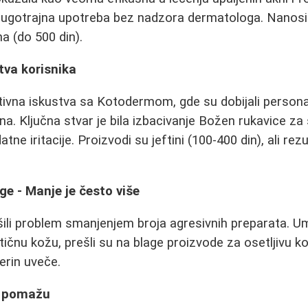
dugotrajna upotreba bez nadzora dermatologa. Nanosi 
a (do 500 din).
tva korisnika
tivna iskustva sa Kotodermom, gde su dobijali persona
na. Ključna stvar je bila izbacivanje Božen rukavice za
atne iritacije. Proizvodi su jeftini (100-400 din), ali rezu
e - Manje je često više
ešili problem smanjenjem broja agresivnih preparata. U
ičnu kožu, prešli su na blage proizvode za osetljivu k
erin uveče.
ji pomažu