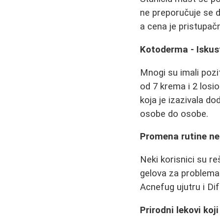
ne preporučuje se 
a cena je pristupačn
Kotoderma - Iskus
Mnogi su imali pozi
od 7 krema i 2 losio
koja je izazivala dod
osobe do osobe.
Promena rutine neg
Neki korisnici su r
gelova za problemat
Acnefug ujutru i Dif
Prirodni lekovi ko