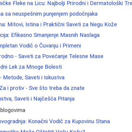
ičke Fleke na Licu: Najbolji Prirodni i Dermatološki T
ma sa neuspešnim punjenjem podočnjaka
na: Mitovi, Istina i Praktični Saveti za Negu Kože
acija: Efikasno Smanjenje Masnih Naslaga
mpletan Vodič o Čuvanju i Primeni
irodno - Saveti za Povećanje Telesne Mase
odni Lek za Mnoge Bolesti
 - Metode, Saveti i Iskustva
 Za i protiv - Sve što treba da znate
ustva, Saveti i Najčešća Pitanja
 blogovima
ovogradnja: Konačni Vodič za Kupovinu Stana