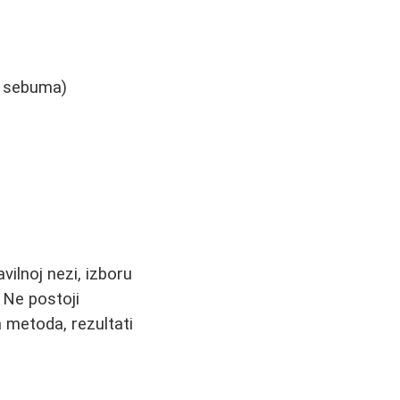
e sebuma)
avilnoj nezi, izboru
 Ne postoji
h metoda, rezultati