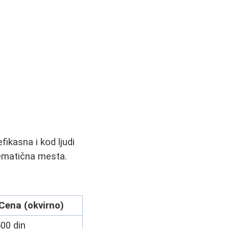
ikasna i kod ljudi
lematična mesta.
Cena (okvirno)
00 din