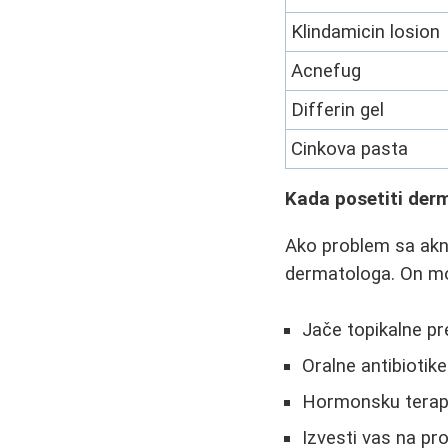
Klindamicin losion
Acnefug
Differin gel
Cinkova pasta
Kada posetiti der
Ako problem sa akn
dermatologa. On mo
Jače topikalne p
Oralne antibiotike
Hormonsku terapij
Izvesti vas na pr