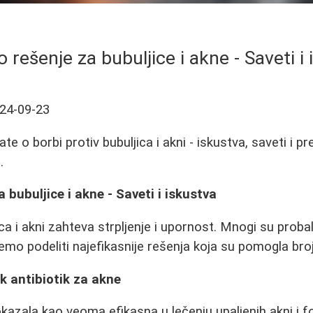
rešenje za bubuljice i akne - Saveti i
24-09-23
te o borbi protiv bubuljica i akni - iskustva, saveti i 
.
 bubuljice i akne - Saveti i iskustva
ca i akni zahteva strpljenje i upornost. Mnogi su proba
emo podeliti najefikasnije rešenja koja su pomogla bro
k antibiotik za akne
kazala kao veoma efikasna u lečenju upaljenih akni i fo