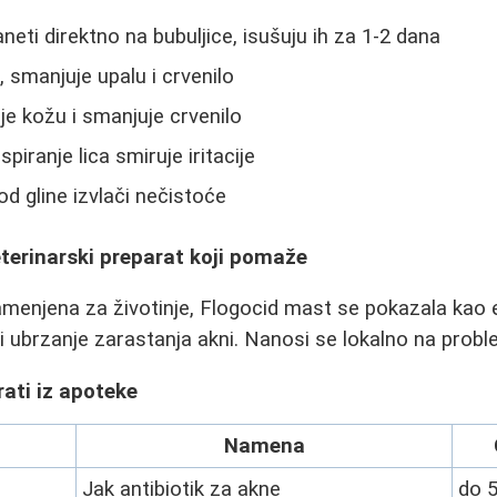
neti direktno na bubuljice, isušuju ih za 1-2 dana
 smanjuje upalu i crvenilo
je kožu i smanjuje crvenilo
Ispiranje lica smiruje iritacije
d gline izvlači nečistoće
terinarski preparat koji pomaže
amenjena za životinje, Flogocid mast se pokazala kao ef
i ubrzanje zarastanja akni. Nanosi se lokalno na prob
ati iz apoteke
Namena
Jak antibiotik za akne
do 5