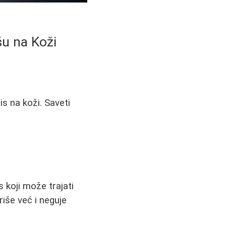
šu na Koži
is na koži. Saveti
s koji može trajati
riše već i neguje