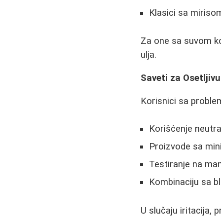
Klasici sa mirisom 
Za one sa suvom k
ulja.
Saveti za Osetljiv
Korisnici sa probl
Korišćenje neutra
Proizvode sa mi
Testiranje na ma
Kombinaciju sa b
U slučaju iritacija