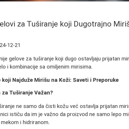
Gelovi za Tuširanje koji Dugotrajno Miri
24-12-21
nije gelove za tuširanje koji dugo ostavljaju prijatan mir
elo i kombinacije sa omiljenim mirisima.
e koji Najduže Mirišu na Koži: Saveti i Preporuke
a za Tuširanje Važan?
širanje ne samo da čisti kožu već ostavlja prijatan miri
nici ističu da im je važno da proizvod ne samo lepo mi
je mekom i hidriranom.