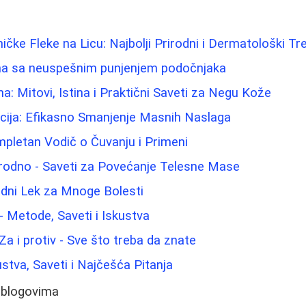
ičke Fleke na Licu: Najbolji Prirodni i Dermatološki T
ma sa neuspešnim punjenjem podočnjaka
na: Mitovi, Istina i Praktični Saveti za Negu Kože
acija: Efikasno Smanjenje Masnih Naslaga
mpletan Vodič o Čuvanju i Primeni
irodno - Saveti za Povećanje Telesne Mase
odni Lek za Mnoge Bolesti
 - Metode, Saveti i Iskustva
 Za i protiv - Sve što treba da znate
ustva, Saveti i Najčešća Pitanja
 blogovima