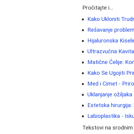
Pročitajte i...
Kako Ukloniti Trudn
Rešavanje proble
Hijaluronska Kiseli
Ultrazvučna Kavit
Matične Ćelije: Ko
Kako Se Ugojiti Pr
Med i Cimet - Prir
Uklanjanje ožiljaka
Estetska hirurgija:
Labioplastika - Isk
Tekstovi na srodnim