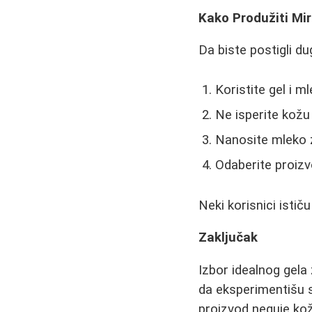
Kako Produžiti Mir
Da biste postigli du
Koristite gel i ml
Ne isperite kož
Nanosite mleko z
Odaberite proizv
Neki korisnici istič
Zaključak
Izbor idealnog gela 
da eksperimentišu s
proizvod neguje kožu