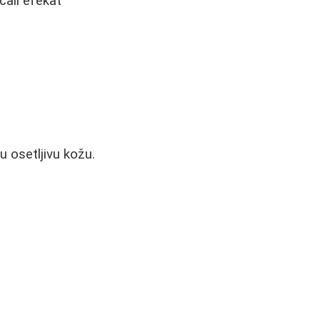
ačali efekat
u osetljivu kožu.