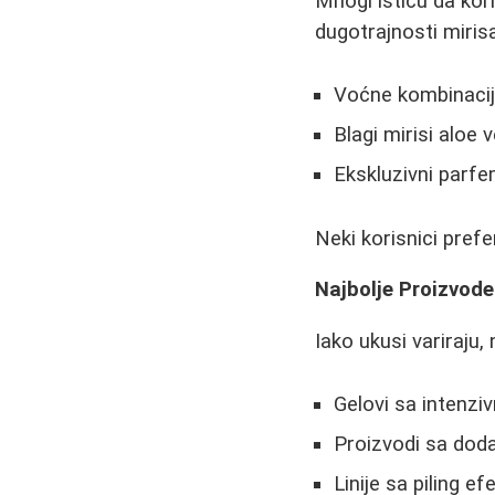
Mnogi ističu da koris
dugotrajnosti mirisa
Voćne kombinacij
Blagi mirisi aloe v
Ekskluzivni parfe
Neki korisnici prefe
Najbolje Proizvode
Iako ukusi variraju,
Gelovi sa intenzi
Proizvodi sa doda
Linije sa piling e