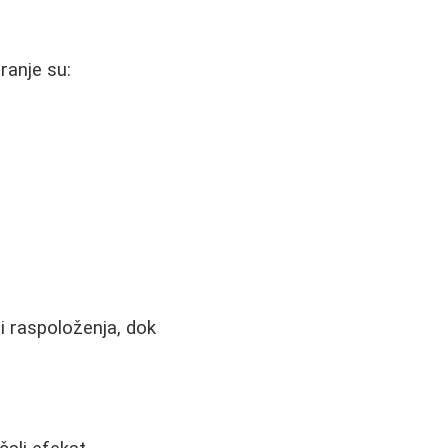
ranje su:
li raspoloženja, dok