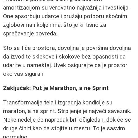
amortizacijom su verovatno najvažnija investicija.
One apsorbuju udarce i pružaju potporu skočnim
zglobovima i koljenima, što je kritisno za
sprečavanje povreda.
Što se tiče prostora, dovoljna je površina dovoljna
da izvodite sklekove i skokove bez opasnosti da
udarite u nameštaj. Uvek osigurajte da je prostor
oko vas siguran.
Zaključak: Put je Marathon, a ne Sprint
Transformacija tela i izgradnja kondicije su
maraton, a ne sprint. Strpljenje je najveći saveznik.
Neke nedelje će napredak biti očigledan, dok će se
druge činiti kao da stojite u mestu. To je sasvim
normalno.