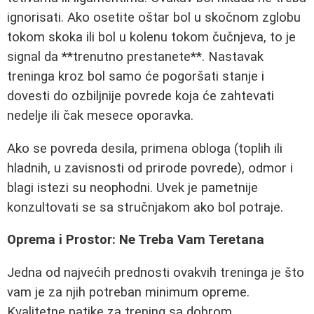
ignorisati. Ako osetite oštar bol u skočnom zglobu
tokom skoka ili bol u kolenu tokom čučnjeva, to je
signal da **trenutno prestanete**. Nastavak
treninga kroz bol samo će pogoršati stanje i
dovesti do ozbiljnije povrede koja će zahtevati
nedelje ili čak mesece oporavka.
Ako se povreda desila, primena obloga (toplih ili
hladnih, u zavisnosti od prirode povrede), odmor i
blagi istezi su neophodni. Uvek je pametnije
konzultovati se sa stručnjakom ako bol potraje.
Oprema i Prostor: Ne Treba Vam Teretana
Jedna od najvećih prednosti ovakvih treninga je što
vam je za njih potreban minimum opreme.
Kvalitetne patike za trening sa dobrom