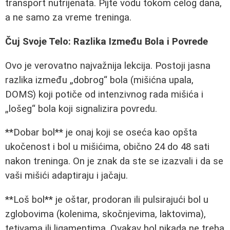
transport nutrijenata. Pijte vodu tokom celog dana,
a ne samo za vreme treninga.
Čuj Svoje Telo: Razlika Između Bola i Povrede
Ovo je verovatno najvažnija lekcija. Postoji jasna
razlika između „dobrog“ bola (mišićna upala,
DOMS) koji potiče od intenzivnog rada mišića i
„lošeg“ bola koji signalizira povredu.
**Dobar bol** je onaj koji se oseća kao opšta
ukočenost i bol u mišićima, obično 24 do 48 sati
nakon treninga. On je znak da ste se izazvali i da se
vaši mišići adaptiraju i jačaju.
**Loš bol** je oštar, prodoran ili pulsirajući bol u
zglobovima (kolenima, skočnjevima, laktovima),
tetivama ili ligamentima. Ovakav bol nikada ne treba