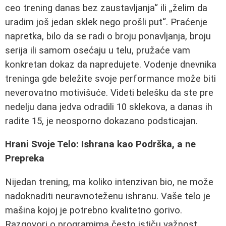
ceo trening danas bez zaustavljanja“ ili „želim da
uradim još jedan sklek nego prošli put“. Praćenje
napretka, bilo da se radi o broju ponavljanja, broju
serija ili samom osećaju u telu, pružaće vam
konkretan dokaz da napredujete. Vodenje dnevnika
treninga gde beležite svoje performance može biti
neverovatno motivišuće. Videti belešku da ste pre
nedelju dana jedva odradili 10 sklekova, a danas ih
radite 15, je neosporno dokazano podsticajan.
Hrani Svoje Telo: Ishrana kao Podrška, a ne
Prepreka
Nijedan trening, ma koliko intenzivan bio, ne može
nadoknaditi neuravnoteženu ishranu. Vaše telo je
mašina kojoj je potrebno kvalitetno gorivo.
Razgovori o programima često ističu važnost