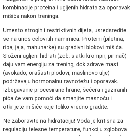
kombinacije proteina i ugljenih hidrata za oporavak
mišića nakon treninga.
Umesto strogih i restriktivnih dijeta, usredsredite
se na unos celovitih namirnica. Proteini (piletina,
riba, jaja, mahunarke) su gradivni blokovi mišića.
Složeni ugljeni hidrati (zob, slatki krompir, pirinač)
daju vam energiju za trening, dok zdrave masti
(avokado, orašasti plodovi, maslinovo ulje)
podržavaju hormonalnu ravnotežu i oporavak.
Izbegavanie procesirane hrane, šećera i gaziranih
pića će vam pomoći da smanjite masnoću i
otkrijete mišiće koje toliko vredno gradite.
Ne zaboravite na hidrataciju! Voda je kritisna za
regulaciju telesne temperature, funkciju zglobova i