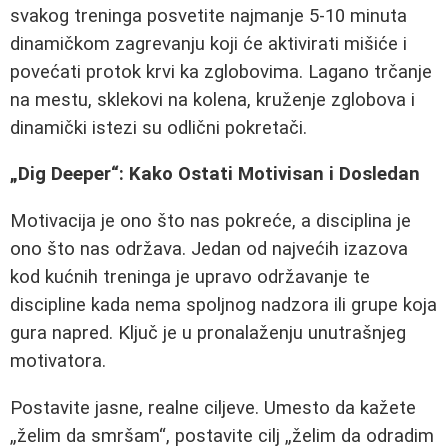
svakog treninga posvetite najmanje 5-10 minutа
dinamičkom zagrevanju koji će aktivirati mišiće i
povećati protok krvi ka zglobovima. Lagano trčanje
na mestu, sklekovi na kolena, kruženje zglobova i
dinamički istezi su odlični pokretači.
„Dig Deeper“: Kako Ostati Motivisan i Dosledan
Motivacija je ono što nas pokreće, a disciplina je
ono što nas održava. Jedan od najvećih izazova
kod kućnih treninga je upravo održavanje te
discipline kada nema spoljnog nadzora ili grupe koja
gura napred. Ključ je u pronalaženju unutrašnjeg
motivatora.
Postavite jasne, realne ciljeve. Umesto da kažete
„želim da smršam“, postavite cilj „želim da odradim