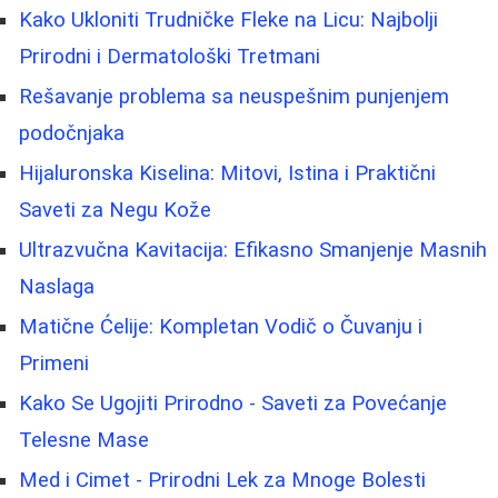
Kako Ukloniti Trudničke Fleke na Licu: Najbolji
Prirodni i Dermatološki Tretmani
Rešavanje problema sa neuspešnim punjenjem
podočnjaka
Hijaluronska Kiselina: Mitovi, Istina i Praktični
Saveti za Negu Kože
Ultrazvučna Kavitacija: Efikasno Smanjenje Masnih
Naslaga
Matične Ćelije: Kompletan Vodič o Čuvanju i
Primeni
Kako Se Ugojiti Prirodno - Saveti za Povećanje
Telesne Mase
Med i Cimet - Prirodni Lek za Mnoge Bolesti