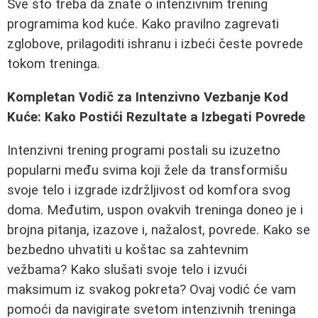
Sve što treba da znate o intenzivnim trening
programima kod kuće. Kako pravilno zagrevati
zglobove, prilagoditi ishranu i izbeći česte povrede
tokom treninga.
Kompletan Vodič za Intenzivno Vezbanje Kod
Kuće: Kako Postići Rezultate a Izbegati Povrede
Intenzivni trening programi postali su izuzetno
popularni među svima koji žele da transformišu
svoje telo i izgrade izdržljivost od komfora svog
doma. Međutim, uspon ovakvih treninga doneo je i
brojna pitanja, izazove i, nažalost, povrede. Kako se
bezbedno uhvatiti u koštac sa zahtevnim
vežbama? Kako slušati svoje telo i izvući
maksimum iz svakog pokreta? Ovaj vodić će vam
pomoći da navigirate svetom intenzivnih treninga