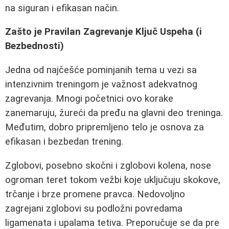
na siguran i efikasan način.
Zašto je Pravilan Zagrevanje Ključ Uspeha (i
Bezbednosti)
Jedna od najčešće pominjanih tema u vezi sa
intenzivnim treningom je važnost adekvatnog
zagrevanja. Mnogi početnici ovo korake
zanemaruju, žureći da pređu na glavni deo treninga.
Međutim, dobro pripremljeno telo je osnova za
efikasan i bezbedan trening.
Zglobovi, posebno skočni i zglobovi kolena, nose
ogroman teret tokom vežbi koje uključuju skokove,
trčanje i brze promene pravca. Nedovoljno
zagrejani zglobovi su podložni povredama
ligamenata i upalama tetiva. Preporučuje se da pre